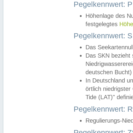
Pegelkennwert: 
Höhenlage des Nul
festgelegtes
Höhe
Pegelkennwert: 
Das Seekartennull
Das SKN bezieht s
Niedrigwassererei
deutschen Bucht) 
In Deutschland un
örtlich niedrigst
Tide (LAT)" definie
Pegelkennwert:
Regulierungs-Nie
Pegelkennwert: Z