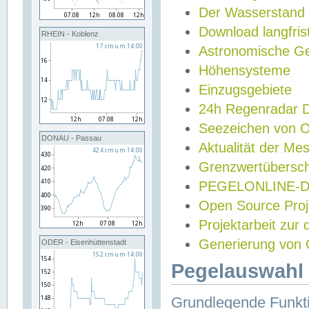
Der Wasserstand
Download langfris
RHEIN - Koblenz
Astronomische Gez
Höhensysteme
Einzugsgebiete
24h Regenradar
Seezeichen von 
DONAU - Passau
Aktualität der Me
Grenzwertübersch
PEGELONLINE-Di
Open Source Projek
Projektarbeit zur
Generierung von 
ODER - Eisenhüttenstadt
Pegelauswahl 
Grundlegende Funkti