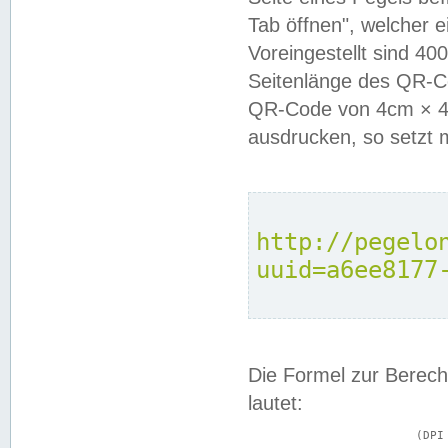
Tab öffnen", welcher 
Voreingestellt sind 4
Seitenlänge des QR-C
QR-Code von 4cm × 4c
ausdrucken, so setzt 
http://pegelo
uuid=a6ee8177
Die Formel zur Berech
lautet:
			(DPI × Druckkantenlänge in cm) ÷ 2,54 = Kantenlänge in Pixel
