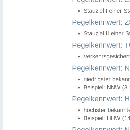
Stauziel I einer S
Pegelkennwert: Z
Stauziel II einer 
Pegelkennwert:
Verkehrsgesichert
Pegelkennwert:
niedrigster bekan
Beispiel: NNW (3
Pegelkennwert:
höchster bekannt
Beispiel: HHW (1
Pegelkennwert: 