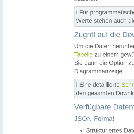
ℹ️ Für programmatisch
Werte stehen auch d
Zugriff auf die D
Um die Daten herunter
Tabelle
zu einem gewün
Sie dann die Option z
Diagrammanzeige.
ℹ️ Eine detaillierte
Schr
den gesamten Downlo
Verfügbare Daten
JSON-Format
Strukturiertes Da