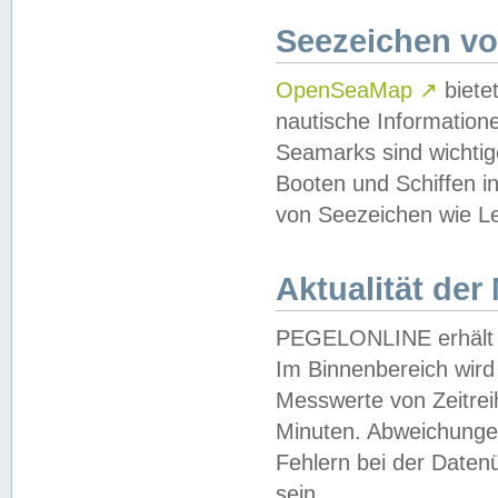
Seezeichen v
OpenSeaMap
↗
biete
nautische Information
Seamarks sind wichtig
Booten und Schiffen i
von Seezeichen wie Le
Aktualität der
PEGELONLINE erhält u
Im Binnenbereich wird 
Messwerte von Zeitreih
Minuten. Abweichungen
Fehlern bei der Daten
sein.