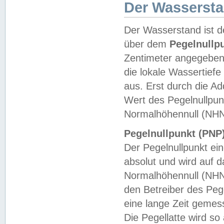
Der Wasserst
Der Wasserstand ist d
über dem
Pegelnullp
Zentimeter angegeben
die lokale Wassertie
aus. Erst durch die A
Wert des Pegelnullpun
Normalhöhennull (NHN
Pegelnullpunkt (PNP)
Der Pegelnullpunkt ei
absolut und wird auf
Normalhöhennull (NHN
den Betreiber des Pege
eine lange Zeit geme
Die Pegellatte wird s