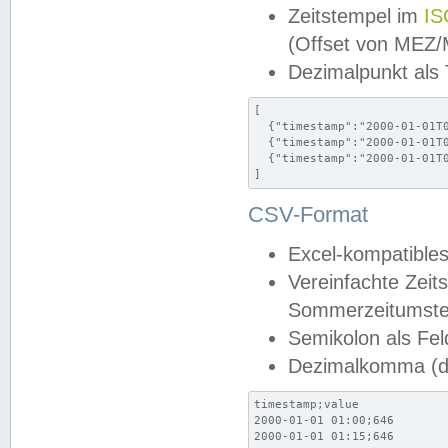
Zeitstempel im
IS
(Offset von MEZ
Dezimalpunkt als
[

  {"timestamp":"2000-01-01T0
  {"timestamp":"2000-01-01T0
  {"timestamp":"2000-01-01T0
]
CSV-Format
Excel-kompatibles
Vereinfachte Zeit
Sommerzeitumstel
Semikolon als Fel
Dezimalkomma (de
timestamp;value

2000-01-01 01:00;646

2000-01-01 01:15;646
