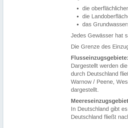
die oberflächlich
die Landoberfläc
das Grundwasser
Jedes Gewässer hat se
Die Grenze des Einzug
Flusseinzugsgebiete
Dargestellt werden die
durch Deutschland fli
Warnow / Peene, Weser
dargestellt.
Meereseinzugsgebiet
In Deutschland gibt 
Deutschland fließt n