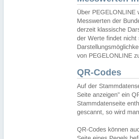
Über PEGELONLINE wer
Messwerten der Bundes
derzeit klassische Da
der Werte findet nicht 
Darstellungsmöglichkei
von PEGELONLINE zu 
QR-Codes
Auf der Stammdatensei
Seite anzeigen" ein Q
Stammdatenseite enthä
gescannt, so wird man
QR-Codes können auc
Seite eines Pegels be