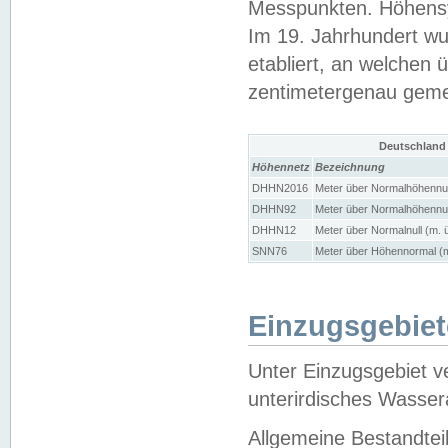
Messpunkten. Höhensy
Im 19. Jahrhundert wu
etabliert, an welchen 
zentimetergenau gem
Deutschland
Höhennetz
Bezeichnung
DHHN2016
Meter über Normalhöhennul
DHHN92
Meter über Normalhöhennul
DHHN12
Meter über Normalnull (m. 
SNN76
Meter über Höhennormal (m
Einzugsgebiet
Unter Einzugsgebiet v
unterirdisches Wasser
Allgemeine Bestandtei