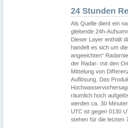
24 Stunden R
Als Quelle dient ein n
gleitende 24h-Aufsum
Dieser Layer enthält
handelt es sich um di
angeeichten“ Radarnie
der Radar- mit den O
Mittelung von Differe
Auflösung. Das Produk
Hochwasservorhersagez
räumlich hoch aufgelö
werden ca. 30 Minuten
UTC ist gegen 0130 UTC
stehen für die letzten