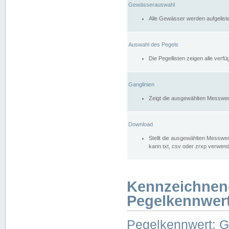
Gewässerauswahl
Alle Gewässer werden aufgelist
Auswahl des Pegels
Die Pegellisten zeigen alle ver
Ganglinien
Zeigt die ausgewählten Messwer
Download
Stellt die ausgewählten Messwer
kann txt, csv oder zrxp verwen
Kennzeichnen
Pegelkennwer
Pegelkennwert: 