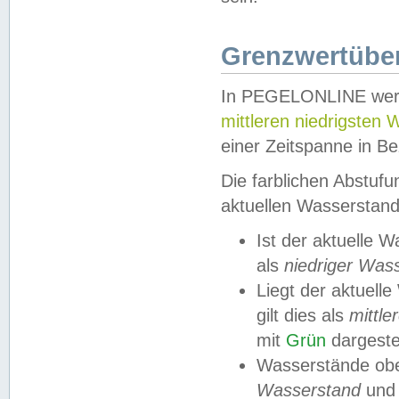
Grenzwertüber
In PEGELONLINE werde
mittleren niedrigsten
einer Zeitspanne in Be
Die farblichen Abstuf
aktuellen Wasserstand
Ist der aktuelle 
als
niedriger Was
Liegt der aktue
gilt dies als
mittle
mit
Grün
dargestel
Wasserstände obe
Wasserstand
und