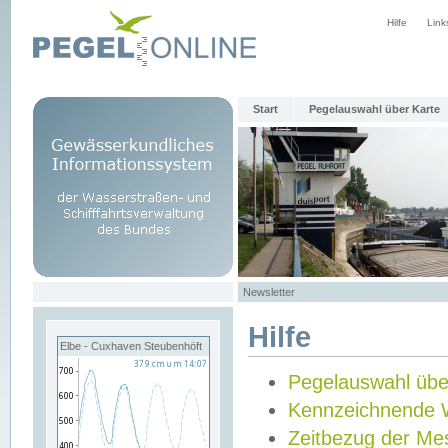
Hilfe
Link
Start
Pegelauswahl über Karte
Newsletter
Hilfe
Elbe - Cuxhaven Steubenhöft
Pegelauswahl übe
Kennzeichnende 
Zeitbezug der Me