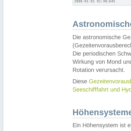
2000-01-01 01:30;645
Astronomische
Die astronomische Gez
(Gezeitenvorausberec
Die periodischen Schw
Wirkung von Mond und
Rotation verursacht.
Diese
Gezeitenvorau
Seeschifffahrt und Hy
Höhensystem
Ein Höhensystem ist e