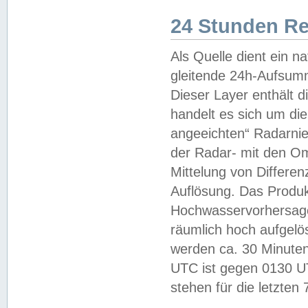
24 Stunden R
Als Quelle dient ein n
gleitende 24h-Aufsum
Dieser Layer enthält
handelt es sich um di
angeeichten“ Radarnie
der Radar- mit den O
Mittelung von Differe
Auflösung. Das Produk
Hochwasservorhersagez
räumlich hoch aufgelö
werden ca. 30 Minuten
UTC ist gegen 0130 UTC
stehen für die letzten