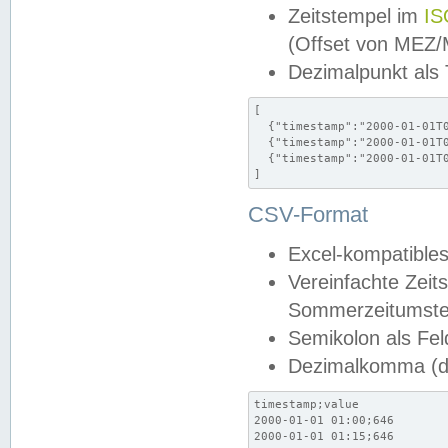
Zeitstempel im
IS
(Offset von MEZ
Dezimalpunkt als
[

  {"timestamp":"2000-01-01T0
  {"timestamp":"2000-01-01T0
  {"timestamp":"2000-01-01T0
]
CSV-Format
Excel-kompatibles
Vereinfachte Zeit
Sommerzeitumstel
Semikolon als Fel
Dezimalkomma (de
timestamp;value

2000-01-01 01:00;646

2000-01-01 01:15;646
