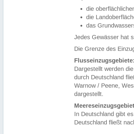
die oberflächlich
die Landoberfläc
das Grundwasser
Jedes Gewässer hat se
Die Grenze des Einzug
Flusseinzugsgebiete
Dargestellt werden die
durch Deutschland fli
Warnow / Peene, Weser
dargestellt.
Meereseinzugsgebiet
In Deutschland gibt 
Deutschland fließt n