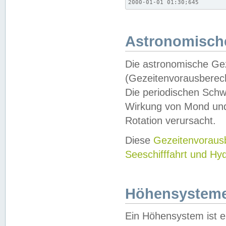
2000-01-01 01:30;645
Astronomische
Die astronomische Gez
(Gezeitenvorausberec
Die periodischen Schw
Wirkung von Mond und
Rotation verursacht.
Diese
Gezeitenvorau
Seeschifffahrt und Hy
Höhensystem
Ein Höhensystem ist e