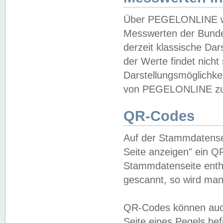
Über PEGELONLINE wer
Messwerten der Bundes
derzeit klassische Da
der Werte findet nicht 
Darstellungsmöglichkei
von PEGELONLINE zu 
QR-Codes
Auf der Stammdatensei
Seite anzeigen" ein Q
Stammdatenseite enthä
gescannt, so wird man
QR-Codes können auc
Seite eines Pegels be