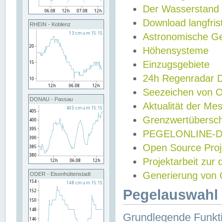
Der Wasserstand
Download langfris
RHEIN - Koblenz
Astronomische Gez
Höhensysteme
Einzugsgebiete
24h Regenradar
Seezeichen von 
DONAU - Passau
Aktualität der Me
Grenzwertübersch
PEGELONLINE-Di
Open Source Projek
Projektarbeit zur
Generierung von 
ODER - Eisenhüttenstadt
Pegelauswahl 
Grundlegende Funkti