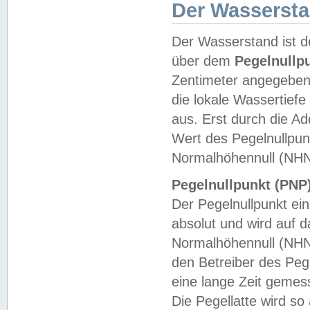
Der Wasserst
Der Wasserstand ist d
über dem
Pegelnullp
Zentimeter angegeben
die lokale Wassertie
aus. Erst durch die A
Wert des Pegelnullpun
Normalhöhennull (NHN
Pegelnullpunkt (PNP)
Der Pegelnullpunkt ei
absolut und wird auf
Normalhöhennull (NHN
den Betreiber des Pege
eine lange Zeit geme
Die Pegellatte wird s