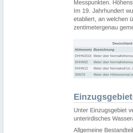
Messpunkten. Höhensy
Im 19. Jahrhundert wu
etabliert, an welchen 
zentimetergenau gem
Deutschland
Höhennetz
Bezeichnung
DHHN2016
Meter über Normalhöhennul
DHHN92
Meter über Normalhöhennul
DHHN12
Meter über Normalnull (m. 
SNN76
Meter über Höhennormal (m
Einzugsgebiet
Unter Einzugsgebiet v
unterirdisches Wasser
Allgemeine Bestandtei