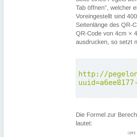
Tab öffnen", welcher 
Voreingestellt sind 4
Seitenlänge des QR-C
QR-Code von 4cm × 4c
ausdrucken, so setzt 
http://pegelo
uuid=a6ee8177
Die Formel zur Berech
lautet:
			(DPI × Druckkantenlänge in cm) ÷ 2,54 = Kantenlänge in Pixel
