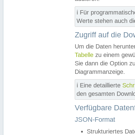
ℹ️ Für programmatisch
Werte stehen auch d
Zugriff auf die D
Um die Daten herunter
Tabelle
zu einem gewün
Sie dann die Option z
Diagrammanzeige.
ℹ️ Eine detaillierte
Schr
den gesamten Downlo
Verfügbare Daten
JSON-Format
Strukturiertes Da