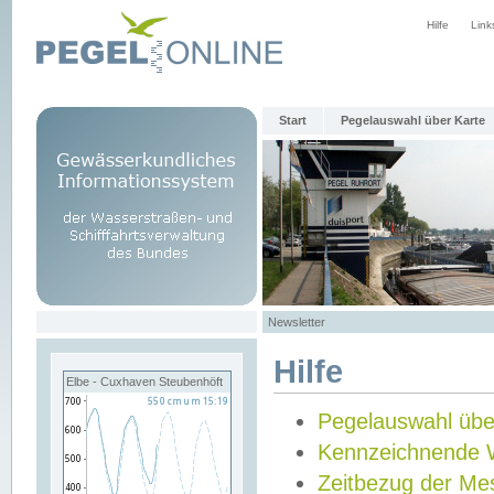
Hilfe
Link
Start
Pegelauswahl über Karte
Newsletter
Hilfe
Elbe - Cuxhaven Steubenhöft
Pegelauswahl übe
Kennzeichnende 
Zeitbezug der Me