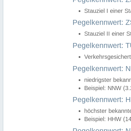
Stauziel I einer S
Pegelkennwert: Z
Stauziel II einer 
Pegelkennwert:
Verkehrsgesichert
Pegelkennwert:
niedrigster bekan
Beispiel: NNW (3
Pegelkennwert:
höchster bekannt
Beispiel: HHW (1
Pegelkennwert: 