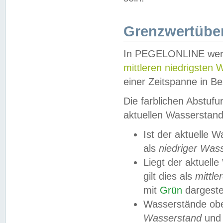
Grenzwertüber
In PEGELONLINE werde
mittleren niedrigsten
einer Zeitspanne in Be
Die farblichen Abstuf
aktuellen Wasserstand
Ist der aktuelle 
als
niedriger Was
Liegt der aktue
gilt dies als
mittle
mit
Grün
dargestel
Wasserstände obe
Wasserstand
und