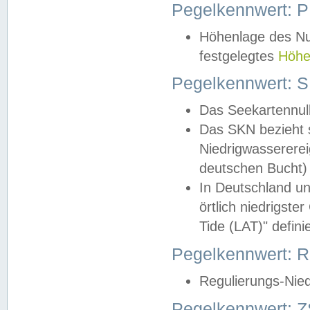
Pegelkennwert: 
Höhenlage des Nul
festgelegtes
Höhe
Pegelkennwert: 
Das Seekartennull
Das SKN bezieht s
Niedrigwassererei
deutschen Bucht) 
In Deutschland un
örtlich niedrigst
Tide (LAT)" definie
Pegelkennwert:
Regulierungs-Nie
Pegelkennwert: Z