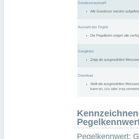
Gewässerauswahl
Alle Gewässer werden aufgelist
Auswahl des Pegels
Die Pegellisten zeigen alle ver
Ganglinien
Zeigt die ausgewählten Messwer
Download
Stellt die ausgewählten Messwer
kann txt, csv oder zrxp verwen
Kennzeichnen
Pegelkennwer
Pegelkennwert: 