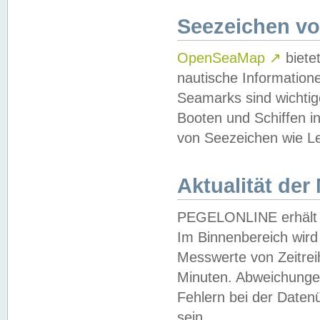
Seezeichen v
OpenSeaMap
↗
biete
nautische Information
Seamarks sind wichtig
Booten und Schiffen i
von Seezeichen wie Le
Aktualität der
PEGELONLINE erhält u
Im Binnenbereich wird 
Messwerte von Zeitreih
Minuten. Abweichungen
Fehlern bei der Daten
sein.