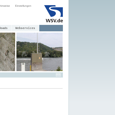
hinweise
Einstellungen
loads
Webservices