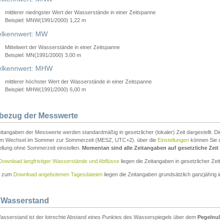
mittlerer niedrigster Wert der Wasserstände in einer Zeitspanne
Beispiel: MNW(1991/2000) 1,22 m
lkennwert: MW
Mittelwert der Wasserstände in einer Zeitspanne
Beispiel: MN(1991/2000) 3,00 m
elkennwert: MHW
mittlerer höchster Wert der Wasserstände in einer Zeitspanne
Beispiel: MHW(1991/2000) 6,00 m
tbezug der Messwerte
itangaben der Messwerte werden standardmäßig in gesetzlicher (lokaler) Zeit dargestellt. D
em Wechsel im Sommer zur Sommerzeit (MESZ, UTC+2). über die
Einstellungen
können Sie d
ellung ohne Sommerzeit einstellen.
Momentan sind alle Zeitangaben auf gesetzliche Zeit e
Download langfristiger Wasserstände und Abflüsse
liegen die Zeitangaben in gesetzlicher Zeit
n zum
Download angebotenen Tagesdateien
liegen die Zeitangaben grundsätzlich ganzjährig in
 Wasserstand
asserstand ist der lotrechte Abstand eines Punktes des Wasserspiegels über dem
Pegelnul