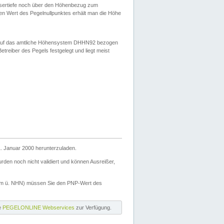
ssertiefe noch über den Höhenbezug zum
en Wert des Pegelnullpunktes erhält man die Höhe
d auf das amtliche Höhensystem DHHN92 bezogen
reiber des Pegels festgelegt und liegt meist
. Januar 2000 herunterzuladen.
den noch nicht validiert und können Ausreißer,
(m ü. NHN) müssen Sie den PNP-Wert des
ie
PEGELONLINE Webservices
zur Verfügung.