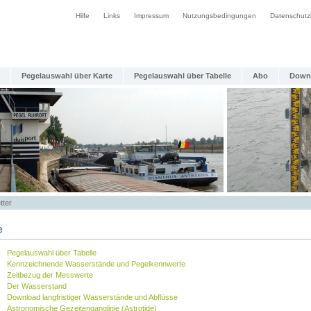
Hilfe
Links
Impressum
Nutzungsbedingungen
Datenschutz
Pegelauswahl über Karte
Pegelauswahl über Tabelle
Abo
Down
tter
e
Pegelauswahl über Tabelle
Kennzeichnende Wasserstände und Pegelkennwerte
Zeitbezug der Messwerte
Der Wasserstand
Download langfristiger Wasserstände und Abflüsse
Astronomische Gezeitenganglinie (Astrotide)