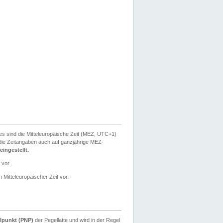
ies sind die Mitteleuropäische Zeit (MEZ, UTC+1)
ie Zeitangaben auch auf ganzjährige MEZ-
ingestellt.
 vor.
 Mitteleuropäischer Zeit vor.
lpunkt (PNP)
der Pegellatte und wird in der Regel