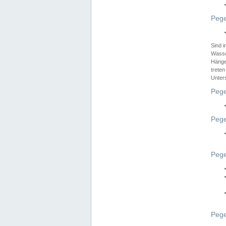
Pege
Sind 
Wasser
Hänge
treten
Unter
Pege
Pege
Pege
Pege