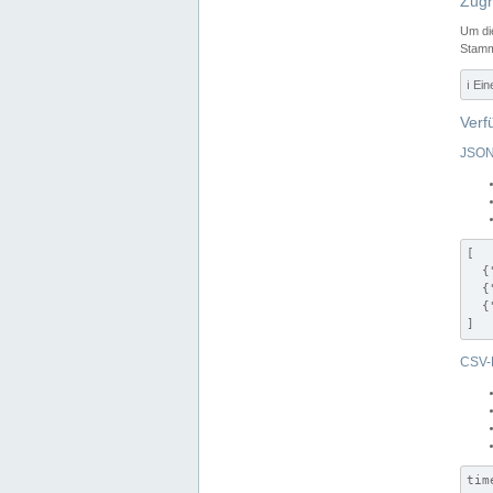
Zugr
Um di
Stamm
ℹ️ Ei
Verf
JSON
[

  {
  {
  {
]
CSV-
tim