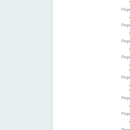
Pege
Pege
Peg
Pege
Pege
Pege
Pege
Peg