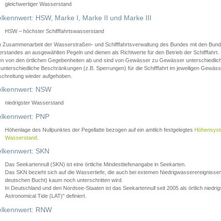
gleichwertiger Wasserstand
lkennwert: HSW, Marke I, Marke II und Marke III
HSW – höchster Schifffahrtswasserstand
in Zusammenarbeit der Wasserstraßen- und Schifffahrtsverwaltung des Bundes mit den Bund
standes an ausgewählten Pegeln und dienen als Richtwerte für den Betrieb der Schifffahrt. 
n von den örtlichen Gegebenheiten ab und sind von Gewässer zu Gewässer unterschiedlich
 unterschiedliche Beschränkungen (z.B. Sperrungen) für die Schifffahrt im jeweiligen Gewäss
schreitung wieder aufgehoben.
lkennwert: NSW
niedrigster Wasserstand
lkennwert: PNP
Höhenlage des Nullpunktes der Pegellatte bezogen auf ein amtlich festgelegtes
Höhensys
Wasserstand
.
lkennwert: SKN
Das Seekartennull (SKN) ist eine örtliche Mindesttiefenangabe in Seekarten.
Das SKN bezieht sich auf die Wassertiefe, die auch bei extemen Niedrigwasserereignissen
deutschen Bucht) kaum noch unterschritten wird.
In Deutschland und den Nordsee-Staaten ist das Seekartennull seit 2005 als örtlich nie
Astronomical Tide (LAT)" definiert.
lkennwert: RNW