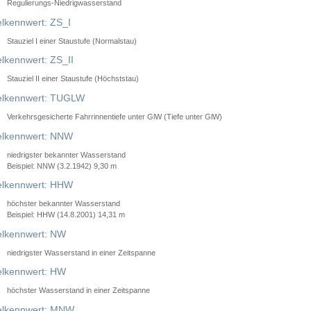
Regulierungs-Niedrigwasserstand
lkennwert: ZS_I
Stauziel I einer Staustufe (Normalstau)
lkennwert: ZS_II
Stauziel II einer Staustufe (Höchststau)
elkennwert: TUGLW
Verkehrsgesicherte Fahrrinnentiefe unter GlW (Tiefe unter GlW)
lkennwert: NNW
niedrigster bekannter Wasserstand
Beispiel: NNW (3.2.1942) 9,30 m
lkennwert: HHW
höchster bekannter Wasserstand
Beispiel: HHW (14.8.2001) 14,31 m
lkennwert: NW
niedrigster Wasserstand in einer Zeitspanne
lkennwert: HW
höchster Wasserstand in einer Zeitspanne
elkennwert: MNW