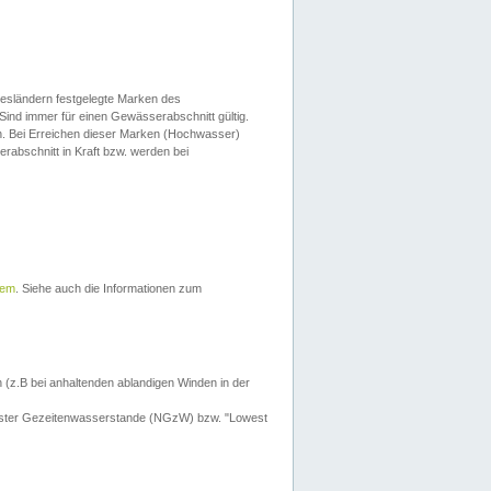
esländern festgelegte Marken des
Sind immer für einen Gewässerabschnitt gültig.
. Bei Erreichen dieser Marken (Hochwasser)
erabschnitt in Kraft bzw. werden bei
tem
. Siehe auch die Informationen zum
 (z.B bei anhaltenden ablandigen Winden in der
drigster Gezeitenwasserstande (NGzW) bzw. "Lowest