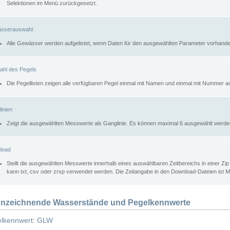
Selektionen im Menü zurückgesetzt.
sserauswahl
Alle Gewässer werden aufgelistet, wenn Daten für den ausgewählten Parameter vorhande
ahl des Pegels
Die Pegellisten zeigen alle verfügbaren Pegel einmal mit Namen und einmal mit Nummer a
inien
Zeigt die ausgewählten Messwerte als Ganglinie. Es können maximal 6 ausgewählt werde
load
Stellt die ausgewählten Messwerte innerhalb eines auswählbaren Zeitbereichs in einer Zi
kann txt, csv oder zrxp verwendet werden. Die Zeitangabe in den Download-Dateien ist 
nzeichnende Wasserstände und Pegelkennwerte
lkennwert: GLW