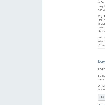
in Ze
umgeb
des W
Pegel
Der P
in Me
unter
Die Pe
Beisp
Wasse
Pegeln
Dow
PEGEL
Bei d
Messf
Die M
jeweil
ℹ️ F