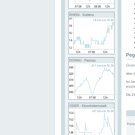
RHEIN - Koblenz
Peg
DONAU - Passau
Grund
über 
Ist Ja
ersche
Die Ze
ODER - Eisenhüttenstadt
Para