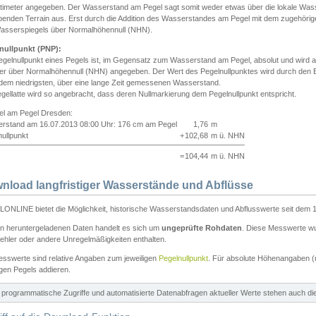
ntimeter angegeben. Der Wasserstand am Pegel sagt somit weder etwas über die lokale Wa
enden Terrain aus. Erst durch die Addition des Wasserstandes am Pegel mit dem zugehörig
asserspiegels über Normalhöhennull (NHN).
nullpunkt (PNP):
egelnullpunkt eines Pegels ist, im Gegensatz zum Wasserstand am Pegel, absolut und wir
ter über Normalhöhennull (NHN) angegeben. Der Wert des Pegelnullpunktes wird durch den Bet
 dem niedrigsten, über eine lange Zeit gemessenen Wasserstand.
gellatte wird so angebracht, dass deren Nullmarkierung dem Pegelnullpunkt entspricht.
iel am Pegel Dresden:
rstand am 16.07.2013 08:00 Uhr: 176 cm am Pegel
1,76
m
ullpunkt
+
102,68
m ü. NHN
=
104,44
m ü. NHN
nload langfristiger Wasserstände und Abflüsse
ONLINE bietet die Möglichkeit, historische Wasserstandsdaten und Abflusswerte seit dem 1
en heruntergeladenen Daten handelt es sich um
ungeprüfte Rohdaten
. Diese Messwerte wur
ehler oder andere Unregelmäßigkeiten enthalten.
esswerte sind relative Angaben zum jeweiligen
Pegelnullpunkt
. Für absolute Höhenangaben 
igen Pegels addieren.
ür programmatische Zugriffe und automatisierte Datenabfragen aktueller Werte stehen auch d