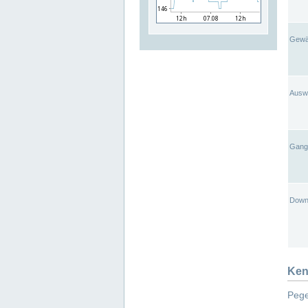
Gewä
Ausw
Gangl
Down
Ken
Pege