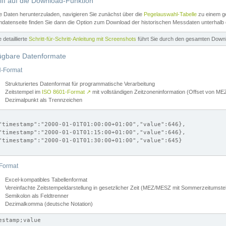
iff auf die Download-Funktion
e Daten herunterzuladen, navigieren Sie zunächst über die
Pegelauswahl-Tabelle
zu einem ge
datenseite finden Sie dann die Option zum Download der historischen Messdaten unterhalb
ne detaillierte
Schritt-für-Schritt-Anleitung mit Screenshots
führt Sie durch den gesamten Down
ügbare Datenformate
-Format
Strukturiertes Datenformat für programmatische Verarbeitung
Zeitstempel im
ISO 8601-Format
↗
mit vollständigen Zeitzoneninformation (Offset von 
Dezimalpunkt als Trennzeichen
"timestamp":"2000-01-01T01:00:00+01:00","value":646},

"timestamp":"2000-01-01T01:15:00+01:00","value":646},

"timestamp":"2000-01-01T01:30:00+01:00","value":645}

Format
Excel-kompatibles Tabellenformat
Vereinfachte Zeitstempeldarstellung in gesetzlicher Zeit (MEZ/MESZ mit Sommerzeitumstel
Semikolon als Feldtrenner
Dezimalkomma (deutsche Notation)
estamp;value
