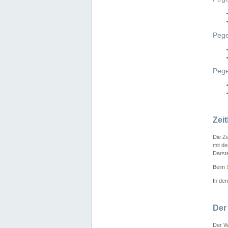
Pege
Peg
Zei
Die Ze
mit d
Darst
Beim
In de
Der
Der W