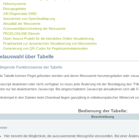
Höhensysteme
Einzugsgebiete
24h Regenradar DWD
Seezeichen von OpenSeaMap.org
Aktualität der Messwerte
Grenzwertüberschreitung der Messwerte
PEGELONLINE-Dienste
Open Source Projekt für die interaktive Online Visualisierung
Projektarbeit zur dynamischen Visualisierung von Messwerten
Generierung von QR-Codes für Pegelstammdatenseiten
elauswahl über Tabelle
legende Funktionsweise der Tabelle
die Tabelle können Pegel gefunden werden und deren Messwerte heruntergeladen oder visuali
vascript deaktiviert oder nicht verfügbar so muss jede Änderung mit der Bestätigung des "Filt
int nur bei deaktiviertem Javascript. Bei eingeschaltetem Javascript aktualisieren sich alle 
itstempel in den Dateien beim Download liegen ganzjährig in mitteleuropäischer Winterzeit vo
Bedienung der Tabelle:
Beschreibung
meter
Hier besteht die Möglichkeit, die auszuwertende Messgröße einzustellen. Bei einer Ände