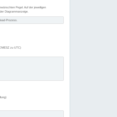
wünschten Pegel. Auf der jeweiligen
 der Diagrammanzeige.
load-Prozess.
MEZ/MESZ zu UTC)
lung)