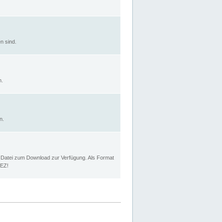
n sind.
n.
n.
p Datei zum Download zur Verfügung. Als Format
MEZ!