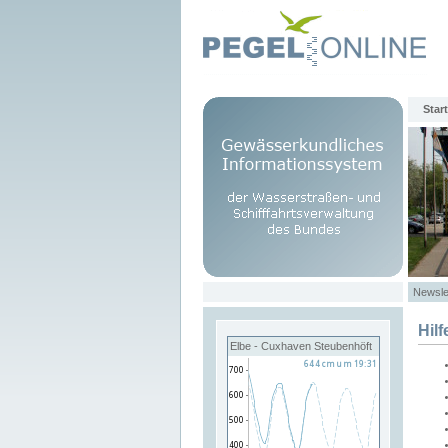
Start
Newsle
Hilf
Elbe - Cuxhaven Steubenhöft