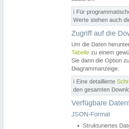
ℹ️ Für programmatisch
Werte stehen auch d
Zugriff auf die D
Um die Daten herunter
Tabelle
zu einem gewün
Sie dann die Option z
Diagrammanzeige.
ℹ️ Eine detaillierte
Schr
den gesamten Downlo
Verfügbare Daten
JSON-Format
Strukturiertes Da