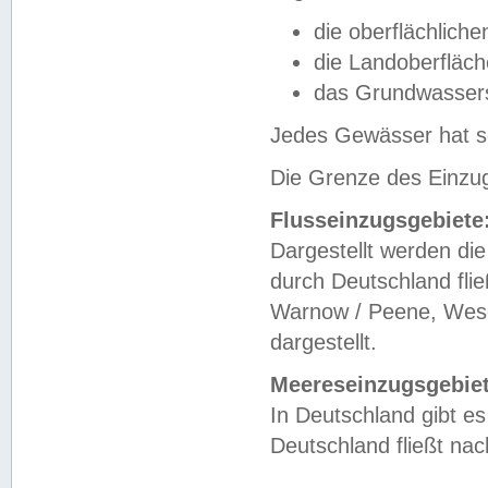
die oberflächlich
die Landoberfläc
das Grundwasser
Jedes Gewässer hat se
Die Grenze des Einzug
Flusseinzugsgebiete
Dargestellt werden die
durch Deutschland fli
Warnow / Peene, Weser
dargestellt.
Meereseinzugsgebiet
In Deutschland gibt 
Deutschland fließt n