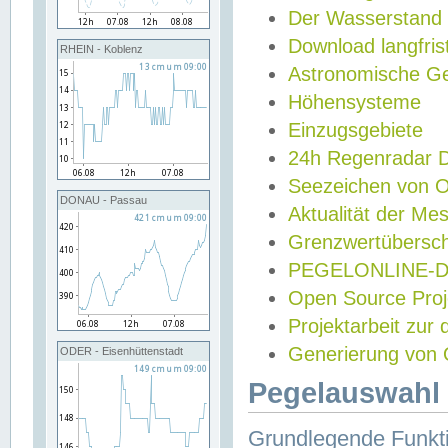
Der Wasserstand
Download langfris
RHEIN - Koblenz
Astronomische Gez
Höhensysteme
Einzugsgebiete
24h Regenradar
Seezeichen von 
DONAU - Passau
Aktualität der Me
Grenzwertübersch
PEGELONLINE-Di
Open Source Projek
Projektarbeit zur
Generierung von 
ODER - Eisenhüttenstadt
Pegelauswahl 
Grundlegende Funkti