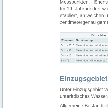
Messpunkten. Höhensy
Im 19. Jahrhundert wu
etabliert, an welchen 
zentimetergenau gem
Deutschland
Höhennetz
Bezeichnung
DHHN2016
Meter über Normalhöhennul
DHHN92
Meter über Normalhöhennul
DHHN12
Meter über Normalnull (m. 
SNN76
Meter über Höhennormal (m
Einzugsgebiet
Unter Einzugsgebiet v
unterirdisches Wasser
Allgemeine Bestandtei