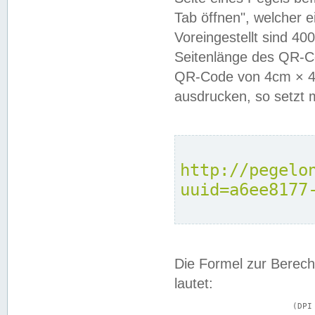
Tab öffnen", welcher 
Voreingestellt sind 4
Seitenlänge des QR-C
QR-Code von 4cm × 4c
ausdrucken, so setzt 
http://pegelo
uuid=a6ee8177
Die Formel zur Berech
lautet:
			(DPI × Druckkantenlänge in cm) ÷ 2,54 = Kantenlänge in Pixel
