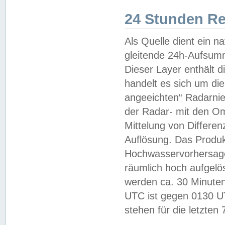
24 Stunden R
Als Quelle dient ein n
gleitende 24h-Aufsum
Dieser Layer enthält
handelt es sich um di
angeeichten“ Radarnie
der Radar- mit den O
Mittelung von Differe
Auflösung. Das Produk
Hochwasservorhersagez
räumlich hoch aufgelö
werden ca. 30 Minuten
UTC ist gegen 0130 UTC
stehen für die letzten