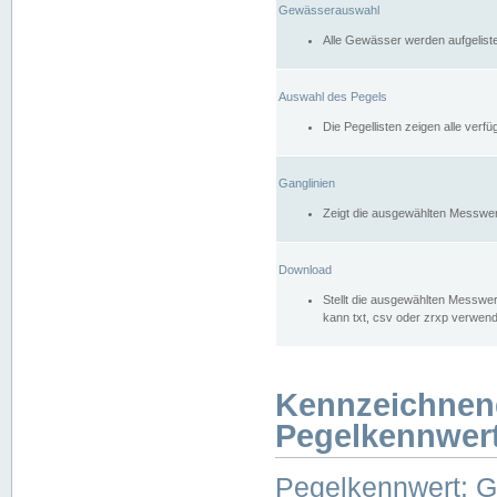
Gewässerauswahl
Alle Gewässer werden aufgelist
Auswahl des Pegels
Die Pegellisten zeigen alle ver
Ganglinien
Zeigt die ausgewählten Messwer
Download
Stellt die ausgewählten Messwer
kann txt, csv oder zrxp verwen
Kennzeichnen
Pegelkennwer
Pegelkennwert: 