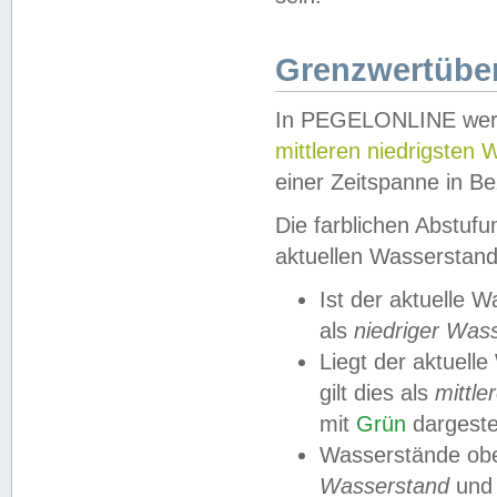
Grenzwertüber
In PEGELONLINE werde
mittleren niedrigsten
einer Zeitspanne in Be
Die farblichen Abstuf
aktuellen Wasserstand
Ist der aktuelle 
als
niedriger Was
Liegt der aktue
gilt dies als
mittle
mit
Grün
dargestel
Wasserstände obe
Wasserstand
und