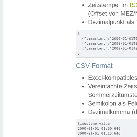
Zeitstempel im
IS
(Offset von MEZ
Dezimalpunkt als
[

  {"timestamp":"2000-01-01T0
  {"timestamp":"2000-01-01T0
  {"timestamp":"2000-01-01T0
]
CSV-Format
Excel-kompatibles
Vereinfachte Zeit
Sommerzeitumstel
Semikolon als Fel
Dezimalkomma (de
timestamp;value

2000-01-01 01:00;646

2000-01-01 01:15;646
