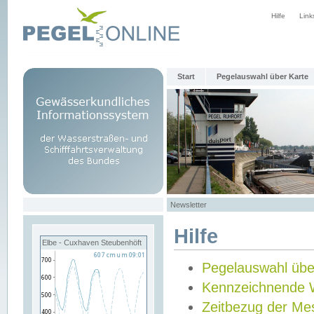
Hilfe
Link
Start
Pegelauswahl über Karte
Newsletter
Hilfe
Elbe - Cuxhaven Steubenhöft
Pegelauswahl übe
Kennzeichnende 
Zeitbezug der Me