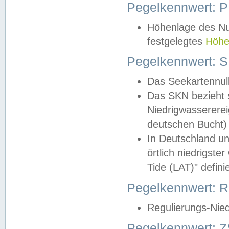
Pegelkennwert: 
Höhenlage des Nul
festgelegtes
Höhe
Pegelkennwert: 
Das Seekartennull
Das SKN bezieht s
Niedrigwassererei
deutschen Bucht) 
In Deutschland un
örtlich niedrigst
Tide (LAT)" definie
Pegelkennwert:
Regulierungs-Nie
Pegelkennwert: Z