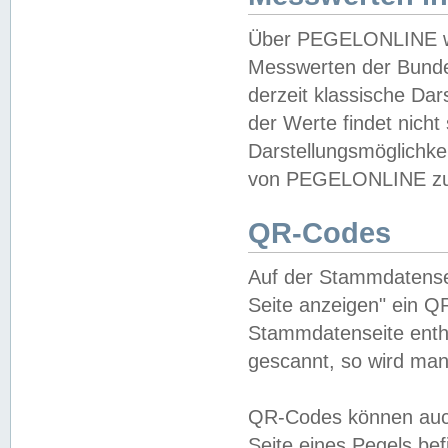
Über PEGELONLINE wer
Messwerten der Bundes
derzeit klassische Da
der Werte findet nicht 
Darstellungsmöglichkei
von PEGELONLINE zu 
QR-Codes
Auf der Stammdatensei
Seite anzeigen" ein Q
Stammdatenseite enthä
gescannt, so wird man
QR-Codes können auc
Seite eines Pegels be