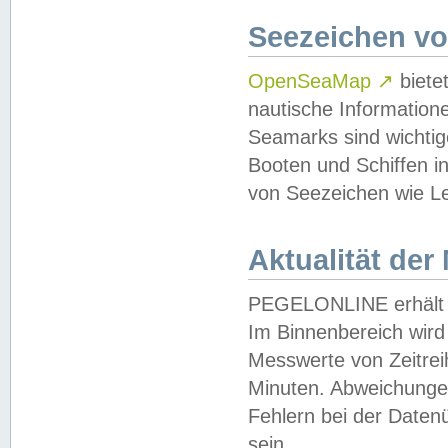
Seezeichen v
OpenSeaMap
↗
biete
nautische Information
Seamarks sind wichtig
Booten und Schiffen i
von Seezeichen wie Le
Aktualität der
PEGELONLINE erhält u
Im Binnenbereich wird 
Messwerte von Zeitreih
Minuten. Abweichungen
Fehlern bei der Daten
sein.