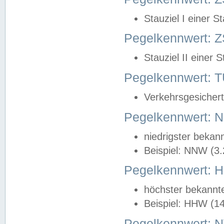
Stauziel I einer S
Pegelkennwert: Z
Stauziel II einer 
Pegelkennwert:
Verkehrsgesichert
Pegelkennwert:
niedrigster bekan
Beispiel: NNW (3
Pegelkennwert:
höchster bekannt
Beispiel: HHW (1
Pegelkennwert: 