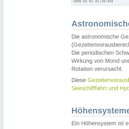
2000-01-01 01:30;645
Astronomische
Die astronomische Gez
(Gezeitenvorausberec
Die periodischen Schw
Wirkung von Mond und
Rotation verursacht.
Diese
Gezeitenvorau
Seeschifffahrt und Hy
Höhensystem
Ein Höhensystem ist e