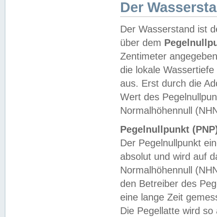
Der Wasserst
Der Wasserstand ist d
über dem
Pegelnullp
Zentimeter angegeben
die lokale Wassertie
aus. Erst durch die A
Wert des Pegelnullpun
Normalhöhennull (NHN
Pegelnullpunkt (PNP)
Der Pegelnullpunkt ei
absolut und wird auf
Normalhöhennull (NHN
den Betreiber des Pege
eine lange Zeit geme
Die Pegellatte wird s