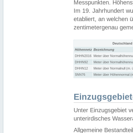
Messpunkten. Höhensy
Im 19. Jahrhundert wu
etabliert, an welchen 
zentimetergenau gem
Deutschland
Höhennetz
Bezeichnung
DHHN2016
Meter über Normalhöhennul
DHHN92
Meter über Normalhöhennul
DHHN12
Meter über Normalnull (m. 
SNN76
Meter über Höhennormal (m
Einzugsgebiet
Unter Einzugsgebiet v
unterirdisches Wasser
Allgemeine Bestandtei