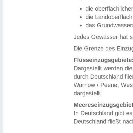
die oberflächlich
die Landoberfläc
das Grundwasser
Jedes Gewässer hat se
Die Grenze des Einzug
Flusseinzugsgebiete
Dargestellt werden die
durch Deutschland fli
Warnow / Peene, Weser
dargestellt.
Meereseinzugsgebiet
In Deutschland gibt 
Deutschland fließt n