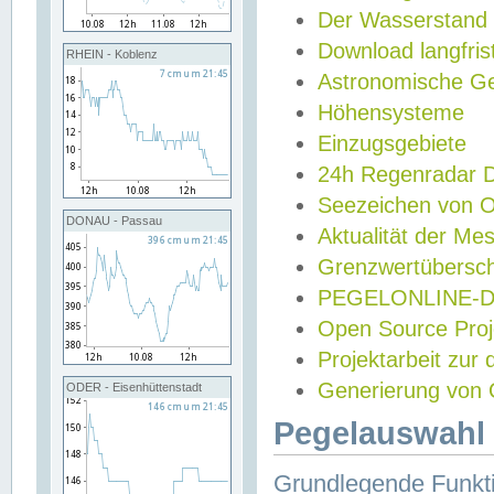
Der Wasserstand
Download langfris
RHEIN - Koblenz
Astronomische Gez
Höhensysteme
Einzugsgebiete
24h Regenradar
Seezeichen von 
DONAU - Passau
Aktualität der Me
Grenzwertübersch
PEGELONLINE-Di
Open Source Projek
Projektarbeit zur
Generierung von 
ODER - Eisenhüttenstadt
Pegelauswahl 
Grundlegende Funkti