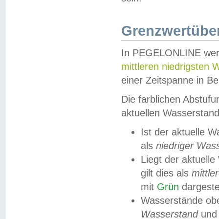
Grenzwertüber
In PEGELONLINE werde
mittleren niedrigsten
einer Zeitspanne in Be
Die farblichen Abstuf
aktuellen Wasserstand
Ist der aktuelle 
als
niedriger Was
Liegt der aktue
gilt dies als
mittle
mit
Grün
dargestel
Wasserstände obe
Wasserstand
und