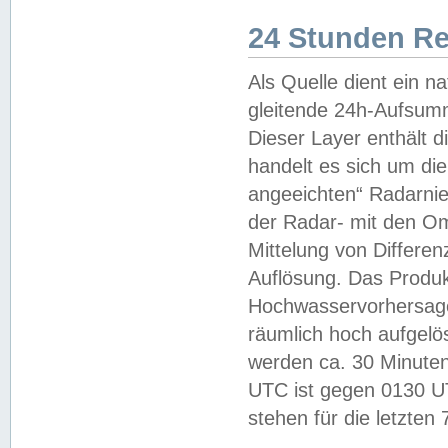
24 Stunden R
Als Quelle dient ein n
gleitende 24h-Aufsum
Dieser Layer enthält
handelt es sich um di
angeeichten“ Radarnie
der Radar- mit den O
Mittelung von Differe
Auflösung. Das Produk
Hochwasservorhersagez
räumlich hoch aufgelö
werden ca. 30 Minuten
UTC ist gegen 0130 UTC
stehen für die letzten