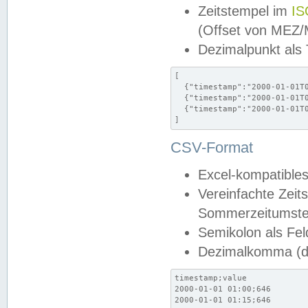
Zeitstempel im
IS
(Offset von MEZ
Dezimalpunkt als
[

  {"timestamp":"2000-01-01T0
  {"timestamp":"2000-01-01T0
  {"timestamp":"2000-01-01T0
]
CSV-Format
Excel-kompatibles
Vereinfachte Zeit
Sommerzeitumstel
Semikolon als Fel
Dezimalkomma (de
timestamp;value

2000-01-01 01:00;646

2000-01-01 01:15;646
