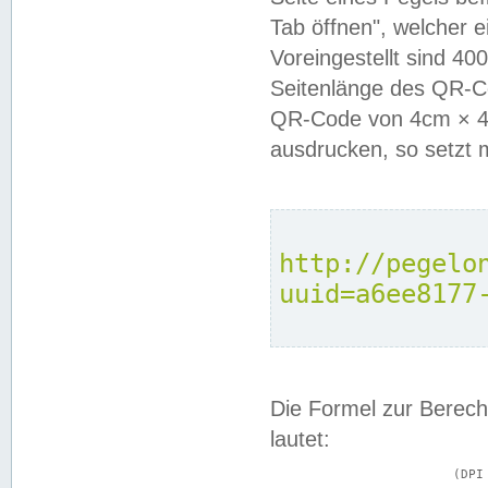
Tab öffnen", welcher 
Voreingestellt sind 4
Seitenlänge des QR-C
QR-Code von 4cm × 4c
ausdrucken, so setzt 
http://pegelo
uuid=a6ee8177
Die Formel zur Berech
lautet:
			(DPI × Druckkantenlänge in cm) ÷ 2,54 = Kantenlänge in Pixel
