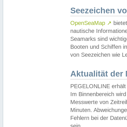
Seezeichen v
OpenSeaMap
↗
biete
nautische Information
Seamarks sind wichtig
Booten und Schiffen i
von Seezeichen wie Le
Aktualität der
PEGELONLINE erhält u
Im Binnenbereich wird 
Messwerte von Zeitreih
Minuten. Abweichungen
Fehlern bei der Daten
sein.