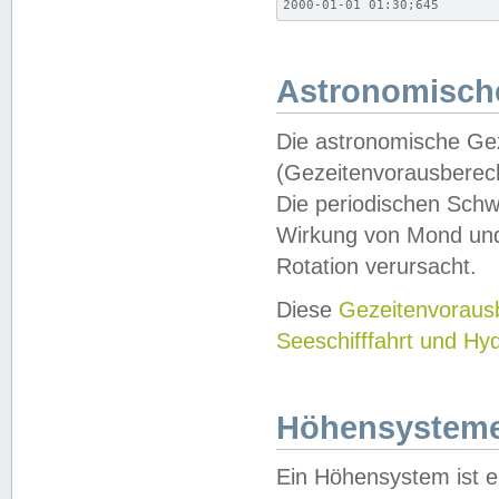
2000-01-01 01:30;645
Astronomische
Die astronomische Gez
(Gezeitenvorausberec
Die periodischen Schw
Wirkung von Mond und
Rotation verursacht.
Diese
Gezeitenvorau
Seeschifffahrt und Hy
Höhensystem
Ein Höhensystem ist e