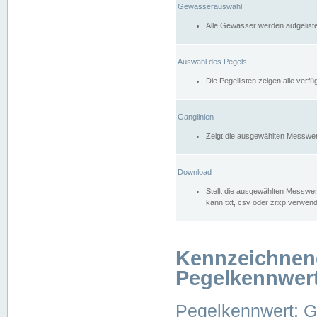
Gewässerauswahl
Alle Gewässer werden aufgelist
Auswahl des Pegels
Die Pegellisten zeigen alle ver
Ganglinien
Zeigt die ausgewählten Messwer
Download
Stellt die ausgewählten Messwer
kann txt, csv oder zrxp verwen
Kennzeichnen
Pegelkennwer
Pegelkennwert: 