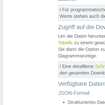
ℹ️ Für programmatisch
Werte stehen auch d
Zugriff auf die D
Um die Daten herunter
Tabelle
zu einem gewün
Sie dann die Option z
Diagrammanzeige.
ℹ️ Eine detaillierte
Schr
den gesamten Downlo
Verfügbare Daten
JSON-Format
Strukturiertes Da