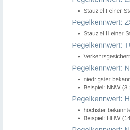
Stauziel I einer S
Pegelkennwert: Z
Stauziel II einer 
Pegelkennwert:
Verkehrsgesichert
Pegelkennwert:
niedrigster bekan
Beispiel: NNW (3
Pegelkennwert:
höchster bekannt
Beispiel: HHW (1
Pegelkennwert: 