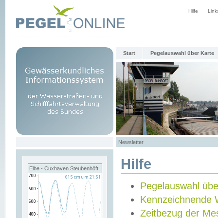
Hilfe
Link
Start
Pegelauswahl über Karte
Newsletter
Hilfe
Elbe - Cuxhaven Steubenhöft
Pegelauswahl übe
Kennzeichnende 
Zeitbezug der Me