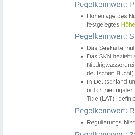
Pegelkennwert: 
Höhenlage des Nul
festgelegtes
Höhe
Pegelkennwert: 
Das Seekartennull
Das SKN bezieht s
Niedrigwassererei
deutschen Bucht) 
In Deutschland un
örtlich niedrigst
Tide (LAT)" definie
Pegelkennwert:
Regulierungs-Nie
Pegelkennwert: Z