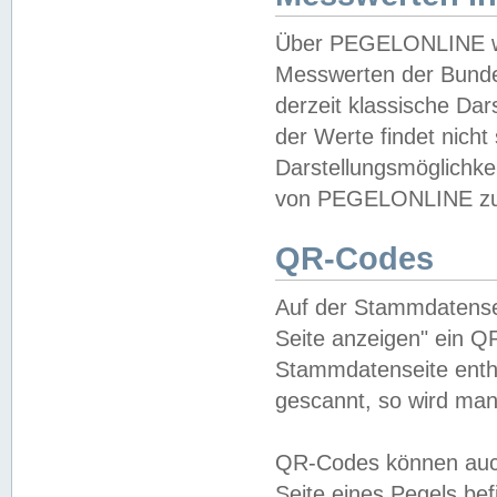
Über PEGELONLINE wer
Messwerten der Bundes
derzeit klassische Da
der Werte findet nicht 
Darstellungsmöglichkei
von PEGELONLINE zu 
QR-Codes
Auf der Stammdatensei
Seite anzeigen" ein Q
Stammdatenseite enthä
gescannt, so wird man
QR-Codes können auc
Seite eines Pegels be