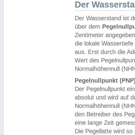
Der Wasserst
Der Wasserstand ist d
über dem
Pegelnullp
Zentimeter angegeben
die lokale Wassertie
aus. Erst durch die A
Wert des Pegelnullpun
Normalhöhennull (NHN
Pegelnullpunkt (PNP)
Der Pegelnullpunkt ei
absolut und wird auf
Normalhöhennull (NHN
den Betreiber des Pege
eine lange Zeit geme
Die Pegellatte wird s