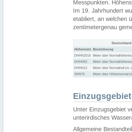
Messpunkten. Höhensy
Im 19. Jahrhundert wu
etabliert, an welchen 
zentimetergenau gem
Deutschland
Höhennetz
Bezeichnung
DHHN2016
Meter über Normalhöhennul
DHHN92
Meter über Normalhöhennul
DHHN12
Meter über Normalnull (m. 
SNN76
Meter über Höhennormal (m
Einzugsgebiet
Unter Einzugsgebiet v
unterirdisches Wasser
Allgemeine Bestandtei