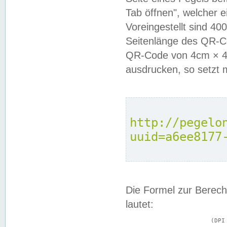
Tab öffnen", welcher 
Voreingestellt sind 4
Seitenlänge des QR-C
QR-Code von 4cm × 4c
ausdrucken, so setzt 
http://pegelo
uuid=a6ee8177
Die Formel zur Berech
lautet:
			(DPI × Druckkantenlänge in cm) ÷ 2,54 = Kantenlänge in Pixel
