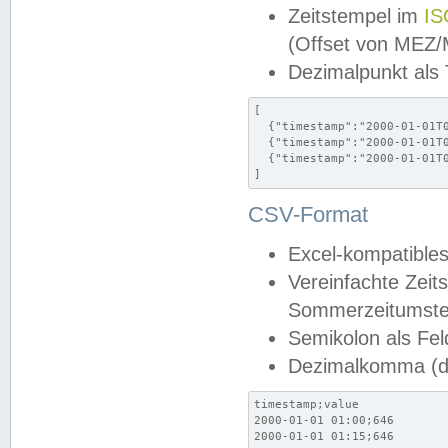
Zeitstempel im
IS
(Offset von MEZ
Dezimalpunkt als
[

  {"timestamp":"2000-01-01T0
  {"timestamp":"2000-01-01T0
  {"timestamp":"2000-01-01T0
]
CSV-Format
Excel-kompatibles
Vereinfachte Zeit
Sommerzeitumstel
Semikolon als Fel
Dezimalkomma (de
timestamp;value

2000-01-01 01:00;646

2000-01-01 01:15;646
