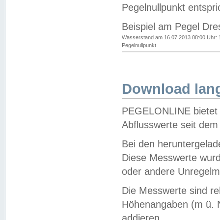
Pegelnullpunkt entspri
Beispiel am Pegel Dre
Wasserstand am 16.07.2013 08:00 Uhr: 
Pegelnullpunkt
Download lang
PEGELONLINE bietet d
Abflusswerte seit dem
Bei den heruntergela
Diese Messwerte wurde
oder andere Unregelmä
Die Messwerte sind re
Höhenangaben (m ü. N
addieren.