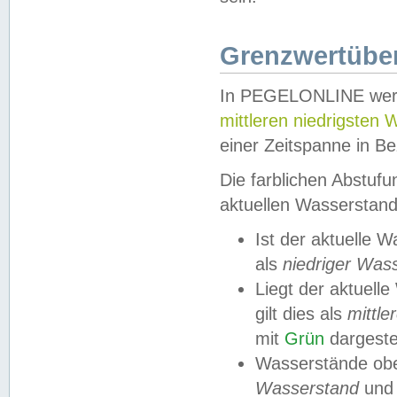
Grenzwertüber
In PEGELONLINE werde
mittleren niedrigsten
einer Zeitspanne in Be
Die farblichen Abstuf
aktuellen Wasserstand
Ist der aktuelle 
als
niedriger Was
Liegt der aktue
gilt dies als
mittle
mit
Grün
dargestel
Wasserstände obe
Wasserstand
und