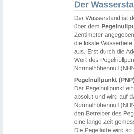
Der Wasserst
Der Wasserstand ist d
über dem
Pegelnullp
Zentimeter angegeben
die lokale Wassertie
aus. Erst durch die A
Wert des Pegelnullpun
Normalhöhennull (NHN
Pegelnullpunkt (PNP)
Der Pegelnullpunkt ei
absolut und wird auf
Normalhöhennull (NHN
den Betreiber des Pege
eine lange Zeit geme
Die Pegellatte wird s