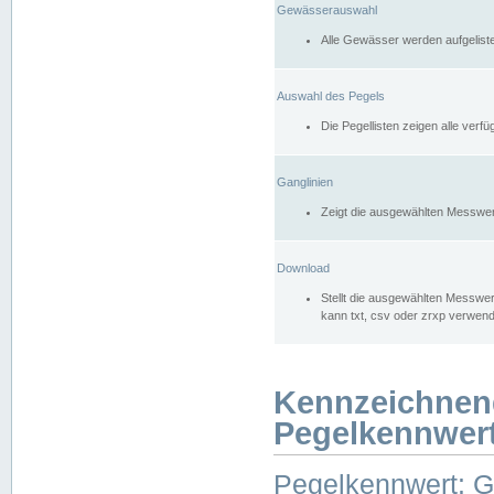
Gewässerauswahl
Alle Gewässer werden aufgelist
Auswahl des Pegels
Die Pegellisten zeigen alle ver
Ganglinien
Zeigt die ausgewählten Messwer
Download
Stellt die ausgewählten Messwer
kann txt, csv oder zrxp verwen
Kennzeichnen
Pegelkennwer
Pegelkennwert: 