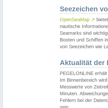
Seezeichen v
OpenSeaMap
↗
biete
nautische Information
Seamarks sind wichtig
Booten und Schiffen i
von Seezeichen wie Le
Aktualität der
PEGELONLINE erhält u
Im Binnenbereich wird 
Messwerte von Zeitreih
Minuten. Abweichungen
Fehlern bei der Daten
sein.