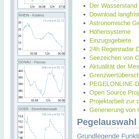
Der Wasserstand
Download langfris
RHEIN - Koblenz
Astronomische Gez
Höhensysteme
Einzugsgebiete
24h Regenradar
Seezeichen von 
DONAU - Passau
Aktualität der Me
Grenzwertübersch
PEGELONLINE-Di
Open Source Projek
Projektarbeit zur
Generierung von 
ODER - Eisenhüttenstadt
Pegelauswahl 
Grundlegende Funkti