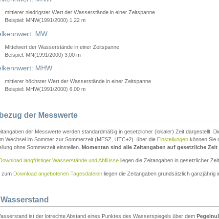
mittlerer niedrigster Wert der Wasserstände in einer Zeitspanne
Beispiel: MNW(1991/2000) 1,22 m
lkennwert: MW
Mittelwert der Wasserstände in einer Zeitspanne
Beispiel: MN(1991/2000) 3,00 m
elkennwert: MHW
mittlerer höchster Wert der Wasserstände in einer Zeitspanne
Beispiel: MHW(1991/2000) 6,00 m
tbezug der Messwerte
itangaben der Messwerte werden standardmäßig in gesetzlicher (lokaler) Zeit dargestellt. D
em Wechsel im Sommer zur Sommerzeit (MESZ, UTC+2). über die
Einstellungen
können Sie d
ellung ohne Sommerzeit einstellen.
Momentan sind alle Zeitangaben auf gesetzliche Zeit e
Download langfristiger Wasserstände und Abflüsse
liegen die Zeitangaben in gesetzlicher Zeit
n zum
Download angebotenen Tagesdateien
liegen die Zeitangaben grundsätzlich ganzjährig in
 Wasserstand
asserstand ist der lotrechte Abstand eines Punktes des Wasserspiegels über dem
Pegelnul