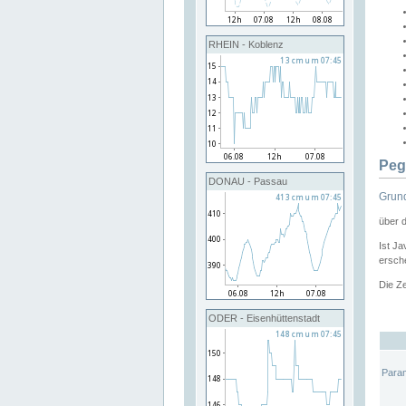
RHEIN - Koblenz
Peg
DONAU - Passau
Grund
über 
Ist Ja
ersche
Die Ze
ODER - Eisenhüttenstadt
Para