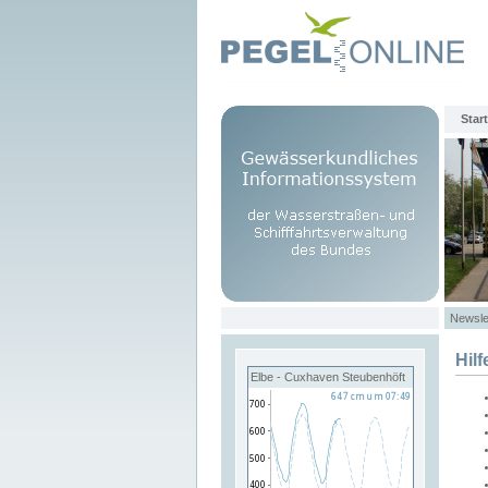
Start
Newsle
Hilf
Elbe - Cuxhaven Steubenhöft