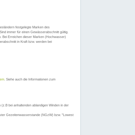
esländern festgelegte Marken des
Sind immer für einen Gewässerabschnitt gültig.
. Bei Erreichen dieser Marken (Hochwasser)
erabschnitt in Kraft bzw. werden bei
tem
. Siehe auch die Informationen zum
 (z.B bei anhaltenden ablandigen Winden in der
drigster Gezeitenwasserstande (NGzW) bzw. "Lowest