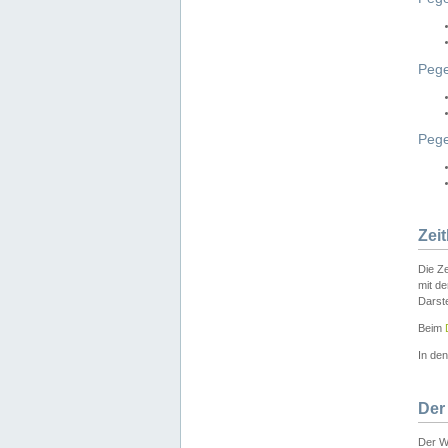
Pege
Peg
Zei
Die Ze
mit d
Darst
Beim
In de
Der
Der W