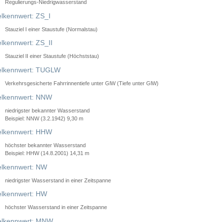
Regulierungs-Niedrigwasserstand
lkennwert: ZS_I
Stauziel I einer Staustufe (Normalstau)
lkennwert: ZS_II
Stauziel II einer Staustufe (Höchststau)
elkennwert: TUGLW
Verkehrsgesicherte Fahrrinnentiefe unter GlW (Tiefe unter GlW)
lkennwert: NNW
niedrigster bekannter Wasserstand
Beispiel: NNW (3.2.1942) 9,30 m
lkennwert: HHW
höchster bekannter Wasserstand
Beispiel: HHW (14.8.2001) 14,31 m
lkennwert: NW
niedrigster Wasserstand in einer Zeitspanne
lkennwert: HW
höchster Wasserstand in einer Zeitspanne
elkennwert: MNW