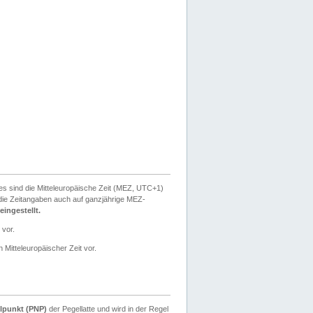
ies sind die Mitteleuropäische Zeit (MEZ, UTC+1)
ie Zeitangaben auch auf ganzjährige MEZ-
ingestellt.
 vor.
 Mitteleuropäischer Zeit vor.
lpunkt (PNP)
der Pegellatte und wird in der Regel