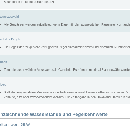
Selektionen im Menü zurückgesetzt.
sserauswahl
Alle Gewässer werden aufgelistet, wenn Daten für den ausgewählten Parameter vorhande
ahl des Pegels
Die Pegellisten zeigen alle verfügbaren Pegel einmal mit Namen und einmal mit Nummer a
inien
Zeigt die ausgewählten Messwerte als Ganglinie. Es können maximal 6 ausgewählt werde
load
Stellt die ausgewählten Messwerte innerhalb eines auswählbaren Zeitbereichs in einer Zi
kann txt, csv oder zrxp verwendet werden. Die Zeitangabe in den Download-Dateien ist 
nzeichnende Wasserstände und Pegelkennwerte
lkennwert: GLW