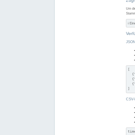
Zugr
Um di
Stamm
ℹ️ Ei
Verf
JSON
[

  {
  {
  {
]
CSV-
tim