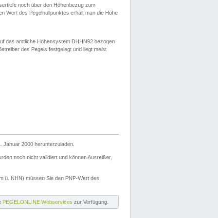
ssertiefe noch über den Höhenbezug zum
en Wert des Pegelnullpunktes erhält man die Höhe
d auf das amtliche Höhensystem DHHN92 bezogen
reiber des Pegels festgelegt und liegt meist
. Januar 2000 herunterzuladen.
den noch nicht validiert und können Ausreißer,
(m ü. NHN) müssen Sie den PNP-Wert des
ie
PEGELONLINE Webservices
zur Verfügung.