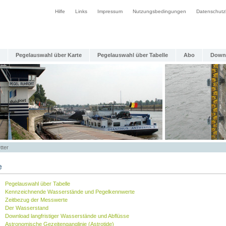
Hilfe
Links
Impressum
Nutzungsbedingungen
Datenschutz
Pegelauswahl über Karte
Pegelauswahl über Tabelle
Abo
Down
tter
e
Pegelauswahl über Tabelle
Kennzeichnende Wasserstände und Pegelkennwerte
Zeitbezug der Messwerte
Der Wasserstand
Download langfristiger Wasserstände und Abflüsse
Astronomische Gezeitenganglinie (Astrotide)