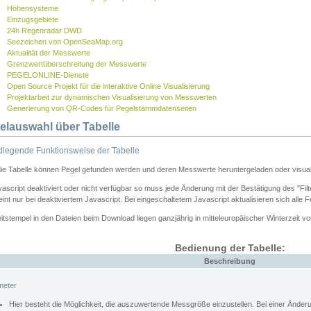
Höhensysteme
Einzugsgebiete
24h Regenradar DWD
Seezeichen von OpenSeaMap.org
Aktualität der Messwerte
Grenzwertüberschreitung der Messwerte
PEGELONLINE-Dienste
Open Source Projekt für die interaktive Online Visualisierung
Projektarbeit zur dynamischen Visualisierung von Messwerten
Generierung von QR-Codes für Pegelstammdatenseiten
elauswahl über Tabelle
legende Funktionsweise der Tabelle
die Tabelle können Pegel gefunden werden und deren Messwerte heruntergeladen oder visuali
vascript deaktiviert oder nicht verfügbar so muss jede Änderung mit der Bestätigung des "Filt
int nur bei deaktiviertem Javascript. Bei eingeschaltetem Javascript aktualisieren sich alle 
itstempel in den Dateien beim Download liegen ganzjährig in mitteleuropäischer Winterzeit vo
Bedienung der Tabelle:
Beschreibung
meter
Hier besteht die Möglichkeit, die auszuwertende Messgröße einzustellen. Bei einer Ände