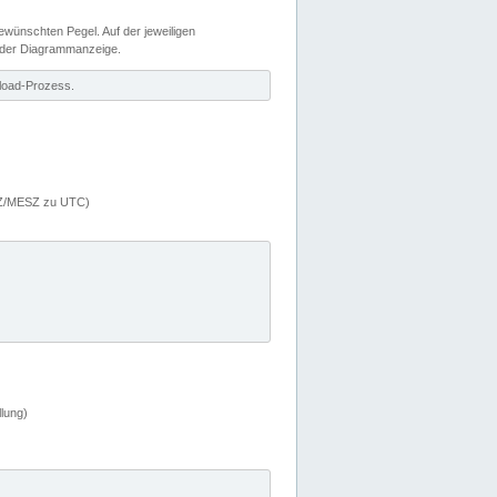
wünschten Pegel. Auf der jeweiligen
 der Diagrammanzeige.
load-Prozess.
MEZ/MESZ zu UTC)
lung)