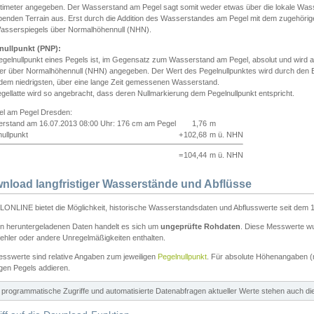
ntimeter angegeben. Der Wasserstand am Pegel sagt somit weder etwas über die lokale Wa
enden Terrain aus. Erst durch die Addition des Wasserstandes am Pegel mit dem zugehörig
asserspiegels über Normalhöhennull (NHN).
nullpunkt (PNP):
egelnullpunkt eines Pegels ist, im Gegensatz zum Wasserstand am Pegel, absolut und wir
ter über Normalhöhennull (NHN) angegeben. Der Wert des Pegelnullpunktes wird durch den Bet
 dem niedrigsten, über eine lange Zeit gemessenen Wasserstand.
gellatte wird so angebracht, dass deren Nullmarkierung dem Pegelnullpunkt entspricht.
iel am Pegel Dresden:
rstand am 16.07.2013 08:00 Uhr: 176 cm am Pegel
1,76
m
ullpunkt
+
102,68
m ü. NHN
=
104,44
m ü. NHN
nload langfristiger Wasserstände und Abflüsse
ONLINE bietet die Möglichkeit, historische Wasserstandsdaten und Abflusswerte seit dem 1
en heruntergeladenen Daten handelt es sich um
ungeprüfte Rohdaten
. Diese Messwerte wur
ehler oder andere Unregelmäßigkeiten enthalten.
esswerte sind relative Angaben zum jeweiligen
Pegelnullpunkt
. Für absolute Höhenangaben 
igen Pegels addieren.
ür programmatische Zugriffe und automatisierte Datenabfragen aktueller Werte stehen auch d