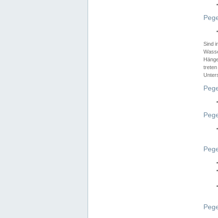
Pege
Sind 
Wasser
Hänge
treten
Unter
Pege
Pege
Pege
Pege