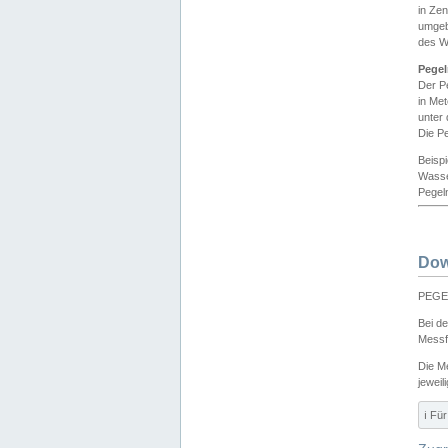
in Ze
umgeb
des W
Pegel
Der P
in Me
unter
Die Pe
Beisp
Wasse
Pegeln
Dow
PEGEL
Bei d
Messf
Die M
jeweil
ℹ️ F