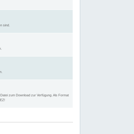
n sind.
n.
n.
p Datei zum Download zur Verfügung. Als Format
MEZ!