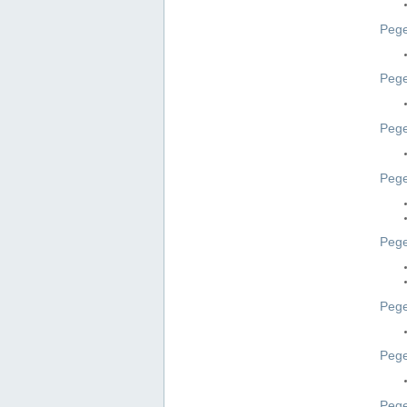
Pege
Pege
Peg
Pege
Pege
Pege
Pege
Peg