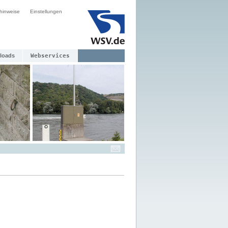
hinweise
Einstellungen
loads
Webservices