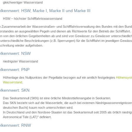
gleichwertiger Wasserstand
lkennwert: HSW, Marke I, Marke II und Marke III
HSW – höchster Schifffahrtswasserstand
in Zusammenarbeit der Wasserstraßen- und Schifffahrtsverwaltung des Bundes mit den Bund
standes an ausgewählten Pegeln und dienen als Richtwerte für den Betrieb der Schifffahrt. 
n von den örtlichen Gegebenheiten ab und sind von Gewässer zu Gewässer unterschiedlich
 unterschiedliche Beschränkungen (z.B. Sperrungen) für die Schifffahrt im jeweiligen Gewäss
schreitung wieder aufgehoben.
lkennwert: NSW
niedrigster Wasserstand
lkennwert: PNP
Höhenlage des Nullpunktes der Pegellatte bezogen auf ein amtlich festgelegtes
Höhensys
Wasserstand
.
lkennwert: SKN
Das Seekartennull (SKN) ist eine örtliche Mindesttiefenangabe in Seekarten.
Das SKN bezieht sich auf die Wassertiefe, die auch bei extemen Niedrigwasserereignissen
deutschen Bucht) kaum noch unterschritten wird.
In Deutschland und den Nordsee-Staaten ist das Seekartennull seit 2005 als örtlich nie
Astronomical Tide (LAT)" definiert.
lkennwert: RNW