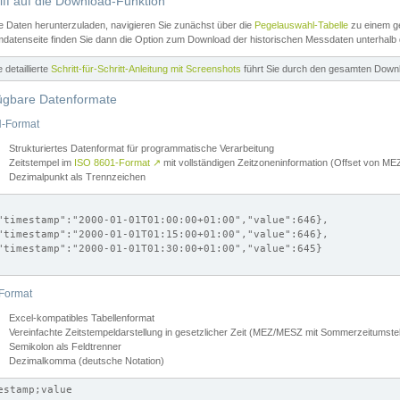
iff auf die Download-Funktion
e Daten herunterzuladen, navigieren Sie zunächst über die
Pegelauswahl-Tabelle
zu einem ge
datenseite finden Sie dann die Option zum Download der historischen Messdaten unterhalb
ne detaillierte
Schritt-für-Schritt-Anleitung mit Screenshots
führt Sie durch den gesamten Down
ügbare Datenformate
-Format
Strukturiertes Datenformat für programmatische Verarbeitung
Zeitstempel im
ISO 8601-Format
↗
mit vollständigen Zeitzoneninformation (Offset von 
Dezimalpunkt als Trennzeichen
"timestamp":"2000-01-01T01:00:00+01:00","value":646},

"timestamp":"2000-01-01T01:15:00+01:00","value":646},

"timestamp":"2000-01-01T01:30:00+01:00","value":645}

Format
Excel-kompatibles Tabellenformat
Vereinfachte Zeitstempeldarstellung in gesetzlicher Zeit (MEZ/MESZ mit Sommerzeitumstel
Semikolon als Feldtrenner
Dezimalkomma (deutsche Notation)
estamp;value
