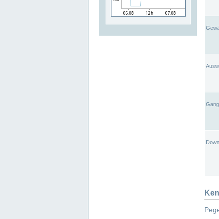
Gewä
Ausw
Gangl
Down
Ken
Pege