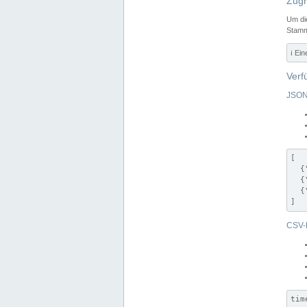
Zugr
Um di
Stamm
ℹ️ Ei
Verf
JSON
[

  {
  {
  {
]
CSV-
tim