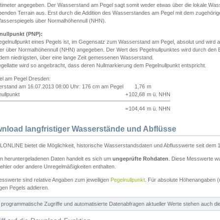
ntimeter angegeben. Der Wasserstand am Pegel sagt somit weder etwas über die lokale Wa
enden Terrain aus. Erst durch die Addition des Wasserstandes am Pegel mit dem zugehörig
asserspiegels über Normalhöhennull (NHN).
nullpunkt (PNP):
egelnullpunkt eines Pegels ist, im Gegensatz zum Wasserstand am Pegel, absolut und wir
ter über Normalhöhennull (NHN) angegeben. Der Wert des Pegelnullpunktes wird durch den Bet
 dem niedrigsten, über eine lange Zeit gemessenen Wasserstand.
gellatte wird so angebracht, dass deren Nullmarkierung dem Pegelnullpunkt entspricht.
iel am Pegel Dresden:
rstand am 16.07.2013 08:00 Uhr: 176 cm am Pegel
1,76
m
ullpunkt
+
102,68
m ü. NHN
=
104,44
m ü. NHN
nload langfristiger Wasserstände und Abflüsse
ONLINE bietet die Möglichkeit, historische Wasserstandsdaten und Abflusswerte seit dem 1
en heruntergeladenen Daten handelt es sich um
ungeprüfte Rohdaten
. Diese Messwerte wur
ehler oder andere Unregelmäßigkeiten enthalten.
esswerte sind relative Angaben zum jeweiligen
Pegelnullpunkt
. Für absolute Höhenangaben 
igen Pegels addieren.
ür programmatische Zugriffe und automatisierte Datenabfragen aktueller Werte stehen auch d