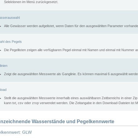
Selektionen im Menü zurückgesetzt.
sserauswahl
Alle Gewässer werden aufgelistet, wenn Daten für den ausgewählten Parameter vorhande
ahl des Pegels
Die Pegellisten zeigen alle verfügbaren Pegel einmal mit Namen und einmal mit Nummer a
inien
Zeigt die ausgewählten Messwerte als Ganglinie. Es können maximal 6 ausgewählt werde
load
Stellt die ausgewählten Messwerte innerhalb eines auswählbaren Zeitbereichs in einer Zi
kann txt, csv oder zrxp verwendet werden. Die Zeitangabe in den Download-Dateien ist 
nzeichnende Wasserstände und Pegelkennwerte
lkennwert: GLW