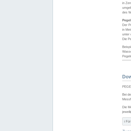
in Ze
umgeb
des W
Pegel
Der P
in Me
unter
Die Pe
Beisp
Wasse
Pegeln
Dow
PEGEL
Bei d
Messf
Die M
jeweil
ℹ️ F