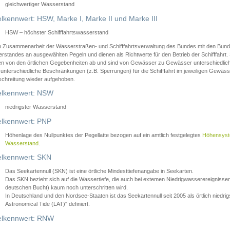
gleichwertiger Wasserstand
lkennwert: HSW, Marke I, Marke II und Marke III
HSW – höchster Schifffahrtswasserstand
in Zusammenarbeit der Wasserstraßen- und Schifffahrtsverwaltung des Bundes mit den Bund
standes an ausgewählten Pegeln und dienen als Richtwerte für den Betrieb der Schifffahrt. 
n von den örtlichen Gegebenheiten ab und sind von Gewässer zu Gewässer unterschiedlich
 unterschiedliche Beschränkungen (z.B. Sperrungen) für die Schifffahrt im jeweiligen Gewäss
schreitung wieder aufgehoben.
lkennwert: NSW
niedrigster Wasserstand
lkennwert: PNP
Höhenlage des Nullpunktes der Pegellatte bezogen auf ein amtlich festgelegtes
Höhensys
Wasserstand
.
lkennwert: SKN
Das Seekartennull (SKN) ist eine örtliche Mindesttiefenangabe in Seekarten.
Das SKN bezieht sich auf die Wassertiefe, die auch bei extemen Niedrigwasserereignissen
deutschen Bucht) kaum noch unterschritten wird.
In Deutschland und den Nordsee-Staaten ist das Seekartennull seit 2005 als örtlich nie
Astronomical Tide (LAT)" definiert.
lkennwert: RNW