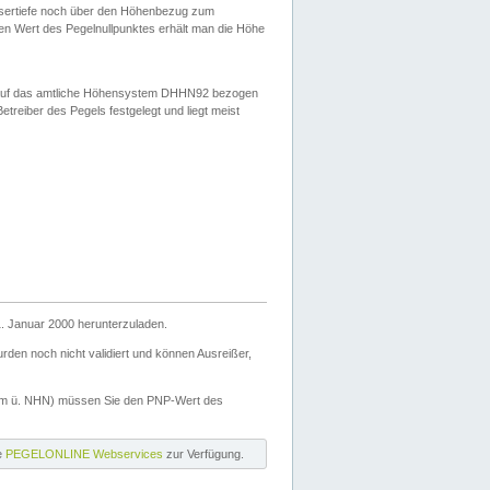
ssertiefe noch über den Höhenbezug zum
en Wert des Pegelnullpunktes erhält man die Höhe
d auf das amtliche Höhensystem DHHN92 bezogen
reiber des Pegels festgelegt und liegt meist
. Januar 2000 herunterzuladen.
den noch nicht validiert und können Ausreißer,
(m ü. NHN) müssen Sie den PNP-Wert des
ie
PEGELONLINE Webservices
zur Verfügung.