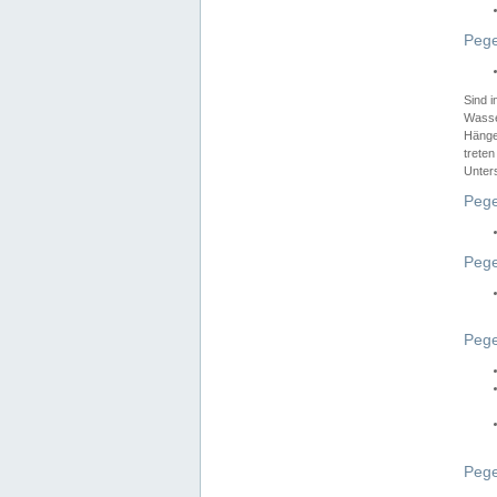
Pege
Sind 
Wasser
Hänge
treten
Unter
Pege
Pege
Pege
Pege