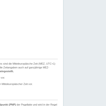
ies sind die Mitteleuropäische Zeit (MEZ, UTC+1)
ie Zeitangaben auch auf ganzjährige MEZ-
ingestellt.
 vor.
 Mitteleuropäischer Zeit vor.
lpunkt (PNP)
der Pegellatte und wird in der Regel