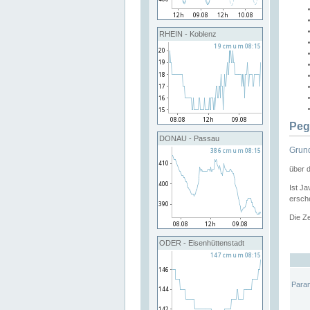
RHEIN - Koblenz
Peg
DONAU - Passau
Grund
über 
Ist Ja
ersche
Die Ze
ODER - Eisenhüttenstadt
Para