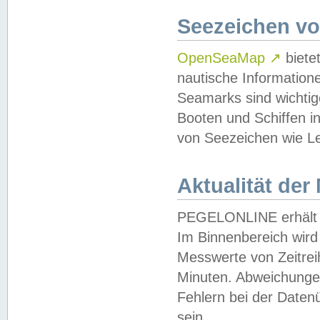
Seezeichen v
OpenSeaMap
↗
biete
nautische Information
Seamarks sind wichtig
Booten und Schiffen i
von Seezeichen wie Le
Aktualität der
PEGELONLINE erhält u
Im Binnenbereich wird 
Messwerte von Zeitreih
Minuten. Abweichungen
Fehlern bei der Daten
sein.