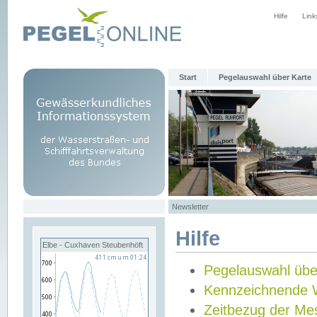
Hilfe
Link
Start
Pegelauswahl über Karte
Newsletter
Hilfe
Elbe - Cuxhaven Steubenhöft
Pegelauswahl übe
Kennzeichnende 
Zeitbezug der Me