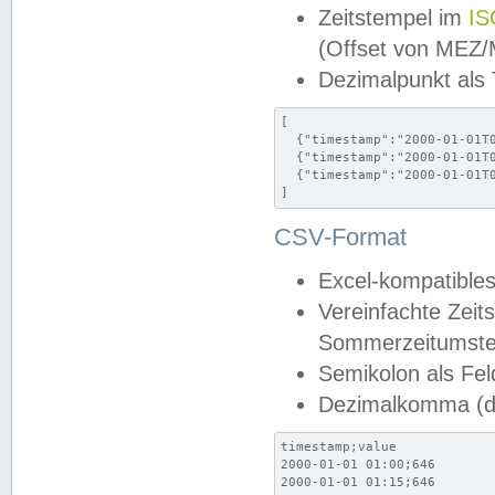
Zeitstempel im
IS
(Offset von MEZ
Dezimalpunkt als
[

  {"timestamp":"2000-01-01T0
  {"timestamp":"2000-01-01T0
  {"timestamp":"2000-01-01T0
]
CSV-Format
Excel-kompatibles
Vereinfachte Zeit
Sommerzeitumstel
Semikolon als Fel
Dezimalkomma (de
timestamp;value

2000-01-01 01:00;646

2000-01-01 01:15;646
