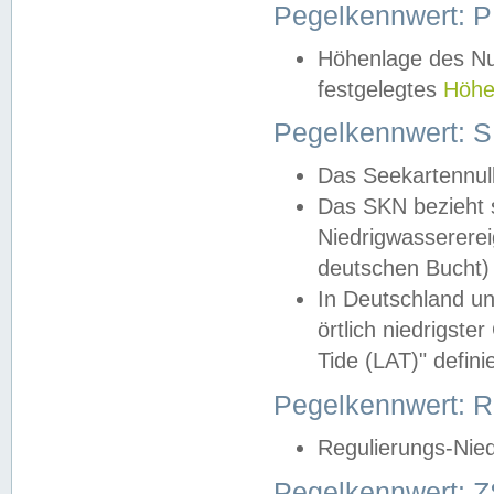
Pegelkennwert: 
Höhenlage des Nul
festgelegtes
Höhe
Pegelkennwert: 
Das Seekartennull
Das SKN bezieht s
Niedrigwassererei
deutschen Bucht) 
In Deutschland un
örtlich niedrigst
Tide (LAT)" definie
Pegelkennwert:
Regulierungs-Nie
Pegelkennwert: Z