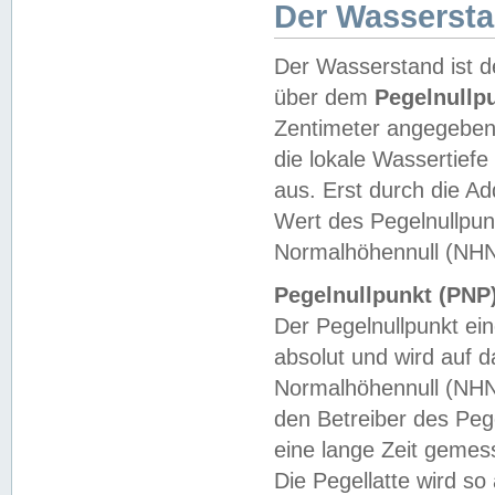
Der Wasserst
Der Wasserstand ist d
über dem
Pegelnullp
Zentimeter angegeben
die lokale Wassertie
aus. Erst durch die A
Wert des Pegelnullpun
Normalhöhennull (NHN
Pegelnullpunkt (PNP)
Der Pegelnullpunkt ei
absolut und wird auf
Normalhöhennull (NHN
den Betreiber des Pege
eine lange Zeit geme
Die Pegellatte wird s