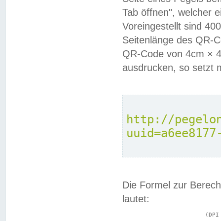
Tab öffnen", welcher 
Voreingestellt sind 4
Seitenlänge des QR-C
QR-Code von 4cm × 4c
ausdrucken, so setzt 
http://pegelo
uuid=a6ee8177
Die Formel zur Berech
lautet:
			(DPI × Druckkantenlänge in cm) ÷ 2,54 = Kantenlänge in Pixel
