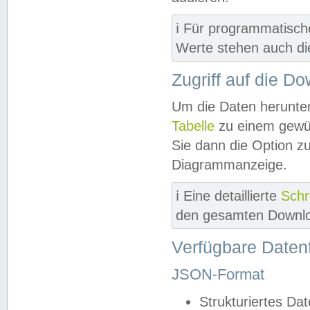
ℹ️ Für programmatisch
Werte stehen auch d
Zugriff auf die D
Um die Daten herunter
Tabelle
zu einem gewün
Sie dann die Option z
Diagrammanzeige.
ℹ️ Eine detaillierte
Schr
den gesamten Downlo
Verfügbare Daten
JSON-Format
Strukturiertes Da