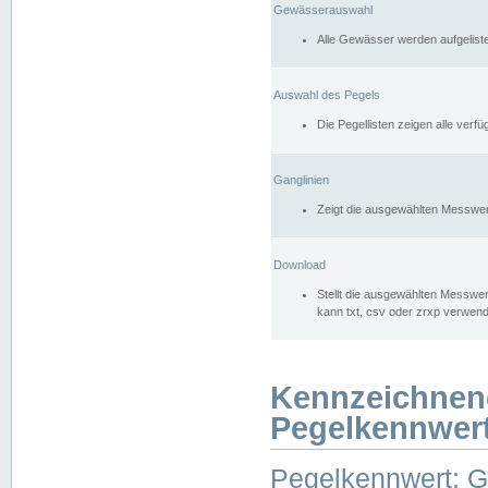
Gewässerauswahl
Alle Gewässer werden aufgelist
Auswahl des Pegels
Die Pegellisten zeigen alle ver
Ganglinien
Zeigt die ausgewählten Messwer
Download
Stellt die ausgewählten Messwer
kann txt, csv oder zrxp verwen
Kennzeichnen
Pegelkennwer
Pegelkennwert: 