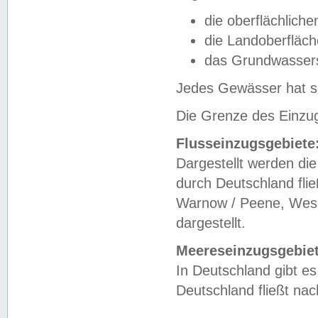
die oberflächlich
die Landoberfläc
das Grundwasser
Jedes Gewässer hat se
Die Grenze des Einzug
Flusseinzugsgebiete
Dargestellt werden die
durch Deutschland fli
Warnow / Peene, Weser
dargestellt.
Meereseinzugsgebiet
In Deutschland gibt 
Deutschland fließt n