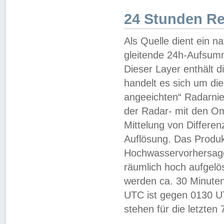
24 Stunden R
Als Quelle dient ein n
gleitende 24h-Aufsum
Dieser Layer enthält
handelt es sich um di
angeeichten“ Radarnie
der Radar- mit den O
Mittelung von Differe
Auflösung. Das Produk
Hochwasservorhersagez
räumlich hoch aufgelö
werden ca. 30 Minuten
UTC ist gegen 0130 UTC
stehen für die letzten