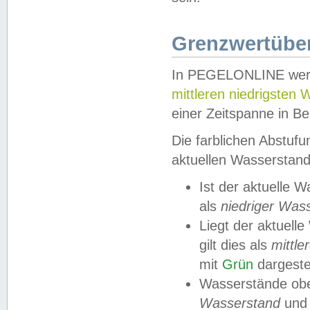
Grenzwertüber
In PEGELONLINE werde
mittleren niedrigsten
einer Zeitspanne in Be
Die farblichen Abstuf
aktuellen Wasserstand
Ist der aktuelle 
als
niedriger Was
Liegt der aktue
gilt dies als
mittle
mit
Grün
dargestel
Wasserstände obe
Wasserstand
und