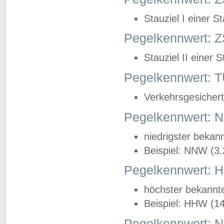
Stauziel I einer S
Pegelkennwert: Z
Stauziel II einer 
Pegelkennwert:
Verkehrsgesichert
Pegelkennwert:
niedrigster bekan
Beispiel: NNW (3
Pegelkennwert:
höchster bekannt
Beispiel: HHW (1
Pegelkennwert: 