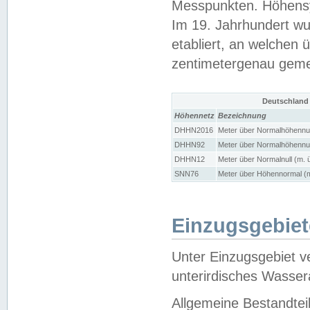
Messpunkten. Höhensy
Im 19. Jahrhundert wu
etabliert, an welchen 
zentimetergenau gem
Deutschland
Höhennetz
Bezeichnung
DHHN2016
Meter über Normalhöhennul
DHHN92
Meter über Normalhöhennul
DHHN12
Meter über Normalnull (m. 
SNN76
Meter über Höhennormal (m
Einzugsgebiet
Unter Einzugsgebiet v
unterirdisches Wasser
Allgemeine Bestandtei