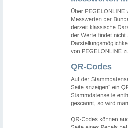
Über PEGELONLINE wer
Messwerten der Bundes
derzeit klassische Da
der Werte findet nicht 
Darstellungsmöglichkei
von PEGELONLINE zu 
QR-Codes
Auf der Stammdatensei
Seite anzeigen" ein Q
Stammdatenseite enthä
gescannt, so wird man
QR-Codes können auc
Seite eines Pegels be