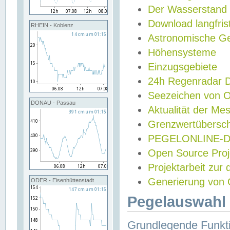
Der Wasserstand
Download langfris
RHEIN - Koblenz
Astronomische Gez
Höhensysteme
Einzugsgebiete
24h Regenradar
Seezeichen von 
DONAU - Passau
Aktualität der Me
Grenzwertübersch
PEGELONLINE-Di
Open Source Projek
Projektarbeit zur
Generierung von 
ODER - Eisenhüttenstadt
Pegelauswahl 
Grundlegende Funkti