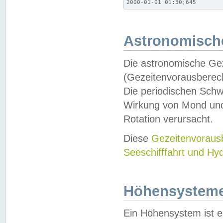
2000-01-01 01:30;645
Astronomische
Die astronomische Gez
(Gezeitenvorausberec
Die periodischen Schw
Wirkung von Mond und
Rotation verursacht.
Diese
Gezeitenvorau
Seeschifffahrt und Hy
Höhensystem
Ein Höhensystem ist e