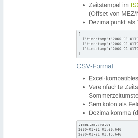
Zeitstempel im
IS
(Offset von MEZ
Dezimalpunkt als
[

  {"timestamp":"2000-01-01T0
  {"timestamp":"2000-01-01T0
  {"timestamp":"2000-01-01T0
]
CSV-Format
Excel-kompatibles
Vereinfachte Zeit
Sommerzeitumstel
Semikolon als Fel
Dezimalkomma (de
timestamp;value

2000-01-01 01:00;646

2000-01-01 01:15;646
