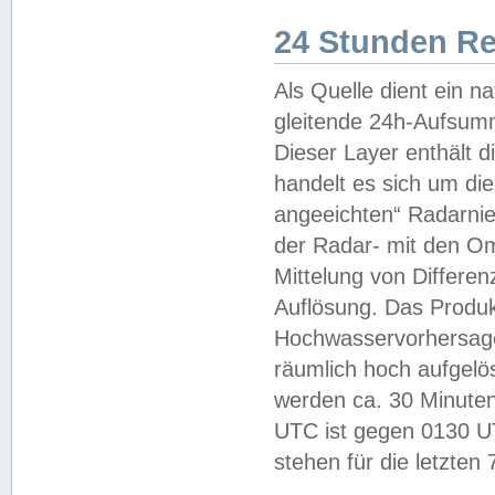
24 Stunden R
Als Quelle dient ein n
gleitende 24h-Aufsum
Dieser Layer enthält
handelt es sich um di
angeeichten“ Radarnie
der Radar- mit den O
Mittelung von Differe
Auflösung. Das Produk
Hochwasservorhersagez
räumlich hoch aufgelö
werden ca. 30 Minuten
UTC ist gegen 0130 UTC
stehen für die letzten