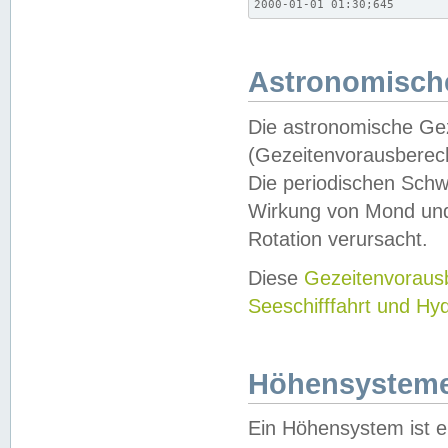
2000-01-01 01:30;645
Astronomische
Die astronomische Gez
(Gezeitenvorausberec
Die periodischen Schw
Wirkung von Mond und
Rotation verursacht.
Diese
Gezeitenvorau
Seeschifffahrt und Hy
Höhensystem
Ein Höhensystem ist e