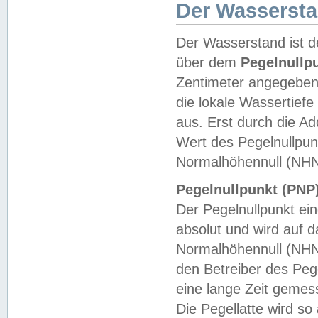
Der Wasserst
Der Wasserstand ist d
über dem
Pegelnullp
Zentimeter angegeben
die lokale Wassertie
aus. Erst durch die A
Wert des Pegelnullpun
Normalhöhennull (NHN
Pegelnullpunkt (PNP)
Der Pegelnullpunkt ei
absolut und wird auf
Normalhöhennull (NHN
den Betreiber des Pege
eine lange Zeit geme
Die Pegellatte wird s