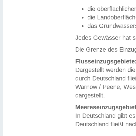
die oberflächlich
die Landoberfläc
das Grundwasser
Jedes Gewässer hat se
Die Grenze des Einzug
Flusseinzugsgebiete
Dargestellt werden die
durch Deutschland fli
Warnow / Peene, Weser
dargestellt.
Meereseinzugsgebiet
In Deutschland gibt 
Deutschland fließt n