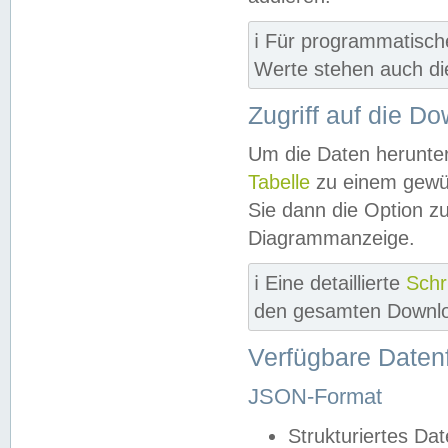
ℹ️ Für programmatisch
Werte stehen auch d
Zugriff auf die D
Um die Daten herunter
Tabelle
zu einem gewün
Sie dann die Option z
Diagrammanzeige.
ℹ️ Eine detaillierte
Schr
den gesamten Downlo
Verfügbare Daten
JSON-Format
Strukturiertes Da