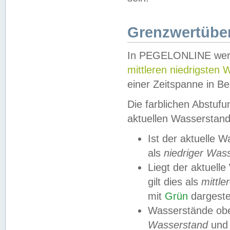
Grenzwertüber
In PEGELONLINE werde
mittleren niedrigsten
einer Zeitspanne in Be
Die farblichen Abstuf
aktuellen Wasserstand
Ist der aktuelle 
als
niedriger Was
Liegt der aktue
gilt dies als
mittle
mit
Grün
dargestel
Wasserstände obe
Wasserstand
und