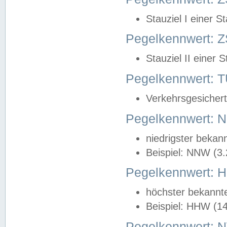
Stauziel I einer S
Pegelkennwert: Z
Stauziel II einer 
Pegelkennwert:
Verkehrsgesichert
Pegelkennwert:
niedrigster bekan
Beispiel: NNW (3
Pegelkennwert:
höchster bekannt
Beispiel: HHW (1
Pegelkennwert: 