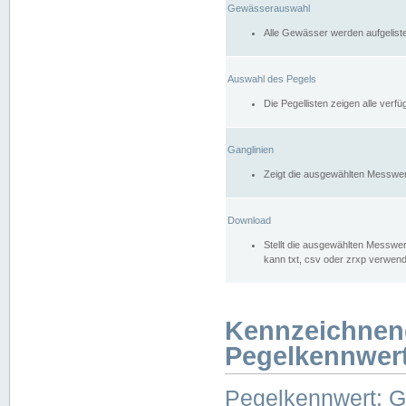
Gewässerauswahl
Alle Gewässer werden aufgelist
Auswahl des Pegels
Die Pegellisten zeigen alle ver
Ganglinien
Zeigt die ausgewählten Messwer
Download
Stellt die ausgewählten Messwer
kann txt, csv oder zrxp verwen
Kennzeichnen
Pegelkennwer
Pegelkennwert: 