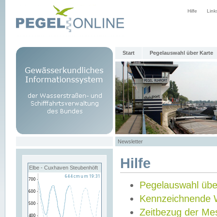
Hilfe
Link
Start
Pegelauswahl über Karte
Newsletter
Hilfe
Elbe - Cuxhaven Steubenhöft
Pegelauswahl übe
Kennzeichnende 
Zeitbezug der Me