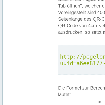
Tab öffnen", welcher 
Voreingestellt sind 4
Seitenlänge des QR-C
QR-Code von 4cm × 4c
ausdrucken, so setzt 
http://pegelo
uuid=a6ee8177
Die Formel zur Berech
lautet:
			(DPI × Druckkantenlänge in cm) ÷ 2,54 = Kantenlänge in Pixel
