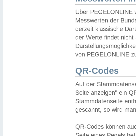
Über PEGELONLINE wer
Messwerten der Bundes
derzeit klassische Da
der Werte findet nicht 
Darstellungsmöglichkei
von PEGELONLINE zu 
QR-Codes
Auf der Stammdatensei
Seite anzeigen" ein Q
Stammdatenseite enthä
gescannt, so wird man
QR-Codes können auc
Seite eines Pegels be