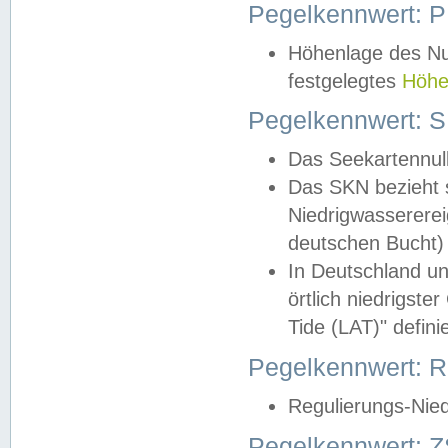
Pegelkennwert: 
Höhenlage des Nul
festgelegtes
Höhe
Pegelkennwert: 
Das Seekartennull
Das SKN bezieht s
Niedrigwassererei
deutschen Bucht) 
In Deutschland un
örtlich niedrigst
Tide (LAT)" definie
Pegelkennwert:
Regulierungs-Nie
Pegelkennwert: Z