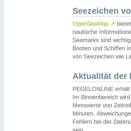
Seezeichen v
OpenSeaMap
↗
biete
nautische Information
Seamarks sind wichtig
Booten und Schiffen i
von Seezeichen wie Le
Aktualität der
PEGELONLINE erhält u
Im Binnenbereich wird 
Messwerte von Zeitreih
Minuten. Abweichungen
Fehlern bei der Daten
sein.