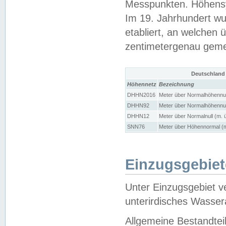
Messpunkten. Höhensy
Im 19. Jahrhundert wu
etabliert, an welchen 
zentimetergenau gem
Deutschland
Höhennetz
Bezeichnung
DHHN2016
Meter über Normalhöhennul
DHHN92
Meter über Normalhöhennul
DHHN12
Meter über Normalnull (m. 
SNN76
Meter über Höhennormal (m
Einzugsgebiet
Unter Einzugsgebiet v
unterirdisches Wasser
Allgemeine Bestandtei