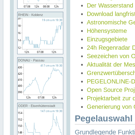
Der Wasserstand
Download langfris
RHEIN - Koblenz
Astronomische Gez
Höhensysteme
Einzugsgebiete
24h Regenradar
Seezeichen von 
DONAU - Passau
Aktualität der Me
Grenzwertübersch
PEGELONLINE-Di
Open Source Projek
Projektarbeit zur
Generierung von 
ODER - Eisenhüttenstadt
Pegelauswahl 
Grundlegende Funkti