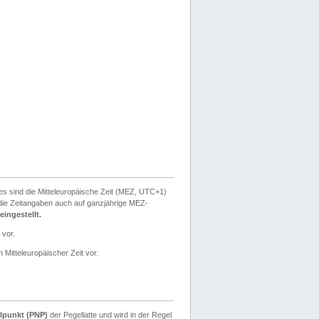
ies sind die Mitteleuropäische Zeit (MEZ, UTC+1)
ie Zeitangaben auch auf ganzjährige MEZ-
ingestellt.
 vor.
 Mitteleuropäischer Zeit vor.
lpunkt (PNP)
der Pegellatte und wird in der Regel