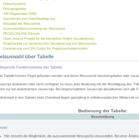
Höhensysteme
Einzugsgebiete
24h Regenradar DWD
Seezeichen von OpenSeaMap.org
Aktualität der Messwerte
Grenzwertüberschreitung der Messwerte
PEGELONLINE-Dienste
Open Source Projekt für die interaktive Online Visualisierung
Projektarbeit zur dynamischen Visualisierung von Messwerten
Generierung von QR-Codes für Pegelstammdatenseiten
elauswahl über Tabelle
legende Funktionsweise der Tabelle
die Tabelle können Pegel gefunden werden und deren Messwerte heruntergeladen oder visuali
vascript deaktiviert oder nicht verfügbar so muss jede Änderung mit der Bestätigung des "Filt
int nur bei deaktiviertem Javascript. Bei eingeschaltetem Javascript aktualisieren sich alle 
itstempel in den Dateien beim Download liegen ganzjährig in mitteleuropäischer Winterzeit vo
Bedienung der Tabelle:
Beschreibung
meter
Hier besteht die Möglichkeit, die auszuwertende Messgröße einzustellen. Bei einer Ände