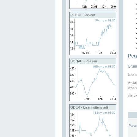
RHEIN - Koblenz
Peg
DONAU - Passau
Grund
über 
Ist Ja
ersche
Die Ze
ODER - Eisenhüttenstadt
Para