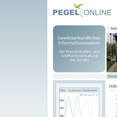
Start
Newsle
Hilf
Elbe - Cuxhaven Steubenhöft