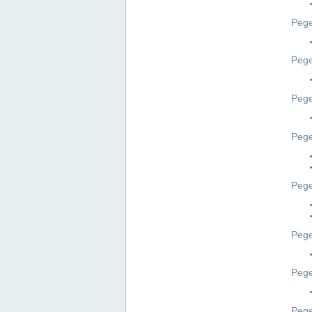
Pege
Pege
Peg
Pege
Pege
Pege
Pege
Peg