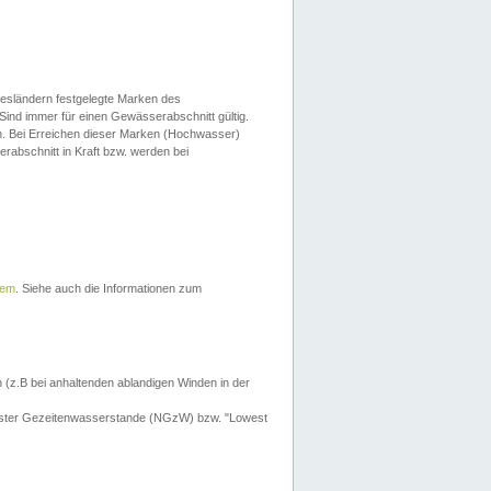
esländern festgelegte Marken des
Sind immer für einen Gewässerabschnitt gültig.
. Bei Erreichen dieser Marken (Hochwasser)
erabschnitt in Kraft bzw. werden bei
tem
. Siehe auch die Informationen zum
 (z.B bei anhaltenden ablandigen Winden in der
drigster Gezeitenwasserstande (NGzW) bzw. "Lowest