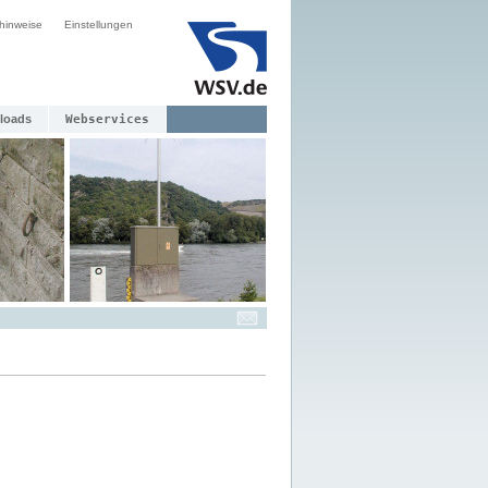
hinweise
Einstellungen
loads
Webservices