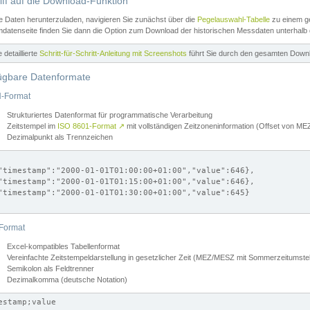
iff auf die Download-Funktion
e Daten herunterzuladen, navigieren Sie zunächst über die
Pegelauswahl-Tabelle
zu einem ge
datenseite finden Sie dann die Option zum Download der historischen Messdaten unterhalb
ne detaillierte
Schritt-für-Schritt-Anleitung mit Screenshots
führt Sie durch den gesamten Down
ügbare Datenformate
-Format
Strukturiertes Datenformat für programmatische Verarbeitung
Zeitstempel im
ISO 8601-Format
↗
mit vollständigen Zeitzoneninformation (Offset von 
Dezimalpunkt als Trennzeichen
"timestamp":"2000-01-01T01:00:00+01:00","value":646},

"timestamp":"2000-01-01T01:15:00+01:00","value":646},

"timestamp":"2000-01-01T01:30:00+01:00","value":645}

Format
Excel-kompatibles Tabellenformat
Vereinfachte Zeitstempeldarstellung in gesetzlicher Zeit (MEZ/MESZ mit Sommerzeitumstel
Semikolon als Feldtrenner
Dezimalkomma (deutsche Notation)
estamp;value
