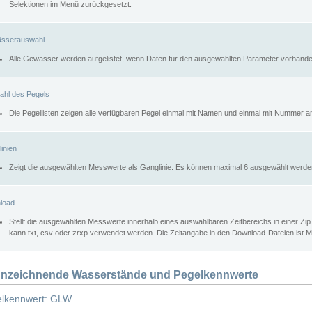
Selektionen im Menü zurückgesetzt.
sserauswahl
Alle Gewässer werden aufgelistet, wenn Daten für den ausgewählten Parameter vorhande
ahl des Pegels
Die Pegellisten zeigen alle verfügbaren Pegel einmal mit Namen und einmal mit Nummer a
inien
Zeigt die ausgewählten Messwerte als Ganglinie. Es können maximal 6 ausgewählt werde
load
Stellt die ausgewählten Messwerte innerhalb eines auswählbaren Zeitbereichs in einer Zi
kann txt, csv oder zrxp verwendet werden. Die Zeitangabe in den Download-Dateien ist 
nzeichnende Wasserstände und Pegelkennwerte
lkennwert: GLW