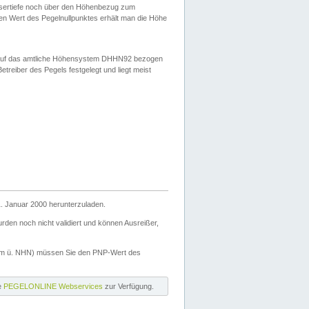
ssertiefe noch über den Höhenbezug zum
en Wert des Pegelnullpunktes erhält man die Höhe
d auf das amtliche Höhensystem DHHN92 bezogen
reiber des Pegels festgelegt und liegt meist
. Januar 2000 herunterzuladen.
den noch nicht validiert und können Ausreißer,
(m ü. NHN) müssen Sie den PNP-Wert des
ie
PEGELONLINE Webservices
zur Verfügung.