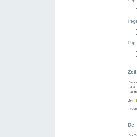
Pege
Peg
Zei
Die Ze
mit d
Darst
Beim
In de
Der
Der W