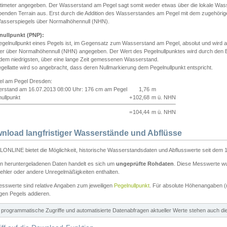
ntimeter angegeben. Der Wasserstand am Pegel sagt somit weder etwas über die lokale Wa
enden Terrain aus. Erst durch die Addition des Wasserstandes am Pegel mit dem zugehörig
asserspiegels über Normalhöhennull (NHN).
nullpunkt (PNP):
egelnullpunkt eines Pegels ist, im Gegensatz zum Wasserstand am Pegel, absolut und wir
ter über Normalhöhennull (NHN) angegeben. Der Wert des Pegelnullpunktes wird durch den Bet
 dem niedrigsten, über eine lange Zeit gemessenen Wasserstand.
gellatte wird so angebracht, dass deren Nullmarkierung dem Pegelnullpunkt entspricht.
iel am Pegel Dresden:
rstand am 16.07.2013 08:00 Uhr: 176 cm am Pegel
1,76
m
ullpunkt
+
102,68
m ü. NHN
=
104,44
m ü. NHN
nload langfristiger Wasserstände und Abflüsse
ONLINE bietet die Möglichkeit, historische Wasserstandsdaten und Abflusswerte seit dem 1
en heruntergeladenen Daten handelt es sich um
ungeprüfte Rohdaten
. Diese Messwerte wur
ehler oder andere Unregelmäßigkeiten enthalten.
esswerte sind relative Angaben zum jeweiligen
Pegelnullpunkt
. Für absolute Höhenangaben 
igen Pegels addieren.
ür programmatische Zugriffe und automatisierte Datenabfragen aktueller Werte stehen auch d