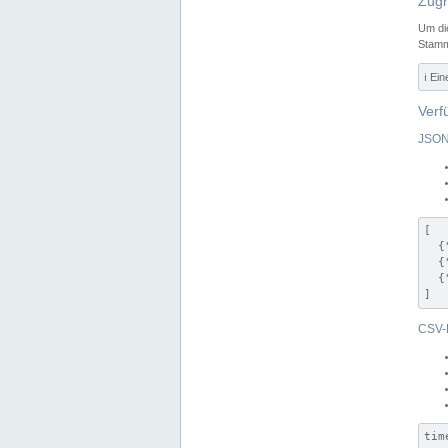
Zugr
Um di
Stamm
ℹ️ Ei
Verf
JSON
[

  {
  {
  {
]
CSV-
tim