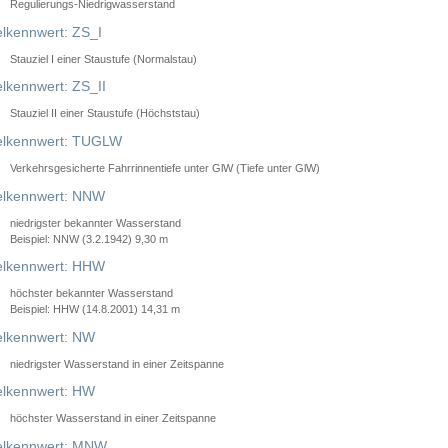
Regulierungs-Niedrigwasserstand
lkennwert: ZS_I
Stauziel I einer Staustufe (Normalstau)
lkennwert: ZS_II
Stauziel II einer Staustufe (Höchststau)
elkennwert: TUGLW
Verkehrsgesicherte Fahrrinnentiefe unter GlW (Tiefe unter GlW)
lkennwert: NNW
niedrigster bekannter Wasserstand
Beispiel: NNW (3.2.1942) 9,30 m
lkennwert: HHW
höchster bekannter Wasserstand
Beispiel: HHW (14.8.2001) 14,31 m
lkennwert: NW
niedrigster Wasserstand in einer Zeitspanne
lkennwert: HW
höchster Wasserstand in einer Zeitspanne
elkennwert: MNW