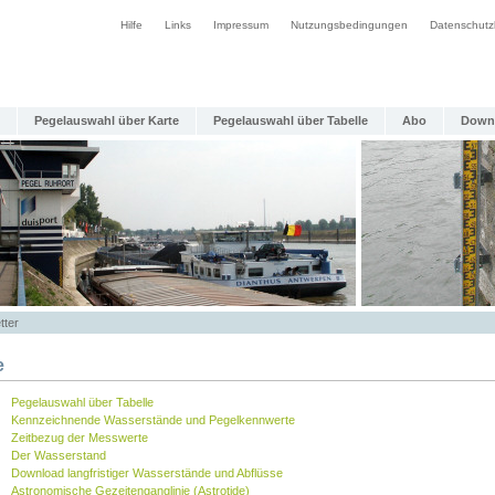
Hilfe
Links
Impressum
Nutzungsbedingungen
Datenschutz
Pegelauswahl über Karte
Pegelauswahl über Tabelle
Abo
Down
tter
e
Pegelauswahl über Tabelle
Kennzeichnende Wasserstände und Pegelkennwerte
Zeitbezug der Messwerte
Der Wasserstand
Download langfristiger Wasserstände und Abflüsse
Astronomische Gezeitenganglinie (Astrotide)