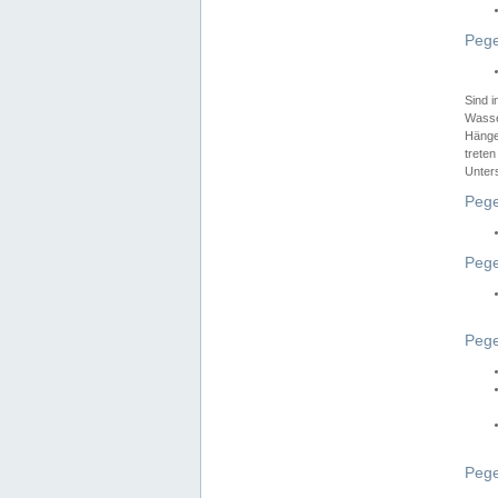
Pege
Sind 
Wasser
Hänge
treten
Unter
Pege
Pege
Pege
Pege