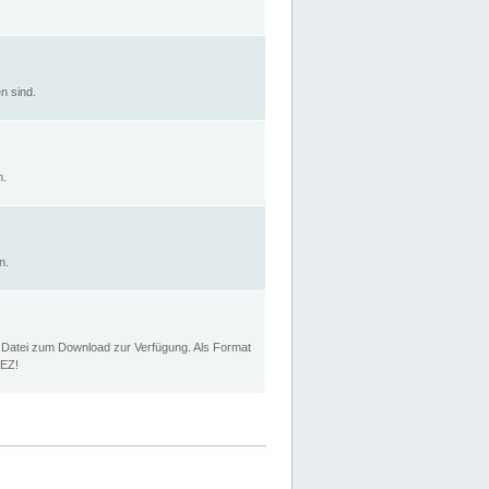
n sind.
n.
n.
p Datei zum Download zur Verfügung. Als Format
MEZ!