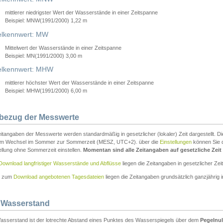
mittlerer niedrigster Wert der Wasserstände in einer Zeitspanne
Beispiel: MNW(1991/2000) 1,22 m
lkennwert: MW
Mittelwert der Wasserstände in einer Zeitspanne
Beispiel: MN(1991/2000) 3,00 m
elkennwert: MHW
mittlerer höchster Wert der Wasserstände in einer Zeitspanne
Beispiel: MHW(1991/2000) 6,00 m
tbezug der Messwerte
itangaben der Messwerte werden standardmäßig in gesetzlicher (lokaler) Zeit dargestellt. D
em Wechsel im Sommer zur Sommerzeit (MESZ, UTC+2). über die
Einstellungen
können Sie d
ellung ohne Sommerzeit einstellen.
Momentan sind alle Zeitangaben auf gesetzliche Zeit e
Download langfristiger Wasserstände und Abflüsse
liegen die Zeitangaben in gesetzlicher Zeit
n zum
Download angebotenen Tagesdateien
liegen die Zeitangaben grundsätzlich ganzjährig in
 Wasserstand
asserstand ist der lotrechte Abstand eines Punktes des Wasserspiegels über dem
Pegelnul