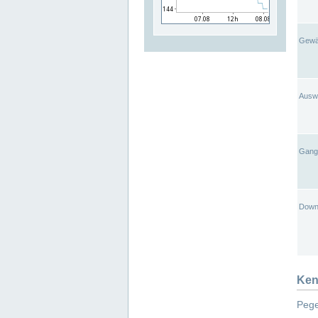
Gewä
Ausw
Gangl
Down
Ken
Pege