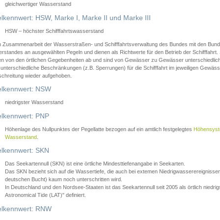
gleichwertiger Wasserstand
lkennwert: HSW, Marke I, Marke II und Marke III
HSW – höchster Schifffahrtswasserstand
in Zusammenarbeit der Wasserstraßen- und Schifffahrtsverwaltung des Bundes mit den Bund
standes an ausgewählten Pegeln und dienen als Richtwerte für den Betrieb der Schifffahrt. 
n von den örtlichen Gegebenheiten ab und sind von Gewässer zu Gewässer unterschiedlich
 unterschiedliche Beschränkungen (z.B. Sperrungen) für die Schifffahrt im jeweiligen Gewäss
schreitung wieder aufgehoben.
lkennwert: NSW
niedrigster Wasserstand
lkennwert: PNP
Höhenlage des Nullpunktes der Pegellatte bezogen auf ein amtlich festgelegtes
Höhensys
Wasserstand
.
lkennwert: SKN
Das Seekartennull (SKN) ist eine örtliche Mindesttiefenangabe in Seekarten.
Das SKN bezieht sich auf die Wassertiefe, die auch bei extemen Niedrigwasserereignissen
deutschen Bucht) kaum noch unterschritten wird.
In Deutschland und den Nordsee-Staaten ist das Seekartennull seit 2005 als örtlich nie
Astronomical Tide (LAT)" definiert.
lkennwert: RNW