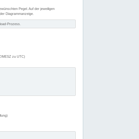
wünschten Pegel. Auf der jeweiligen
 der Diagrammanzeige.
load-Prozess.
MEZ/MESZ zu UTC)
lung)