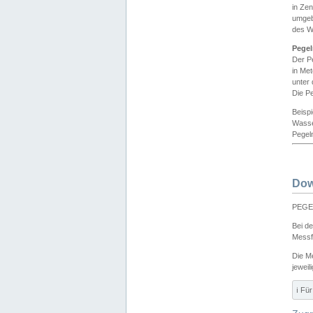
in Ze
umgeb
des W
Pegel
Der P
in Me
unter
Die Pe
Beisp
Wasse
Pegeln
Dow
PEGEL
Bei d
Messf
Die M
jeweil
ℹ️ F