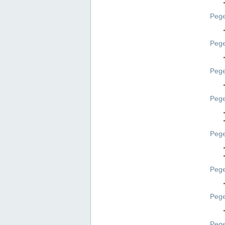
Pege
Pege
Peg
Pege
Pege
Pege
Pege
Peg