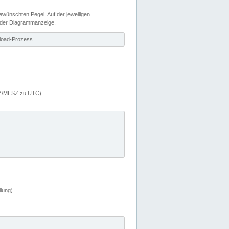
wünschten Pegel. Auf der jeweiligen
 der Diagrammanzeige.
load-Prozess.
MEZ/MESZ zu UTC)
lung)