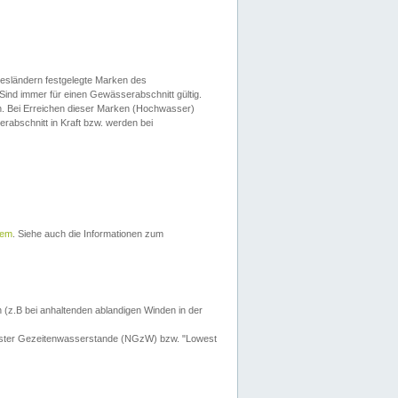
esländern festgelegte Marken des
Sind immer für einen Gewässerabschnitt gültig.
. Bei Erreichen dieser Marken (Hochwasser)
erabschnitt in Kraft bzw. werden bei
tem
. Siehe auch die Informationen zum
 (z.B bei anhaltenden ablandigen Winden in der
drigster Gezeitenwasserstande (NGzW) bzw. "Lowest