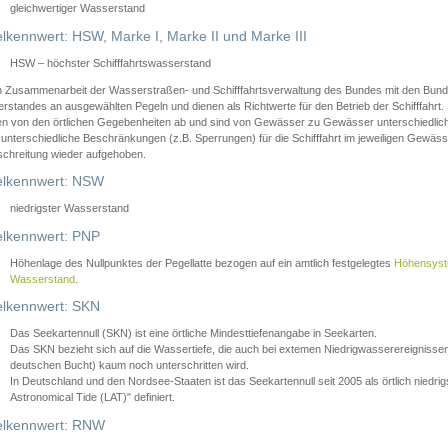
gleichwertiger Wasserstand
lkennwert: HSW, Marke I, Marke II und Marke III
HSW – höchster Schifffahrtswasserstand
in Zusammenarbeit der Wasserstraßen- und Schifffahrtsverwaltung des Bundes mit den Bund
standes an ausgewählten Pegeln und dienen als Richtwerte für den Betrieb der Schifffahrt. 
n von den örtlichen Gegebenheiten ab und sind von Gewässer zu Gewässer unterschiedlich
 unterschiedliche Beschränkungen (z.B. Sperrungen) für die Schifffahrt im jeweiligen Gewäss
schreitung wieder aufgehoben.
lkennwert: NSW
niedrigster Wasserstand
lkennwert: PNP
Höhenlage des Nullpunktes der Pegellatte bezogen auf ein amtlich festgelegtes
Höhensys
Wasserstand
.
lkennwert: SKN
Das Seekartennull (SKN) ist eine örtliche Mindesttiefenangabe in Seekarten.
Das SKN bezieht sich auf die Wassertiefe, die auch bei extemen Niedrigwasserereignissen
deutschen Bucht) kaum noch unterschritten wird.
In Deutschland und den Nordsee-Staaten ist das Seekartennull seit 2005 als örtlich nie
Astronomical Tide (LAT)" definiert.
lkennwert: RNW