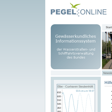
Start
Newsle
Hilf
Elbe - Cuxhaven Steubenhöft