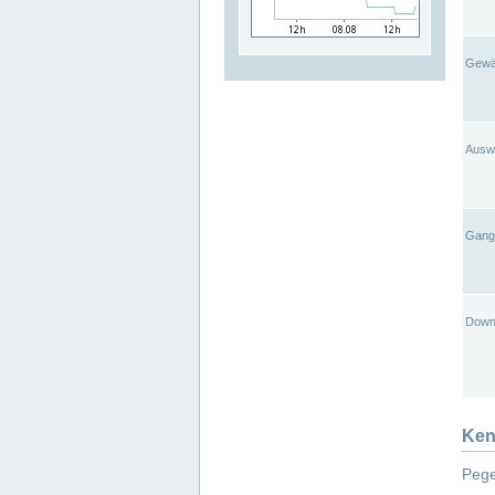
Gewä
Ausw
Gangl
Down
Ken
Pege