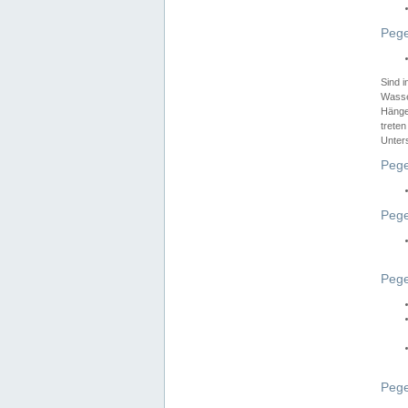
Pege
Sind 
Wasser
Hänge
treten
Unter
Pege
Pege
Pege
Pege