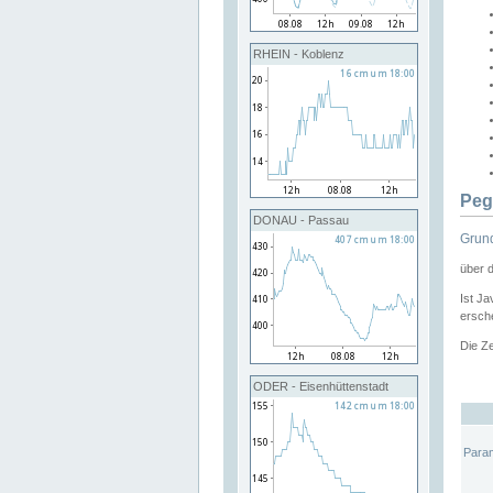
RHEIN - Koblenz
Peg
DONAU - Passau
Grund
über 
Ist Ja
ersche
Die Ze
ODER - Eisenhüttenstadt
Para