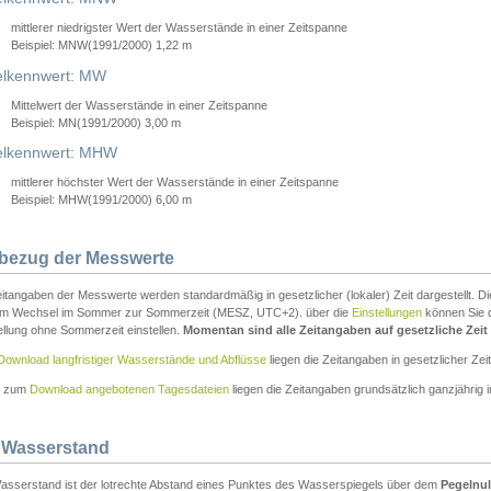
mittlerer niedrigster Wert der Wasserstände in einer Zeitspanne
Beispiel: MNW(1991/2000) 1,22 m
lkennwert: MW
Mittelwert der Wasserstände in einer Zeitspanne
Beispiel: MN(1991/2000) 3,00 m
elkennwert: MHW
mittlerer höchster Wert der Wasserstände in einer Zeitspanne
Beispiel: MHW(1991/2000) 6,00 m
tbezug der Messwerte
itangaben der Messwerte werden standardmäßig in gesetzlicher (lokaler) Zeit dargestellt. D
em Wechsel im Sommer zur Sommerzeit (MESZ, UTC+2). über die
Einstellungen
können Sie d
ellung ohne Sommerzeit einstellen.
Momentan sind alle Zeitangaben auf gesetzliche Zeit e
Download langfristiger Wasserstände und Abflüsse
liegen die Zeitangaben in gesetzlicher Zeit
n zum
Download angebotenen Tagesdateien
liegen die Zeitangaben grundsätzlich ganzjährig in
 Wasserstand
asserstand ist der lotrechte Abstand eines Punktes des Wasserspiegels über dem
Pegelnul