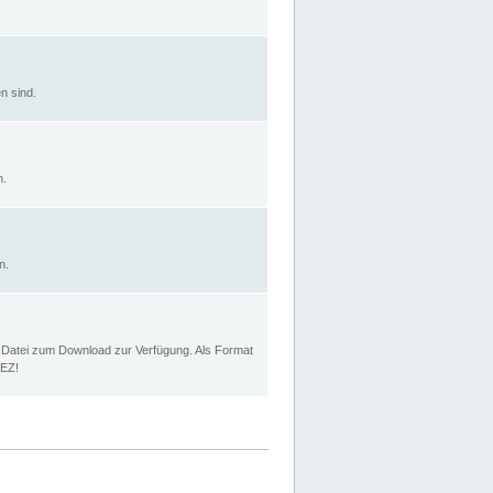
n sind.
n.
n.
p Datei zum Download zur Verfügung. Als Format
MEZ!