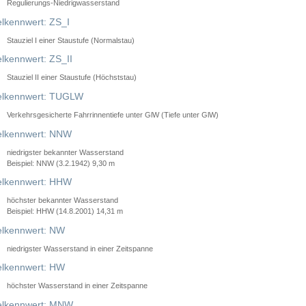
Regulierungs-Niedrigwasserstand
lkennwert: ZS_I
Stauziel I einer Staustufe (Normalstau)
lkennwert: ZS_II
Stauziel II einer Staustufe (Höchststau)
elkennwert: TUGLW
Verkehrsgesicherte Fahrrinnentiefe unter GlW (Tiefe unter GlW)
lkennwert: NNW
niedrigster bekannter Wasserstand
Beispiel: NNW (3.2.1942) 9,30 m
lkennwert: HHW
höchster bekannter Wasserstand
Beispiel: HHW (14.8.2001) 14,31 m
lkennwert: NW
niedrigster Wasserstand in einer Zeitspanne
lkennwert: HW
höchster Wasserstand in einer Zeitspanne
elkennwert: MNW