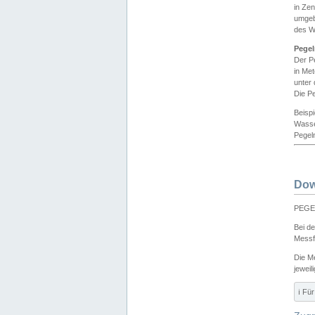
in Ze
umgeb
des W
Pegel
Der P
in Me
unter
Die Pe
Beisp
Wasse
Pegeln
Dow
PEGEL
Bei d
Messf
Die M
jeweil
ℹ️ F