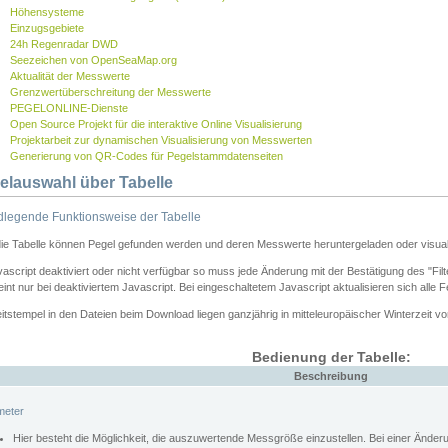
Höhensysteme
Einzugsgebiete
24h Regenradar DWD
Seezeichen von OpenSeaMap.org
Aktualität der Messwerte
Grenzwertüberschreitung der Messwerte
PEGELONLINE-Dienste
Open Source Projekt für die interaktive Online Visualisierung
Projektarbeit zur dynamischen Visualisierung von Messwerten
Generierung von QR-Codes für Pegelstammdatenseiten
elauswahl über Tabelle
legende Funktionsweise der Tabelle
die Tabelle können Pegel gefunden werden und deren Messwerte heruntergeladen oder visuali
vascript deaktiviert oder nicht verfügbar so muss jede Änderung mit der Bestätigung des "Filt
int nur bei deaktiviertem Javascript. Bei eingeschaltetem Javascript aktualisieren sich alle 
itstempel in den Dateien beim Download liegen ganzjährig in mitteleuropäischer Winterzeit vo
Bedienung der Tabelle:
Beschreibung
meter
Hier besteht die Möglichkeit, die auszuwertende Messgröße einzustellen. Bei einer Ände