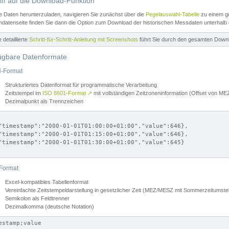
iff auf die Download-Funktion
e Daten herunterzuladen, navigieren Sie zunächst über die
Pegelauswahl-Tabelle
zu einem ge
datenseite finden Sie dann die Option zum Download der historischen Messdaten unterhalb
ne detaillierte
Schritt-für-Schritt-Anleitung mit Screenshots
führt Sie durch den gesamten Down
ügbare Datenformate
-Format
Strukturiertes Datenformat für programmatische Verarbeitung
Zeitstempel im
ISO 8601-Format
↗
mit vollständigen Zeitzoneninformation (Offset von 
Dezimalpunkt als Trennzeichen
"timestamp":"2000-01-01T01:00:00+01:00","value":646},

"timestamp":"2000-01-01T01:15:00+01:00","value":646},

"timestamp":"2000-01-01T01:30:00+01:00","value":645}

Format
Excel-kompatibles Tabellenformat
Vereinfachte Zeitstempeldarstellung in gesetzlicher Zeit (MEZ/MESZ mit Sommerzeitumstel
Semikolon als Feldtrenner
Dezimalkomma (deutsche Notation)
estamp;value
