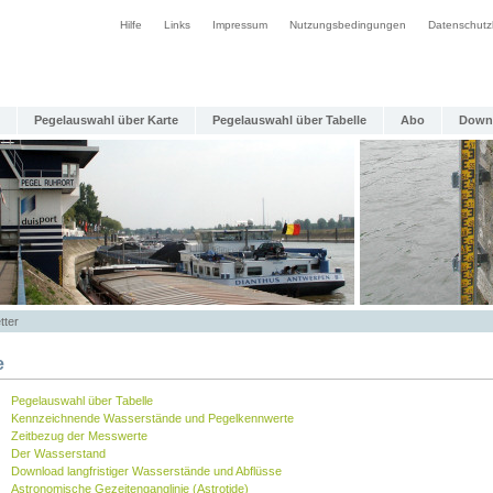
Hilfe
Links
Impressum
Nutzungsbedingungen
Datenschutz
Pegelauswahl über Karte
Pegelauswahl über Tabelle
Abo
Down
tter
e
Pegelauswahl über Tabelle
Kennzeichnende Wasserstände und Pegelkennwerte
Zeitbezug der Messwerte
Der Wasserstand
Download langfristiger Wasserstände und Abflüsse
Astronomische Gezeitenganglinie (Astrotide)