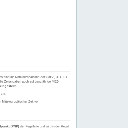
ies sind die Mitteleuropäische Zeit (MEZ, UTC+1)
ie Zeitangaben auch auf ganzjährige MEZ-
ingestellt.
 vor.
 Mitteleuropäischer Zeit vor.
lpunkt (PNP)
der Pegellatte und wird in der Regel