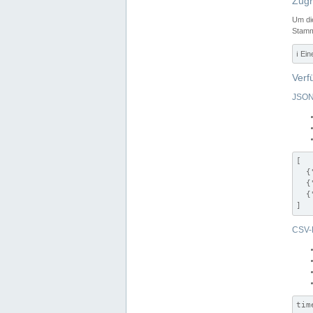
Zugr
Um di
Stamm
ℹ️ Ei
Verf
JSON
[

  {
  {
  {
]
CSV-
tim