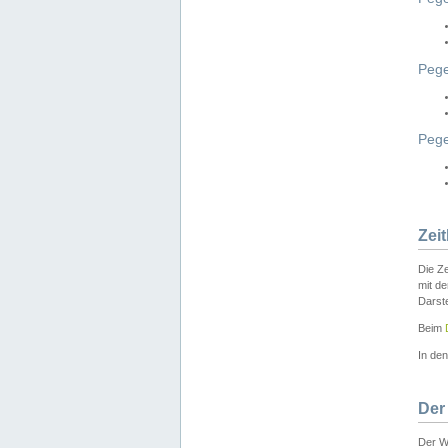
Pege
Peg
Zei
Die Ze
mit d
Darst
Beim
In de
Der
Der W