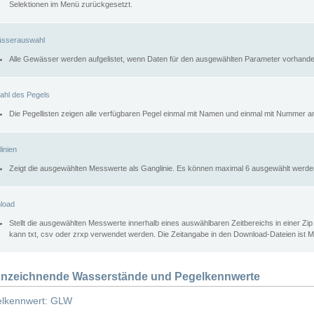
Selektionen im Menü zurückgesetzt.
sserauswahl
Alle Gewässer werden aufgelistet, wenn Daten für den ausgewählten Parameter vorhande
ahl des Pegels
Die Pegellisten zeigen alle verfügbaren Pegel einmal mit Namen und einmal mit Nummer a
inien
Zeigt die ausgewählten Messwerte als Ganglinie. Es können maximal 6 ausgewählt werde
load
Stellt die ausgewählten Messwerte innerhalb eines auswählbaren Zeitbereichs in einer Zi
kann txt, csv oder zrxp verwendet werden. Die Zeitangabe in den Download-Dateien ist 
nzeichnende Wasserstände und Pegelkennwerte
lkennwert: GLW