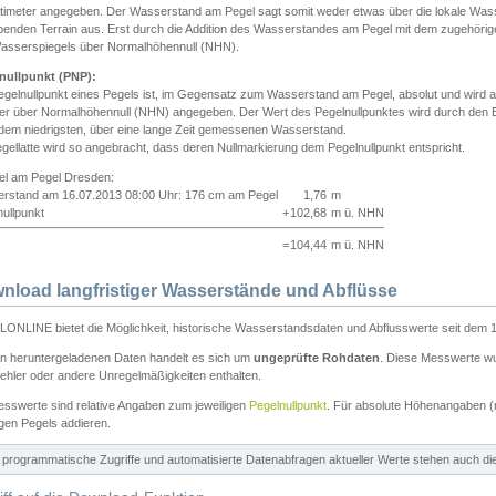
ntimeter angegeben. Der Wasserstand am Pegel sagt somit weder etwas über die lokale Wa
enden Terrain aus. Erst durch die Addition des Wasserstandes am Pegel mit dem zugehörig
asserspiegels über Normalhöhennull (NHN).
nullpunkt (PNP):
egelnullpunkt eines Pegels ist, im Gegensatz zum Wasserstand am Pegel, absolut und wir
ter über Normalhöhennull (NHN) angegeben. Der Wert des Pegelnullpunktes wird durch den Bet
 dem niedrigsten, über eine lange Zeit gemessenen Wasserstand.
gellatte wird so angebracht, dass deren Nullmarkierung dem Pegelnullpunkt entspricht.
iel am Pegel Dresden:
rstand am 16.07.2013 08:00 Uhr: 176 cm am Pegel
1,76
m
ullpunkt
+
102,68
m ü. NHN
=
104,44
m ü. NHN
nload langfristiger Wasserstände und Abflüsse
ONLINE bietet die Möglichkeit, historische Wasserstandsdaten und Abflusswerte seit dem 1
en heruntergeladenen Daten handelt es sich um
ungeprüfte Rohdaten
. Diese Messwerte wur
ehler oder andere Unregelmäßigkeiten enthalten.
esswerte sind relative Angaben zum jeweiligen
Pegelnullpunkt
. Für absolute Höhenangaben 
igen Pegels addieren.
ür programmatische Zugriffe und automatisierte Datenabfragen aktueller Werte stehen auch d