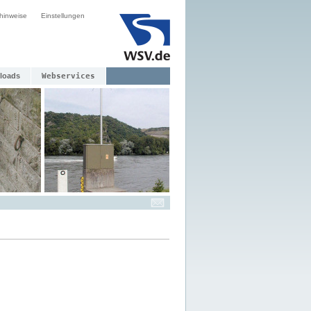
hinweise
Einstellungen
loads
Webservices