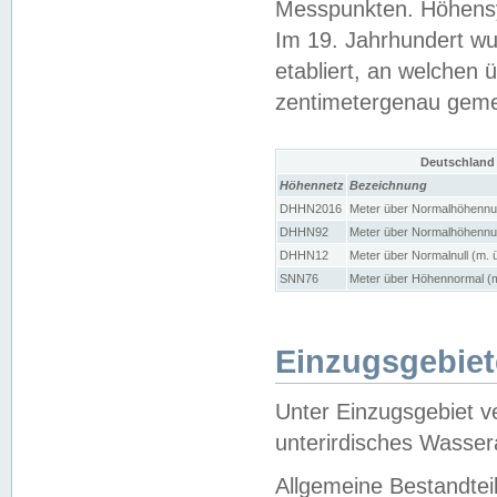
Messpunkten. Höhensy
Im 19. Jahrhundert wu
etabliert, an welchen 
zentimetergenau gem
Deutschland
Höhennetz
Bezeichnung
DHHN2016
Meter über Normalhöhennul
DHHN92
Meter über Normalhöhennul
DHHN12
Meter über Normalnull (m. 
SNN76
Meter über Höhennormal (m
Einzugsgebiet
Unter Einzugsgebiet v
unterirdisches Wasser
Allgemeine Bestandtei