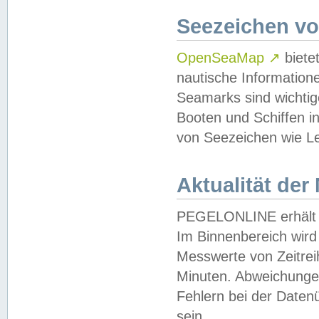
Seezeichen v
OpenSeaMap
↗
biete
nautische Information
Seamarks sind wichtig
Booten und Schiffen i
von Seezeichen wie Le
Aktualität der
PEGELONLINE erhält u
Im Binnenbereich wird 
Messwerte von Zeitreih
Minuten. Abweichungen
Fehlern bei der Daten
sein.