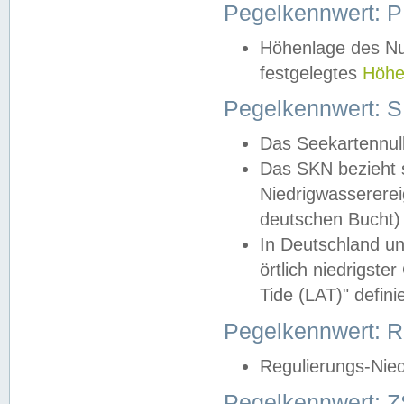
Pegelkennwert: 
Höhenlage des Nul
festgelegtes
Höhe
Pegelkennwert: 
Das Seekartennull
Das SKN bezieht s
Niedrigwassererei
deutschen Bucht) 
In Deutschland un
örtlich niedrigst
Tide (LAT)" definie
Pegelkennwert:
Regulierungs-Nie
Pegelkennwert: Z