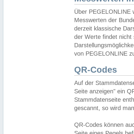
Über PEGELONLINE wer
Messwerten der Bundes
derzeit klassische Da
der Werte findet nicht 
Darstellungsmöglichkei
von PEGELONLINE zu 
QR-Codes
Auf der Stammdatensei
Seite anzeigen" ein Q
Stammdatenseite enthä
gescannt, so wird man
QR-Codes können auc
Seite eines Pegels be