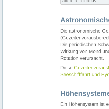
2000-01-01 01:30;645
Astronomische
Die astronomische Gez
(Gezeitenvorausberec
Die periodischen Schw
Wirkung von Mond und
Rotation verursacht.
Diese
Gezeitenvorau
Seeschifffahrt und Hy
Höhensystem
Ein Höhensystem ist e