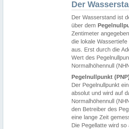
Der Wasserst
Der Wasserstand ist d
über dem
Pegelnullp
Zentimeter angegeben
die lokale Wassertie
aus. Erst durch die A
Wert des Pegelnullpun
Normalhöhennull (NHN
Pegelnullpunkt (PNP)
Der Pegelnullpunkt ei
absolut und wird auf
Normalhöhennull (NHN
den Betreiber des Pege
eine lange Zeit geme
Die Pegellatte wird s