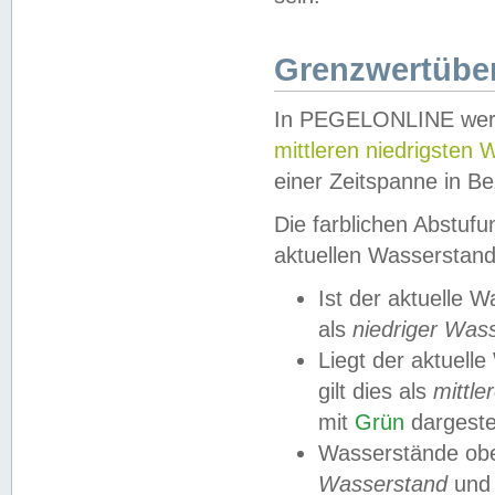
Grenzwertüber
In PEGELONLINE werde
mittleren niedrigsten
einer Zeitspanne in Be
Die farblichen Abstuf
aktuellen Wasserstand
Ist der aktuelle 
als
niedriger Was
Liegt der aktue
gilt dies als
mittle
mit
Grün
dargestel
Wasserstände obe
Wasserstand
und