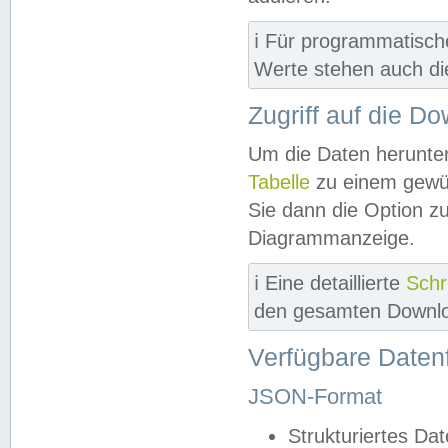
ℹ️ Für programmatisch
Werte stehen auch d
Zugriff auf die D
Um die Daten herunter
Tabelle
zu einem gewün
Sie dann die Option z
Diagrammanzeige.
ℹ️ Eine detaillierte
Schr
den gesamten Downlo
Verfügbare Daten
JSON-Format
Strukturiertes Da