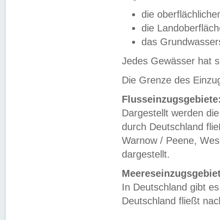
die oberflächlich
die Landoberfläc
das Grundwasser
Jedes Gewässer hat se
Die Grenze des Einzug
Flusseinzugsgebiete
Dargestellt werden die
durch Deutschland fli
Warnow / Peene, Weser
dargestellt.
Meereseinzugsgebiet
In Deutschland gibt 
Deutschland fließt n