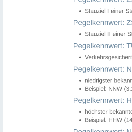
Stauziel I einer S
Pegelkennwert: Z
Stauziel II einer 
Pegelkennwert:
Verkehrsgesichert
Pegelkennwert:
niedrigster bekan
Beispiel: NNW (3
Pegelkennwert:
höchster bekannt
Beispiel: HHW (1
Pegelkennwert: 