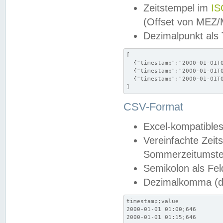
Zeitstempel im
IS
(Offset von MEZ
Dezimalpunkt als
[

  {"timestamp":"2000-01-01T0
  {"timestamp":"2000-01-01T0
  {"timestamp":"2000-01-01T0
]
CSV-Format
Excel-kompatibles
Vereinfachte Zeit
Sommerzeitumstel
Semikolon als Fel
Dezimalkomma (de
timestamp;value

2000-01-01 01:00;646

2000-01-01 01:15;646
