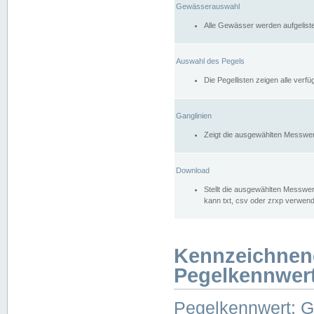
Gewässerauswahl
Alle Gewässer werden aufgelist
Auswahl des Pegels
Die Pegellisten zeigen alle ver
Ganglinien
Zeigt die ausgewählten Messwer
Download
Stellt die ausgewählten Messwer
kann txt, csv oder zrxp verwen
Kennzeichnen
Pegelkennwer
Pegelkennwert: 