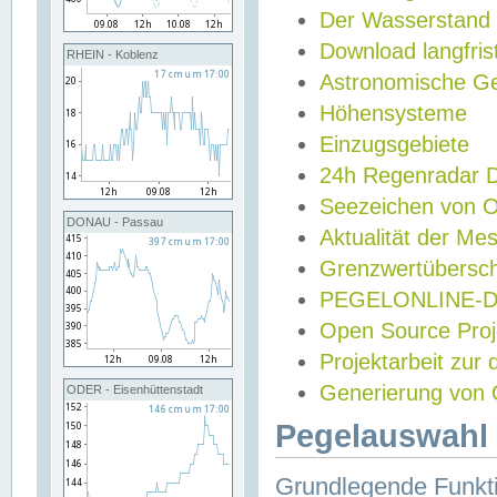
Der Wasserstand
Download langfris
RHEIN - Koblenz
Astronomische Gez
Höhensysteme
Einzugsgebiete
24h Regenradar
Seezeichen von 
DONAU - Passau
Aktualität der Me
Grenzwertübersch
PEGELONLINE-Di
Open Source Projek
Projektarbeit zur
Generierung von 
ODER - Eisenhüttenstadt
Pegelauswahl 
Grundlegende Funkti