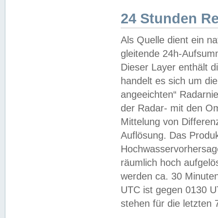
24 Stunden R
Als Quelle dient ein n
gleitende 24h-Aufsum
Dieser Layer enthält
handelt es sich um di
angeeichten“ Radarnie
der Radar- mit den O
Mittelung von Differe
Auflösung. Das Produk
Hochwasservorhersagez
räumlich hoch aufgelö
werden ca. 30 Minuten
UTC ist gegen 0130 UTC
stehen für die letzten