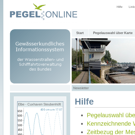
Hilfe
Link
Start
Pegelauswahl über Karte
Newsletter
Hilfe
Elbe - Cuxhaven Steubenhöft
Pegelauswahl übe
Kennzeichnende 
Zeitbezug der Me