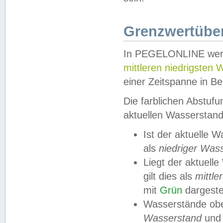
Grenzwertüber
In PEGELONLINE werde
mittleren niedrigsten
einer Zeitspanne in Be
Die farblichen Abstuf
aktuellen Wasserstand
Ist der aktuelle 
als
niedriger Was
Liegt der aktue
gilt dies als
mittle
mit
Grün
dargestel
Wasserstände obe
Wasserstand
und