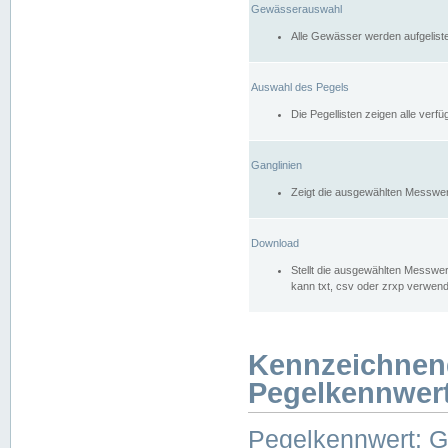
Gewässerauswahl
Alle Gewässer werden aufgelist
Auswahl des Pegels
Die Pegellisten zeigen alle ver
Ganglinien
Zeigt die ausgewählten Messwer
Download
Stellt die ausgewählten Messwer
kann txt, csv oder zrxp verwen
Kennzeichnen
Pegelkennwer
Pegelkennwert: 