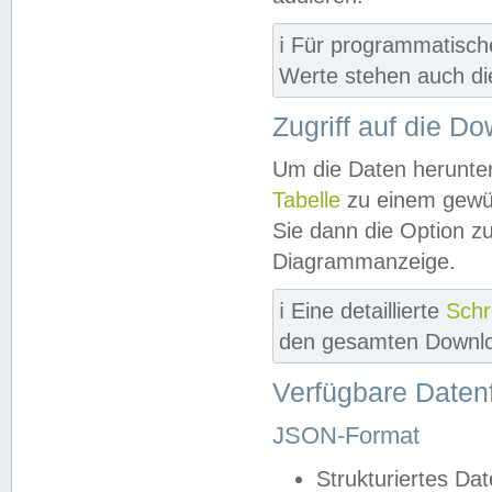
ℹ️ Für programmatisch
Werte stehen auch d
Zugriff auf die D
Um die Daten herunter
Tabelle
zu einem gewün
Sie dann die Option z
Diagrammanzeige.
ℹ️ Eine detaillierte
Schr
den gesamten Downlo
Verfügbare Daten
JSON-Format
Strukturiertes Da