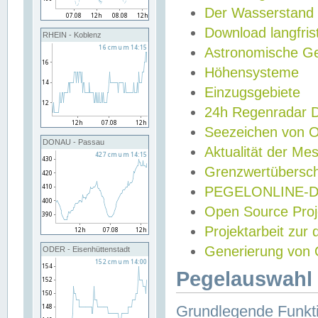
Der Wasserstand
Download langfris
RHEIN - Koblenz
Astronomische Gez
Höhensysteme
Einzugsgebiete
24h Regenradar
Seezeichen von 
DONAU - Passau
Aktualität der Me
Grenzwertübersch
PEGELONLINE-Di
Open Source Projek
Projektarbeit zur
Generierung von 
ODER - Eisenhüttenstadt
Pegelauswahl 
Grundlegende Funkti