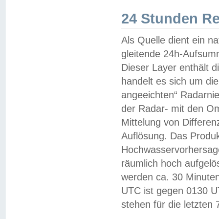
24 Stunden R
Als Quelle dient ein n
gleitende 24h-Aufsum
Dieser Layer enthält
handelt es sich um di
angeeichten“ Radarnie
der Radar- mit den O
Mittelung von Differe
Auflösung. Das Produk
Hochwasservorhersagez
räumlich hoch aufgelö
werden ca. 30 Minuten
UTC ist gegen 0130 UTC
stehen für die letzten