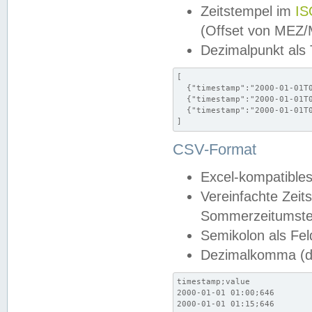
Zeitstempel im
IS
(Offset von MEZ
Dezimalpunkt als
[

  {"timestamp":"2000-01-01T0
  {"timestamp":"2000-01-01T0
  {"timestamp":"2000-01-01T0
]
CSV-Format
Excel-kompatibles
Vereinfachte Zeit
Sommerzeitumstel
Semikolon als Fel
Dezimalkomma (de
timestamp;value

2000-01-01 01:00;646

2000-01-01 01:15;646
