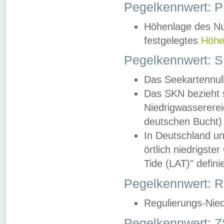
Pegelkennwert: 
Höhenlage des Nul
festgelegtes
Höhe
Pegelkennwert: 
Das Seekartennull
Das SKN bezieht s
Niedrigwassererei
deutschen Bucht) 
In Deutschland un
örtlich niedrigst
Tide (LAT)" definie
Pegelkennwert:
Regulierungs-Nie
Pegelkennwert: Z