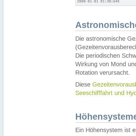
2000-01-01 01:30;645
Astronomische
Die astronomische Gez
(Gezeitenvorausberec
Die periodischen Schw
Wirkung von Mond und
Rotation verursacht.
Diese
Gezeitenvorau
Seeschifffahrt und Hy
Höhensystem
Ein Höhensystem ist e