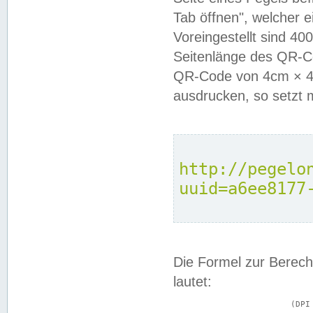
Tab öffnen", welcher 
Voreingestellt sind 4
Seitenlänge des QR-C
QR-Code von 4cm × 4c
ausdrucken, so setzt 
http://pegelo
uuid=a6ee8177
Die Formel zur Berech
lautet:
			(DPI × Druckkantenlänge in cm) ÷ 2,54 = Kantenlänge in Pixel
