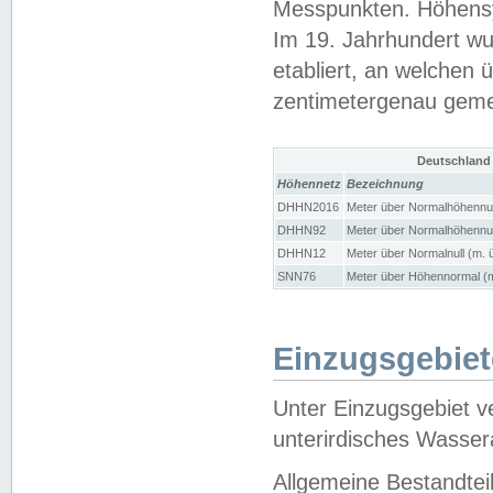
Messpunkten. Höhensy
Im 19. Jahrhundert wu
etabliert, an welchen 
zentimetergenau gem
Deutschland
Höhennetz
Bezeichnung
DHHN2016
Meter über Normalhöhennul
DHHN92
Meter über Normalhöhennul
DHHN12
Meter über Normalnull (m. 
SNN76
Meter über Höhennormal (m
Einzugsgebiet
Unter Einzugsgebiet v
unterirdisches Wasser
Allgemeine Bestandtei