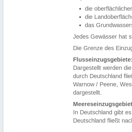
die oberflächlich
die Landoberfläc
das Grundwasser
Jedes Gewässer hat se
Die Grenze des Einzug
Flusseinzugsgebiete
Dargestellt werden die
durch Deutschland fli
Warnow / Peene, Weser
dargestellt.
Meereseinzugsgebiet
In Deutschland gibt 
Deutschland fließt n