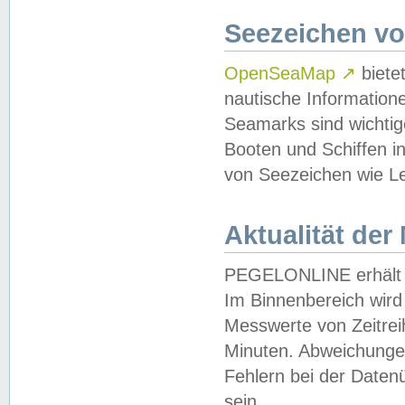
Seezeichen v
OpenSeaMap
↗
biete
nautische Information
Seamarks sind wichtig
Booten und Schiffen i
von Seezeichen wie Le
Aktualität der
PEGELONLINE erhält u
Im Binnenbereich wird 
Messwerte von Zeitreih
Minuten. Abweichungen
Fehlern bei der Daten
sein.