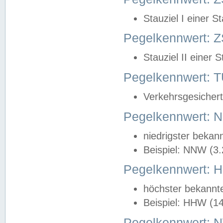
Stauziel I einer S
Pegelkennwert: Z
Stauziel II einer 
Pegelkennwert:
Verkehrsgesichert
Pegelkennwert:
niedrigster bekan
Beispiel: NNW (3
Pegelkennwert:
höchster bekannt
Beispiel: HHW (1
Pegelkennwert: 