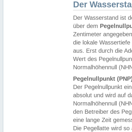
Der Wasserst
Der Wasserstand ist d
über dem
Pegelnullp
Zentimeter angegeben
die lokale Wassertie
aus. Erst durch die A
Wert des Pegelnullpun
Normalhöhennull (NHN
Pegelnullpunkt (PNP)
Der Pegelnullpunkt ei
absolut und wird auf
Normalhöhennull (NHN
den Betreiber des Pege
eine lange Zeit geme
Die Pegellatte wird s