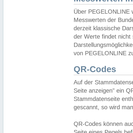
Über PEGELONLINE wer
Messwerten der Bundes
derzeit klassische Da
der Werte findet nicht 
Darstellungsmöglichkei
von PEGELONLINE zu 
QR-Codes
Auf der Stammdatensei
Seite anzeigen" ein Q
Stammdatenseite enthä
gescannt, so wird man
QR-Codes können auc
Seite eines Pegels be