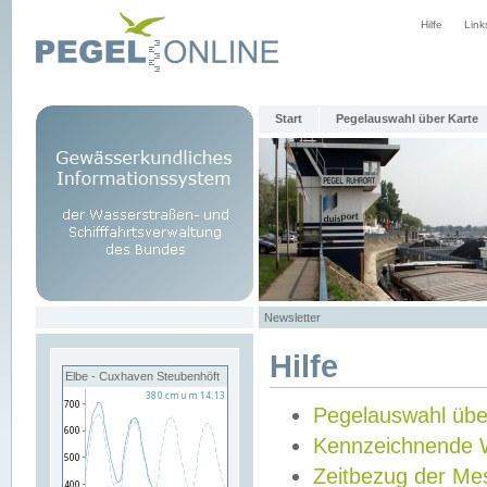
Hilfe
Link
Start
Pegelauswahl über Karte
Newsletter
Hilfe
Elbe - Cuxhaven Steubenhöft
Pegelauswahl übe
Kennzeichnende 
Zeitbezug der Me