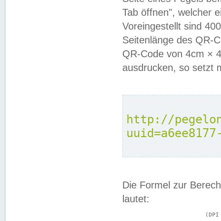
Tab öffnen", welcher 
Voreingestellt sind 4
Seitenlänge des QR-C
QR-Code von 4cm × 4c
ausdrucken, so setzt 
http://pegelo
uuid=a6ee8177
Die Formel zur Berech
lautet:
			(DPI × Druckkantenlänge in cm) ÷ 2,54 = Kantenlänge in Pixel
