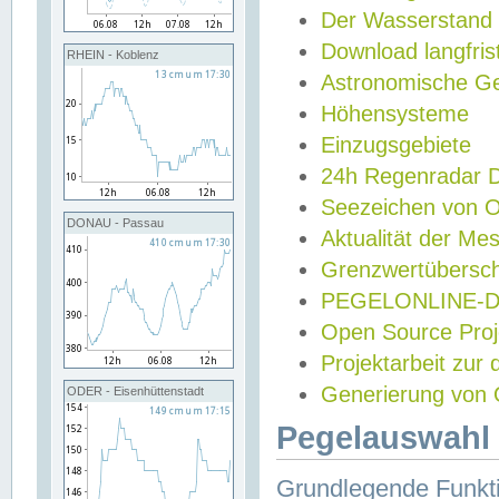
Der Wasserstand
Download langfris
RHEIN - Koblenz
Astronomische Gez
Höhensysteme
Einzugsgebiete
24h Regenradar
Seezeichen von 
DONAU - Passau
Aktualität der Me
Grenzwertübersch
PEGELONLINE-Di
Open Source Projek
Projektarbeit zur
Generierung von 
ODER - Eisenhüttenstadt
Pegelauswahl 
Grundlegende Funkti