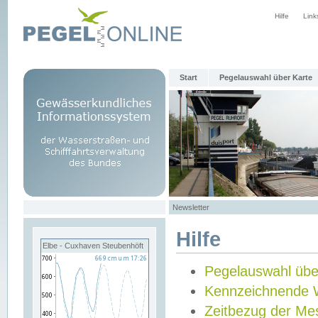
Hilfe
Link
Start
Pegelauswahl über Karte
Newsletter
Hilfe
Elbe - Cuxhaven Steubenhöft
Pegelauswahl übe
Kennzeichnende 
Zeitbezug der Me