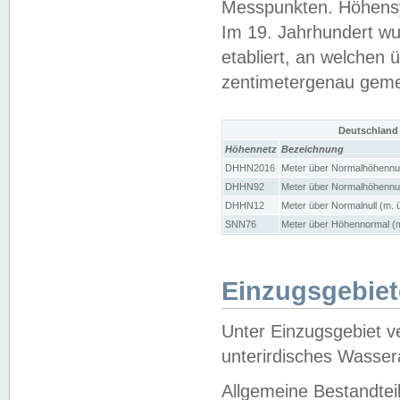
Messpunkten. Höhensy
Im 19. Jahrhundert wu
etabliert, an welchen 
zentimetergenau gem
Deutschland
Höhennetz
Bezeichnung
DHHN2016
Meter über Normalhöhennul
DHHN92
Meter über Normalhöhennul
DHHN12
Meter über Normalnull (m. 
SNN76
Meter über Höhennormal (m
Einzugsgebiet
Unter Einzugsgebiet v
unterirdisches Wasser
Allgemeine Bestandtei