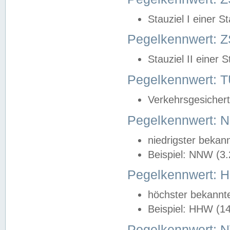
Stauziel I einer S
Pegelkennwert: Z
Stauziel II einer 
Pegelkennwert:
Verkehrsgesichert
Pegelkennwert:
niedrigster bekan
Beispiel: NNW (3
Pegelkennwert:
höchster bekannt
Beispiel: HHW (1
Pegelkennwert: 