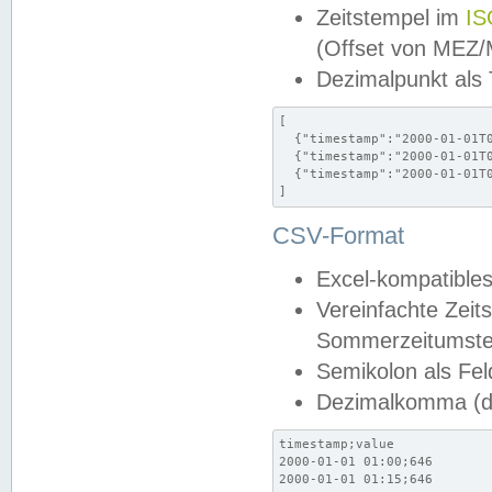
Zeitstempel im
IS
(Offset von MEZ
Dezimalpunkt als
[

  {"timestamp":"2000-01-01T0
  {"timestamp":"2000-01-01T0
  {"timestamp":"2000-01-01T0
]
CSV-Format
Excel-kompatibles
Vereinfachte Zeit
Sommerzeitumstel
Semikolon als Fel
Dezimalkomma (de
timestamp;value

2000-01-01 01:00;646

2000-01-01 01:15;646
