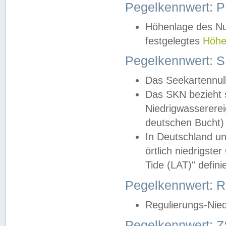
Pegelkennwert: 
Höhenlage des Nul
festgelegtes
Höhe
Pegelkennwert: 
Das Seekartennull
Das SKN bezieht s
Niedrigwassererei
deutschen Bucht) 
In Deutschland un
örtlich niedrigst
Tide (LAT)" definie
Pegelkennwert:
Regulierungs-Nie
Pegelkennwert: Z