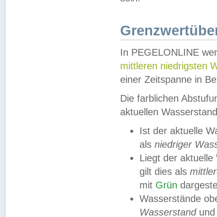
Grenzwertüber
In PEGELONLINE werde
mittleren niedrigsten
einer Zeitspanne in Be
Die farblichen Abstuf
aktuellen Wasserstand
Ist der aktuelle 
als
niedriger Was
Liegt der aktue
gilt dies als
mittle
mit
Grün
dargestel
Wasserstände obe
Wasserstand
und