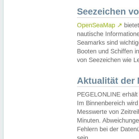
Seezeichen v
OpenSeaMap
↗
biete
nautische Information
Seamarks sind wichtig
Booten und Schiffen i
von Seezeichen wie Le
Aktualität der
PEGELONLINE erhält u
Im Binnenbereich wird 
Messwerte von Zeitreih
Minuten. Abweichungen
Fehlern bei der Daten
sein.