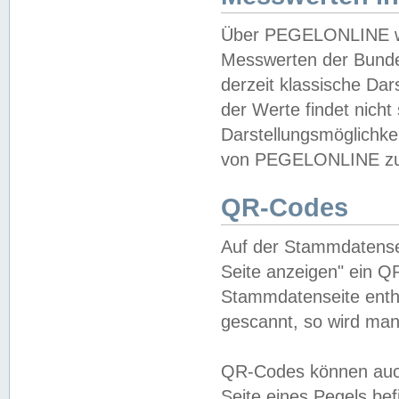
Über PEGELONLINE wer
Messwerten der Bundes
derzeit klassische Da
der Werte findet nicht 
Darstellungsmöglichkei
von PEGELONLINE zu 
QR-Codes
Auf der Stammdatensei
Seite anzeigen" ein Q
Stammdatenseite enthä
gescannt, so wird man
QR-Codes können auc
Seite eines Pegels be