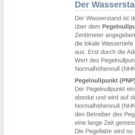
Der Wasserst
Der Wasserstand ist d
über dem
Pegelnullp
Zentimeter angegeben
die lokale Wassertie
aus. Erst durch die A
Wert des Pegelnullpun
Normalhöhennull (NHN
Pegelnullpunkt (PNP)
Der Pegelnullpunkt ei
absolut und wird auf
Normalhöhennull (NHN
den Betreiber des Pege
eine lange Zeit geme
Die Pegellatte wird s