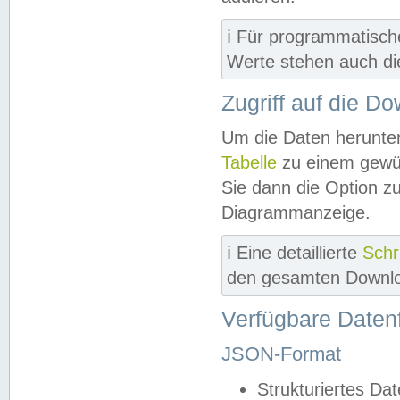
ℹ️ Für programmatisch
Werte stehen auch d
Zugriff auf die D
Um die Daten herunter
Tabelle
zu einem gewün
Sie dann die Option z
Diagrammanzeige.
ℹ️ Eine detaillierte
Schr
den gesamten Downlo
Verfügbare Daten
JSON-Format
Strukturiertes Da