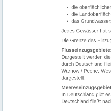
die oberflächlich
die Landoberfläc
das Grundwasser
Jedes Gewässer hat se
Die Grenze des Einzug
Flusseinzugsgebiete
Dargestellt werden die
durch Deutschland fli
Warnow / Peene, Weser
dargestellt.
Meereseinzugsgebiet
In Deutschland gibt 
Deutschland fließt n