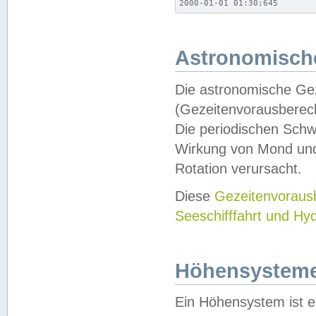
2000-01-01 01:30;645
Astronomische
Die astronomische Gez
(Gezeitenvorausberec
Die periodischen Schw
Wirkung von Mond und
Rotation verursacht.
Diese
Gezeitenvorau
Seeschifffahrt und Hy
Höhensystem
Ein Höhensystem ist e