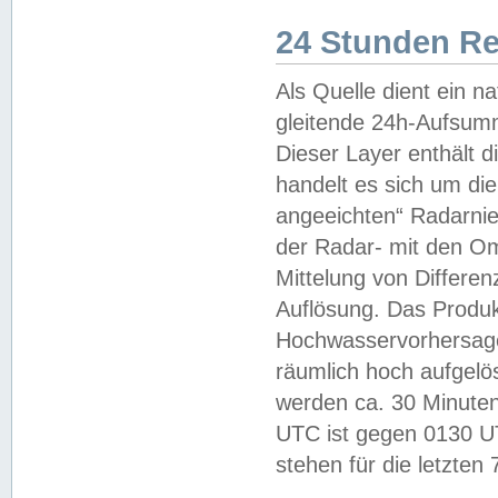
24 Stunden R
Als Quelle dient ein n
gleitende 24h-Aufsum
Dieser Layer enthält
handelt es sich um di
angeeichten“ Radarnie
der Radar- mit den O
Mittelung von Differe
Auflösung. Das Produk
Hochwasservorhersagez
räumlich hoch aufgelö
werden ca. 30 Minuten
UTC ist gegen 0130 UTC
stehen für die letzten