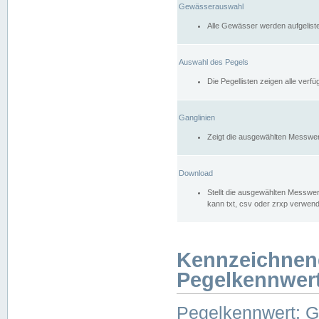
Gewässerauswahl
Alle Gewässer werden aufgelist
Auswahl des Pegels
Die Pegellisten zeigen alle ver
Ganglinien
Zeigt die ausgewählten Messwer
Download
Stellt die ausgewählten Messwer
kann txt, csv oder zrxp verwen
Kennzeichnen
Pegelkennwer
Pegelkennwert: 