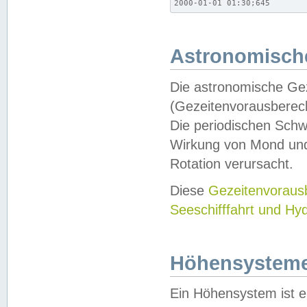
2000-01-01 01:30;645
Astronomische
Die astronomische Gez
(Gezeitenvorausberec
Die periodischen Schw
Wirkung von Mond und
Rotation verursacht.
Diese
Gezeitenvorau
Seeschifffahrt und Hy
Höhensystem
Ein Höhensystem ist e