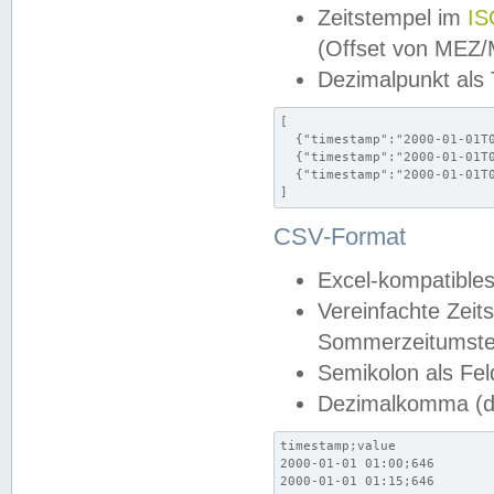
Zeitstempel im
IS
(Offset von MEZ
Dezimalpunkt als
[

  {"timestamp":"2000-01-01T0
  {"timestamp":"2000-01-01T0
  {"timestamp":"2000-01-01T0
]
CSV-Format
Excel-kompatibles
Vereinfachte Zeit
Sommerzeitumstel
Semikolon als Fel
Dezimalkomma (de
timestamp;value

2000-01-01 01:00;646

2000-01-01 01:15;646
