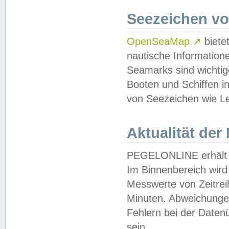
Seezeichen v
OpenSeaMap
↗
biete
nautische Information
Seamarks sind wichtig
Booten und Schiffen i
von Seezeichen wie Le
Aktualität der
PEGELONLINE erhält u
Im Binnenbereich wird 
Messwerte von Zeitreih
Minuten. Abweichungen
Fehlern bei der Daten
sein.