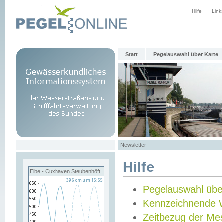
Hilfe
Link
Start
Pegelauswahl über Karte
Newsletter
Hilfe
Elbe - Cuxhaven Steubenhöft
Pegelauswahl übe
Kennzeichnende 
Zeitbezug der Me