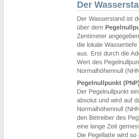
Der Wasserst
Der Wasserstand ist d
über dem
Pegelnullp
Zentimeter angegeben
die lokale Wassertie
aus. Erst durch die A
Wert des Pegelnullpun
Normalhöhennull (NHN
Pegelnullpunkt (PNP)
Der Pegelnullpunkt ei
absolut und wird auf
Normalhöhennull (NHN
den Betreiber des Pege
eine lange Zeit geme
Die Pegellatte wird s