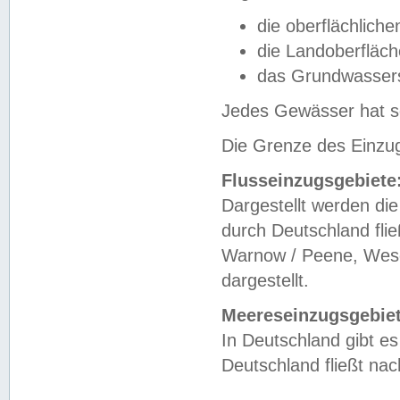
die oberflächlich
die Landoberfläc
das Grundwasser
Jedes Gewässer hat se
Die Grenze des Einzug
Flusseinzugsgebiete
Dargestellt werden die
durch Deutschland fli
Warnow / Peene, Weser
dargestellt.
Meereseinzugsgebiet
In Deutschland gibt 
Deutschland fließt n