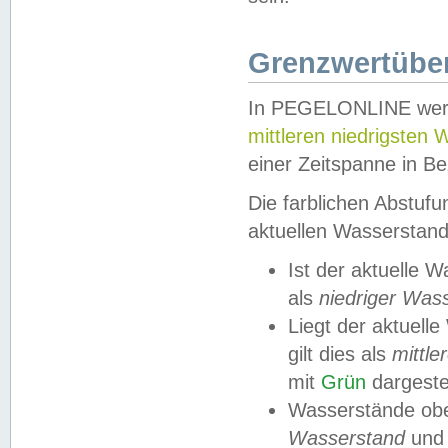
Grenzwertüber
In PEGELONLINE werde
mittleren niedrigsten
einer Zeitspanne in Be
Die farblichen Abstuf
aktuellen Wasserstand
Ist der aktuelle 
als
niedriger Was
Liegt der aktue
gilt dies als
mittle
mit
Grün
dargestel
Wasserstände obe
Wasserstand
und