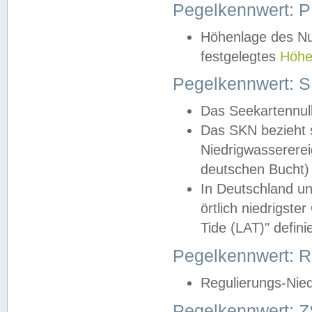
Pegelkennwert: 
Höhenlage des Nul
festgelegtes
Höhe
Pegelkennwert: 
Das Seekartennull
Das SKN bezieht s
Niedrigwassererei
deutschen Bucht) 
In Deutschland un
örtlich niedrigst
Tide (LAT)" definie
Pegelkennwert:
Regulierungs-Nie
Pegelkennwert: Z