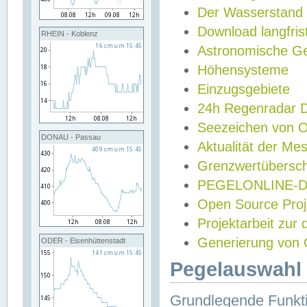
Der Wasserstand
Download langfris
RHEIN - Koblenz
Astronomische Gez
Höhensysteme
Einzugsgebiete
24h Regenradar
Seezeichen von 
DONAU - Passau
Aktualität der Me
Grenzwertübersch
PEGELONLINE-Di
Open Source Projek
Projektarbeit zur
Generierung von 
ODER - Eisenhüttenstadt
Pegelauswahl 
Grundlegende Funkti