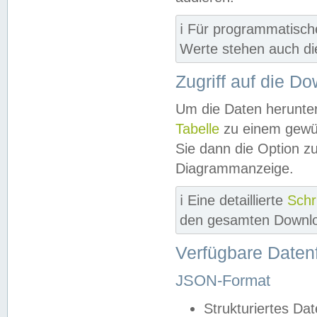
ℹ️ Für programmatisch
Werte stehen auch d
Zugriff auf die D
Um die Daten herunter
Tabelle
zu einem gewün
Sie dann die Option z
Diagrammanzeige.
ℹ️ Eine detaillierte
Schr
den gesamten Downlo
Verfügbare Daten
JSON-Format
Strukturiertes Da