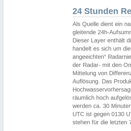
24 Stunden R
Als Quelle dient ein n
gleitende 24h-Aufsum
Dieser Layer enthält
handelt es sich um di
angeeichten“ Radarnie
der Radar- mit den O
Mittelung von Differe
Auflösung. Das Produk
Hochwasservorhersagez
räumlich hoch aufgelö
werden ca. 30 Minuten
UTC ist gegen 0130 UTC
stehen für die letzten