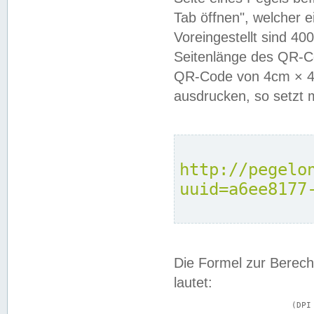
Tab öffnen", welcher 
Voreingestellt sind 4
Seitenlänge des QR-C
QR-Code von 4cm × 4c
ausdrucken, so setzt 
http://pegelo
uuid=a6ee8177
Die Formel zur Berech
lautet:
			(DPI × Druckkantenlänge in cm) ÷ 2,54 = Kantenlänge in Pixel
