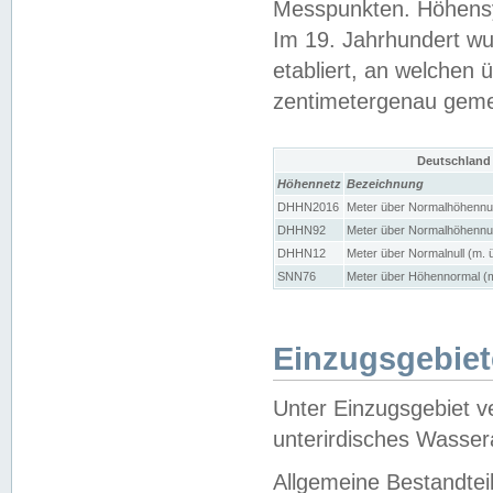
Messpunkten. Höhensy
Im 19. Jahrhundert wu
etabliert, an welchen 
zentimetergenau gem
Deutschland
Höhennetz
Bezeichnung
DHHN2016
Meter über Normalhöhennul
DHHN92
Meter über Normalhöhennul
DHHN12
Meter über Normalnull (m. 
SNN76
Meter über Höhennormal (m
Einzugsgebiet
Unter Einzugsgebiet v
unterirdisches Wasser
Allgemeine Bestandtei