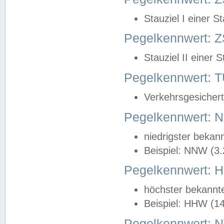
Stauziel I einer S
Pegelkennwert: Z
Stauziel II einer 
Pegelkennwert:
Verkehrsgesichert
Pegelkennwert:
niedrigster bekan
Beispiel: NNW (3
Pegelkennwert:
höchster bekannt
Beispiel: HHW (1
Pegelkennwert: 