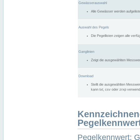
Gewässerauswahl
Alle Gewässer werden aufgelist
Auswahl des Pegels
Die Pegellisten zeigen alle ver
Ganglinien
Zeigt die ausgewählten Messwer
Download
Stellt die ausgewählten Messwer
kann txt, csv oder zrxp verwen
Kennzeichnen
Pegelkennwer
Pegelkennwert: 