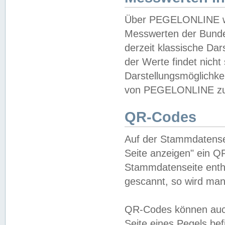
Über PEGELONLINE wer
Messwerten der Bundes
derzeit klassische Da
der Werte findet nicht 
Darstellungsmöglichkei
von PEGELONLINE zu 
QR-Codes
Auf der Stammdatensei
Seite anzeigen" ein Q
Stammdatenseite enthä
gescannt, so wird man
QR-Codes können auc
Seite eines Pegels be