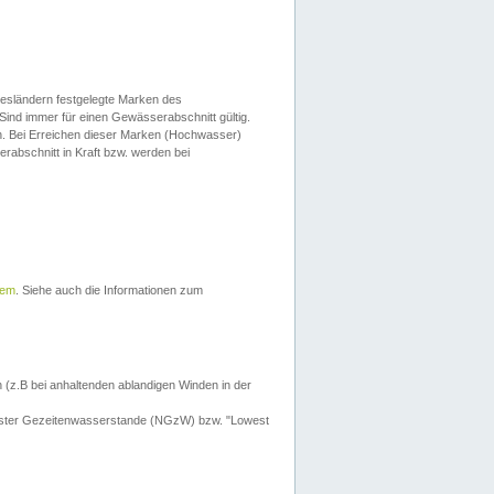
esländern festgelegte Marken des
Sind immer für einen Gewässerabschnitt gültig.
. Bei Erreichen dieser Marken (Hochwasser)
erabschnitt in Kraft bzw. werden bei
tem
. Siehe auch die Informationen zum
 (z.B bei anhaltenden ablandigen Winden in der
drigster Gezeitenwasserstande (NGzW) bzw. "Lowest