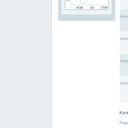
Gewä
Ausw
Gangl
Down
Ken
Pege