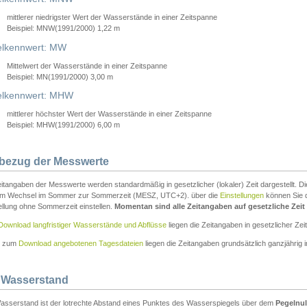
mittlerer niedrigster Wert der Wasserstände in einer Zeitspanne
Beispiel: MNW(1991/2000) 1,22 m
lkennwert: MW
Mittelwert der Wasserstände in einer Zeitspanne
Beispiel: MN(1991/2000) 3,00 m
elkennwert: MHW
mittlerer höchster Wert der Wasserstände in einer Zeitspanne
Beispiel: MHW(1991/2000) 6,00 m
tbezug der Messwerte
itangaben der Messwerte werden standardmäßig in gesetzlicher (lokaler) Zeit dargestellt. D
em Wechsel im Sommer zur Sommerzeit (MESZ, UTC+2). über die
Einstellungen
können Sie d
ellung ohne Sommerzeit einstellen.
Momentan sind alle Zeitangaben auf gesetzliche Zeit e
Download langfristiger Wasserstände und Abflüsse
liegen die Zeitangaben in gesetzlicher Zeit
n zum
Download angebotenen Tagesdateien
liegen die Zeitangaben grundsätzlich ganzjährig in
 Wasserstand
asserstand ist der lotrechte Abstand eines Punktes des Wasserspiegels über dem
Pegelnul