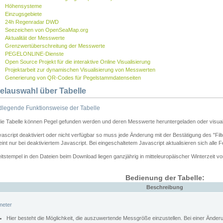
Höhensysteme
Einzugsgebiete
24h Regenradar DWD
Seezeichen von OpenSeaMap.org
Aktualität der Messwerte
Grenzwertüberschreitung der Messwerte
PEGELONLINE-Dienste
Open Source Projekt für die interaktive Online Visualisierung
Projektarbeit zur dynamischen Visualisierung von Messwerten
Generierung von QR-Codes für Pegelstammdatenseiten
elauswahl über Tabelle
legende Funktionsweise der Tabelle
die Tabelle können Pegel gefunden werden und deren Messwerte heruntergeladen oder visuali
vascript deaktiviert oder nicht verfügbar so muss jede Änderung mit der Bestätigung des "Filt
int nur bei deaktiviertem Javascript. Bei eingeschaltetem Javascript aktualisieren sich alle 
itstempel in den Dateien beim Download liegen ganzjährig in mitteleuropäischer Winterzeit vo
Bedienung der Tabelle:
Beschreibung
meter
Hier besteht die Möglichkeit, die auszuwertende Messgröße einzustellen. Bei einer Ände