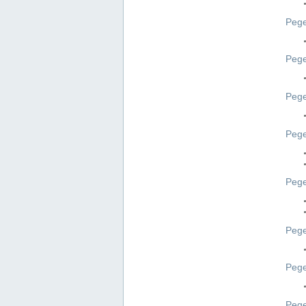
Pege
Pege
Peg
Pege
Pege
Pege
Pege
Peg