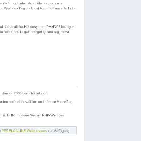
ssertiefe noch über den Höhenbezug zum
en Wert des Pegelnullpunktes erhält man die Höhe
d auf das amtliche Höhensystem DHHN92 bezogen
reiber des Pegels festgelegt und liegt meist
. Januar 2000 herunterzuladen.
den noch nicht validiert und können Ausreißer,
(m ü. NHN) müssen Sie den PNP-Wert des
ie
PEGELONLINE Webservices
zur Verfügung.