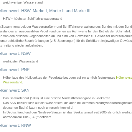
gleichwertiger Wasserstand
lkennwert: HSW, Marke I, Marke II und Marke III
HSW – höchster Schifffahrtswasserstand
in Zusammenarbeit der Wasserstraßen- und Schifffahrtsverwaltung des Bundes mit den Bund
standes an ausgewählten Pegeln und dienen als Richtwerte für den Betrieb der Schifffahrt. 
n von den örtlichen Gegebenheiten ab und sind von Gewässer zu Gewässer unterschiedlich
 unterschiedliche Beschränkungen (z.B. Sperrungen) für die Schifffahrt im jeweiligen Gewäss
schreitung wieder aufgehoben.
lkennwert: NSW
niedrigster Wasserstand
lkennwert: PNP
Höhenlage des Nullpunktes der Pegellatte bezogen auf ein amtlich festgelegtes
Höhensys
Wasserstand
.
lkennwert: SKN
Das Seekartennull (SKN) ist eine örtliche Mindesttiefenangabe in Seekarten.
Das SKN bezieht sich auf die Wassertiefe, die auch bei extemen Niedrigwasserereignissen
deutschen Bucht) kaum noch unterschritten wird.
In Deutschland und den Nordsee-Staaten ist das Seekartennull seit 2005 als örtlich nie
Astronomical Tide (LAT)" definiert.
lkennwert: RNW