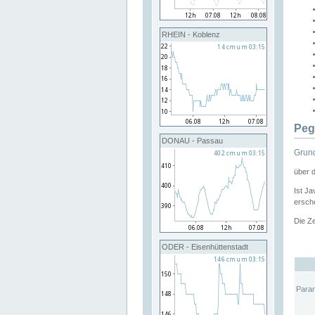
RHEIN - Koblenz
Peg
DONAU - Passau
Grund
über 
Ist Ja
ersche
Die Ze
ODER - Eisenhüttenstadt
Para