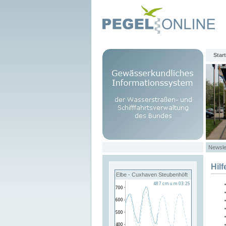
Start
Newsle
Hilf
Elbe - Cuxhaven Steubenhöft