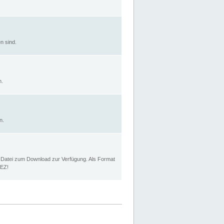
n sind.
n.
n.
p Datei zum Download zur Verfügung. Als Format
MEZ!