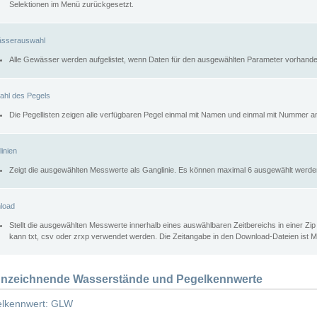
Selektionen im Menü zurückgesetzt.
sserauswahl
Alle Gewässer werden aufgelistet, wenn Daten für den ausgewählten Parameter vorhande
ahl des Pegels
Die Pegellisten zeigen alle verfügbaren Pegel einmal mit Namen und einmal mit Nummer a
inien
Zeigt die ausgewählten Messwerte als Ganglinie. Es können maximal 6 ausgewählt werde
load
Stellt die ausgewählten Messwerte innerhalb eines auswählbaren Zeitbereichs in einer Zi
kann txt, csv oder zrxp verwendet werden. Die Zeitangabe in den Download-Dateien ist 
nzeichnende Wasserstände und Pegelkennwerte
lkennwert: GLW