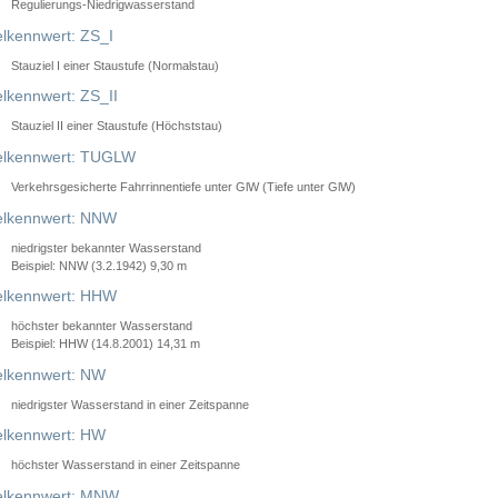
Regulierungs-Niedrigwasserstand
lkennwert: ZS_I
Stauziel I einer Staustufe (Normalstau)
lkennwert: ZS_II
Stauziel II einer Staustufe (Höchststau)
elkennwert: TUGLW
Verkehrsgesicherte Fahrrinnentiefe unter GlW (Tiefe unter GlW)
lkennwert: NNW
niedrigster bekannter Wasserstand
Beispiel: NNW (3.2.1942) 9,30 m
lkennwert: HHW
höchster bekannter Wasserstand
Beispiel: HHW (14.8.2001) 14,31 m
lkennwert: NW
niedrigster Wasserstand in einer Zeitspanne
lkennwert: HW
höchster Wasserstand in einer Zeitspanne
elkennwert: MNW