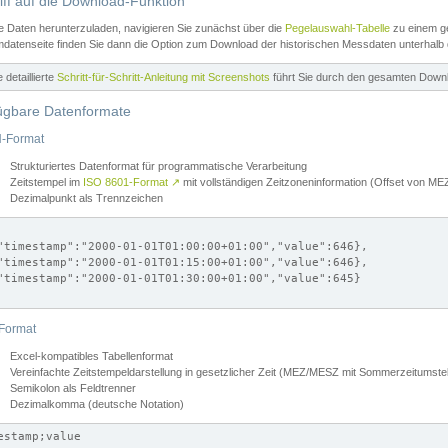
iff auf die Download-Funktion
e Daten herunterzuladen, navigieren Sie zunächst über die
Pegelauswahl-Tabelle
zu einem ge
datenseite finden Sie dann die Option zum Download der historischen Messdaten unterhalb
ne detaillierte
Schritt-für-Schritt-Anleitung mit Screenshots
führt Sie durch den gesamten Down
ügbare Datenformate
-Format
Strukturiertes Datenformat für programmatische Verarbeitung
Zeitstempel im
ISO 8601-Format
↗
mit vollständigen Zeitzoneninformation (Offset von 
Dezimalpunkt als Trennzeichen
"timestamp":"2000-01-01T01:00:00+01:00","value":646},

"timestamp":"2000-01-01T01:15:00+01:00","value":646},

"timestamp":"2000-01-01T01:30:00+01:00","value":645}

Format
Excel-kompatibles Tabellenformat
Vereinfachte Zeitstempeldarstellung in gesetzlicher Zeit (MEZ/MESZ mit Sommerzeitumstel
Semikolon als Feldtrenner
Dezimalkomma (deutsche Notation)
estamp;value
