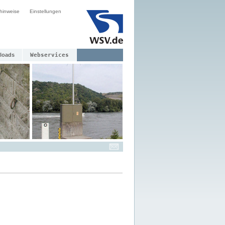
hinweise
Einstellungen
loads
Webservices