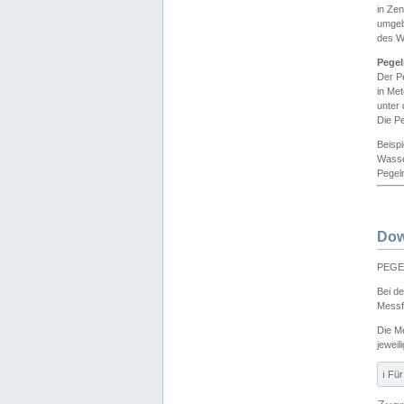
in Ze
umgeb
des W
Pegel
Der P
in Me
unter
Die Pe
Beisp
Wasse
Pegeln
Dow
PEGEL
Bei d
Messf
Die M
jeweil
ℹ️ F