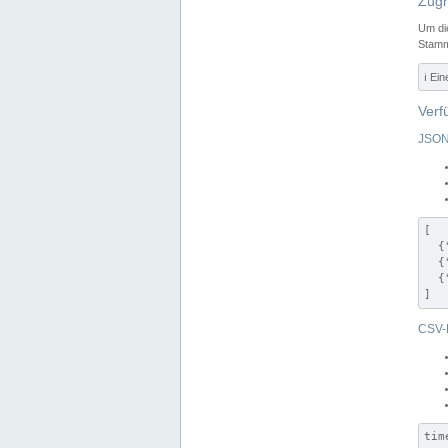
Zugr
Um di
Stamm
ℹ️ Ei
Verf
JSON
[

  {
  {
  {
]
CSV-
tim