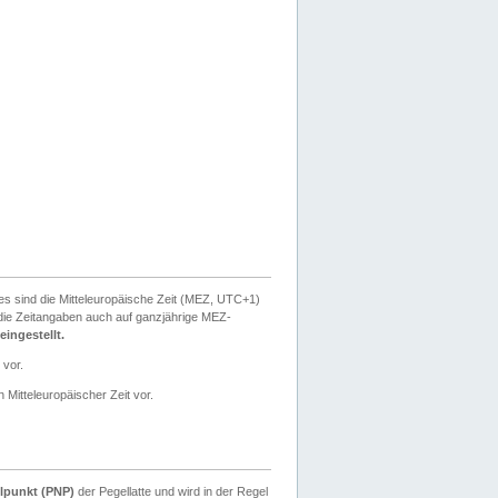
ies sind die Mitteleuropäische Zeit (MEZ, UTC+1)
ie Zeitangaben auch auf ganzjährige MEZ-
ingestellt.
 vor.
 Mitteleuropäischer Zeit vor.
lpunkt (PNP)
der Pegellatte und wird in der Regel