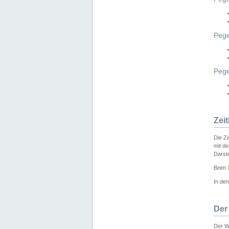
Pege
Peg
Zei
Die Ze
mit d
Darst
Beim
In de
Der
Der W