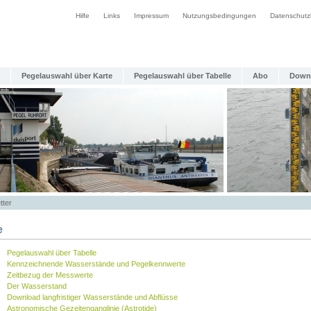
Hilfe
Links
Impressum
Nutzungsbedingungen
Datenschutz
Pegelauswahl über Karte
Pegelauswahl über Tabelle
Abo
Down
tter
e
Pegelauswahl über Tabelle
Kennzeichnende Wasserstände und Pegelkennwerte
Zeitbezug der Messwerte
Der Wasserstand
Download langfristiger Wasserstände und Abflüsse
Astronomische Gezeitenganglinie (Astrotide)