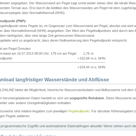
ntimeter angegeben. Der Wasserstand am Pegel sagt somit weder etwas über die lokale Wa
enden Terrain aus. Erst durch die Addition des Wasserstandes am Pegel mit dem zugehörig
asserspiegels über Normalhöhennull (NHN).
nullpunkt (PNP):
egelnullpunkt eines Pegels ist, im Gegensatz zum Wasserstand am Pegel, absolut und wir
ter über Normalhöhennull (NHN) angegeben. Der Wert des Pegelnullpunktes wird durch den Bet
 dem niedrigsten, über eine lange Zeit gemessenen Wasserstand.
gellatte wird so angebracht, dass deren Nullmarkierung dem Pegelnullpunkt entspricht.
iel am Pegel Dresden:
rstand am 16.07.2013 08:00 Uhr: 176 cm am Pegel
1,76
m
ullpunkt
+
102,68
m ü. NHN
=
104,44
m ü. NHN
nload langfristiger Wasserstände und Abflüsse
ONLINE bietet die Möglichkeit, historische Wasserstandsdaten und Abflusswerte seit dem 1
en heruntergeladenen Daten handelt es sich um
ungeprüfte Rohdaten
. Diese Messwerte wur
ehler oder andere Unregelmäßigkeiten enthalten.
esswerte sind relative Angaben zum jeweiligen
Pegelnullpunkt
. Für absolute Höhenangaben 
igen Pegels addieren.
ür programmatische Zugriffe und automatisierte Datenabfragen aktueller Werte stehen auch d