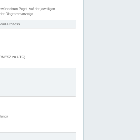
wünschten Pegel. Auf der jeweiligen
 der Diagrammanzeige.
load-Prozess.
MEZ/MESZ zu UTC)
lung)