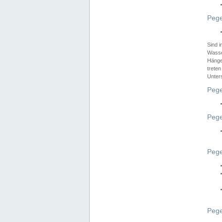
Pege
Sind 
Wasser
Hänge
treten
Unter
Pege
Pege
Pege
Pege