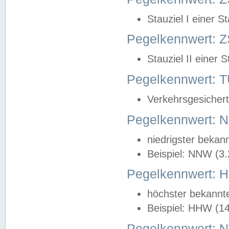
Stauziel I einer S
Pegelkennwert: Z
Stauziel II einer 
Pegelkennwert:
Verkehrsgesichert
Pegelkennwert:
niedrigster bekan
Beispiel: NNW (3
Pegelkennwert:
höchster bekannt
Beispiel: HHW (1
Pegelkennwert: 