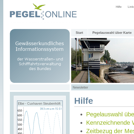
Hilfe
Link
Start
Pegelauswahl über Karte
Newsletter
Hilfe
Elbe - Cuxhaven Steubenhöft
Pegelauswahl übe
Kennzeichnende 
Zeitbezug der Me