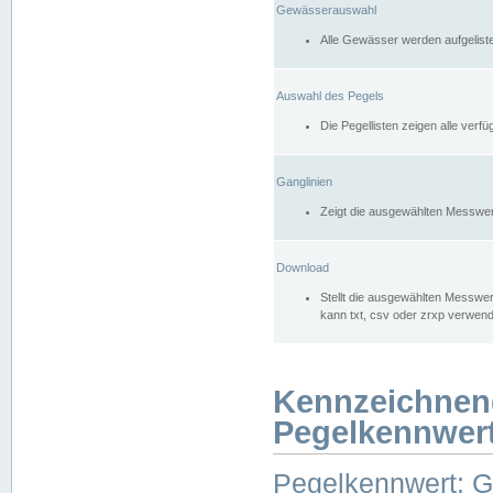
Gewässerauswahl
Alle Gewässer werden aufgelist
Auswahl des Pegels
Die Pegellisten zeigen alle ver
Ganglinien
Zeigt die ausgewählten Messwer
Download
Stellt die ausgewählten Messwer
kann txt, csv oder zrxp verwen
Kennzeichnen
Pegelkennwer
Pegelkennwert: 