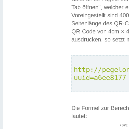
Tab öffnen", welcher 
Voreingestellt sind 4
Seitenlänge des QR-C
QR-Code von 4cm × 4c
ausdrucken, so setzt 
http://pegelo
uuid=a6ee8177
Die Formel zur Berech
lautet:
			(DPI × Druckkantenlänge in cm) ÷ 2,54 = Kantenlänge in Pixel
