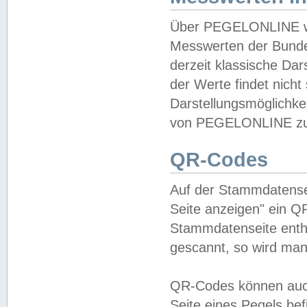
Über PEGELONLINE wer
Messwerten der Bundes
derzeit klassische Da
der Werte findet nicht 
Darstellungsmöglichkei
von PEGELONLINE zu 
QR-Codes
Auf der Stammdatensei
Seite anzeigen" ein Q
Stammdatenseite enthä
gescannt, so wird man
QR-Codes können auc
Seite eines Pegels be