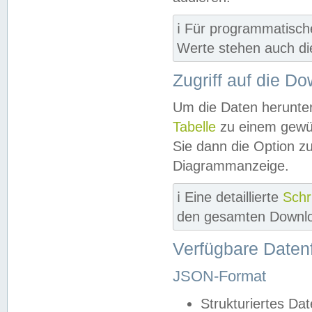
ℹ️ Für programmatisch
Werte stehen auch d
Zugriff auf die D
Um die Daten herunter
Tabelle
zu einem gewün
Sie dann die Option z
Diagrammanzeige.
ℹ️ Eine detaillierte
Schr
den gesamten Downlo
Verfügbare Daten
JSON-Format
Strukturiertes Da