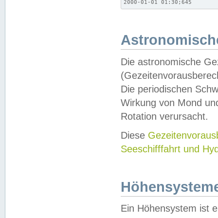
2000-01-01 01:30;645
Astronomische
Die astronomische Gez
(Gezeitenvorausberec
Die periodischen Schw
Wirkung von Mond und
Rotation verursacht.
Diese
Gezeitenvorau
Seeschifffahrt und Hy
Höhensystem
Ein Höhensystem ist e