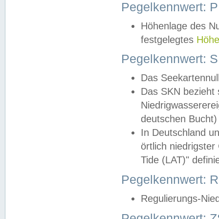
Pegelkennwert: 
Höhenlage des Nul
festgelegtes
Höhe
Pegelkennwert: 
Das Seekartennull
Das SKN bezieht s
Niedrigwassererei
deutschen Bucht) 
In Deutschland un
örtlich niedrigst
Tide (LAT)" definie
Pegelkennwert:
Regulierungs-Nie
Pegelkennwert: Z