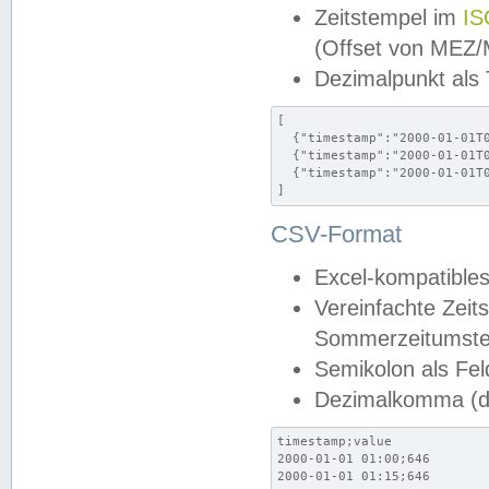
Zeitstempel im
IS
(Offset von MEZ
Dezimalpunkt als
[

  {"timestamp":"2000-01-01T0
  {"timestamp":"2000-01-01T0
  {"timestamp":"2000-01-01T0
]
CSV-Format
Excel-kompatibles
Vereinfachte Zeit
Sommerzeitumstel
Semikolon als Fel
Dezimalkomma (de
timestamp;value

2000-01-01 01:00;646

2000-01-01 01:15;646
