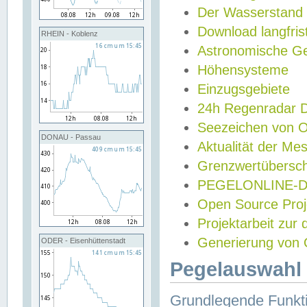
Der Wasserstand
Download langfris
RHEIN - Koblenz
Astronomische Gez
Höhensysteme
Einzugsgebiete
24h Regenradar
Seezeichen von 
DONAU - Passau
Aktualität der Me
Grenzwertübersch
PEGELONLINE-Di
Open Source Projek
Projektarbeit zur
Generierung von 
ODER - Eisenhüttenstadt
Pegelauswahl 
Grundlegende Funkti