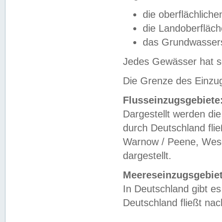
die oberflächlich
die Landoberfläc
das Grundwasser
Jedes Gewässer hat se
Die Grenze des Einzug
Flusseinzugsgebiete
Dargestellt werden die
durch Deutschland fli
Warnow / Peene, Weser
dargestellt.
Meereseinzugsgebiet
In Deutschland gibt 
Deutschland fließt n