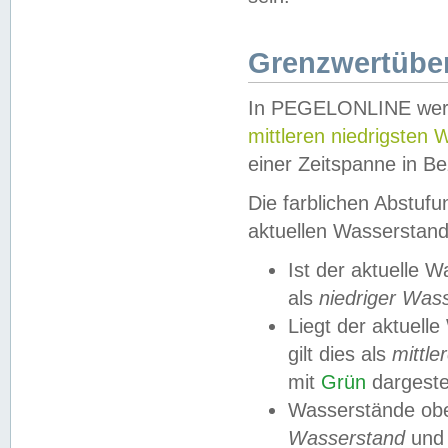
Grenzwertüber
In PEGELONLINE werde
mittleren niedrigsten
einer Zeitspanne in Be
Die farblichen Abstuf
aktuellen Wasserstand
Ist der aktuelle 
als
niedriger Was
Liegt der aktue
gilt dies als
mittle
mit
Grün
dargestel
Wasserstände obe
Wasserstand
und