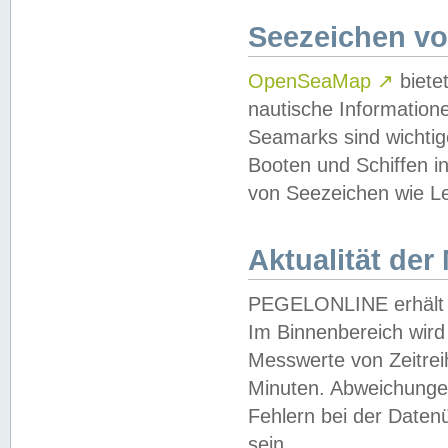
Seezeichen v
OpenSeaMap
↗
biete
nautische Information
Seamarks sind wichtig
Booten und Schiffen i
von Seezeichen wie Le
Aktualität der
PEGELONLINE erhält u
Im Binnenbereich wird 
Messwerte von Zeitreih
Minuten. Abweichungen
Fehlern bei der Daten
sein.