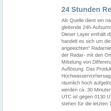
24 Stunden R
Als Quelle dient ein n
gleitende 24h-Aufsum
Dieser Layer enthält
handelt es sich um di
angeeichten“ Radarnie
der Radar- mit den O
Mittelung von Differe
Auflösung. Das Produk
Hochwasservorhersagez
räumlich hoch aufgelö
werden ca. 30 Minuten
UTC ist gegen 0130 UTC
stehen für die letzten