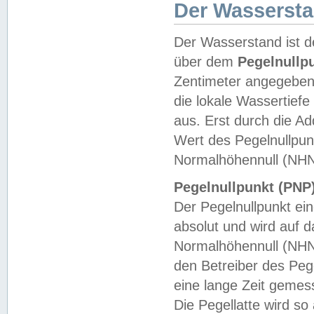
Der Wasserst
Der Wasserstand ist d
über dem
Pegelnullp
Zentimeter angegeben
die lokale Wassertie
aus. Erst durch die A
Wert des Pegelnullpun
Normalhöhennull (NHN
Pegelnullpunkt (PNP)
Der Pegelnullpunkt ei
absolut und wird auf
Normalhöhennull (NHN
den Betreiber des Pege
eine lange Zeit geme
Die Pegellatte wird s