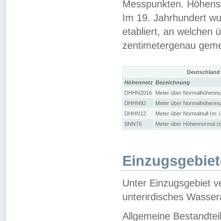
Messpunkten. Höhensy
Im 19. Jahrhundert wu
etabliert, an welchen 
zentimetergenau gem
Deutschland
Höhennetz
Bezeichnung
DHHN2016
Meter über Normalhöhennul
DHHN92
Meter über Normalhöhennul
DHHN12
Meter über Normalnull (m. 
SNN76
Meter über Höhennormal (m
Einzugsgebiet
Unter Einzugsgebiet v
unterirdisches Wasser
Allgemeine Bestandtei