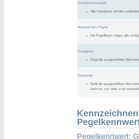
Gewässerauswahl
Alle Gewässer werden aufgelist
Auswahl des Pegels
Die Pegellisten zeigen alle ver
Ganglinien
Zeigt die ausgewählten Messwer
Download
Stellt die ausgewählten Messwer
kann txt, csv oder zrxp verwen
Kennzeichnen
Pegelkennwer
Pegelkennwert: 