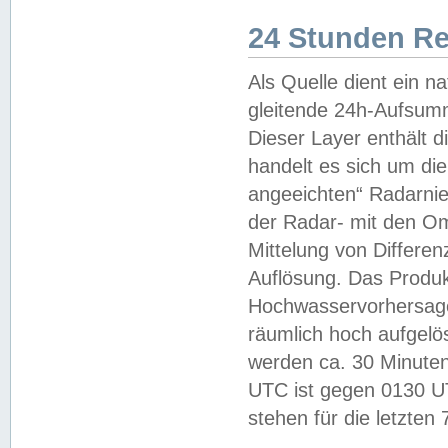
24 Stunden R
Als Quelle dient ein n
gleitende 24h-Aufsum
Dieser Layer enthält
handelt es sich um di
angeeichten“ Radarnie
der Radar- mit den O
Mittelung von Differe
Auflösung. Das Produk
Hochwasservorhersagez
räumlich hoch aufgelö
werden ca. 30 Minuten
UTC ist gegen 0130 UTC
stehen für die letzten