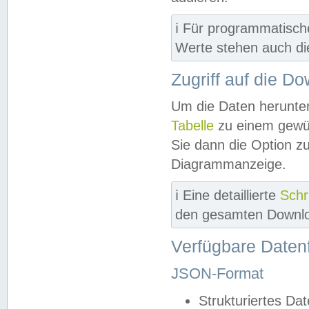
ℹ️ Für programmatisch
Werte stehen auch d
Zugriff auf die D
Um die Daten herunter
Tabelle
zu einem gewün
Sie dann die Option z
Diagrammanzeige.
ℹ️ Eine detaillierte
Schr
den gesamten Downlo
Verfügbare Daten
JSON-Format
Strukturiertes Da