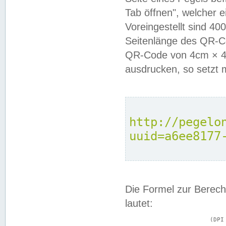
Tab öffnen", welcher 
Voreingestellt sind 4
Seitenlänge des QR-C
QR-Code von 4cm × 4c
ausdrucken, so setzt 
http://pegelo
uuid=a6ee8177
Die Formel zur Berech
lautet:
			(DPI × Druckkantenlänge in cm) ÷ 2,54 = Kantenlänge in Pixel
