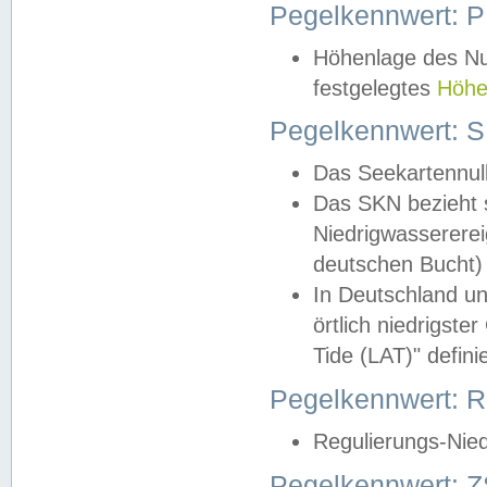
Pegelkennwert: 
Höhenlage des Nul
festgelegtes
Höhe
Pegelkennwert: 
Das Seekartennull
Das SKN bezieht s
Niedrigwassererei
deutschen Bucht) 
In Deutschland un
örtlich niedrigst
Tide (LAT)" definie
Pegelkennwert:
Regulierungs-Nie
Pegelkennwert: Z