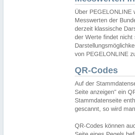
Über PEGELONLINE wer
Messwerten der Bundes
derzeit klassische Da
der Werte findet nicht 
Darstellungsmöglichkei
von PEGELONLINE zu 
QR-Codes
Auf der Stammdatensei
Seite anzeigen" ein Q
Stammdatenseite enthä
gescannt, so wird man
QR-Codes können auc
Seite eines Pegels be