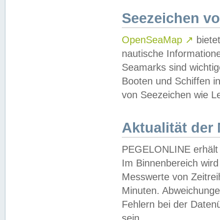
Seezeichen v
OpenSeaMap
↗
biete
nautische Information
Seamarks sind wichtig
Booten und Schiffen i
von Seezeichen wie Le
Aktualität der
PEGELONLINE erhält u
Im Binnenbereich wird 
Messwerte von Zeitreih
Minuten. Abweichungen
Fehlern bei der Daten
sein.