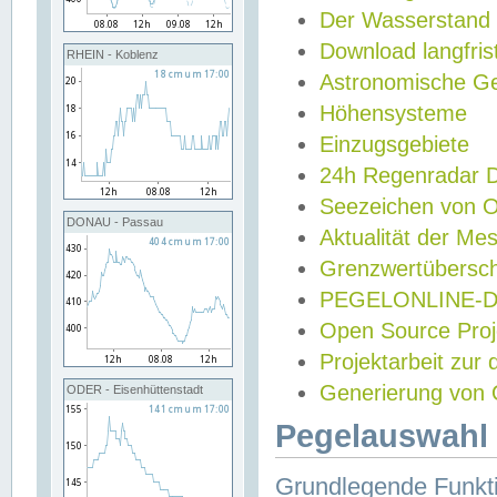
Der Wasserstand
Download langfris
RHEIN - Koblenz
Astronomische Gez
Höhensysteme
Einzugsgebiete
24h Regenradar
Seezeichen von 
DONAU - Passau
Aktualität der Me
Grenzwertübersch
PEGELONLINE-Di
Open Source Projek
Projektarbeit zur
Generierung von 
ODER - Eisenhüttenstadt
Pegelauswahl 
Grundlegende Funkti