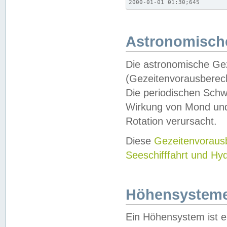
2000-01-01 01:30;645
Astronomische
Die astronomische Gez
(Gezeitenvorausberec
Die periodischen Schw
Wirkung von Mond und
Rotation verursacht.
Diese
Gezeitenvorau
Seeschifffahrt und Hy
Höhensystem
Ein Höhensystem ist e