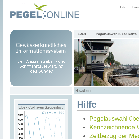
Hilfe
Link
Start
Pegelauswahl über Karte
Newsletter
Hilfe
Elbe - Cuxhaven Steubenhöft
Pegelauswahl übe
Kennzeichnende 
Zeitbezug der Me