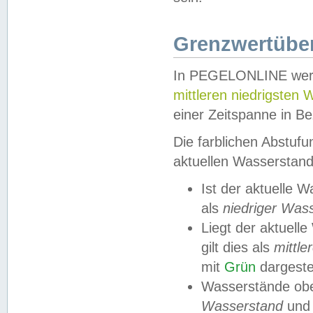
Grenzwertüber
In PEGELONLINE werde
mittleren niedrigsten
einer Zeitspanne in Be
Die farblichen Abstuf
aktuellen Wasserstand
Ist der aktuelle 
als
niedriger Was
Liegt der aktue
gilt dies als
mittle
mit
Grün
dargestel
Wasserstände obe
Wasserstand
und