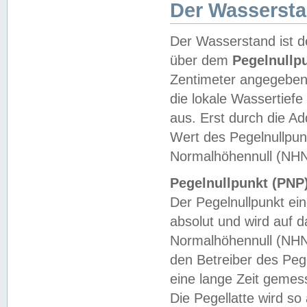
Der Wasserst
Der Wasserstand ist d
über dem
Pegelnullp
Zentimeter angegeben
die lokale Wassertie
aus. Erst durch die A
Wert des Pegelnullpun
Normalhöhennull (NHN
Pegelnullpunkt (PNP)
Der Pegelnullpunkt ei
absolut und wird auf
Normalhöhennull (NHN
den Betreiber des Pege
eine lange Zeit geme
Die Pegellatte wird s