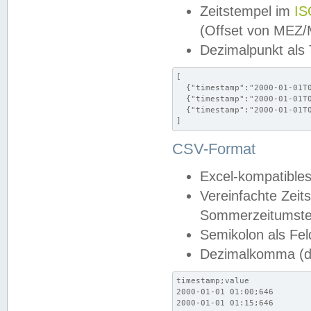
Zeitstempel im
IS
(Offset von MEZ
Dezimalpunkt als
[

  {"timestamp":"2000-01-01T0
  {"timestamp":"2000-01-01T0
  {"timestamp":"2000-01-01T0
]
CSV-Format
Excel-kompatibles
Vereinfachte Zeit
Sommerzeitumstel
Semikolon als Fel
Dezimalkomma (de
timestamp;value

2000-01-01 01:00;646

2000-01-01 01:15;646
