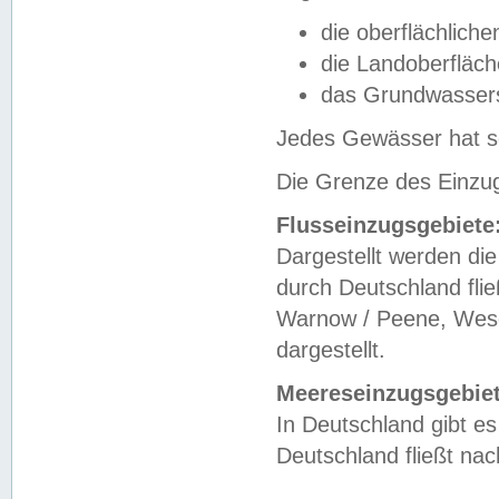
die oberflächlich
die Landoberfläc
das Grundwasser
Jedes Gewässer hat se
Die Grenze des Einzug
Flusseinzugsgebiete
Dargestellt werden die
durch Deutschland fli
Warnow / Peene, Weser
dargestellt.
Meereseinzugsgebiet
In Deutschland gibt 
Deutschland fließt n