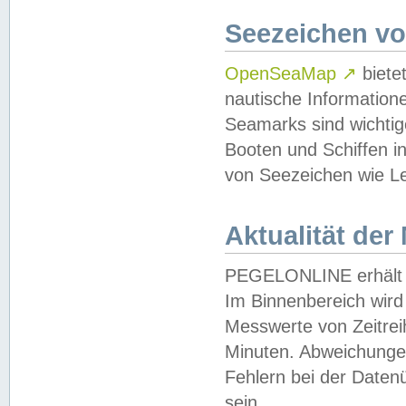
Seezeichen v
OpenSeaMap
↗
biete
nautische Information
Seamarks sind wichtig
Booten und Schiffen i
von Seezeichen wie Le
Aktualität der
PEGELONLINE erhält u
Im Binnenbereich wird 
Messwerte von Zeitreih
Minuten. Abweichungen
Fehlern bei der Daten
sein.