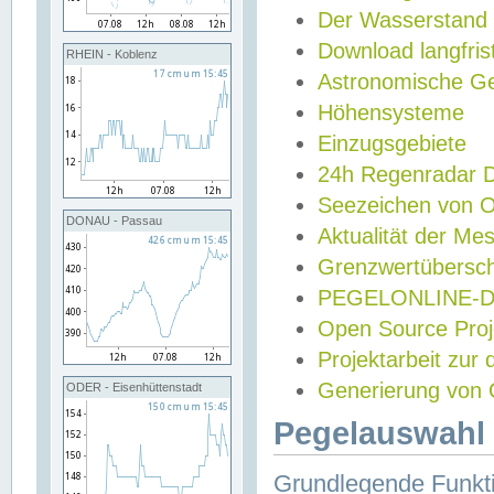
Der Wasserstand
Download langfris
RHEIN - Koblenz
Astronomische Gez
Höhensysteme
Einzugsgebiete
24h Regenradar
Seezeichen von 
DONAU - Passau
Aktualität der Me
Grenzwertübersch
PEGELONLINE-Di
Open Source Projek
Projektarbeit zur
Generierung von 
ODER - Eisenhüttenstadt
Pegelauswahl 
Grundlegende Funkti