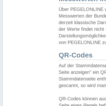
Über PEGELONLINE wer
Messwerten der Bundes
derzeit klassische Da
der Werte findet nicht 
Darstellungsmöglichkei
von PEGELONLINE zu 
QR-Codes
Auf der Stammdatensei
Seite anzeigen" ein Q
Stammdatenseite enthä
gescannt, so wird man
QR-Codes können auc
Seite eines Pegels be