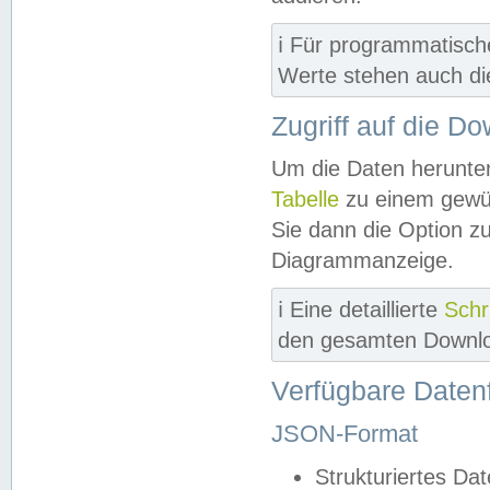
ℹ️ Für programmatisch
Werte stehen auch d
Zugriff auf die D
Um die Daten herunter
Tabelle
zu einem gewün
Sie dann die Option z
Diagrammanzeige.
ℹ️ Eine detaillierte
Schr
den gesamten Downlo
Verfügbare Daten
JSON-Format
Strukturiertes Da