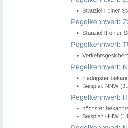
Stauziel I einer S
Pegelkennwert: Z
Stauziel II einer 
Pegelkennwert:
Verkehrsgesichert
Pegelkennwert:
niedrigster bekan
Beispiel: NNW (3
Pegelkennwert:
höchster bekannt
Beispiel: HHW (1
Pegelkennwert: 