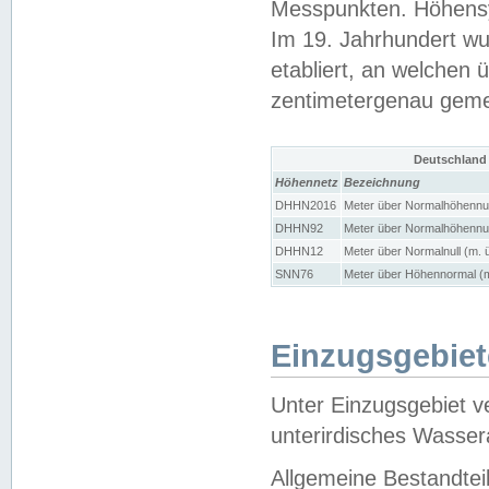
Messpunkten. Höhensy
Im 19. Jahrhundert wu
etabliert, an welchen 
zentimetergenau gem
Deutschland
Höhennetz
Bezeichnung
DHHN2016
Meter über Normalhöhennul
DHHN92
Meter über Normalhöhennul
DHHN12
Meter über Normalnull (m. 
SNN76
Meter über Höhennormal (m
Einzugsgebiet
Unter Einzugsgebiet v
unterirdisches Wasser
Allgemeine Bestandtei