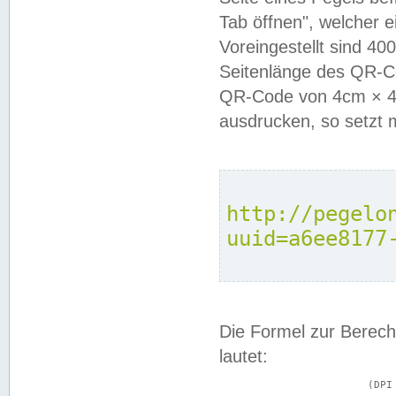
Tab öffnen", welcher 
Voreingestellt sind 4
Seitenlänge des QR-C
QR-Code von 4cm × 4c
ausdrucken, so setzt 
http://pegelo
uuid=a6ee8177
Die Formel zur Berech
lautet:
			(DPI × Druckkantenlänge in cm) ÷ 2,54 = Kantenlänge in Pixel
