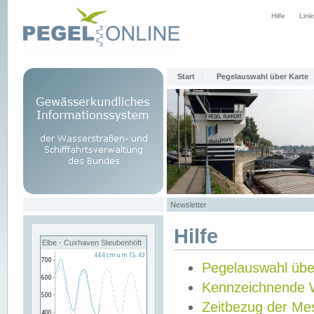
Hilfe
Link
Start
Pegelauswahl über Karte
Newsletter
Hilfe
Elbe - Cuxhaven Steubenhöft
Pegelauswahl übe
Kennzeichnende 
Zeitbezug der Me