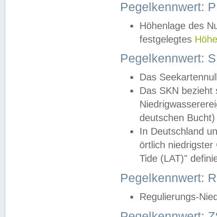
Pegelkennwert: 
Höhenlage des Nul
festgelegtes
Höhe
Pegelkennwert: 
Das Seekartennull
Das SKN bezieht s
Niedrigwassererei
deutschen Bucht) 
In Deutschland un
örtlich niedrigst
Tide (LAT)" definie
Pegelkennwert:
Regulierungs-Nie
Pegelkennwert: Z