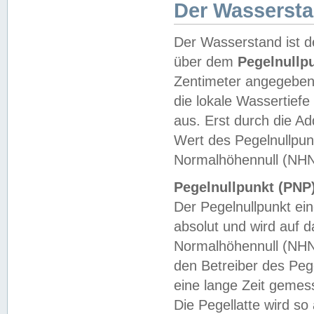
Der Wasserst
Der Wasserstand ist d
über dem
Pegelnullp
Zentimeter angegeben
die lokale Wassertie
aus. Erst durch die A
Wert des Pegelnullpun
Normalhöhennull (NHN
Pegelnullpunkt (PNP)
Der Pegelnullpunkt ei
absolut und wird auf
Normalhöhennull (NHN
den Betreiber des Pege
eine lange Zeit geme
Die Pegellatte wird s