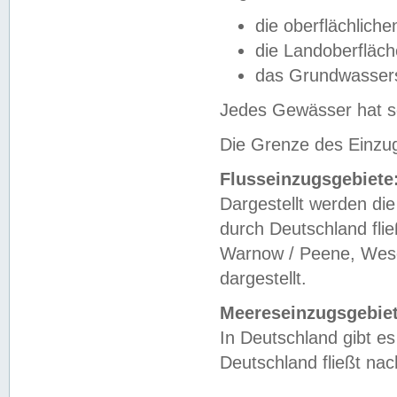
die oberflächlich
die Landoberfläc
das Grundwasser
Jedes Gewässer hat se
Die Grenze des Einzug
Flusseinzugsgebiete
Dargestellt werden die
durch Deutschland fli
Warnow / Peene, Weser
dargestellt.
Meereseinzugsgebiet
In Deutschland gibt 
Deutschland fließt n