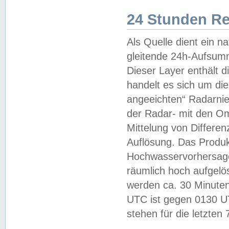
24 Stunden R
Als Quelle dient ein n
gleitende 24h-Aufsum
Dieser Layer enthält
handelt es sich um di
angeeichten“ Radarnie
der Radar- mit den O
Mittelung von Differe
Auflösung. Das Produk
Hochwasservorhersagez
räumlich hoch aufgelö
werden ca. 30 Minuten
UTC ist gegen 0130 UTC
stehen für die letzten