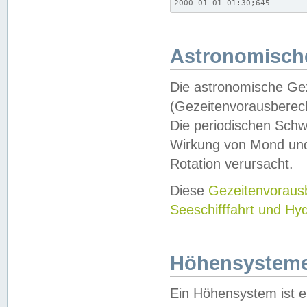
2000-01-01 01:30;645
Astronomische
Die astronomische Gez
(Gezeitenvorausberec
Die periodischen Schw
Wirkung von Mond und
Rotation verursacht.
Diese
Gezeitenvorau
Seeschifffahrt und Hy
Höhensystem
Ein Höhensystem ist e