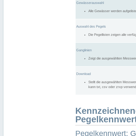
Gewässerauswahl
Alle Gewässer werden aufgelist
Auswahl des Pegels
Die Pegellisten zeigen alle ver
Ganglinien
Zeigt die ausgewählten Messwer
Download
Stellt die ausgewählten Messwer
kann txt, csv oder zrxp verwen
Kennzeichnen
Pegelkennwer
Pegelkennwert: 