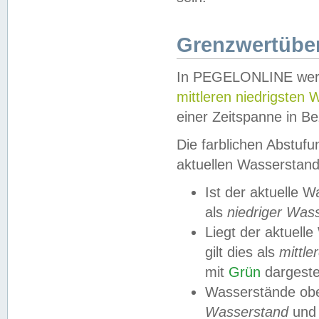
Grenzwertüber
In PEGELONLINE werde
mittleren niedrigsten
einer Zeitspanne in Be
Die farblichen Abstuf
aktuellen Wasserstand
Ist der aktuelle 
als
niedriger Was
Liegt der aktue
gilt dies als
mittle
mit
Grün
dargestel
Wasserstände obe
Wasserstand
und