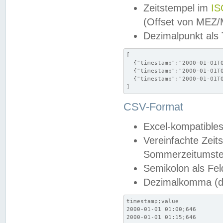
Zeitstempel im
IS
(Offset von MEZ
Dezimalpunkt als
[

  {"timestamp":"2000-01-01T0
  {"timestamp":"2000-01-01T0
  {"timestamp":"2000-01-01T0
]
CSV-Format
Excel-kompatibles
Vereinfachte Zeit
Sommerzeitumstel
Semikolon als Fel
Dezimalkomma (de
timestamp;value

2000-01-01 01:00;646

2000-01-01 01:15;646
