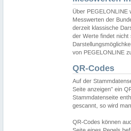
Über PEGELONLINE wer
Messwerten der Bundes
derzeit klassische Da
der Werte findet nicht 
Darstellungsmöglichkei
von PEGELONLINE zu 
QR-Codes
Auf der Stammdatensei
Seite anzeigen" ein Q
Stammdatenseite enthä
gescannt, so wird man
QR-Codes können auc
Seite eines Pegels be