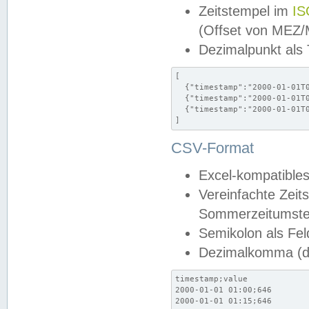
Zeitstempel im
IS
(Offset von MEZ
Dezimalpunkt als
[

  {"timestamp":"2000-01-01T0
  {"timestamp":"2000-01-01T0
  {"timestamp":"2000-01-01T0
]
CSV-Format
Excel-kompatibles
Vereinfachte Zeit
Sommerzeitumstel
Semikolon als Fel
Dezimalkomma (de
timestamp;value

2000-01-01 01:00;646

2000-01-01 01:15;646
