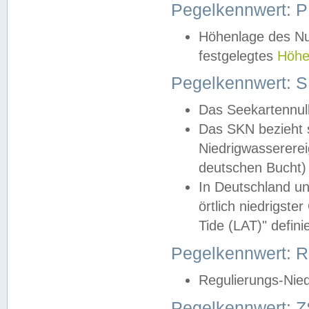
Pegelkennwert: 
Höhenlage des Nul
festgelegtes
Höhe
Pegelkennwert: 
Das Seekartennull
Das SKN bezieht s
Niedrigwassererei
deutschen Bucht) 
In Deutschland un
örtlich niedrigst
Tide (LAT)" definie
Pegelkennwert:
Regulierungs-Nie
Pegelkennwert: Z