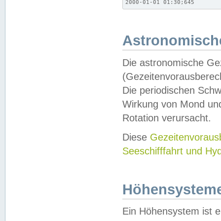
2000-01-01 01:30;645
Astronomische
Die astronomische Gez
(Gezeitenvorausberec
Die periodischen Schw
Wirkung von Mond und
Rotation verursacht.
Diese
Gezeitenvorau
Seeschifffahrt und Hy
Höhensystem
Ein Höhensystem ist e