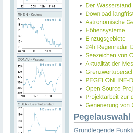
Der Wasserstand
Download langfris
RHEIN - Koblenz
Astronomische Gez
Höhensysteme
Einzugsgebiete
24h Regenradar
Seezeichen von 
DONAU - Passau
Aktualität der Me
Grenzwertübersch
PEGELONLINE-Di
Open Source Projek
Projektarbeit zur
Generierung von 
ODER - Eisenhüttenstadt
Pegelauswahl 
Grundlegende Funkti