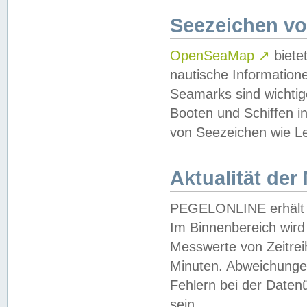
Seezeichen v
OpenSeaMap
↗
biete
nautische Information
Seamarks sind wichtig
Booten und Schiffen i
von Seezeichen wie Le
Aktualität der
PEGELONLINE erhält u
Im Binnenbereich wird 
Messwerte von Zeitreih
Minuten. Abweichungen
Fehlern bei der Daten
sein.