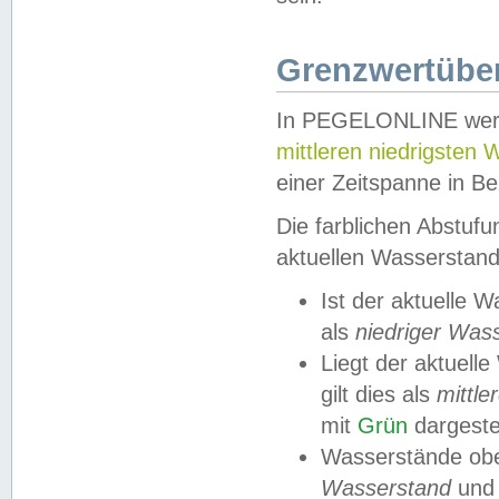
Grenzwertüber
In PEGELONLINE werde
mittleren niedrigsten
einer Zeitspanne in Be
Die farblichen Abstuf
aktuellen Wasserstand
Ist der aktuelle 
als
niedriger Was
Liegt der aktue
gilt dies als
mittle
mit
Grün
dargestel
Wasserstände obe
Wasserstand
und