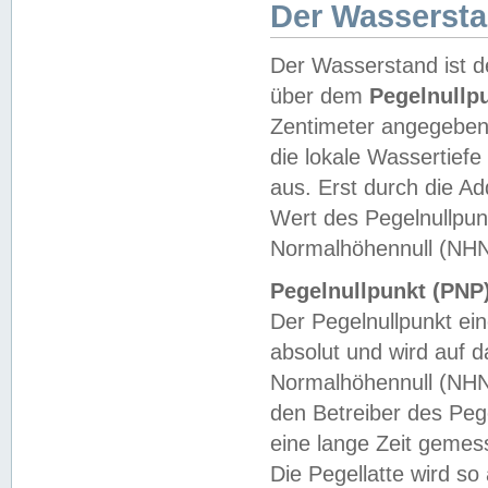
Der Wasserst
Der Wasserstand ist d
über dem
Pegelnullp
Zentimeter angegeben
die lokale Wassertie
aus. Erst durch die A
Wert des Pegelnullpun
Normalhöhennull (NHN
Pegelnullpunkt (PNP)
Der Pegelnullpunkt ei
absolut und wird auf
Normalhöhennull (NHN
den Betreiber des Pege
eine lange Zeit geme
Die Pegellatte wird s