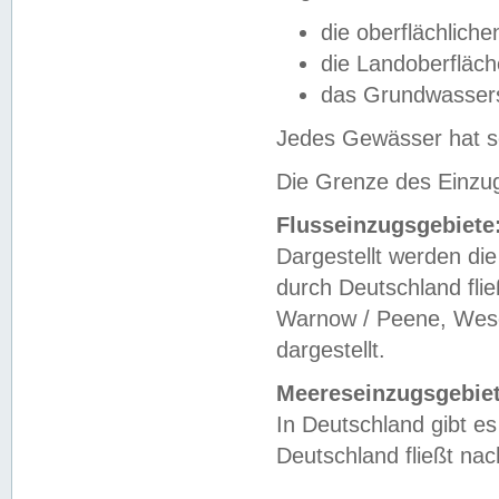
die oberflächlich
die Landoberfläc
das Grundwasser
Jedes Gewässer hat se
Die Grenze des Einzug
Flusseinzugsgebiete
Dargestellt werden die
durch Deutschland fli
Warnow / Peene, Weser
dargestellt.
Meereseinzugsgebiet
In Deutschland gibt 
Deutschland fließt n