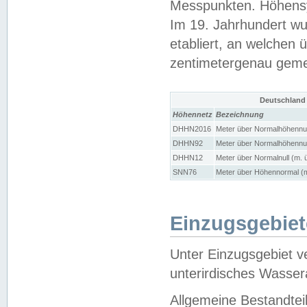
Messpunkten. Höhensy
Im 19. Jahrhundert wu
etabliert, an welchen 
zentimetergenau gem
Deutschland
Höhennetz
Bezeichnung
DHHN2016
Meter über Normalhöhennul
DHHN92
Meter über Normalhöhennul
DHHN12
Meter über Normalnull (m. 
SNN76
Meter über Höhennormal (m
Einzugsgebiet
Unter Einzugsgebiet v
unterirdisches Wasser
Allgemeine Bestandtei