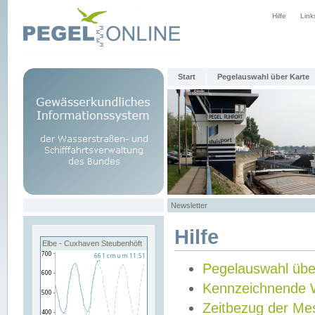
Hilfe
Link
Start
Pegelauswahl über Karte
Newsletter
Hilfe
Elbe - Cuxhaven Steubenhöft
Pegelauswahl übe
Kennzeichnende 
Zeitbezug der Me