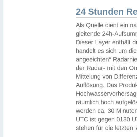
24 Stunden R
Als Quelle dient ein n
gleitende 24h-Aufsum
Dieser Layer enthält
handelt es sich um di
angeeichten“ Radarnie
der Radar- mit den O
Mittelung von Differe
Auflösung. Das Produk
Hochwasservorhersagez
räumlich hoch aufgelö
werden ca. 30 Minuten
UTC ist gegen 0130 UTC
stehen für die letzten