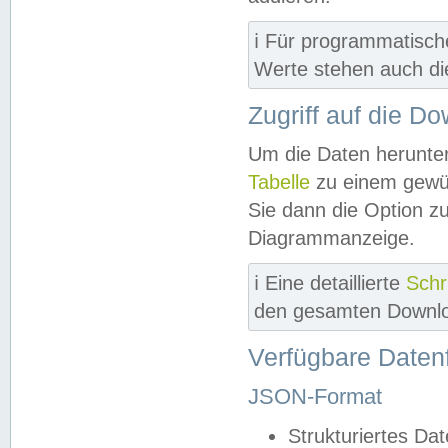
ℹ️ Für programmatisch
Werte stehen auch d
Zugriff auf die D
Um die Daten herunter
Tabelle
zu einem gewün
Sie dann die Option z
Diagrammanzeige.
ℹ️ Eine detaillierte
Schr
den gesamten Downlo
Verfügbare Daten
JSON-Format
Strukturiertes Da