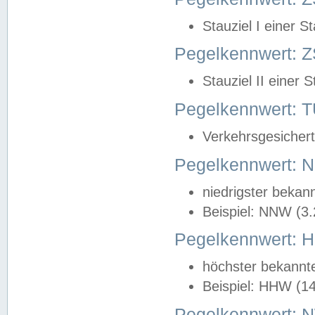
Stauziel I einer S
Pegelkennwert: Z
Stauziel II einer 
Pegelkennwert:
Verkehrsgesichert
Pegelkennwert:
niedrigster bekan
Beispiel: NNW (3
Pegelkennwert:
höchster bekannt
Beispiel: HHW (1
Pegelkennwert: 