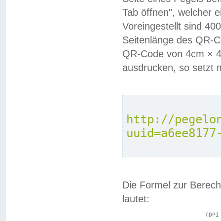
Tab öffnen", welcher 
Voreingestellt sind 4
Seitenlänge des QR-C
QR-Code von 4cm × 4c
ausdrucken, so setzt 
http://pegelo
uuid=a6ee8177
Die Formel zur Berech
lautet:
			(DPI × Druckkantenlänge in cm) ÷ 2,54 = Kantenlänge in Pixel
