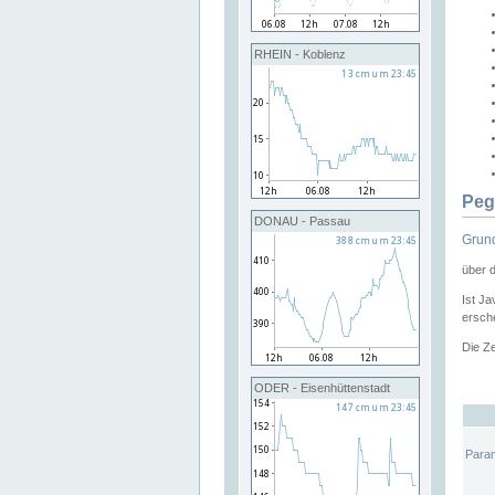
RHEIN - Koblenz
Peg
DONAU - Passau
Grund
über 
Ist Ja
ersche
Die Ze
ODER - Eisenhüttenstadt
Para