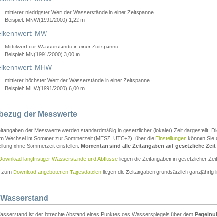
mittlerer niedrigster Wert der Wasserstände in einer Zeitspanne
Beispiel: MNW(1991/2000) 1,22 m
lkennwert: MW
Mittelwert der Wasserstände in einer Zeitspanne
Beispiel: MN(1991/2000) 3,00 m
elkennwert: MHW
mittlerer höchster Wert der Wasserstände in einer Zeitspanne
Beispiel: MHW(1991/2000) 6,00 m
tbezug der Messwerte
itangaben der Messwerte werden standardmäßig in gesetzlicher (lokaler) Zeit dargestellt. D
em Wechsel im Sommer zur Sommerzeit (MESZ, UTC+2). über die
Einstellungen
können Sie d
ellung ohne Sommerzeit einstellen.
Momentan sind alle Zeitangaben auf gesetzliche Zeit e
Download langfristiger Wasserstände und Abflüsse
liegen die Zeitangaben in gesetzlicher Zeit
n zum
Download angebotenen Tagesdateien
liegen die Zeitangaben grundsätzlich ganzjährig in
 Wasserstand
asserstand ist der lotrechte Abstand eines Punktes des Wasserspiegels über dem
Pegelnul