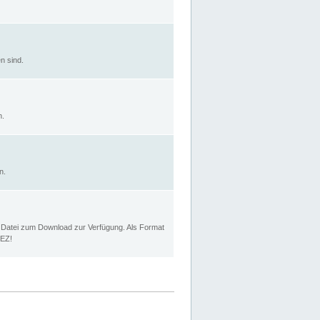
n sind.
n.
n.
p Datei zum Download zur Verfügung. Als Format
MEZ!