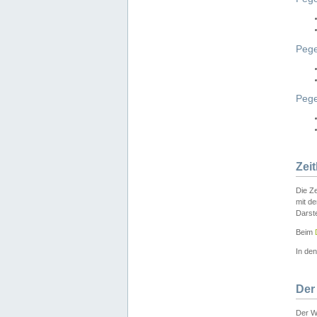
Pege
Peg
Zei
Die Ze
mit d
Darst
Beim
In de
Der
Der W