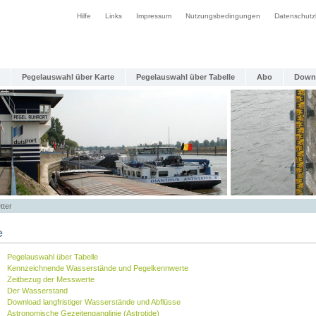
Hilfe
Links
Impressum
Nutzungsbedingungen
Datenschutz
Pegelauswahl über Karte
Pegelauswahl über Tabelle
Abo
Down
tter
e
Pegelauswahl über Tabelle
Kennzeichnende Wasserstände und Pegelkennwerte
Zeitbezug der Messwerte
Der Wasserstand
Download langfristiger Wasserstände und Abflüsse
Astronomische Gezeitenganglinie (Astrotide)