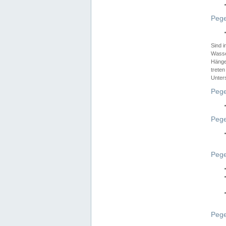
Pege
Sind 
Wasser
Hänge
treten
Unter
Pege
Pege
Pege
Pege