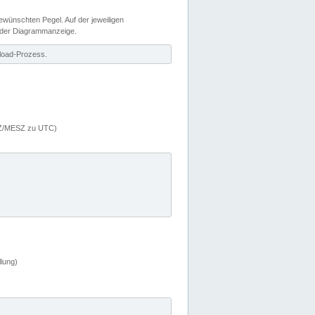
wünschten Pegel. Auf der jeweiligen
 der Diagrammanzeige.
load-Prozess.
MEZ/MESZ zu UTC)
lung)