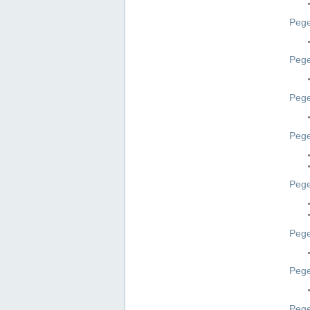
Pege
Pege
Peg
Pege
Pege
Pege
Pege
Peg