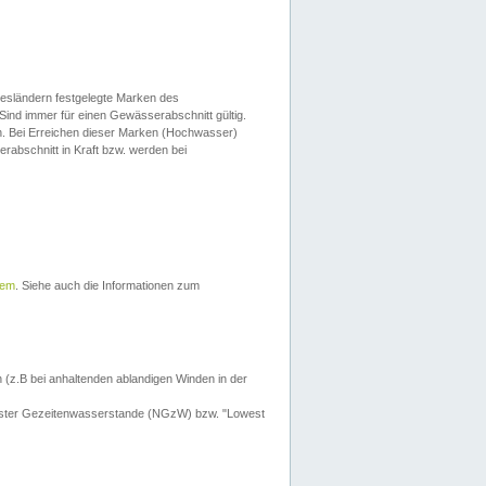
esländern festgelegte Marken des
Sind immer für einen Gewässerabschnitt gültig.
. Bei Erreichen dieser Marken (Hochwasser)
erabschnitt in Kraft bzw. werden bei
tem
. Siehe auch die Informationen zum
 (z.B bei anhaltenden ablandigen Winden in der
drigster Gezeitenwasserstande (NGzW) bzw. "Lowest