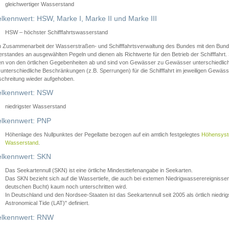
gleichwertiger Wasserstand
lkennwert: HSW, Marke I, Marke II und Marke III
HSW – höchster Schifffahrtswasserstand
in Zusammenarbeit der Wasserstraßen- und Schifffahrtsverwaltung des Bundes mit den Bund
standes an ausgewählten Pegeln und dienen als Richtwerte für den Betrieb der Schifffahrt. 
n von den örtlichen Gegebenheiten ab und sind von Gewässer zu Gewässer unterschiedlich
 unterschiedliche Beschränkungen (z.B. Sperrungen) für die Schifffahrt im jeweiligen Gewäss
schreitung wieder aufgehoben.
lkennwert: NSW
niedrigster Wasserstand
lkennwert: PNP
Höhenlage des Nullpunktes der Pegellatte bezogen auf ein amtlich festgelegtes
Höhensys
Wasserstand
.
lkennwert: SKN
Das Seekartennull (SKN) ist eine örtliche Mindesttiefenangabe in Seekarten.
Das SKN bezieht sich auf die Wassertiefe, die auch bei extemen Niedrigwasserereignissen
deutschen Bucht) kaum noch unterschritten wird.
In Deutschland und den Nordsee-Staaten ist das Seekartennull seit 2005 als örtlich nie
Astronomical Tide (LAT)" definiert.
lkennwert: RNW