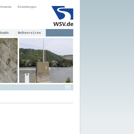
hinweise
Einstellungen
loads
Webservices