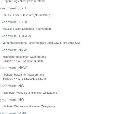
Regulierungs-Niedrigwasserstand
lkennwert: ZS_I
Stauziel I einer Staustufe (Normalstau)
lkennwert: ZS_II
Stauziel II einer Staustufe (Höchststau)
elkennwert: TUGLW
Verkehrsgesicherte Fahrrinnentiefe unter GlW (Tiefe unter GlW)
lkennwert: NNW
niedrigster bekannter Wasserstand
Beispiel: NNW (3.2.1942) 9,30 m
lkennwert: HHW
höchster bekannter Wasserstand
Beispiel: HHW (14.8.2001) 14,31 m
lkennwert: NW
niedrigster Wasserstand in einer Zeitspanne
lkennwert: HW
höchster Wasserstand in einer Zeitspanne
elkennwert: MNW