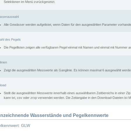
Selektionen im Menü zurückgesetzt.
sserauswahl
Alle Gewässer werden aufgelistet, wenn Daten für den ausgewählten Parameter vorhande
ahl des Pegels
Die Pegellisten zeigen alle verfügbaren Pegel einmal mit Namen und einmal mit Nummer a
inien
Zeigt die ausgewählten Messwerte als Ganglinie. Es können maximal 6 ausgewählt werde
load
Stellt die ausgewählten Messwerte innerhalb eines auswählbaren Zeitbereichs in einer Zi
kann txt, csv oder zrxp verwendet werden. Die Zeitangabe in den Download-Dateien ist 
nzeichnende Wasserstände und Pegelkennwerte
lkennwert: GLW