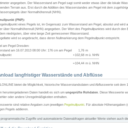
ntimeter angegeben. Der Wasserstand am Pegel sagt somit weder etwas über die lokale Wa
enden Terrain aus. Erst durch die Addition des Wasserstandes am Pegel mit dem zugehörig
asserspiegels über Normalhöhennull (NHN).
nullpunkt (PNP):
egelnullpunkt eines Pegels ist, im Gegensatz zum Wasserstand am Pegel, absolut und wir
ter über Normalhöhennull (NHN) angegeben. Der Wert des Pegelnullpunktes wird durch den Bet
 dem niedrigsten, über eine lange Zeit gemessenen Wasserstand.
gellatte wird so angebracht, dass deren Nullmarkierung dem Pegelnullpunkt entspricht.
iel am Pegel Dresden:
rstand am 16.07.2013 08:00 Uhr: 176 cm am Pegel
1,76
m
ullpunkt
+
102,68
m ü. NHN
=
104,44
m ü. NHN
nload langfristiger Wasserstände und Abflüsse
ONLINE bietet die Möglichkeit, historische Wasserstandsdaten und Abflusswerte seit dem 1
en heruntergeladenen Daten handelt es sich um
ungeprüfte Rohdaten
. Diese Messwerte wur
ehler oder andere Unregelmäßigkeiten enthalten.
esswerte sind relative Angaben zum jeweiligen
Pegelnullpunkt
. Für absolute Höhenangaben 
igen Pegels addieren.
ür programmatische Zugriffe und automatisierte Datenabfragen aktueller Werte stehen auch d