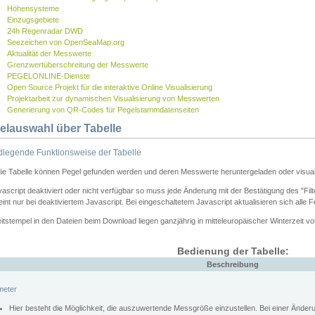
Höhensysteme
Einzugsgebiete
24h Regenradar DWD
Seezeichen von OpenSeaMap.org
Aktualität der Messwerte
Grenzwertüberschreitung der Messwerte
PEGELONLINE-Dienste
Open Source Projekt für die interaktive Online Visualisierung
Projektarbeit zur dynamischen Visualisierung von Messwerten
Generierung von QR-Codes für Pegelstammdatenseiten
elauswahl über Tabelle
legende Funktionsweise der Tabelle
die Tabelle können Pegel gefunden werden und deren Messwerte heruntergeladen oder visuali
vascript deaktiviert oder nicht verfügbar so muss jede Änderung mit der Bestätigung des "Filt
int nur bei deaktiviertem Javascript. Bei eingeschaltetem Javascript aktualisieren sich alle 
itstempel in den Dateien beim Download liegen ganzjährig in mitteleuropäischer Winterzeit vo
Bedienung der Tabelle:
Beschreibung
meter
Hier besteht die Möglichkeit, die auszuwertende Messgröße einzustellen. Bei einer Ände