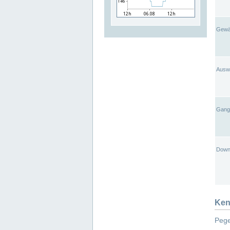
Gewä
Ausw
Gangl
Down
Ken
Pege