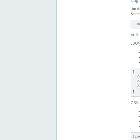
Zugr
Um di
Stamm
ℹ️ Ei
Verf
JSON
[

  {
  {
  {
]
CSV-
tim