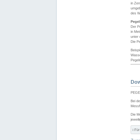
in Ze
umgeb
des W
Pegel
Der P
in Me
unter
Die Pe
Beisp
Wasse
Pegeln
Dow
PEGEL
Bei d
Messf
Die M
jeweil
ℹ️ F