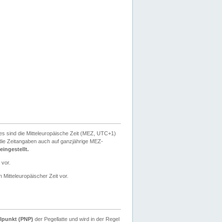
ies sind die Mitteleuropäische Zeit (MEZ, UTC+1)
ie Zeitangaben auch auf ganzjährige MEZ-
ingestellt.
 vor.
 Mitteleuropäischer Zeit vor.
lpunkt (PNP)
der Pegellatte und wird in der Regel