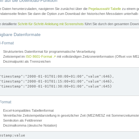
iff auf die Download-Funktion
e Daten herunterzuladen, navigieren Sie zunächst über die
Pegelauswahl-Tabelle
zu einem ge
datenseite finden Sie dann die Option zum Download der historischen Messdaten unterhalb
ne detaillierte
Schritt-für-Schritt-Anleitung mit Screenshots
führt Sie durch den gesamten Down
ügbare Datenformate
-Format
Strukturiertes Datenformat für programmatische Verarbeitung
Zeitstempel im
ISO 8601-Format
↗
mit vollständigen Zeitzoneninformation (Offset von 
Dezimalpunkt als Trennzeichen
"timestamp":"2000-01-01T01:00:00+01:00","value":646},

"timestamp":"2000-01-01T01:15:00+01:00","value":646},

"timestamp":"2000-01-01T01:30:00+01:00","value":645}

Format
Excel-kompatibles Tabellenformat
Vereinfachte Zeitstempeldarstellung in gesetzlicher Zeit (MEZ/MESZ mit Sommerzeitumstel
Semikolon als Feldtrenner
Dezimalkomma (deutsche Notation)
estamp;value
