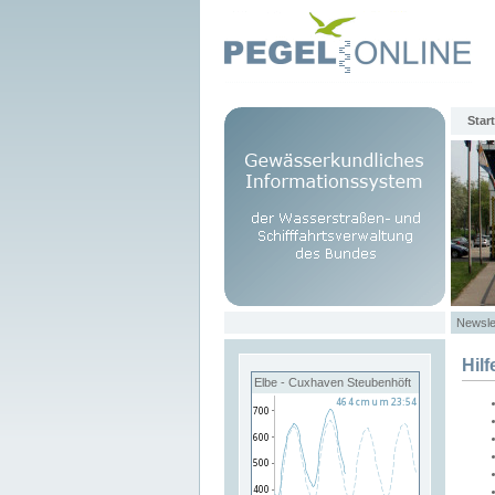
Start
Newsle
Hilf
Elbe - Cuxhaven Steubenhöft