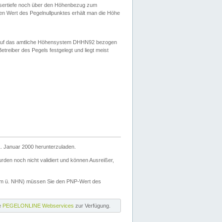
ssertiefe noch über den Höhenbezug zum
en Wert des Pegelnullpunktes erhält man die Höhe
d auf das amtliche Höhensystem DHHN92 bezogen
reiber des Pegels festgelegt und liegt meist
. Januar 2000 herunterzuladen.
den noch nicht validiert und können Ausreißer,
(m ü. NHN) müssen Sie den PNP-Wert des
ie
PEGELONLINE Webservices
zur Verfügung.