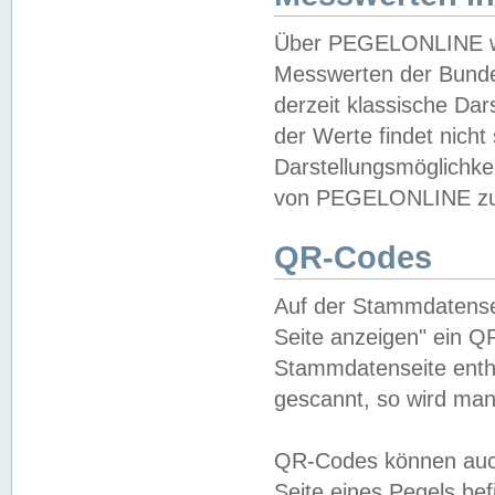
Über PEGELONLINE wer
Messwerten der Bundes
derzeit klassische Da
der Werte findet nicht 
Darstellungsmöglichkei
von PEGELONLINE zu 
QR-Codes
Auf der Stammdatensei
Seite anzeigen" ein Q
Stammdatenseite enthä
gescannt, so wird man
QR-Codes können auc
Seite eines Pegels be