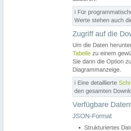
ℹ️ Für programmatisch
Werte stehen auch d
Zugriff auf die D
Um die Daten herunter
Tabelle
zu einem gewün
Sie dann die Option z
Diagrammanzeige.
ℹ️ Eine detaillierte
Schr
den gesamten Downlo
Verfügbare Daten
JSON-Format
Strukturiertes Da