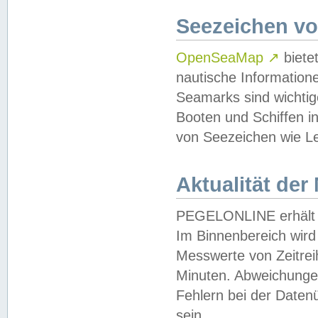
Seezeichen v
OpenSeaMap
↗
biete
nautische Information
Seamarks sind wichtig
Booten und Schiffen i
von Seezeichen wie Le
Aktualität der
PEGELONLINE erhält u
Im Binnenbereich wird 
Messwerte von Zeitreih
Minuten. Abweichungen
Fehlern bei der Daten
sein.