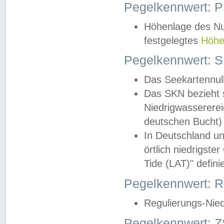
Pegelkennwert: 
Höhenlage des Nul
festgelegtes
Höhe
Pegelkennwert: 
Das Seekartennull
Das SKN bezieht s
Niedrigwassererei
deutschen Bucht) 
In Deutschland un
örtlich niedrigst
Tide (LAT)" definie
Pegelkennwert:
Regulierungs-Nie
Pegelkennwert: Z