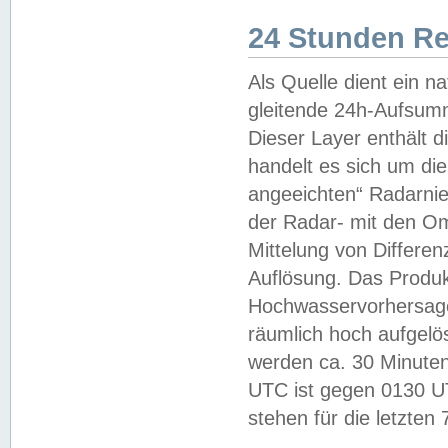
24 Stunden R
Als Quelle dient ein n
gleitende 24h-Aufsum
Dieser Layer enthält
handelt es sich um di
angeeichten“ Radarnie
der Radar- mit den O
Mittelung von Differe
Auflösung. Das Produk
Hochwasservorhersagez
räumlich hoch aufgelö
werden ca. 30 Minuten
UTC ist gegen 0130 UTC
stehen für die letzten