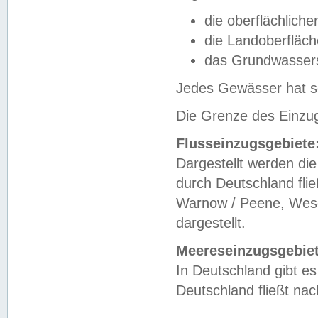
die oberflächlich
die Landoberfläc
das Grundwasser
Jedes Gewässer hat se
Die Grenze des Einzug
Flusseinzugsgebiete
Dargestellt werden die
durch Deutschland fli
Warnow / Peene, Weser
dargestellt.
Meereseinzugsgebiet
In Deutschland gibt 
Deutschland fließt n