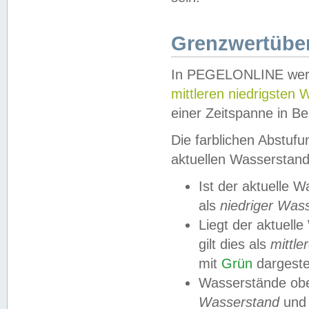
Grenzwertüber
In PEGELONLINE werde
mittleren niedrigsten
einer Zeitspanne in Be
Die farblichen Abstuf
aktuellen Wasserstand
Ist der aktuelle 
als
niedriger Was
Liegt der aktue
gilt dies als
mittle
mit
Grün
dargestel
Wasserstände obe
Wasserstand
und