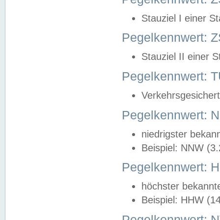
Stauziel I einer S
Pegelkennwert: Z
Stauziel II einer 
Pegelkennwert:
Verkehrsgesichert
Pegelkennwert:
niedrigster bekan
Beispiel: NNW (3
Pegelkennwert:
höchster bekannt
Beispiel: HHW (1
Pegelkennwert: 