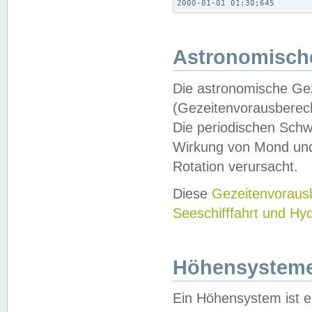
2000-01-01 01:30;645
Astronomische
Die astronomische Gez
(Gezeitenvorausberec
Die periodischen Schw
Wirkung von Mond und
Rotation verursacht.
Diese
Gezeitenvorau
Seeschifffahrt und Hy
Höhensystem
Ein Höhensystem ist e