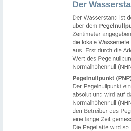
Der Wasserst
Der Wasserstand ist d
über dem
Pegelnullp
Zentimeter angegeben
die lokale Wassertie
aus. Erst durch die A
Wert des Pegelnullpun
Normalhöhennull (NHN
Pegelnullpunkt (PNP)
Der Pegelnullpunkt ei
absolut und wird auf
Normalhöhennull (NHN
den Betreiber des Pege
eine lange Zeit geme
Die Pegellatte wird s