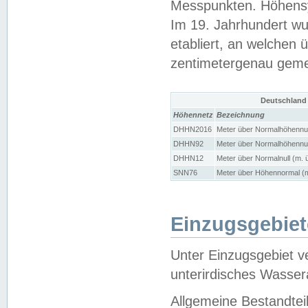
Messpunkten. Höhensy
Im 19. Jahrhundert wu
etabliert, an welchen 
zentimetergenau gem
Deutschland
Höhennetz
Bezeichnung
DHHN2016
Meter über Normalhöhennul
DHHN92
Meter über Normalhöhennul
DHHN12
Meter über Normalnull (m. 
SNN76
Meter über Höhennormal (m
Einzugsgebiet
Unter Einzugsgebiet v
unterirdisches Wasser
Allgemeine Bestandtei