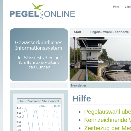
Hilfe
Link
Start
Pegelauswahl über Karte
Newsletter
Hilfe
Elbe - Cuxhaven Steubenhöft
Pegelauswahl übe
Kennzeichnende 
Zeitbezug der Me