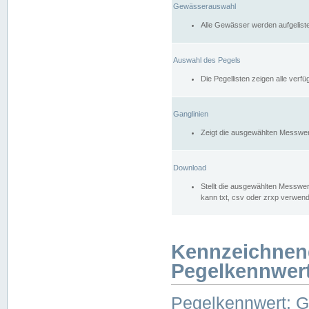
Gewässerauswahl
Alle Gewässer werden aufgelist
Auswahl des Pegels
Die Pegellisten zeigen alle ver
Ganglinien
Zeigt die ausgewählten Messwer
Download
Stellt die ausgewählten Messwer
kann txt, csv oder zrxp verwen
Kennzeichnen
Pegelkennwer
Pegelkennwert: 