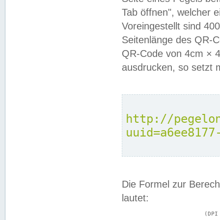
Tab öffnen", welcher 
Voreingestellt sind 4
Seitenlänge des QR-C
QR-Code von 4cm × 4c
ausdrucken, so setzt 
http://pegelo
uuid=a6ee8177
Die Formel zur Berech
lautet:
			(DPI × Druckkantenlänge in cm) ÷ 2,54 = Kantenlänge in Pixel
