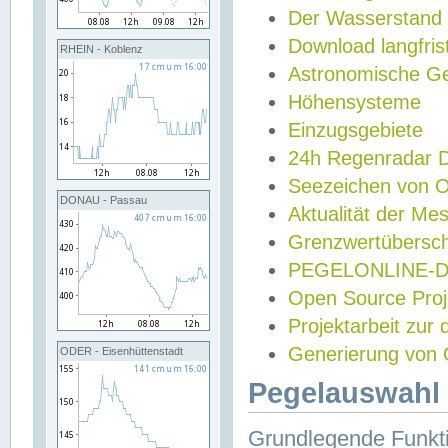
Der Wasserstand
Download langfris
RHEIN - Koblenz
Astronomische Gez
Höhensysteme
Einzugsgebiete
24h Regenradar
Seezeichen von 
DONAU - Passau
Aktualität der Me
Grenzwertübersch
PEGELONLINE-Di
Open Source Projek
Projektarbeit zur
Generierung von 
ODER - Eisenhüttenstadt
Pegelauswahl 
Grundlegende Funkti