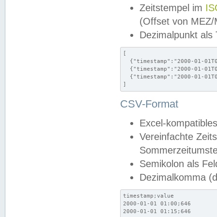
Zeitstempel im
IS
(Offset von MEZ
Dezimalpunkt als
[

  {"timestamp":"2000-01-01T0
  {"timestamp":"2000-01-01T0
  {"timestamp":"2000-01-01T0
]
CSV-Format
Excel-kompatibles
Vereinfachte Zeit
Sommerzeitumstel
Semikolon als Fel
Dezimalkomma (de
timestamp;value

2000-01-01 01:00;646

2000-01-01 01:15;646
