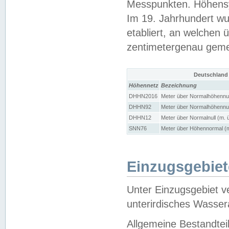
Messpunkten. Höhensy
Im 19. Jahrhundert wu
etabliert, an welchen 
zentimetergenau gem
Deutschland
Höhennetz
Bezeichnung
DHHN2016
Meter über Normalhöhennul
DHHN92
Meter über Normalhöhennul
DHHN12
Meter über Normalnull (m. 
SNN76
Meter über Höhennormal (m
Einzugsgebiet
Unter Einzugsgebiet v
unterirdisches Wasser
Allgemeine Bestandtei