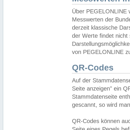
Über PEGELONLINE wer
Messwerten der Bundes
derzeit klassische Da
der Werte findet nicht 
Darstellungsmöglichkei
von PEGELONLINE zu 
QR-Codes
Auf der Stammdatensei
Seite anzeigen" ein Q
Stammdatenseite enthä
gescannt, so wird man
QR-Codes können auc
Seite eines Pegels be