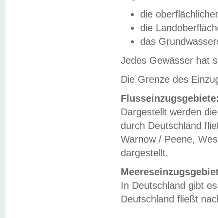
die oberflächlich
die Landoberfläc
das Grundwasser
Jedes Gewässer hat se
Die Grenze des Einzug
Flusseinzugsgebiete
Dargestellt werden die
durch Deutschland fli
Warnow / Peene, Weser
dargestellt.
Meereseinzugsgebiet
In Deutschland gibt 
Deutschland fließt n