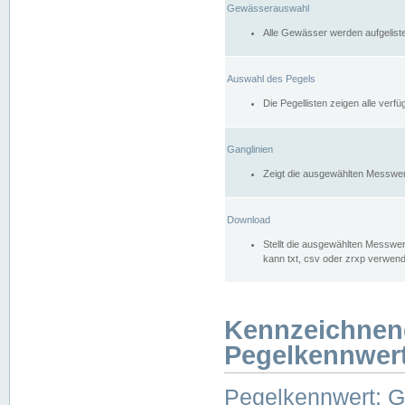
Gewässerauswahl
Alle Gewässer werden aufgelist
Auswahl des Pegels
Die Pegellisten zeigen alle ver
Ganglinien
Zeigt die ausgewählten Messwer
Download
Stellt die ausgewählten Messwer
kann txt, csv oder zrxp verwen
Kennzeichnen
Pegelkennwer
Pegelkennwert: 