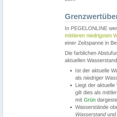
Grenzwertüber
In PEGELONLINE werde
mittleren niedrigsten
einer Zeitspanne in Be
Die farblichen Abstuf
aktuellen Wasserstand
Ist der aktuelle 
als
niedriger Was
Liegt der aktue
gilt dies als
mittle
mit
Grün
dargestel
Wasserstände obe
Wasserstand
und