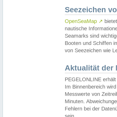
Seezeichen v
OpenSeaMap
↗
biete
nautische Information
Seamarks sind wichtig
Booten und Schiffen i
von Seezeichen wie Le
Aktualität der
PEGELONLINE erhält u
Im Binnenbereich wird 
Messwerte von Zeitreih
Minuten. Abweichungen
Fehlern bei der Daten
sein.