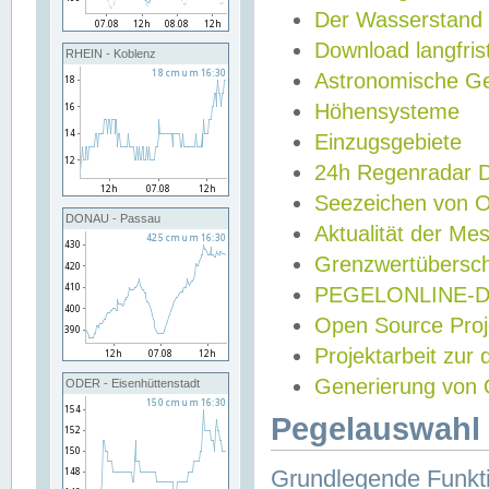
Der Wasserstand
Download langfris
RHEIN - Koblenz
Astronomische Gez
Höhensysteme
Einzugsgebiete
24h Regenradar
Seezeichen von 
DONAU - Passau
Aktualität der Me
Grenzwertübersch
PEGELONLINE-Di
Open Source Projek
Projektarbeit zur
Generierung von 
ODER - Eisenhüttenstadt
Pegelauswahl 
Grundlegende Funkti