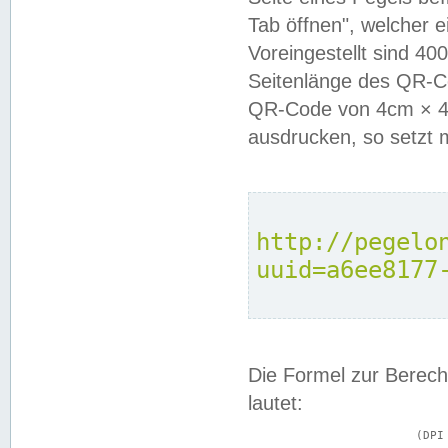
Tab öffnen", welcher 
Voreingestellt sind 4
Seitenlänge des QR-C
QR-Code von 4cm × 4c
ausdrucken, so setzt 
http://pegelo
uuid=a6ee8177
Die Formel zur Berech
lautet:
			(DPI × Druckkantenlänge in cm) ÷ 2,54 = Kantenlänge in Pixel
