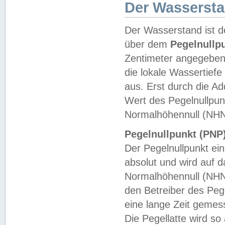
Der Wasserst
Der Wasserstand ist d
über dem
Pegelnullp
Zentimeter angegeben
die lokale Wassertie
aus. Erst durch die A
Wert des Pegelnullpun
Normalhöhennull (NHN
Pegelnullpunkt (PNP)
Der Pegelnullpunkt ei
absolut und wird auf
Normalhöhennull (NHN
den Betreiber des Pege
eine lange Zeit geme
Die Pegellatte wird s