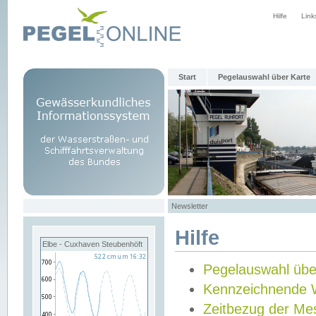
Hilfe
Link
Start
Pegelauswahl über Karte
Newsletter
Hilfe
Elbe - Cuxhaven Steubenhöft
Pegelauswahl übe
Kennzeichnende 
Zeitbezug der Me