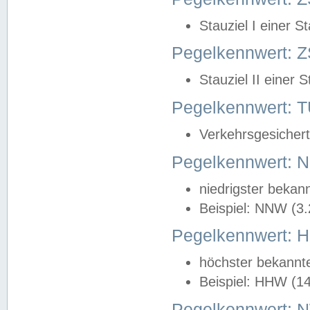
Stauziel I einer S
Pegelkennwert: Z
Stauziel II einer 
Pegelkennwert:
Verkehrsgesichert
Pegelkennwert:
niedrigster bekan
Beispiel: NNW (3
Pegelkennwert:
höchster bekannt
Beispiel: HHW (1
Pegelkennwert: 