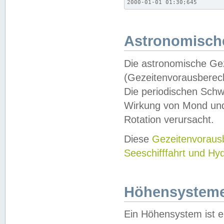
2000-01-01 01:30;645
Astronomische
Die astronomische Gez
(Gezeitenvorausberec
Die periodischen Schw
Wirkung von Mond und
Rotation verursacht.
Diese
Gezeitenvorau
Seeschifffahrt und Hy
Höhensystem
Ein Höhensystem ist e