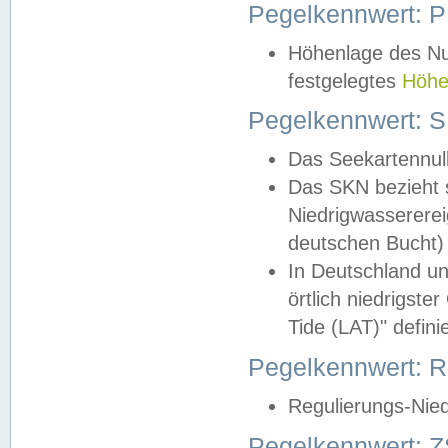
Pegelkennwert: 
Höhenlage des Nul
festgelegtes
Höhe
Pegelkennwert: 
Das Seekartennull
Das SKN bezieht s
Niedrigwassererei
deutschen Bucht) 
In Deutschland un
örtlich niedrigst
Tide (LAT)" definie
Pegelkennwert:
Regulierungs-Nie
Pegelkennwert: Z