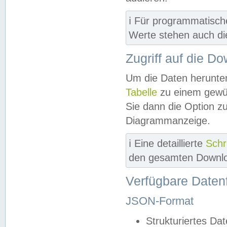
ℹ️ Für programmatisch
Werte stehen auch d
Zugriff auf die D
Um die Daten herunter
Tabelle
zu einem gewün
Sie dann die Option z
Diagrammanzeige.
ℹ️ Eine detaillierte
Schr
den gesamten Downlo
Verfügbare Daten
JSON-Format
Strukturiertes Da