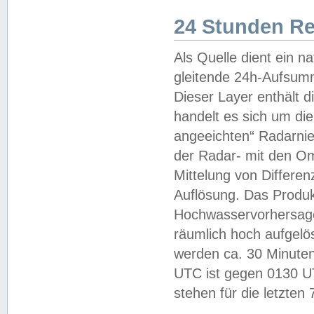
24 Stunden R
Als Quelle dient ein n
gleitende 24h-Aufsum
Dieser Layer enthält
handelt es sich um di
angeeichten“ Radarnie
der Radar- mit den O
Mittelung von Differe
Auflösung. Das Produk
Hochwasservorhersagez
räumlich hoch aufgelö
werden ca. 30 Minuten
UTC ist gegen 0130 UTC
stehen für die letzten