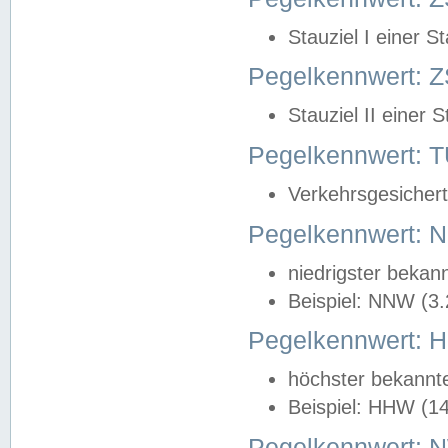
Stauziel I einer S
Pegelkennwert: Z
Stauziel II einer 
Pegelkennwert:
Verkehrsgesichert
Pegelkennwert:
niedrigster bekan
Beispiel: NNW (3
Pegelkennwert:
höchster bekannt
Beispiel: HHW (1
Pegelkennwert: 