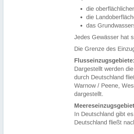
die oberflächlich
die Landoberfläc
das Grundwasser
Jedes Gewässer hat se
Die Grenze des Einzug
Flusseinzugsgebiete
Dargestellt werden die
durch Deutschland fli
Warnow / Peene, Weser
dargestellt.
Meereseinzugsgebiet
In Deutschland gibt 
Deutschland fließt n