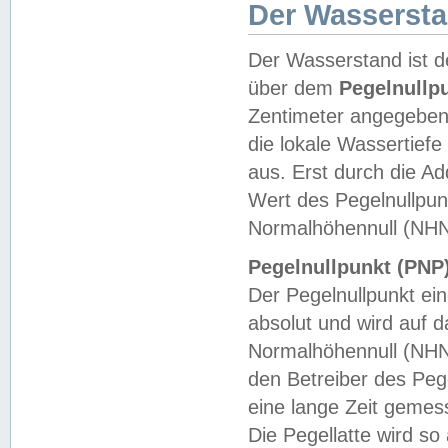
Der Wasserst
Der Wasserstand ist d
über dem
Pegelnullp
Zentimeter angegeben
die lokale Wassertie
aus. Erst durch die A
Wert des Pegelnullpun
Normalhöhennull (NHN
Pegelnullpunkt (PNP)
Der Pegelnullpunkt ei
absolut und wird auf
Normalhöhennull (NHN
den Betreiber des Pege
eine lange Zeit geme
Die Pegellatte wird s