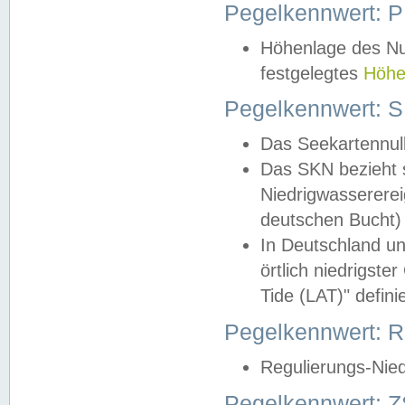
Pegelkennwert: 
Höhenlage des Nul
festgelegtes
Höhe
Pegelkennwert: 
Das Seekartennull
Das SKN bezieht s
Niedrigwassererei
deutschen Bucht) 
In Deutschland un
örtlich niedrigst
Tide (LAT)" definie
Pegelkennwert:
Regulierungs-Nie
Pegelkennwert: Z