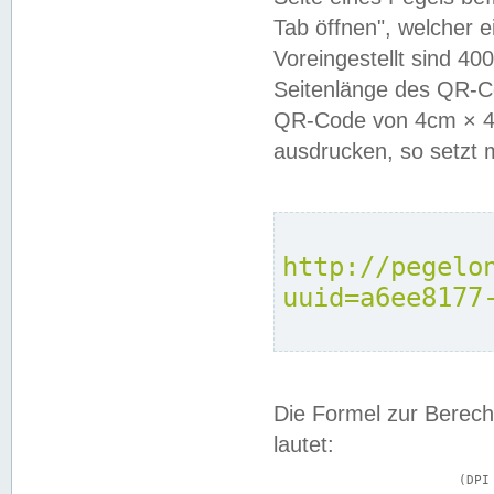
Tab öffnen", welcher 
Voreingestellt sind 4
Seitenlänge des QR-C
QR-Code von 4cm × 4c
ausdrucken, so setzt 
http://pegelo
uuid=a6ee8177
Die Formel zur Berech
lautet:
			(DPI × Druckkantenlänge in cm) ÷ 2,54 = Kantenlänge in Pixel
