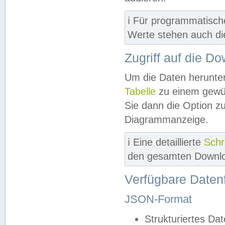
ℹ️ Für programmatisch
Werte stehen auch d
Zugriff auf die D
Um die Daten herunter
Tabelle
zu einem gewün
Sie dann die Option z
Diagrammanzeige.
ℹ️ Eine detaillierte
Schr
den gesamten Downlo
Verfügbare Daten
JSON-Format
Strukturiertes Da