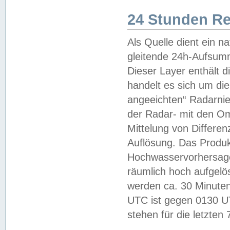
24 Stunden R
Als Quelle dient ein n
gleitende 24h-Aufsum
Dieser Layer enthält
handelt es sich um di
angeeichten“ Radarnie
der Radar- mit den O
Mittelung von Differe
Auflösung. Das Produk
Hochwasservorhersagez
räumlich hoch aufgelö
werden ca. 30 Minuten
UTC ist gegen 0130 UTC
stehen für die letzten