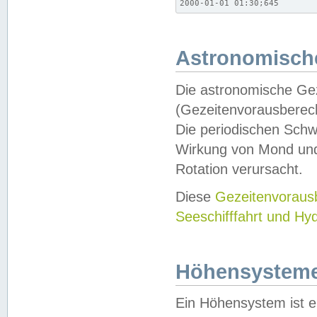
2000-01-01 01:30;645
Astronomische
Die astronomische Gez
(Gezeitenvorausberec
Die periodischen Schw
Wirkung von Mond und
Rotation verursacht.
Diese
Gezeitenvorau
Seeschifffahrt und Hy
Höhensystem
Ein Höhensystem ist e