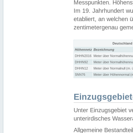
Messpunkten. Höhensy
Im 19. Jahrhundert wu
etabliert, an welchen 
zentimetergenau gem
Deutschland
Höhennetz
Bezeichnung
DHHN2016
Meter über Normalhöhennul
DHHN92
Meter über Normalhöhennul
DHHN12
Meter über Normalnull (m. 
SNN76
Meter über Höhennormal (m
Einzugsgebiet
Unter Einzugsgebiet v
unterirdisches Wasser
Allgemeine Bestandtei