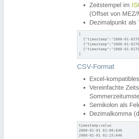
Zeitstempel im
IS
(Offset von MEZ
Dezimalpunkt als
[

  {"timestamp":"2000-01-01T0
  {"timestamp":"2000-01-01T0
  {"timestamp":"2000-01-01T0
]
CSV-Format
Excel-kompatibles
Vereinfachte Zeit
Sommerzeitumstel
Semikolon als Fel
Dezimalkomma (de
timestamp;value

2000-01-01 01:00;646

2000-01-01 01:15;646
