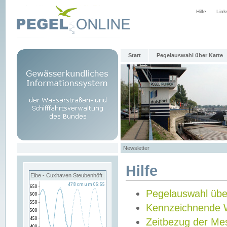
Hilfe
Link
Start
Pegelauswahl über Karte
Newsletter
Hilfe
Elbe - Cuxhaven Steubenhöft
Pegelauswahl übe
Kennzeichnende 
Zeitbezug der Me