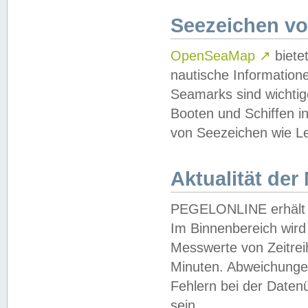
Seezeichen v
OpenSeaMap
↗
biete
nautische Information
Seamarks sind wichtig
Booten und Schiffen i
von Seezeichen wie Le
Aktualität der
PEGELONLINE erhält u
Im Binnenbereich wird 
Messwerte von Zeitreih
Minuten. Abweichungen
Fehlern bei der Daten
sein.