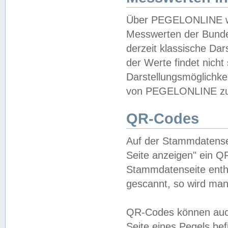
Über PEGELONLINE wer
Messwerten der Bundes
derzeit klassische Da
der Werte findet nicht 
Darstellungsmöglichkei
von PEGELONLINE zu 
QR-Codes
Auf der Stammdatensei
Seite anzeigen" ein Q
Stammdatenseite enthä
gescannt, so wird man
QR-Codes können auc
Seite eines Pegels be