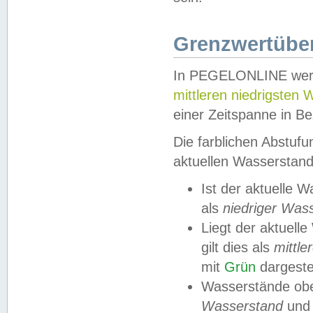
Grenzwertüber
In PEGELONLINE werde
mittleren niedrigsten
einer Zeitspanne in Be
Die farblichen Abstuf
aktuellen Wasserstand
Ist der aktuelle 
als
niedriger Was
Liegt der aktue
gilt dies als
mittle
mit
Grün
dargestel
Wasserstände obe
Wasserstand
und