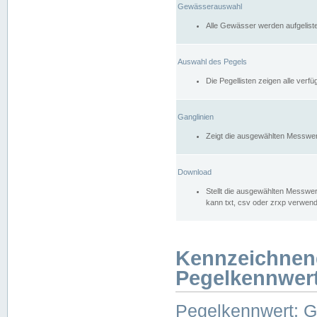
Gewässerauswahl
Alle Gewässer werden aufgelist
Auswahl des Pegels
Die Pegellisten zeigen alle ver
Ganglinien
Zeigt die ausgewählten Messwer
Download
Stellt die ausgewählten Messwer
kann txt, csv oder zrxp verwen
Kennzeichnen
Pegelkennwer
Pegelkennwert: 