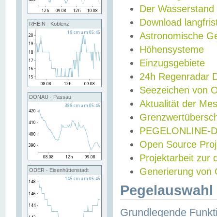
Der Wasserstand
Download langfris
RHEIN - Koblenz
Astronomische Gez
Höhensysteme
Einzugsgebiete
24h Regenradar
Seezeichen von 
DONAU - Passau
Aktualität der Me
Grenzwertübersch
PEGELONLINE-Di
Open Source Projek
Projektarbeit zur
Generierung von 
ODER - Eisenhüttenstadt
Pegelauswahl 
Grundlegende Funkti