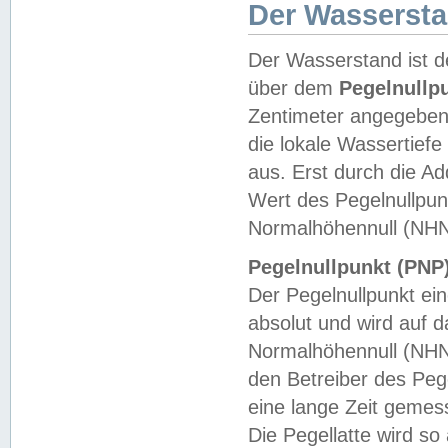
Der Wasserst
Der Wasserstand ist d
über dem
Pegelnullp
Zentimeter angegeben
die lokale Wassertie
aus. Erst durch die A
Wert des Pegelnullpun
Normalhöhennull (NHN
Pegelnullpunkt (PNP)
Der Pegelnullpunkt ei
absolut und wird auf
Normalhöhennull (NHN
den Betreiber des Pege
eine lange Zeit geme
Die Pegellatte wird s