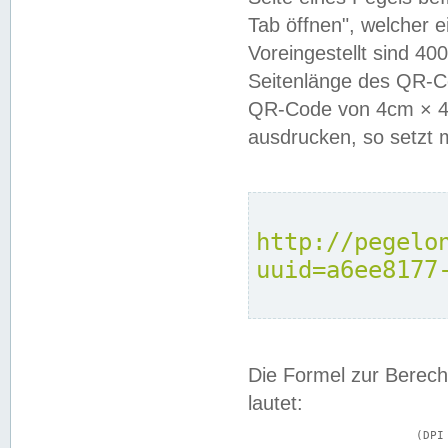
Tab öffnen", welcher 
Voreingestellt sind 4
Seitenlänge des QR-C
QR-Code von 4cm × 4c
ausdrucken, so setzt 
http://pegelo
uuid=a6ee8177
Die Formel zur Berech
lautet:
			(DPI × Druckkantenlänge in cm) ÷ 2,54 = Kantenlänge in Pixel
