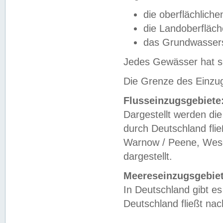
die oberflächlich
die Landoberfläc
das Grundwasser
Jedes Gewässer hat se
Die Grenze des Einzug
Flusseinzugsgebiete
Dargestellt werden die
durch Deutschland fli
Warnow / Peene, Weser
dargestellt.
Meereseinzugsgebiet
In Deutschland gibt 
Deutschland fließt n