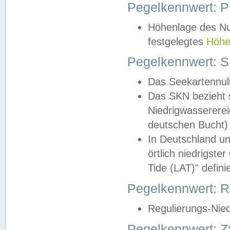
Pegelkennwert: 
Höhenlage des Nul
festgelegtes
Höhe
Pegelkennwert: 
Das Seekartennull
Das SKN bezieht s
Niedrigwassererei
deutschen Bucht) 
In Deutschland un
örtlich niedrigst
Tide (LAT)" definie
Pegelkennwert:
Regulierungs-Nie
Pegelkennwert: Z