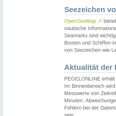
Seezeichen v
OpenSeaMap
↗
biete
nautische Information
Seamarks sind wichtig
Booten und Schiffen i
von Seezeichen wie Le
Aktualität der
PEGELONLINE erhält u
Im Binnenbereich wird 
Messwerte von Zeitreih
Minuten. Abweichungen
Fehlern bei der Daten
sein.