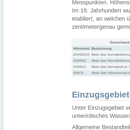
Messpunkten. Höhensy
Im 19. Jahrhundert wu
etabliert, an welchen 
zentimetergenau gem
Deutschland
Höhennetz
Bezeichnung
DHHN2016
Meter über Normalhöhennul
DHHN92
Meter über Normalhöhennul
DHHN12
Meter über Normalnull (m. 
SNN76
Meter über Höhennormal (m
Einzugsgebiet
Unter Einzugsgebiet v
unterirdisches Wasser
Allgemeine Bestandtei