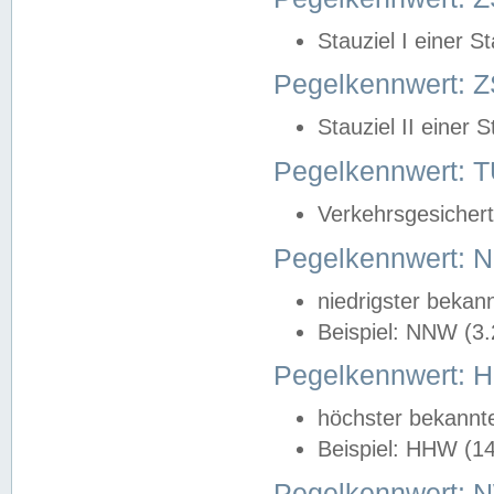
Stauziel I einer S
Pegelkennwert: Z
Stauziel II einer 
Pegelkennwert:
Verkehrsgesichert
Pegelkennwert:
niedrigster bekan
Beispiel: NNW (3
Pegelkennwert:
höchster bekannt
Beispiel: HHW (1
Pegelkennwert: 