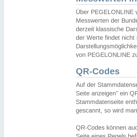
Über PEGELONLINE wer
Messwerten der Bundes
derzeit klassische Da
der Werte findet nicht 
Darstellungsmöglichkei
von PEGELONLINE zu 
QR-Codes
Auf der Stammdatensei
Seite anzeigen" ein Q
Stammdatenseite enthä
gescannt, so wird man
QR-Codes können auc
Seite eines Pegels be