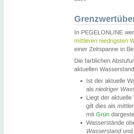
Grenzwertüber
In PEGELONLINE werde
mittleren niedrigsten
einer Zeitspanne in Be
Die farblichen Abstuf
aktuellen Wasserstand
Ist der aktuelle 
als
niedriger Was
Liegt der aktue
gilt dies als
mittle
mit
Grün
dargestel
Wasserstände obe
Wasserstand
und