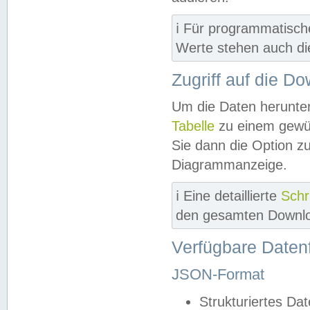
ℹ️ Für programmatisch
Werte stehen auch d
Zugriff auf die D
Um die Daten herunter
Tabelle
zu einem gewün
Sie dann die Option z
Diagrammanzeige.
ℹ️ Eine detaillierte
Schr
den gesamten Downlo
Verfügbare Daten
JSON-Format
Strukturiertes Da