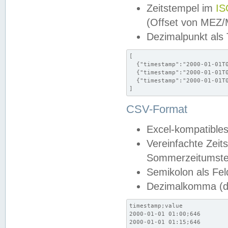
Zeitstempel im
IS
(Offset von MEZ
Dezimalpunkt als
[

  {"timestamp":"2000-01-01T0
  {"timestamp":"2000-01-01T0
  {"timestamp":"2000-01-01T0
]
CSV-Format
Excel-kompatibles
Vereinfachte Zeit
Sommerzeitumstel
Semikolon als Fel
Dezimalkomma (de
timestamp;value

2000-01-01 01:00;646

2000-01-01 01:15;646
