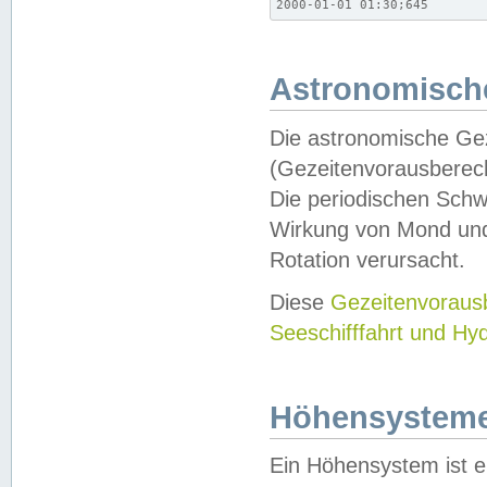
2000-01-01 01:30;645
Astronomische
Die astronomische Gez
(Gezeitenvorausberec
Die periodischen Schw
Wirkung von Mond und
Rotation verursacht.
Diese
Gezeitenvorau
Seeschifffahrt und Hy
Höhensystem
Ein Höhensystem ist e