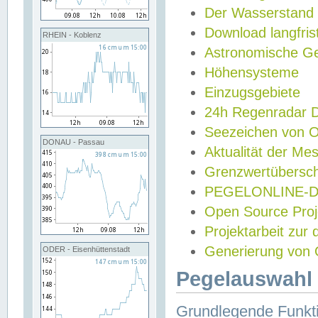
Der Wasserstand
Download langfris
RHEIN - Koblenz
Astronomische Gez
Höhensysteme
Einzugsgebiete
24h Regenradar
Seezeichen von 
DONAU - Passau
Aktualität der Me
Grenzwertübersch
PEGELONLINE-Di
Open Source Projek
Projektarbeit zur
Generierung von 
ODER - Eisenhüttenstadt
Pegelauswahl 
Grundlegende Funkti