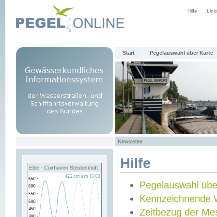
Hilfe
Link
Start
Pegelauswahl über Karte
Newsletter
Hilfe
Elbe - Cuxhaven Steubenhöft
Pegelauswahl übe
Kennzeichnende 
Zeitbezug der Me