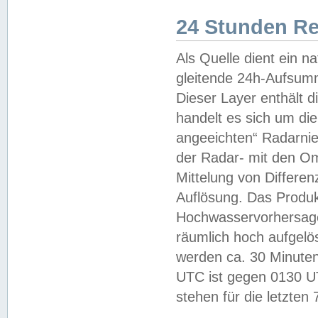
24 Stunden R
Als Quelle dient ein n
gleitende 24h-Aufsum
Dieser Layer enthält
handelt es sich um di
angeeichten“ Radarnie
der Radar- mit den O
Mittelung von Differe
Auflösung. Das Produk
Hochwasservorhersagez
räumlich hoch aufgelö
werden ca. 30 Minuten
UTC ist gegen 0130 UTC
stehen für die letzten