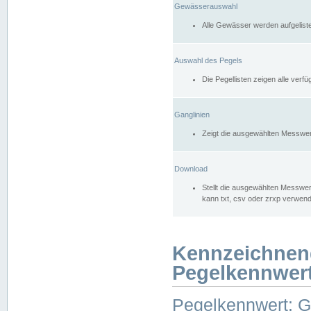
Gewässerauswahl
Alle Gewässer werden aufgelist
Auswahl des Pegels
Die Pegellisten zeigen alle ver
Ganglinien
Zeigt die ausgewählten Messwer
Download
Stellt die ausgewählten Messwer
kann txt, csv oder zrxp verwen
Kennzeichnen
Pegelkennwer
Pegelkennwert: 