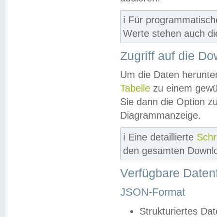
ℹ️ Für programmatisch
Werte stehen auch d
Zugriff auf die D
Um die Daten herunter
Tabelle
zu einem gewün
Sie dann die Option z
Diagrammanzeige.
ℹ️ Eine detaillierte
Schr
den gesamten Downlo
Verfügbare Daten
JSON-Format
Strukturiertes Da