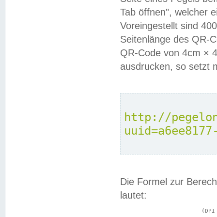
Tab öffnen", welcher 
Voreingestellt sind 4
Seitenlänge des QR-C
QR-Code von 4cm × 4c
ausdrucken, so setzt 
http://pegelo
uuid=a6ee8177
Die Formel zur Berech
lautet:
			(DPI × Druckkantenlänge in cm) ÷ 2,54 = Kantenlänge in Pixel
