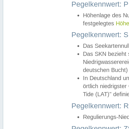
Pegelkennwert: 
Höhenlage des Nul
festgelegtes
Höhe
Pegelkennwert: 
Das Seekartennull
Das SKN bezieht s
Niedrigwassererei
deutschen Bucht) 
In Deutschland un
örtlich niedrigst
Tide (LAT)" definie
Pegelkennwert:
Regulierungs-Nie
Pegelkennwert: Z