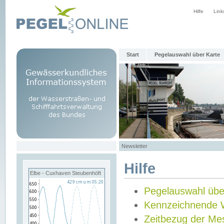
Hilfe
Link
Start
Pegelauswahl über Karte
Newsletter
Hilfe
Elbe - Cuxhaven Steubenhöft
Pegelauswahl übe
Kennzeichnende 
Zeitbezug der Me