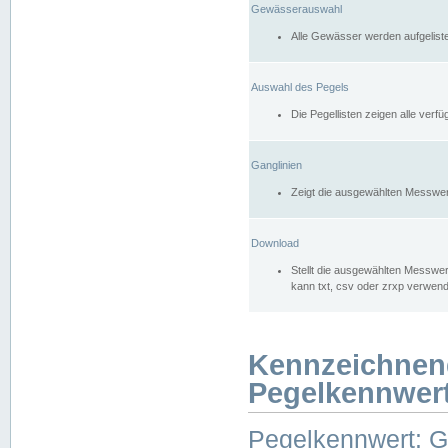
Gewässerauswahl
Alle Gewässer werden aufgelist
Auswahl des Pegels
Die Pegellisten zeigen alle ver
Ganglinien
Zeigt die ausgewählten Messwer
Download
Stellt die ausgewählten Messwer
kann txt, csv oder zrxp verwen
Kennzeichnen
Pegelkennwer
Pegelkennwert: 