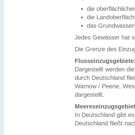
die oberflächlich
die Landoberfläc
das Grundwasser
Jedes Gewässer hat se
Die Grenze des Einzug
Flusseinzugsgebiete
Dargestellt werden die
durch Deutschland fli
Warnow / Peene, Weser
dargestellt.
Meereseinzugsgebiet
In Deutschland gibt 
Deutschland fließt n