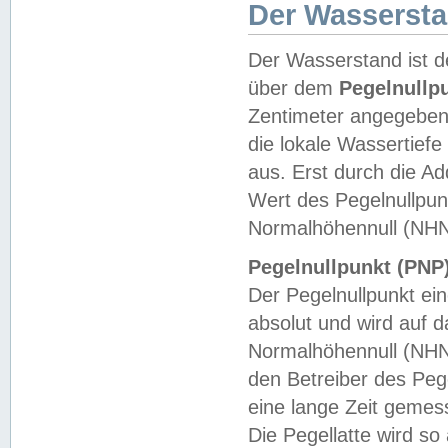
Der Wasserst
Der Wasserstand ist d
über dem
Pegelnullp
Zentimeter angegeben
die lokale Wassertie
aus. Erst durch die A
Wert des Pegelnullpun
Normalhöhennull (NHN
Pegelnullpunkt (PNP)
Der Pegelnullpunkt ei
absolut und wird auf
Normalhöhennull (NHN
den Betreiber des Pege
eine lange Zeit geme
Die Pegellatte wird s