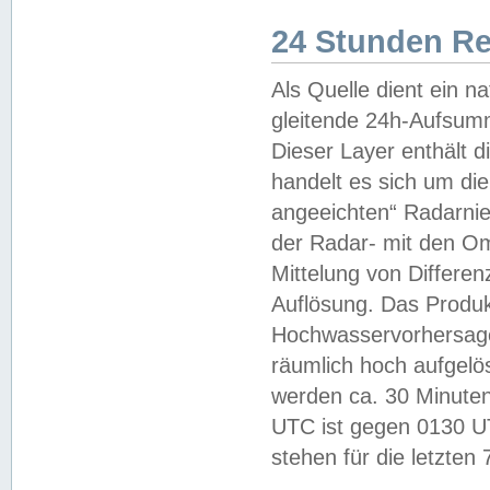
24 Stunden R
Als Quelle dient ein n
gleitende 24h-Aufsum
Dieser Layer enthält
handelt es sich um di
angeeichten“ Radarnie
der Radar- mit den O
Mittelung von Differe
Auflösung. Das Produk
Hochwasservorhersagez
räumlich hoch aufgelö
werden ca. 30 Minuten
UTC ist gegen 0130 UTC
stehen für die letzten