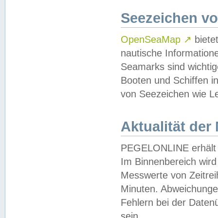
Seezeichen v
OpenSeaMap
↗
biete
nautische Information
Seamarks sind wichtig
Booten und Schiffen i
von Seezeichen wie Le
Aktualität der
PEGELONLINE erhält u
Im Binnenbereich wird 
Messwerte von Zeitreih
Minuten. Abweichungen
Fehlern bei der Daten
sein.