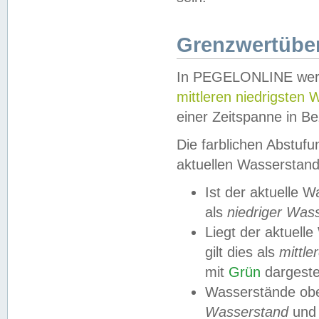
Grenzwertüber
In PEGELONLINE werde
mittleren niedrigsten
einer Zeitspanne in Be
Die farblichen Abstuf
aktuellen Wasserstand
Ist der aktuelle 
als
niedriger Was
Liegt der aktue
gilt dies als
mittle
mit
Grün
dargestel
Wasserstände obe
Wasserstand
und