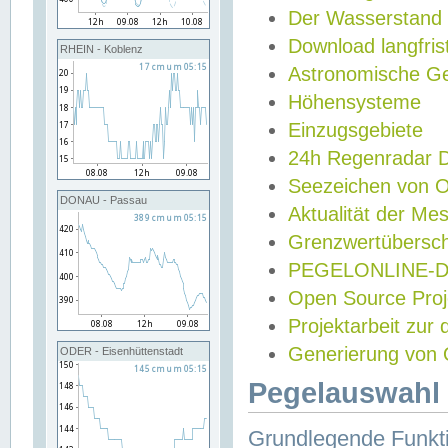
Der Wasserstand
Download langfris
RHEIN - Koblenz
Astronomische Gez
Höhensysteme
Einzugsgebiete
24h Regenradar
Seezeichen von 
DONAU - Passau
Aktualität der Me
Grenzwertübersch
PEGELONLINE-Di
Open Source Projek
Projektarbeit zur
Generierung von 
ODER - Eisenhüttenstadt
Pegelauswahl 
Grundlegende Funkti