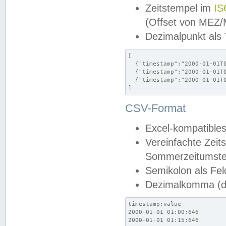
Zeitstempel im
IS
(Offset von MEZ
Dezimalpunkt als
[

  {"timestamp":"2000-01-01T0
  {"timestamp":"2000-01-01T0
  {"timestamp":"2000-01-01T0
]
CSV-Format
Excel-kompatibles
Vereinfachte Zeit
Sommerzeitumstel
Semikolon als Fel
Dezimalkomma (de
timestamp;value

2000-01-01 01:00;646

2000-01-01 01:15;646
