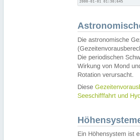
2000-01-01 01:30;645
Astronomische
Die astronomische Gez
(Gezeitenvorausberec
Die periodischen Schw
Wirkung von Mond und
Rotation verursacht.
Diese
Gezeitenvorau
Seeschifffahrt und Hy
Höhensystem
Ein Höhensystem ist e