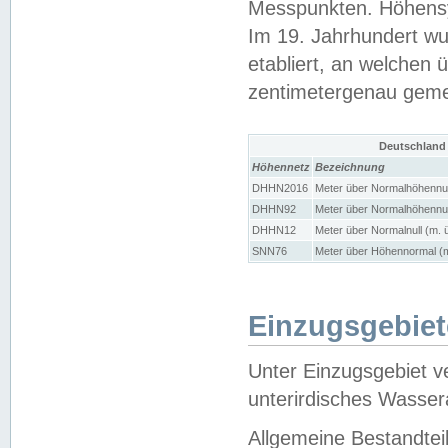
Messpunkten. Höhensy
Im 19. Jahrhundert wu
etabliert, an welchen 
zentimetergenau gem
Deutschland
Höhennetz
Bezeichnung
DHHN2016
Meter über Normalhöhennul
DHHN92
Meter über Normalhöhennul
DHHN12
Meter über Normalnull (m. 
SNN76
Meter über Höhennormal (m
Einzugsgebiet
Unter Einzugsgebiet v
unterirdisches Wasser
Allgemeine Bestandtei