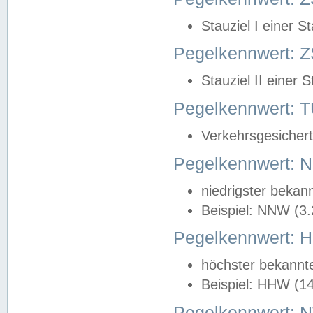
Stauziel I einer S
Pegelkennwert: Z
Stauziel II einer 
Pegelkennwert:
Verkehrsgesichert
Pegelkennwert:
niedrigster bekan
Beispiel: NNW (3
Pegelkennwert:
höchster bekannt
Beispiel: HHW (1
Pegelkennwert: 