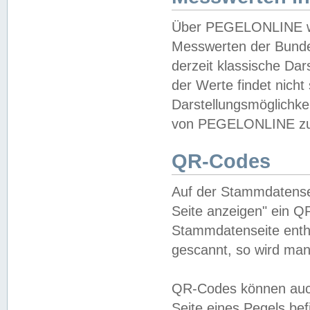
Über PEGELONLINE wer
Messwerten der Bundes
derzeit klassische Da
der Werte findet nicht 
Darstellungsmöglichkei
von PEGELONLINE zu 
QR-Codes
Auf der Stammdatensei
Seite anzeigen" ein Q
Stammdatenseite enthä
gescannt, so wird man
QR-Codes können auc
Seite eines Pegels be