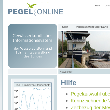
Hilfe
Link
Start
Pegelauswahl über Karte
Newsletter
Hilfe
Elbe - Cuxhaven Steubenhöft
Pegelauswahl übe
Kennzeichnende 
Zeitbezug der Me