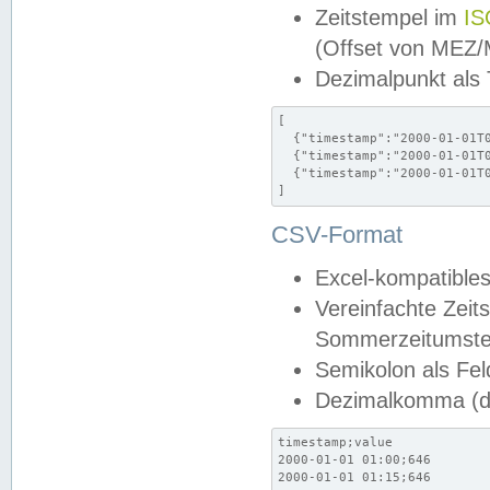
Zeitstempel im
IS
(Offset von MEZ
Dezimalpunkt als
[

  {"timestamp":"2000-01-01T0
  {"timestamp":"2000-01-01T0
  {"timestamp":"2000-01-01T0
]
CSV-Format
Excel-kompatibles
Vereinfachte Zeit
Sommerzeitumstel
Semikolon als Fel
Dezimalkomma (de
timestamp;value

2000-01-01 01:00;646

2000-01-01 01:15;646
