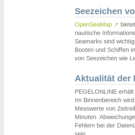
Seezeichen v
OpenSeaMap
↗
biete
nautische Information
Seamarks sind wichtig
Booten und Schiffen i
von Seezeichen wie Le
Aktualität der
PEGELONLINE erhält u
Im Binnenbereich wird 
Messwerte von Zeitreih
Minuten. Abweichungen
Fehlern bei der Daten
sein.