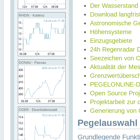
Der Wasserstand
Download langfris
RHEIN - Koblenz
Astronomische Gez
Höhensysteme
Einzugsgebiete
24h Regenradar
Seezeichen von 
DONAU - Passau
Aktualität der Me
Grenzwertübersch
PEGELONLINE-Di
Open Source Projek
Projektarbeit zur
Generierung von 
ODER - Eisenhüttenstadt
Pegelauswahl 
Grundlegende Funkti