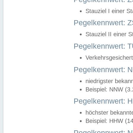
Stauziel I einer S
Pegelkennwert: Z
Stauziel II einer 
Pegelkennwert:
Verkehrsgesichert
Pegelkennwert:
niedrigster bekan
Beispiel: NNW (3
Pegelkennwert:
höchster bekannt
Beispiel: HHW (1
Pegelkennwert: 