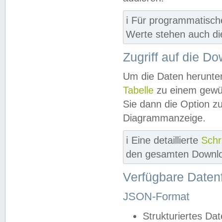
ℹ️ Für programmatisch
Werte stehen auch d
Zugriff auf die D
Um die Daten herunter
Tabelle
zu einem gewün
Sie dann die Option z
Diagrammanzeige.
ℹ️ Eine detaillierte
Schr
den gesamten Downlo
Verfügbare Daten
JSON-Format
Strukturiertes Da