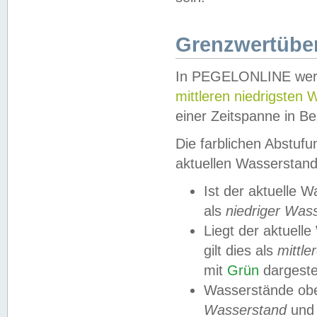
Grenzwertüber
In PEGELONLINE werde
mittleren niedrigsten
einer Zeitspanne in Be
Die farblichen Abstuf
aktuellen Wasserstand
Ist der aktuelle 
als
niedriger Was
Liegt der aktue
gilt dies als
mittle
mit
Grün
dargestel
Wasserstände obe
Wasserstand
und