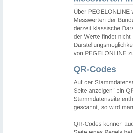
Über PEGELONLINE wer
Messwerten der Bundes
derzeit klassische Da
der Werte findet nicht 
Darstellungsmöglichkei
von PEGELONLINE zu 
QR-Codes
Auf der Stammdatensei
Seite anzeigen" ein Q
Stammdatenseite enthä
gescannt, so wird man
QR-Codes können auc
Seite eines Pegels be