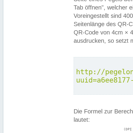
Tab öffnen", welcher 
Voreingestellt sind 4
Seitenlänge des QR-C
QR-Code von 4cm × 4c
ausdrucken, so setzt 
http://pegelo
uuid=a6ee8177
Die Formel zur Berech
lautet:
			(DPI × Druckkantenlänge in cm) ÷ 2,54 = Kantenlänge in Pixel
