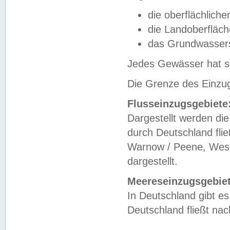
die oberflächlich
die Landoberfläc
das Grundwasser
Jedes Gewässer hat se
Die Grenze des Einzug
Flusseinzugsgebiete
Dargestellt werden die
durch Deutschland fli
Warnow / Peene, Weser
dargestellt.
Meereseinzugsgebiet
In Deutschland gibt 
Deutschland fließt n