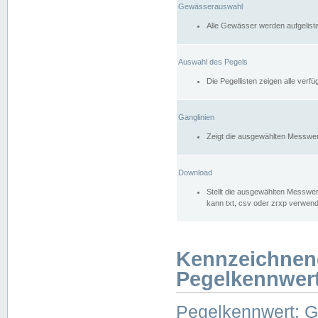
Gewässerauswahl
Alle Gewässer werden aufgelist
Auswahl des Pegels
Die Pegellisten zeigen alle ver
Ganglinien
Zeigt die ausgewählten Messwer
Download
Stellt die ausgewählten Messwer
kann txt, csv oder zrxp verwen
Kennzeichnen
Pegelkennwer
Pegelkennwert: 