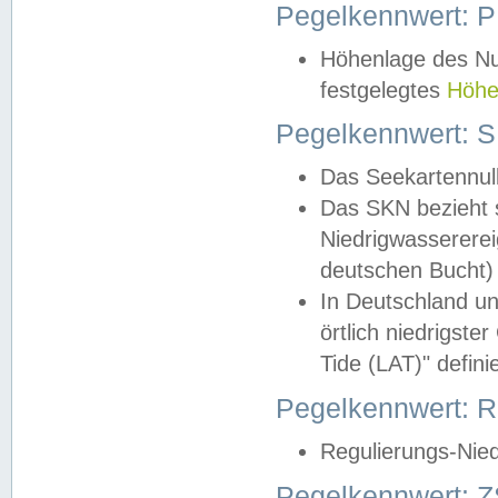
Pegelkennwert: 
Höhenlage des Nul
festgelegtes
Höhe
Pegelkennwert: 
Das Seekartennull
Das SKN bezieht s
Niedrigwassererei
deutschen Bucht) 
In Deutschland un
örtlich niedrigst
Tide (LAT)" definie
Pegelkennwert:
Regulierungs-Nie
Pegelkennwert: Z