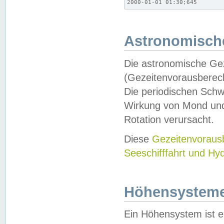
2000-01-01 01:30;645
Astronomische
Die astronomische Gez
(Gezeitenvorausberec
Die periodischen Schw
Wirkung von Mond und
Rotation verursacht.
Diese
Gezeitenvorau
Seeschifffahrt und Hy
Höhensystem
Ein Höhensystem ist e