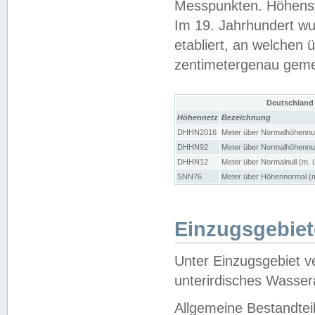
Messpunkten. Höhensy
Im 19. Jahrhundert wu
etabliert, an welchen 
zentimetergenau gem
Deutschland
Höhennetz
Bezeichnung
DHHN2016
Meter über Normalhöhennul
DHHN92
Meter über Normalhöhennul
DHHN12
Meter über Normalnull (m. 
SNN76
Meter über Höhennormal (m
Einzugsgebiet
Unter Einzugsgebiet v
unterirdisches Wasser
Allgemeine Bestandtei