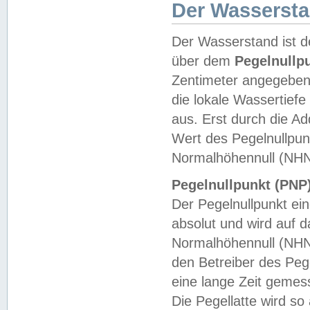
Der Wasserst
Der Wasserstand ist d
über dem
Pegelnullp
Zentimeter angegeben
die lokale Wassertie
aus. Erst durch die A
Wert des Pegelnullpun
Normalhöhennull (NHN
Pegelnullpunkt (PNP)
Der Pegelnullpunkt ei
absolut und wird auf
Normalhöhennull (NHN
den Betreiber des Pege
eine lange Zeit geme
Die Pegellatte wird s