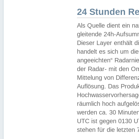
24 Stunden R
Als Quelle dient ein n
gleitende 24h-Aufsum
Dieser Layer enthält
handelt es sich um di
angeeichten“ Radarnie
der Radar- mit den O
Mittelung von Differe
Auflösung. Das Produk
Hochwasservorhersagez
räumlich hoch aufgelö
werden ca. 30 Minuten
UTC ist gegen 0130 UTC
stehen für die letzten