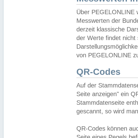
Über PEGELONLINE wer
Messwerten der Bundes
derzeit klassische Da
der Werte findet nicht 
Darstellungsmöglichkei
von PEGELONLINE zu 
QR-Codes
Auf der Stammdatensei
Seite anzeigen" ein Q
Stammdatenseite enthä
gescannt, so wird man
QR-Codes können auc
Seite eines Pegels be