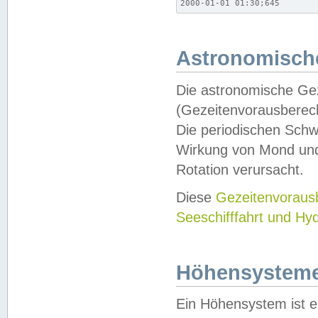
2000-01-01 01:30;645
Astronomische
Die astronomische Gez
(Gezeitenvorausberec
Die periodischen Schw
Wirkung von Mond und
Rotation verursacht.
Diese
Gezeitenvorau
Seeschifffahrt und Hy
Höhensystem
Ein Höhensystem ist e