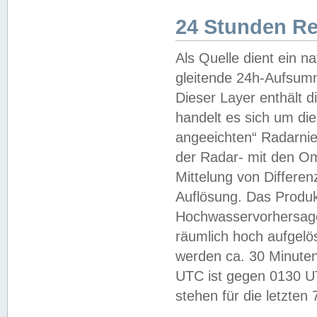
24 Stunden R
Als Quelle dient ein n
gleitende 24h-Aufsum
Dieser Layer enthält
handelt es sich um di
angeeichten“ Radarnie
der Radar- mit den O
Mittelung von Differe
Auflösung. Das Produk
Hochwasservorhersagez
räumlich hoch aufgelö
werden ca. 30 Minuten
UTC ist gegen 0130 UTC
stehen für die letzten