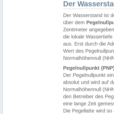
Der Wasserst
Der Wasserstand ist d
über dem
Pegelnullp
Zentimeter angegeben
die lokale Wassertie
aus. Erst durch die A
Wert des Pegelnullpun
Normalhöhennull (NHN
Pegelnullpunkt (PNP)
Der Pegelnullpunkt ei
absolut und wird auf
Normalhöhennull (NHN
den Betreiber des Pege
eine lange Zeit geme
Die Pegellatte wird s