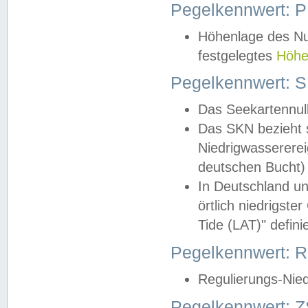
Pegelkennwert: 
Höhenlage des Nul
festgelegtes
Höhe
Pegelkennwert: 
Das Seekartennull
Das SKN bezieht s
Niedrigwassererei
deutschen Bucht) 
In Deutschland un
örtlich niedrigst
Tide (LAT)" definie
Pegelkennwert:
Regulierungs-Nie
Pegelkennwert: Z