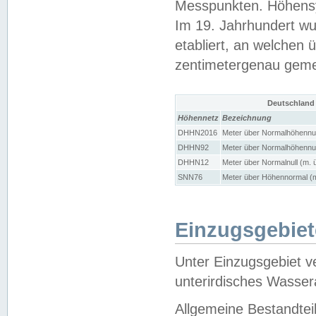
Messpunkten. Höhensy
Im 19. Jahrhundert wu
etabliert, an welchen 
zentimetergenau gem
Deutschland
Höhennetz
Bezeichnung
DHHN2016
Meter über Normalhöhennul
DHHN92
Meter über Normalhöhennul
DHHN12
Meter über Normalnull (m. 
SNN76
Meter über Höhennormal (m
Einzugsgebiet
Unter Einzugsgebiet v
unterirdisches Wasser
Allgemeine Bestandtei