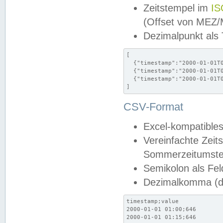
Zeitstempel im
IS
(Offset von MEZ
Dezimalpunkt als
[

  {"timestamp":"2000-01-01T0
  {"timestamp":"2000-01-01T0
  {"timestamp":"2000-01-01T0
]
CSV-Format
Excel-kompatibles
Vereinfachte Zeit
Sommerzeitumstel
Semikolon als Fel
Dezimalkomma (de
timestamp;value

2000-01-01 01:00;646

2000-01-01 01:15;646
