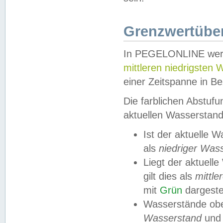
Grenzwertüber
In PEGELONLINE werde
mittleren niedrigsten
einer Zeitspanne in Be
Die farblichen Abstuf
aktuellen Wasserstand
Ist der aktuelle 
als
niedriger Was
Liegt der aktue
gilt dies als
mittle
mit
Grün
dargestel
Wasserstände obe
Wasserstand
und