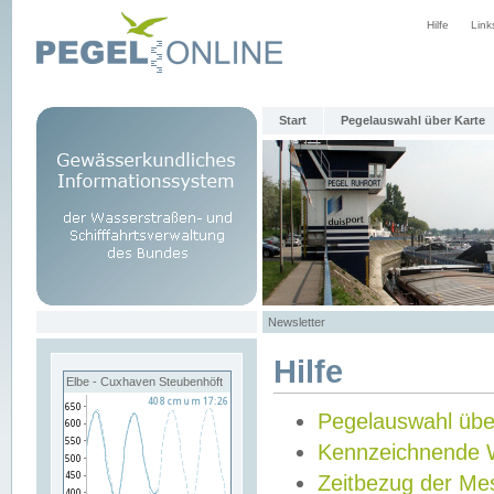
Hilfe
Link
Start
Pegelauswahl über Karte
Newsletter
Hilfe
Elbe - Cuxhaven Steubenhöft
Pegelauswahl übe
Kennzeichnende 
Zeitbezug der Me