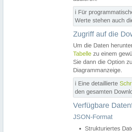
ℹ️ Für programmatisch
Werte stehen auch d
Zugriff auf die D
Um die Daten herunter
Tabelle
zu einem gewün
Sie dann die Option z
Diagrammanzeige.
ℹ️ Eine detaillierte
Schr
den gesamten Downlo
Verfügbare Daten
JSON-Format
Strukturiertes Da