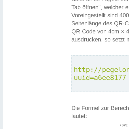
Tab öffnen", welcher 
Voreingestellt sind 4
Seitenlänge des QR-C
QR-Code von 4cm × 4c
ausdrucken, so setzt 
http://pegelo
uuid=a6ee8177
Die Formel zur Berech
lautet:
			(DPI × Druckkantenlänge in cm) ÷ 2,54 = Kantenlänge in Pixel
