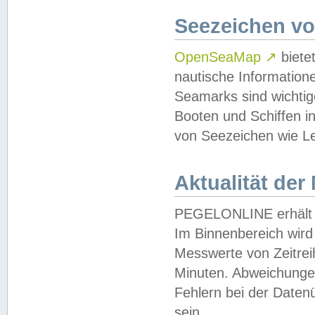
Seezeichen v
OpenSeaMap
↗
biete
nautische Information
Seamarks sind wichtig
Booten und Schiffen i
von Seezeichen wie Le
Aktualität der
PEGELONLINE erhält u
Im Binnenbereich wird 
Messwerte von Zeitreih
Minuten. Abweichungen
Fehlern bei der Daten
sein.