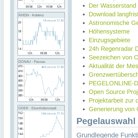
Der Wasserstand
Download langfris
RHEIN - Koblenz
Astronomische Gez
Höhensysteme
Einzugsgebiete
24h Regenradar
Seezeichen von 
DONAU - Passau
Aktualität der Me
Grenzwertübersch
PEGELONLINE-Di
Open Source Projek
Projektarbeit zur
Generierung von 
ODER - Eisenhüttenstadt
Pegelauswahl 
Grundlegende Funkti