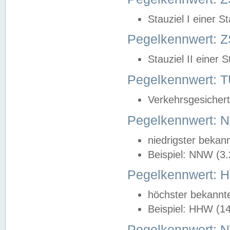
Stauziel I einer S
Pegelkennwert: Z
Stauziel II einer 
Pegelkennwert:
Verkehrsgesichert
Pegelkennwert:
niedrigster bekan
Beispiel: NNW (3
Pegelkennwert:
höchster bekannt
Beispiel: HHW (1
Pegelkennwert: 