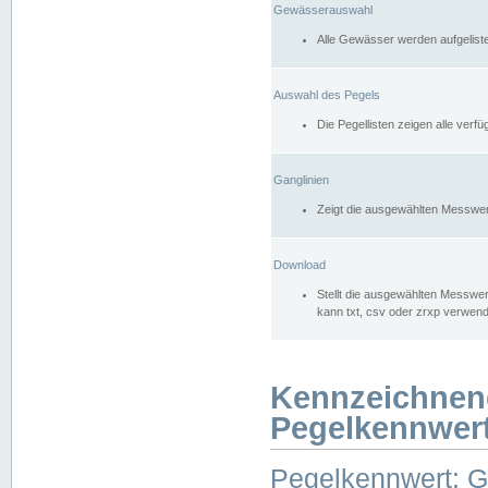
Gewässerauswahl
Alle Gewässer werden aufgelist
Auswahl des Pegels
Die Pegellisten zeigen alle ver
Ganglinien
Zeigt die ausgewählten Messwer
Download
Stellt die ausgewählten Messwer
kann txt, csv oder zrxp verwen
Kennzeichnen
Pegelkennwer
Pegelkennwert: 