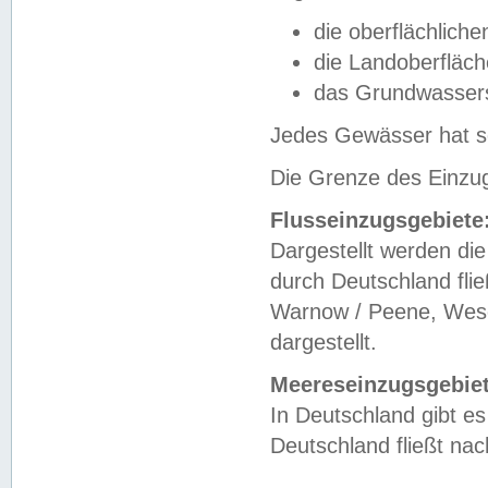
die oberflächlich
die Landoberfläc
das Grundwasser
Jedes Gewässer hat se
Die Grenze des Einzug
Flusseinzugsgebiete
Dargestellt werden die
durch Deutschland fli
Warnow / Peene, Weser
dargestellt.
Meereseinzugsgebiet
In Deutschland gibt 
Deutschland fließt n