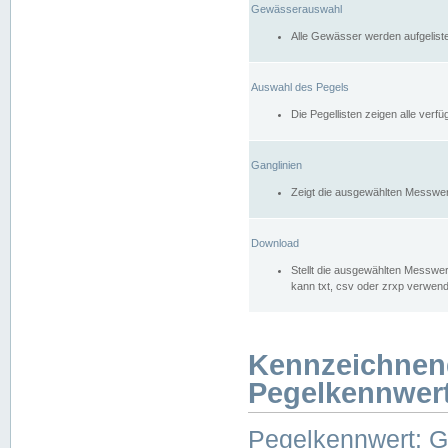
Gewässerauswahl
Alle Gewässer werden aufgelist
Auswahl des Pegels
Die Pegellisten zeigen alle ver
Ganglinien
Zeigt die ausgewählten Messwer
Download
Stellt die ausgewählten Messwer
kann txt, csv oder zrxp verwen
Kennzeichnen
Pegelkennwer
Pegelkennwert: 