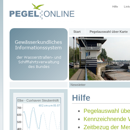
Hilfe
Link
Start
Pegelauswahl über Karte
Newsletter
Hilfe
Elbe - Cuxhaven Steubenhöft
Pegelauswahl übe
Kennzeichnende 
Zeitbezug der Me