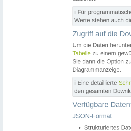
ℹ️ Für programmatisch
Werte stehen auch d
Zugriff auf die D
Um die Daten herunter
Tabelle
zu einem gewün
Sie dann die Option z
Diagrammanzeige.
ℹ️ Eine detaillierte
Schr
den gesamten Downlo
Verfügbare Daten
JSON-Format
Strukturiertes Da