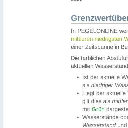
Grenzwertüber
In PEGELONLINE werde
mittleren niedrigsten
einer Zeitspanne in Be
Die farblichen Abstuf
aktuellen Wasserstand
Ist der aktuelle 
als
niedriger Was
Liegt der aktue
gilt dies als
mittle
mit
Grün
dargestel
Wasserstände obe
Wasserstand
und