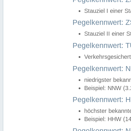
Stauziel I einer S
Pegelkennwert: Z
Stauziel II einer 
Pegelkennwert:
Verkehrsgesichert
Pegelkennwert:
niedrigster bekan
Beispiel: NNW (3
Pegelkennwert:
höchster bekannt
Beispiel: HHW (1
Pegelkennwert: 