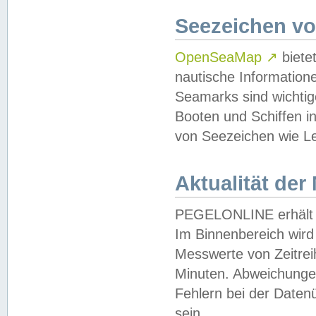
Seezeichen v
OpenSeaMap
↗
biete
nautische Information
Seamarks sind wichtig
Booten und Schiffen i
von Seezeichen wie Le
Aktualität der
PEGELONLINE erhält u
Im Binnenbereich wird 
Messwerte von Zeitreih
Minuten. Abweichungen
Fehlern bei der Daten
sein.