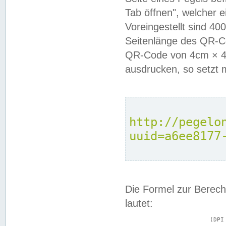
Tab öffnen", welcher 
Voreingestellt sind 4
Seitenlänge des QR-C
QR-Code von 4cm × 4c
ausdrucken, so setzt 
http://pegelo
uuid=a6ee8177
Die Formel zur Berech
lautet:
			(DPI × Druckkantenlänge in cm) ÷ 2,54 = Kantenlänge in Pixel
