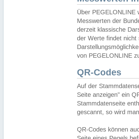
Über PEGELONLINE wer
Messwerten der Bundes
derzeit klassische Da
der Werte findet nicht 
Darstellungsmöglichkei
von PEGELONLINE zu 
QR-Codes
Auf der Stammdatensei
Seite anzeigen" ein Q
Stammdatenseite enthä
gescannt, so wird man
QR-Codes können auc
Seite eines Pegels be