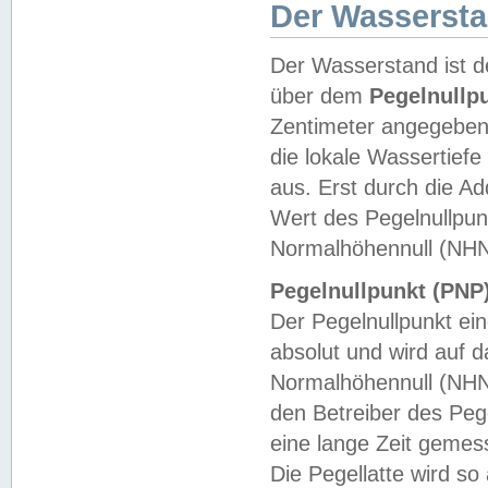
Der Wasserst
Der Wasserstand ist d
über dem
Pegelnullp
Zentimeter angegeben
die lokale Wassertie
aus. Erst durch die A
Wert des Pegelnullpun
Normalhöhennull (NHN
Pegelnullpunkt (PNP)
Der Pegelnullpunkt ei
absolut und wird auf
Normalhöhennull (NHN
den Betreiber des Pege
eine lange Zeit geme
Die Pegellatte wird s