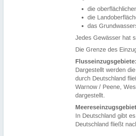
die oberflächlich
die Landoberfläc
das Grundwasser
Jedes Gewässer hat se
Die Grenze des Einzug
Flusseinzugsgebiete
Dargestellt werden die
durch Deutschland fli
Warnow / Peene, Weser
dargestellt.
Meereseinzugsgebiet
In Deutschland gibt 
Deutschland fließt n