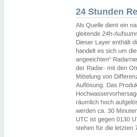
24 Stunden R
Als Quelle dient ein n
gleitende 24h-Aufsum
Dieser Layer enthält
handelt es sich um di
angeeichten“ Radarnie
der Radar- mit den O
Mittelung von Differe
Auflösung. Das Produk
Hochwasservorhersagez
räumlich hoch aufgelö
werden ca. 30 Minuten
UTC ist gegen 0130 UTC
stehen für die letzten