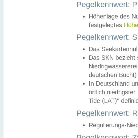
Pegelkennwert: 
Höhenlage des Nul
festgelegtes
Höhe
Pegelkennwert: 
Das Seekartennull
Das SKN bezieht s
Niedrigwassererei
deutschen Bucht) 
In Deutschland un
örtlich niedrigst
Tide (LAT)" definie
Pegelkennwert:
Regulierungs-Nie
Pegelkennwert: Z