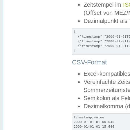
Zeitstempel im
IS
(Offset von MEZ
Dezimalpunkt als
[

  {"timestamp":"2000-01-01T0
  {"timestamp":"2000-01-01T0
  {"timestamp":"2000-01-01T0
]
CSV-Format
Excel-kompatibles
Vereinfachte Zeit
Sommerzeitumstel
Semikolon als Fel
Dezimalkomma (de
timestamp;value

2000-01-01 01:00;646

2000-01-01 01:15;646
