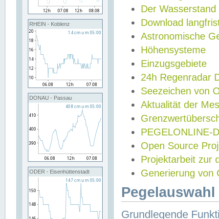
Der Wasserstand
Download langfris
RHEIN - Koblenz
Astronomische Gez
Höhensysteme
Einzugsgebiete
24h Regenradar
Seezeichen von 
DONAU - Passau
Aktualität der Me
Grenzwertübersch
PEGELONLINE-Di
Open Source Projek
Projektarbeit zur
Generierung von 
ODER - Eisenhüttenstadt
Pegelauswahl 
Grundlegende Funkti