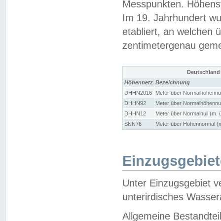
Messpunkten. Höhensy
Im 19. Jahrhundert wu
etabliert, an welchen 
zentimetergenau gem
Deutschland
Höhennetz
Bezeichnung
DHHN2016
Meter über Normalhöhennul
DHHN92
Meter über Normalhöhennul
DHHN12
Meter über Normalnull (m. 
SNN76
Meter über Höhennormal (m
Einzugsgebiet
Unter Einzugsgebiet v
unterirdisches Wasser
Allgemeine Bestandtei