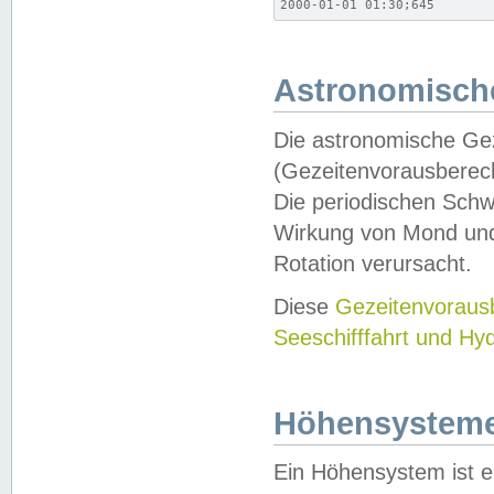
2000-01-01 01:30;645
Astronomische
Die astronomische Gez
(Gezeitenvorausberec
Die periodischen Schw
Wirkung von Mond und
Rotation verursacht.
Diese
Gezeitenvorau
Seeschifffahrt und Hy
Höhensystem
Ein Höhensystem ist e