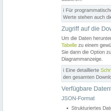
ℹ️ Für programmatisch
Werte stehen auch d
Zugriff auf die D
Um die Daten herunter
Tabelle
zu einem gewün
Sie dann die Option z
Diagrammanzeige.
ℹ️ Eine detaillierte
Schr
den gesamten Downlo
Verfügbare Daten
JSON-Format
Strukturiertes Da