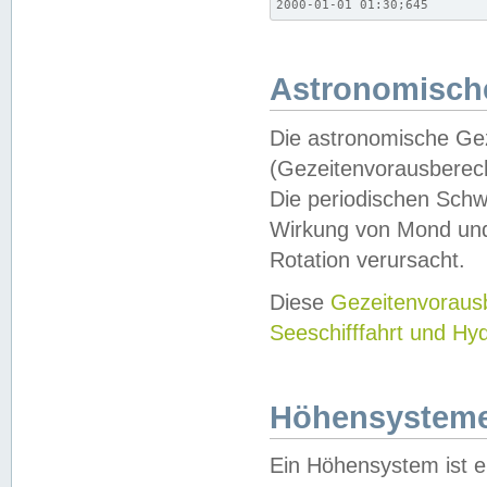
2000-01-01 01:30;645
Astronomische
Die astronomische Gez
(Gezeitenvorausberec
Die periodischen Schw
Wirkung von Mond und
Rotation verursacht.
Diese
Gezeitenvorau
Seeschifffahrt und Hy
Höhensystem
Ein Höhensystem ist e