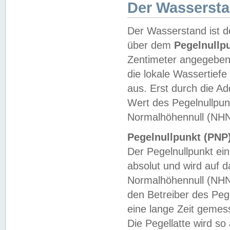
Der Wasserst
Der Wasserstand ist d
über dem
Pegelnullp
Zentimeter angegeben
die lokale Wassertie
aus. Erst durch die A
Wert des Pegelnullpun
Normalhöhennull (NHN
Pegelnullpunkt (PNP)
Der Pegelnullpunkt ei
absolut und wird auf
Normalhöhennull (NHN
den Betreiber des Pege
eine lange Zeit geme
Die Pegellatte wird s