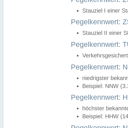
Stauziel I einer S
Pegelkennwert: Z
Stauziel II einer 
Pegelkennwert:
Verkehrsgesichert
Pegelkennwert:
niedrigster bekan
Beispiel: NNW (3
Pegelkennwert:
höchster bekannt
Beispiel: HHW (1
Pegelkennwert: 