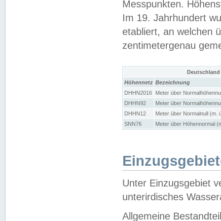
Messpunkten. Höhensy
Im 19. Jahrhundert wu
etabliert, an welchen 
zentimetergenau gem
Deutschland
Höhennetz
Bezeichnung
DHHN2016
Meter über Normalhöhennul
DHHN92
Meter über Normalhöhennul
DHHN12
Meter über Normalnull (m. 
SNN76
Meter über Höhennormal (m
Einzugsgebiet
Unter Einzugsgebiet v
unterirdisches Wasser
Allgemeine Bestandtei