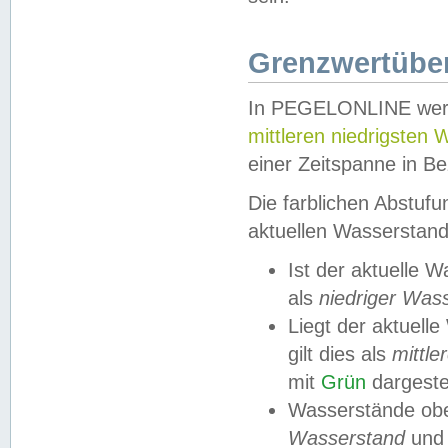
Grenzwertüber
In PEGELONLINE werde
mittleren niedrigsten
einer Zeitspanne in Be
Die farblichen Abstuf
aktuellen Wasserstand
Ist der aktuelle 
als
niedriger Was
Liegt der aktue
gilt dies als
mittle
mit
Grün
dargestel
Wasserstände obe
Wasserstand
und