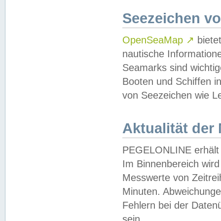
Seezeichen v
OpenSeaMap
↗
biete
nautische Information
Seamarks sind wichtig
Booten und Schiffen i
von Seezeichen wie Le
Aktualität der
PEGELONLINE erhält u
Im Binnenbereich wird 
Messwerte von Zeitreih
Minuten. Abweichungen
Fehlern bei der Daten
sein.