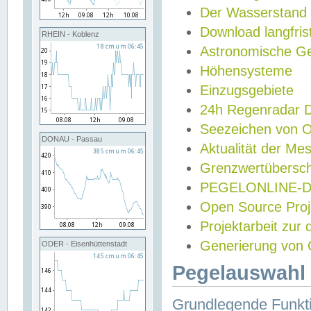
Der Wasserstand
Download langfris
RHEIN - Koblenz
Astronomische Gez
Höhensysteme
Einzugsgebiete
24h Regenradar
Seezeichen von 
DONAU - Passau
Aktualität der Me
Grenzwertübersch
PEGELONLINE-Di
Open Source Projek
Projektarbeit zur
Generierung von 
ODER - Eisenhüttenstadt
Pegelauswahl 
Grundlegende Funkti