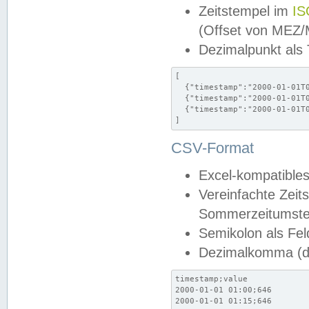
Zeitstempel im
IS
(Offset von MEZ
Dezimalpunkt als
[

  {"timestamp":"2000-01-01T0
  {"timestamp":"2000-01-01T0
  {"timestamp":"2000-01-01T0
]
CSV-Format
Excel-kompatibles
Vereinfachte Zeit
Sommerzeitumstel
Semikolon als Fel
Dezimalkomma (de
timestamp;value

2000-01-01 01:00;646

2000-01-01 01:15;646
