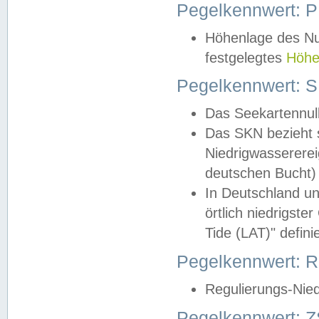
Pegelkennwert: 
Höhenlage des Nul
festgelegtes
Höhe
Pegelkennwert: 
Das Seekartennull
Das SKN bezieht s
Niedrigwassererei
deutschen Bucht) 
In Deutschland un
örtlich niedrigst
Tide (LAT)" definie
Pegelkennwert:
Regulierungs-Nie
Pegelkennwert: Z