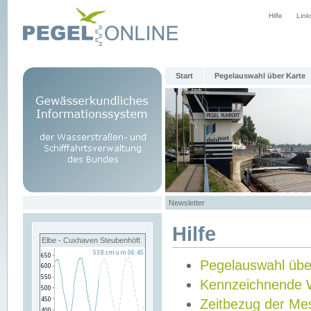
Hilfe
Link
Start
Pegelauswahl über Karte
Newsletter
Hilfe
Elbe - Cuxhaven Steubenhöft
Pegelauswahl übe
Kennzeichnende 
Zeitbezug der Me