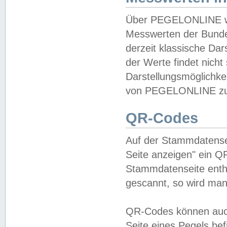
Über PEGELONLINE wer
Messwerten der Bundes
derzeit klassische Da
der Werte findet nicht 
Darstellungsmöglichkei
von PEGELONLINE zu 
QR-Codes
Auf der Stammdatensei
Seite anzeigen" ein Q
Stammdatenseite enthä
gescannt, so wird man
QR-Codes können auc
Seite eines Pegels be