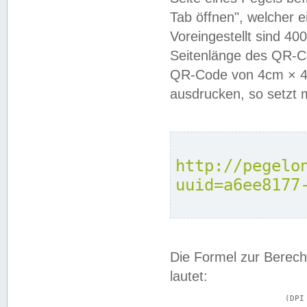
Tab öffnen", welcher 
Voreingestellt sind 4
Seitenlänge des QR-C
QR-Code von 4cm × 4c
ausdrucken, so setzt 
http://pegelo
uuid=a6ee8177
Die Formel zur Berech
lautet:
			(DPI × Druckkantenlänge in cm) ÷ 2,54 = Kantenlänge in Pixel
