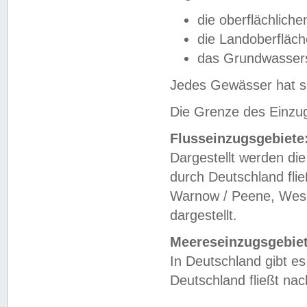
die oberflächlich
die Landoberfläc
das Grundwasser
Jedes Gewässer hat se
Die Grenze des Einzug
Flusseinzugsgebiete
Dargestellt werden die
durch Deutschland fli
Warnow / Peene, Weser
dargestellt.
Meereseinzugsgebiet
In Deutschland gibt 
Deutschland fließt n