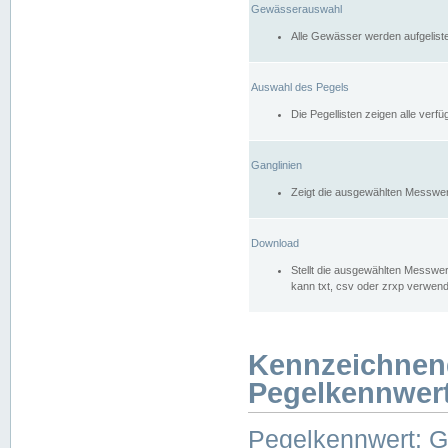
Gewässerauswahl
Alle Gewässer werden aufgelist
Auswahl des Pegels
Die Pegellisten zeigen alle ver
Ganglinien
Zeigt die ausgewählten Messwer
Download
Stellt die ausgewählten Messwer
kann txt, csv oder zrxp verwen
Kennzeichnen
Pegelkennwer
Pegelkennwert: 