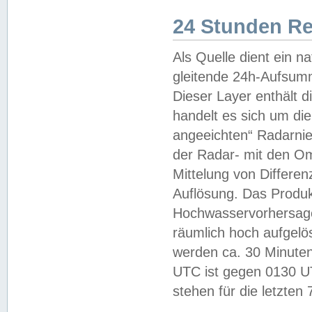
24 Stunden R
Als Quelle dient ein n
gleitende 24h-Aufsum
Dieser Layer enthält
handelt es sich um di
angeeichten“ Radarnie
der Radar- mit den O
Mittelung von Differe
Auflösung. Das Produk
Hochwasservorhersagez
räumlich hoch aufgelö
werden ca. 30 Minuten
UTC ist gegen 0130 UTC
stehen für die letzten