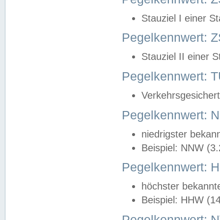
Stauziel I einer S
Pegelkennwert: Z
Stauziel II einer 
Pegelkennwert:
Verkehrsgesichert
Pegelkennwert:
niedrigster bekan
Beispiel: NNW (3
Pegelkennwert:
höchster bekannt
Beispiel: HHW (1
Pegelkennwert: 