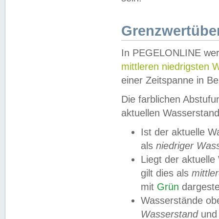
Grenzwertüber
In PEGELONLINE werde
mittleren niedrigsten
einer Zeitspanne in Be
Die farblichen Abstuf
aktuellen Wasserstand
Ist der aktuelle 
als
niedriger Was
Liegt der aktue
gilt dies als
mittle
mit
Grün
dargestel
Wasserstände obe
Wasserstand
und