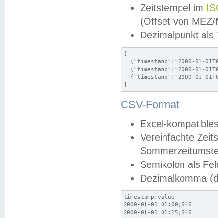
Zeitstempel im
IS
(Offset von MEZ
Dezimalpunkt als
[

  {"timestamp":"2000-01-01T0
  {"timestamp":"2000-01-01T0
  {"timestamp":"2000-01-01T0
]
CSV-Format
Excel-kompatibles
Vereinfachte Zeit
Sommerzeitumstel
Semikolon als Fel
Dezimalkomma (de
timestamp;value

2000-01-01 01:00;646

2000-01-01 01:15;646
