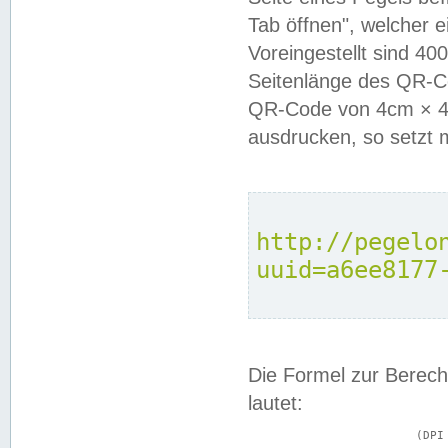
Tab öffnen", welcher 
Voreingestellt sind 4
Seitenlänge des QR-C
QR-Code von 4cm × 4c
ausdrucken, so setzt 
http://pegelo
uuid=a6ee8177
Die Formel zur Berech
lautet:
			(DPI × Druckkantenlänge in cm) ÷ 2,54 = Kantenlänge in Pixel
