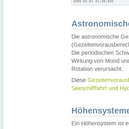
2000-01-01 01:30;645
Astronomische
Die astronomische Gez
(Gezeitenvorausberec
Die periodischen Schw
Wirkung von Mond und
Rotation verursacht.
Diese
Gezeitenvorau
Seeschifffahrt und Hy
Höhensystem
Ein Höhensystem ist e