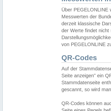
Über PEGELONLINE wer
Messwerten der Bundes
derzeit klassische Da
der Werte findet nicht 
Darstellungsmöglichkei
von PEGELONLINE zu 
QR-Codes
Auf der Stammdatensei
Seite anzeigen" ein Q
Stammdatenseite enthä
gescannt, so wird man
QR-Codes können auc
Seite eines Pegels be