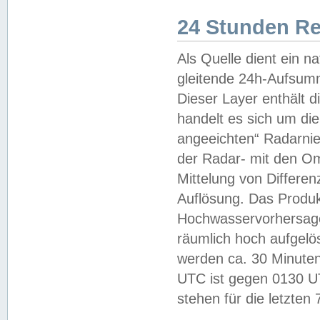
24 Stunden R
Als Quelle dient ein n
gleitende 24h-Aufsum
Dieser Layer enthält
handelt es sich um di
angeeichten“ Radarnie
der Radar- mit den O
Mittelung von Differe
Auflösung. Das Produk
Hochwasservorhersagez
räumlich hoch aufgelö
werden ca. 30 Minuten
UTC ist gegen 0130 UTC
stehen für die letzten