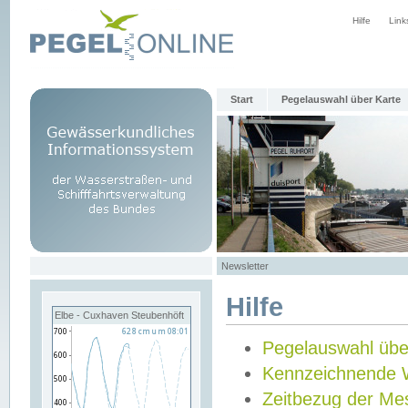
Hilfe
Link
Start
Pegelauswahl über Karte
Newsletter
Hilfe
Elbe - Cuxhaven Steubenhöft
Pegelauswahl übe
Kennzeichnende 
Zeitbezug der Me