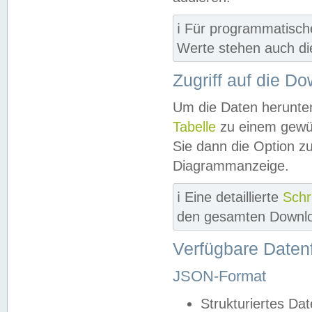
ℹ️ Für programmatisch
Werte stehen auch d
Zugriff auf die D
Um die Daten herunter
Tabelle
zu einem gewün
Sie dann die Option z
Diagrammanzeige.
ℹ️ Eine detaillierte
Schr
den gesamten Downlo
Verfügbare Daten
JSON-Format
Strukturiertes Da