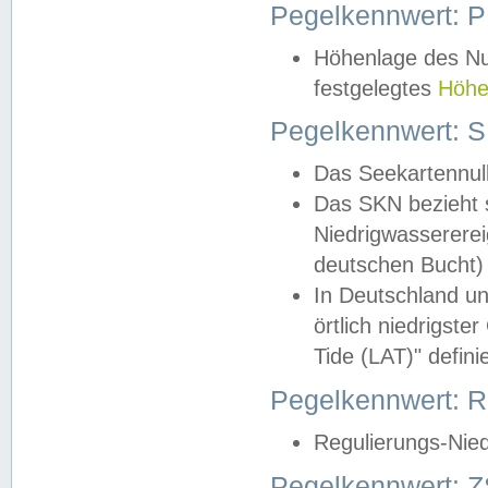
Pegelkennwert: 
Höhenlage des Nul
festgelegtes
Höhe
Pegelkennwert: 
Das Seekartennull
Das SKN bezieht s
Niedrigwassererei
deutschen Bucht) 
In Deutschland un
örtlich niedrigst
Tide (LAT)" definie
Pegelkennwert:
Regulierungs-Nie
Pegelkennwert: Z