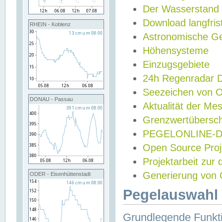
Der Wasserstand
Download langfris
RHEIN - Koblenz
Astronomische Gez
Höhensysteme
Einzugsgebiete
24h Regenradar
Seezeichen von 
DONAU - Passau
Aktualität der Me
Grenzwertübersch
PEGELONLINE-Di
Open Source Projek
Projektarbeit zur
Generierung von 
ODER - Eisenhüttenstadt
Pegelauswahl 
Grundlegende Funkti