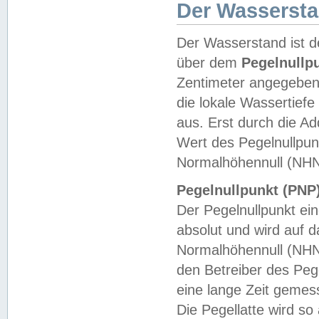
Der Wasserst
Der Wasserstand ist d
über dem
Pegelnullp
Zentimeter angegeben
die lokale Wassertie
aus. Erst durch die A
Wert des Pegelnullpun
Normalhöhennull (NHN
Pegelnullpunkt (PNP)
Der Pegelnullpunkt ei
absolut und wird auf
Normalhöhennull (NHN
den Betreiber des Pege
eine lange Zeit geme
Die Pegellatte wird s