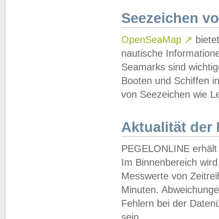
Seezeichen v
OpenSeaMap
↗
biete
nautische Information
Seamarks sind wichtig
Booten und Schiffen i
von Seezeichen wie Le
Aktualität der
PEGELONLINE erhält u
Im Binnenbereich wird 
Messwerte von Zeitreih
Minuten. Abweichungen
Fehlern bei der Daten
sein.