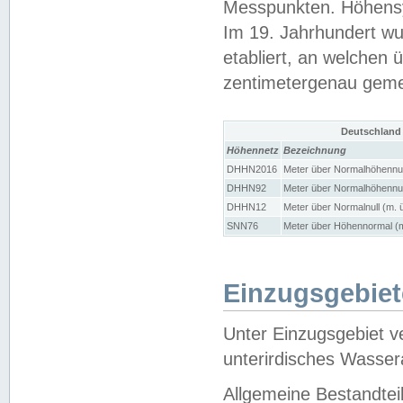
Messpunkten. Höhensy
Im 19. Jahrhundert wu
etabliert, an welchen 
zentimetergenau gem
Deutschland
Höhennetz
Bezeichnung
DHHN2016
Meter über Normalhöhennul
DHHN92
Meter über Normalhöhennul
DHHN12
Meter über Normalnull (m. 
SNN76
Meter über Höhennormal (m
Einzugsgebiet
Unter Einzugsgebiet v
unterirdisches Wasser
Allgemeine Bestandtei