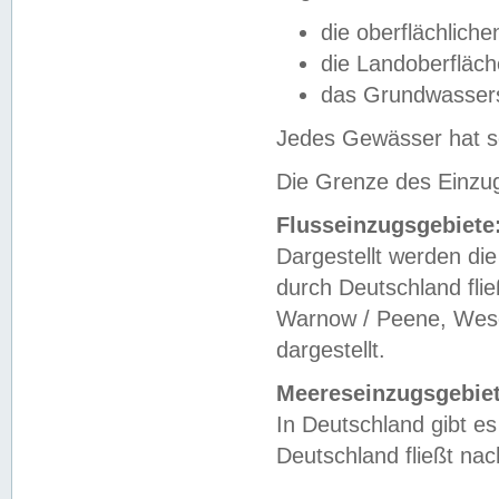
die oberflächlich
die Landoberfläc
das Grundwasser
Jedes Gewässer hat se
Die Grenze des Einzug
Flusseinzugsgebiete
Dargestellt werden die
durch Deutschland fli
Warnow / Peene, Weser
dargestellt.
Meereseinzugsgebiet
In Deutschland gibt 
Deutschland fließt n