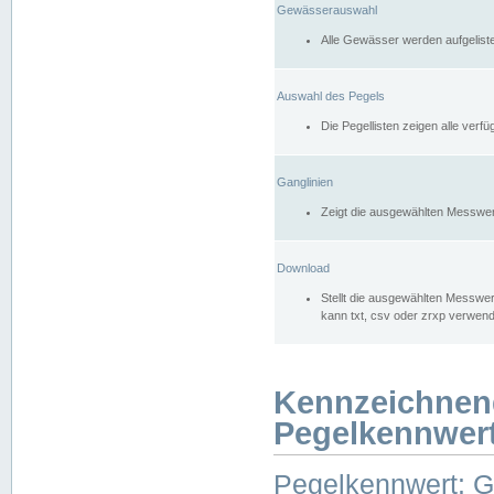
Gewässerauswahl
Alle Gewässer werden aufgelist
Auswahl des Pegels
Die Pegellisten zeigen alle ver
Ganglinien
Zeigt die ausgewählten Messwer
Download
Stellt die ausgewählten Messwer
kann txt, csv oder zrxp verwen
Kennzeichnen
Pegelkennwer
Pegelkennwert: 