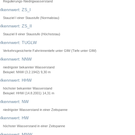
Regulierungs-Niedrigwasserstand
lkennwert: ZS_I
Stauziel I einer Staustufe (Normalstau)
lkennwert: ZS_II
Stauziel II einer Staustufe (Höchststau)
elkennwert: TUGLW
Verkehrsgesicherte Fahrrinnentiefe unter GlW (Tiefe unter GlW)
lkennwert: NNW
niedrigster bekannter Wasserstand
Beispiel: NNW (3.2.1942) 9,30 m
lkennwert: HHW
höchster bekannter Wasserstand
Beispiel: HHW (14.8.2001) 14,31 m
lkennwert: NW
niedrigster Wasserstand in einer Zeitspanne
lkennwert: HW
höchster Wasserstand in einer Zeitspanne
elkennwert: MNW