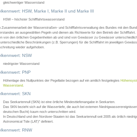
gleichwertiger Wasserstand
lkennwert: HSW, Marke I, Marke II und Marke III
HSW – höchster Schifffahrtswasserstand
in Zusammenarbeit der Wasserstraßen- und Schifffahrtsverwaltung des Bundes mit den Bund
standes an ausgewählten Pegeln und dienen als Richtwerte für den Betrieb der Schifffahrt. 
n von den örtlichen Gegebenheiten ab und sind von Gewässer zu Gewässer unterschiedlich
 unterschiedliche Beschränkungen (z.B. Sperrungen) für die Schifffahrt im jeweiligen Gewäss
schreitung wieder aufgehoben.
lkennwert: NSW
niedrigster Wasserstand
lkennwert: PNP
Höhenlage des Nullpunktes der Pegellatte bezogen auf ein amtlich festgelegtes
Höhensys
Wasserstand
.
lkennwert: SKN
Das Seekartennull (SKN) ist eine örtliche Mindesttiefenangabe in Seekarten.
Das SKN bezieht sich auf die Wassertiefe, die auch bei extemen Niedrigwasserereignissen
deutschen Bucht) kaum noch unterschritten wird.
In Deutschland und den Nordsee-Staaten ist das Seekartennull seit 2005 als örtlich nie
Astronomical Tide (LAT)" definiert.
lkennwert: RNW