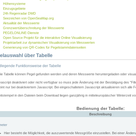
Höhensysteme
Einzugsgebiete
24h Regenradar DWD
Seezeichen von OpenSeaMap.org
Aktualität der Messwerte
Grenzwertüberschreitung der Messwerte
PEGELONLINE-Dienste
Open Source Projekt für die interaktive Online Visualisierung
Projektarbeit zur dynamischen Visualisierung von Messwerten
Generierung von QR-Codes für Pegelstammdatenseiten
elauswahl über Tabelle
legende Funktionsweise der Tabelle
die Tabelle können Pegel gefunden werden und deren Messwerte heruntergeladen oder visuali
vascript deaktiviert oder nicht verfügbar so muss jede Änderung mit der Bestätigung des "Filt
int nur bei deaktiviertem Javascript. Bei eingeschaltetem Javascript aktualisieren sich alle 
itstempel in den Dateien beim Download liegen ganzjährig in mitteleuropäischer Winterzeit vo
Bedienung der Tabelle:
Beschreibung
meter
Hier besteht die Möglichkeit, die auszuwertende Messgröße einzustellen. Bei einer Ände