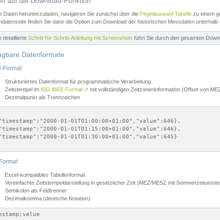
iff auf die Download-Funktion
e Daten herunterzuladen, navigieren Sie zunächst über die
Pegelauswahl-Tabelle
zu einem ge
datenseite finden Sie dann die Option zum Download der historischen Messdaten unterhalb
ne detaillierte
Schritt-für-Schritt-Anleitung mit Screenshots
führt Sie durch den gesamten Down
ügbare Datenformate
-Format
Strukturiertes Datenformat für programmatische Verarbeitung
Zeitstempel im
ISO 8601-Format
↗
mit vollständigen Zeitzoneninformation (Offset von 
Dezimalpunkt als Trennzeichen
"timestamp":"2000-01-01T01:00:00+01:00","value":646},

"timestamp":"2000-01-01T01:15:00+01:00","value":646},

"timestamp":"2000-01-01T01:30:00+01:00","value":645}

Format
Excel-kompatibles Tabellenformat
Vereinfachte Zeitstempeldarstellung in gesetzlicher Zeit (MEZ/MESZ mit Sommerzeitumstel
Semikolon als Feldtrenner
Dezimalkomma (deutsche Notation)
estamp;value
