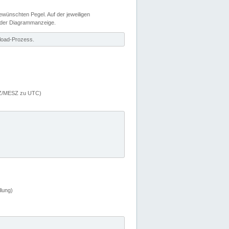
wünschten Pegel. Auf der jeweiligen
 der Diagrammanzeige.
load-Prozess.
MEZ/MESZ zu UTC)
lung)