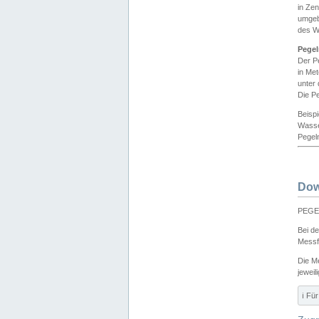
in Ze
umgeb
des W
Pegel
Der P
in Me
unter
Die Pe
Beisp
Wasse
Pegeln
Dow
PEGEL
Bei d
Messf
Die M
jeweil
ℹ️ F