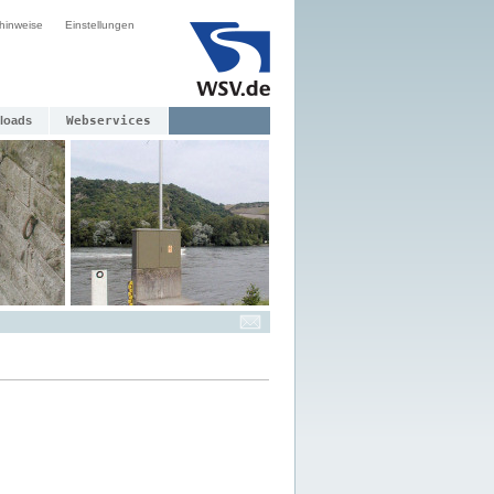
hinweise
Einstellungen
loads
Webservices