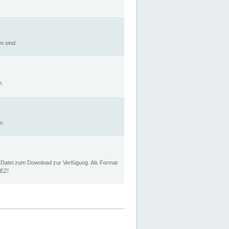
n sind.
n.
n.
p Datei zum Download zur Verfügung. Als Format
MEZ!