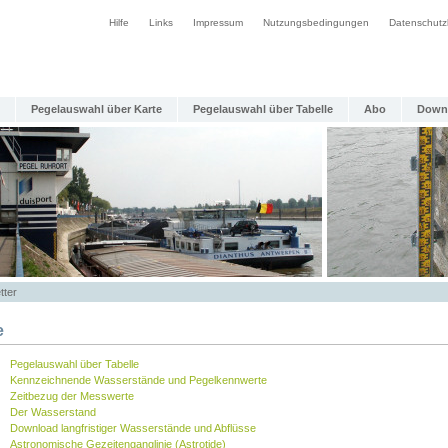
Hilfe
Links
Impressum
Nutzungsbedingungen
Datenschutz
Pegelauswahl über Karte
Pegelauswahl über Tabelle
Abo
Down
tter
e
Pegelauswahl über Tabelle
Kennzeichnende Wasserstände und Pegelkennwerte
Zeitbezug der Messwerte
Der Wasserstand
Download langfristiger Wasserstände und Abflüsse
Astronomische Gezeitenganglinie (Astrotide)