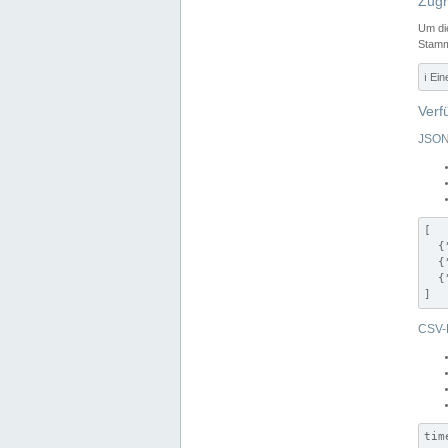
Zugr
Um di
Stamm
ℹ️ Ei
Verf
JSON
[

  {
  {
  {
]
CSV-
tim