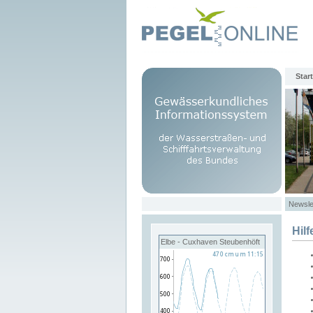
Start
Newsle
Hilf
Elbe - Cuxhaven Steubenhöft