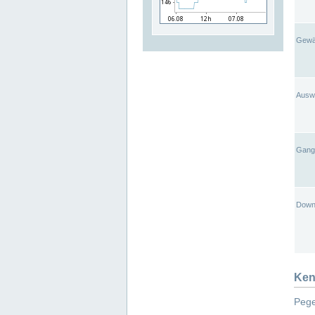
Gewä
Ausw
Gangl
Down
Ken
Pege