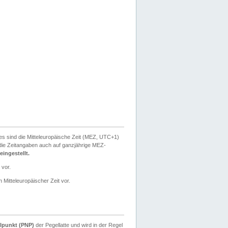
ies sind die Mitteleuropäische Zeit (MEZ, UTC+1)
ie Zeitangaben auch auf ganzjährige MEZ-
ingestellt.
 vor.
 Mitteleuropäischer Zeit vor.
lpunkt (PNP)
der Pegellatte und wird in der Regel