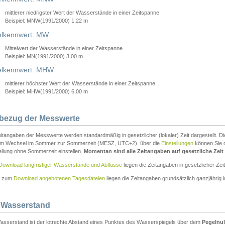
mittlerer niedrigster Wert der Wasserstände in einer Zeitspanne
Beispiel: MNW(1991/2000) 1,22 m
lkennwert: MW
Mittelwert der Wasserstände in einer Zeitspanne
Beispiel: MN(1991/2000) 3,00 m
elkennwert: MHW
mittlerer höchster Wert der Wasserstände in einer Zeitspanne
Beispiel: MHW(1991/2000) 6,00 m
tbezug der Messwerte
itangaben der Messwerte werden standardmäßig in gesetzlicher (lokaler) Zeit dargestellt. D
em Wechsel im Sommer zur Sommerzeit (MESZ, UTC+2). über die
Einstellungen
können Sie d
ellung ohne Sommerzeit einstellen.
Momentan sind alle Zeitangaben auf gesetzliche Zeit e
Download langfristiger Wasserstände und Abflüsse
liegen die Zeitangaben in gesetzlicher Zeit
n zum
Download angebotenen Tagesdateien
liegen die Zeitangaben grundsätzlich ganzjährig in
 Wasserstand
asserstand ist der lotrechte Abstand eines Punktes des Wasserspiegels über dem
Pegelnul