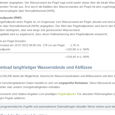
ntimeter angegeben. Der Wasserstand am Pegel sagt somit weder etwas über die lokale Wa
enden Terrain aus. Erst durch die Addition des Wasserstandes am Pegel mit dem zugehörig
asserspiegels über Normalhöhennull (NHN).
nullpunkt (PNP):
egelnullpunkt eines Pegels ist, im Gegensatz zum Wasserstand am Pegel, absolut und wir
ter über Normalhöhennull (NHN) angegeben. Der Wert des Pegelnullpunktes wird durch den Bet
 dem niedrigsten, über eine lange Zeit gemessenen Wasserstand.
gellatte wird so angebracht, dass deren Nullmarkierung dem Pegelnullpunkt entspricht.
iel am Pegel Dresden:
rstand am 16.07.2013 08:00 Uhr: 176 cm am Pegel
1,76
m
ullpunkt
+
102,68
m ü. NHN
=
104,44
m ü. NHN
nload langfristiger Wasserstände und Abflüsse
ONLINE bietet die Möglichkeit, historische Wasserstandsdaten und Abflusswerte seit dem 1
en heruntergeladenen Daten handelt es sich um
ungeprüfte Rohdaten
. Diese Messwerte wur
ehler oder andere Unregelmäßigkeiten enthalten.
esswerte sind relative Angaben zum jeweiligen
Pegelnullpunkt
. Für absolute Höhenangaben 
igen Pegels addieren.
ür programmatische Zugriffe und automatisierte Datenabfragen aktueller Werte stehen auch d