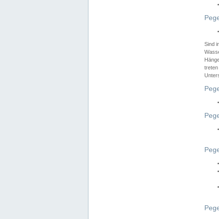
Pege
Sind 
Wasser
Hänge
treten
Unter
Pege
Pege
Pege
Pege