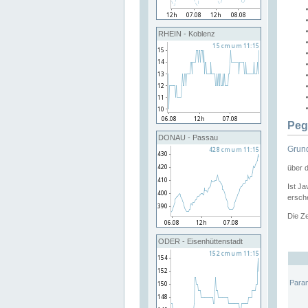
RHEIN - Koblenz
Peg
DONAU - Passau
Grund
über 
Ist Ja
ersche
Die Ze
ODER - Eisenhüttenstadt
Para