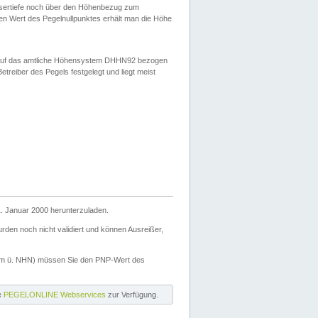
ssertiefe noch über den Höhenbezug zum
en Wert des Pegelnullpunktes erhält man die Höhe
d auf das amtliche Höhensystem DHHN92 bezogen
reiber des Pegels festgelegt und liegt meist
. Januar 2000 herunterzuladen.
den noch nicht validiert und können Ausreißer,
(m ü. NHN) müssen Sie den PNP-Wert des
ie
PEGELONLINE Webservices
zur Verfügung.