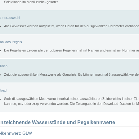
Selektionen im Menü zurückgesetzt.
sserauswahl
Alle Gewässer werden aufgelistet, wenn Daten für den ausgewählten Parameter vorhande
ahl des Pegels
Die Pegellisten zeigen alle verfügbaren Pegel einmal mit Namen und einmal mit Nummer a
inien
Zeigt die ausgewählten Messwerte als Ganglinie. Es können maximal 6 ausgewählt werde
load
Stellt die ausgewählten Messwerte innerhalb eines auswählbaren Zeitbereichs in einer Zi
kann txt, csv oder zrxp verwendet werden. Die Zeitangabe in den Download-Dateien ist 
nzeichnende Wasserstände und Pegelkennwerte
lkennwert: GLW