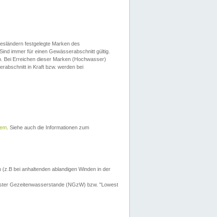
esländern festgelegte Marken des
Sind immer für einen Gewässerabschnitt gültig.
. Bei Erreichen dieser Marken (Hochwasser)
erabschnitt in Kraft bzw. werden bei
tem
. Siehe auch die Informationen zum
 (z.B bei anhaltenden ablandigen Winden in der
drigster Gezeitenwasserstande (NGzW) bzw. "Lowest