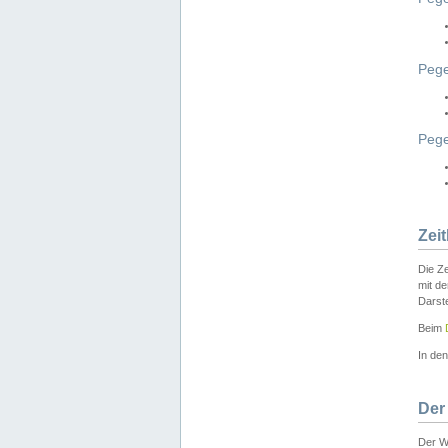
Pege
Peg
Zei
Die Ze
mit d
Darst
Beim
In de
Der
Der W