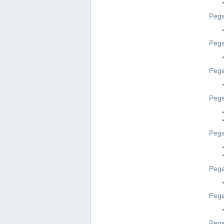
Pege
Pege
Peg
Pege
Pege
Pege
Pege
Peg