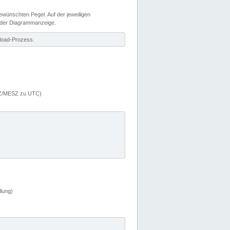
wünschten Pegel. Auf der jeweiligen
 der Diagrammanzeige.
load-Prozess.
MEZ/MESZ zu UTC)
lung)