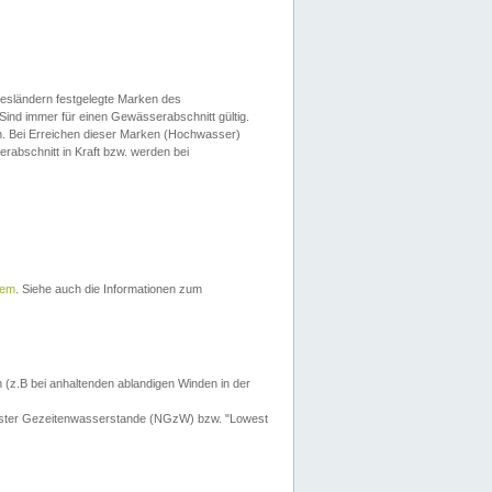
esländern festgelegte Marken des
Sind immer für einen Gewässerabschnitt gültig.
. Bei Erreichen dieser Marken (Hochwasser)
erabschnitt in Kraft bzw. werden bei
tem
. Siehe auch die Informationen zum
 (z.B bei anhaltenden ablandigen Winden in der
drigster Gezeitenwasserstande (NGzW) bzw. "Lowest