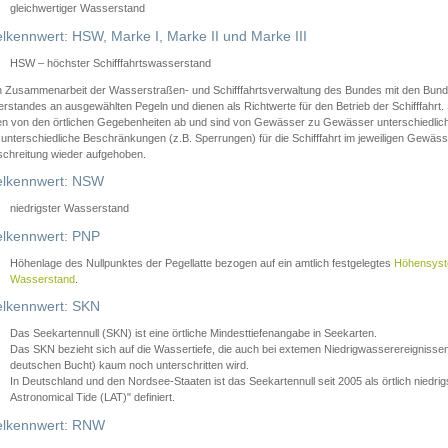
gleichwertiger Wasserstand
lkennwert: HSW, Marke I, Marke II und Marke III
HSW – höchster Schifffahrtswasserstand
in Zusammenarbeit der Wasserstraßen- und Schifffahrtsverwaltung des Bundes mit den Bund
standes an ausgewählten Pegeln und dienen als Richtwerte für den Betrieb der Schifffahrt. 
n von den örtlichen Gegebenheiten ab und sind von Gewässer zu Gewässer unterschiedlich
 unterschiedliche Beschränkungen (z.B. Sperrungen) für die Schifffahrt im jeweiligen Gewäss
schreitung wieder aufgehoben.
lkennwert: NSW
niedrigster Wasserstand
lkennwert: PNP
Höhenlage des Nullpunktes der Pegellatte bezogen auf ein amtlich festgelegtes
Höhensys
Wasserstand
.
lkennwert: SKN
Das Seekartennull (SKN) ist eine örtliche Mindesttiefenangabe in Seekarten.
Das SKN bezieht sich auf die Wassertiefe, die auch bei extemen Niedrigwasserereignissen
deutschen Bucht) kaum noch unterschritten wird.
In Deutschland und den Nordsee-Staaten ist das Seekartennull seit 2005 als örtlich nie
Astronomical Tide (LAT)" definiert.
lkennwert: RNW