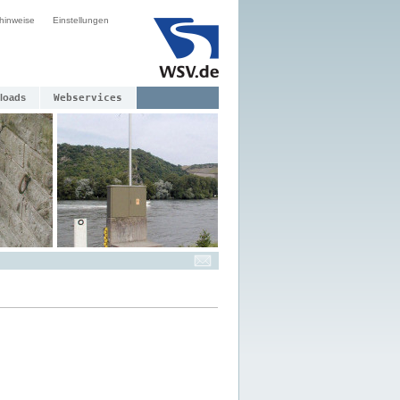
hinweise
Einstellungen
loads
Webservices