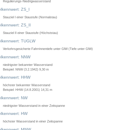
Regulierungs-Niedrigwasserstand
lkennwert: ZS_I
Stauziel I einer Staustufe (Normalstau)
lkennwert: ZS_II
Stauziel II einer Staustufe (Höchststau)
elkennwert: TUGLW
Verkehrsgesicherte Fahrrinnentiefe unter GlW (Tiefe unter GlW)
lkennwert: NNW
niedrigster bekannter Wasserstand
Beispiel: NNW (3.2.1942) 9,30 m
lkennwert: HHW
höchster bekannter Wasserstand
Beispiel: HHW (14.8.2001) 14,31 m
lkennwert: NW
niedrigster Wasserstand in einer Zeitspanne
lkennwert: HW
höchster Wasserstand in einer Zeitspanne
elkennwert: MNW