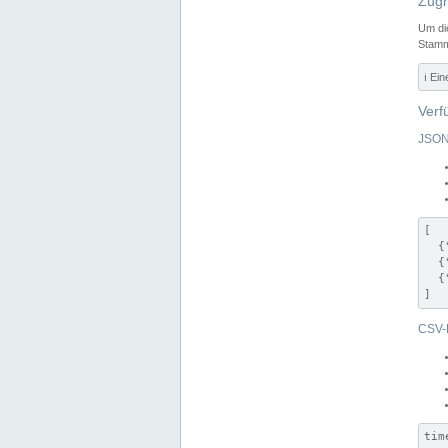
Zugr
Um di
Stamm
ℹ️ Ei
Verf
JSON
[

  {
  {
  {
]
CSV-
tim