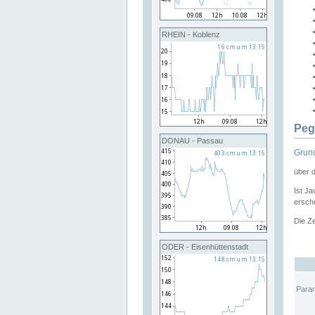
RHEIN - Koblenz
Peg
DONAU - Passau
Grund
über 
Ist Ja
ersche
Die Ze
ODER - Eisenhüttenstadt
Para