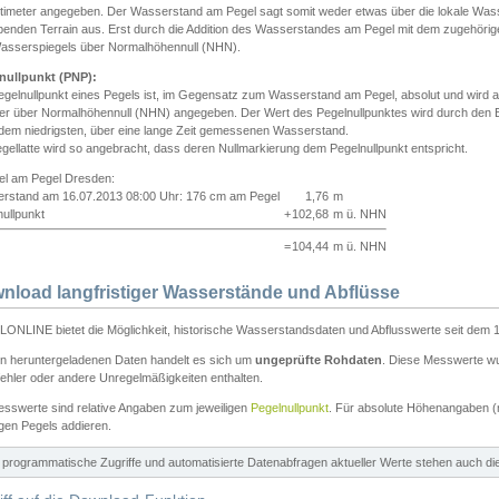
ntimeter angegeben. Der Wasserstand am Pegel sagt somit weder etwas über die lokale Wa
enden Terrain aus. Erst durch die Addition des Wasserstandes am Pegel mit dem zugehörig
asserspiegels über Normalhöhennull (NHN).
nullpunkt (PNP):
egelnullpunkt eines Pegels ist, im Gegensatz zum Wasserstand am Pegel, absolut und wir
ter über Normalhöhennull (NHN) angegeben. Der Wert des Pegelnullpunktes wird durch den Bet
 dem niedrigsten, über eine lange Zeit gemessenen Wasserstand.
gellatte wird so angebracht, dass deren Nullmarkierung dem Pegelnullpunkt entspricht.
iel am Pegel Dresden:
rstand am 16.07.2013 08:00 Uhr: 176 cm am Pegel
1,76
m
ullpunkt
+
102,68
m ü. NHN
=
104,44
m ü. NHN
nload langfristiger Wasserstände und Abflüsse
ONLINE bietet die Möglichkeit, historische Wasserstandsdaten und Abflusswerte seit dem 1
en heruntergeladenen Daten handelt es sich um
ungeprüfte Rohdaten
. Diese Messwerte wur
ehler oder andere Unregelmäßigkeiten enthalten.
esswerte sind relative Angaben zum jeweiligen
Pegelnullpunkt
. Für absolute Höhenangaben 
igen Pegels addieren.
ür programmatische Zugriffe und automatisierte Datenabfragen aktueller Werte stehen auch d