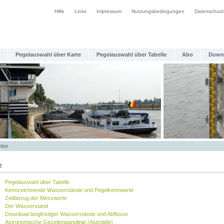
Hilfe
Links
Impressum
Nutzungsbedingungen
Datenschutz
Pegelauswahl über Karte
Pegelauswahl über Tabelle
Abo
Down
tter
e
Pegelauswahl über Tabelle
Kennzeichnende Wasserstände und Pegelkennwerte
Zeitbezug der Messwerte
Der Wasserstand
Download langfristiger Wasserstände und Abflüsse
Astronomische Gezeitenganglinie (Astrotide)