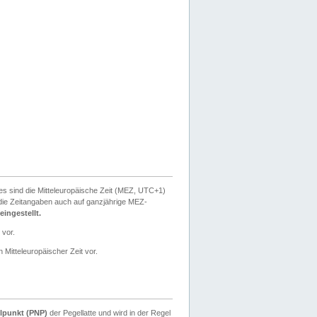
ies sind die Mitteleuropäische Zeit (MEZ, UTC+1)
ie Zeitangaben auch auf ganzjährige MEZ-
ingestellt.
 vor.
 Mitteleuropäischer Zeit vor.
lpunkt (PNP)
der Pegellatte und wird in der Regel