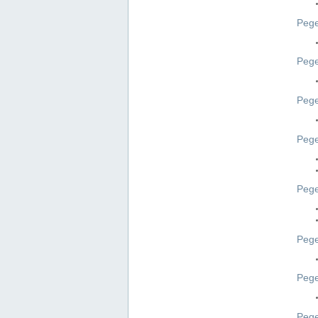
Pege
Pege
Peg
Pege
Pege
Pege
Pege
Peg