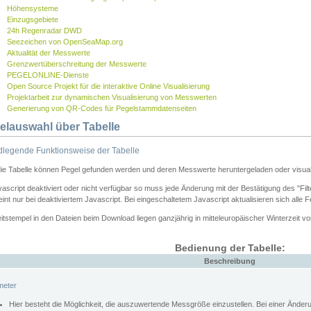
Höhensysteme
Einzugsgebiete
24h Regenradar DWD
Seezeichen von OpenSeaMap.org
Aktualität der Messwerte
Grenzwertüberschreitung der Messwerte
PEGELONLINE-Dienste
Open Source Projekt für die interaktive Online Visualisierung
Projektarbeit zur dynamischen Visualisierung von Messwerten
Generierung von QR-Codes für Pegelstammdatenseiten
elauswahl über Tabelle
legende Funktionsweise der Tabelle
die Tabelle können Pegel gefunden werden und deren Messwerte heruntergeladen oder visuali
vascript deaktiviert oder nicht verfügbar so muss jede Änderung mit der Bestätigung des "Filt
int nur bei deaktiviertem Javascript. Bei eingeschaltetem Javascript aktualisieren sich alle 
itstempel in den Dateien beim Download liegen ganzjährig in mitteleuropäischer Winterzeit vo
Bedienung der Tabelle:
Beschreibung
meter
Hier besteht die Möglichkeit, die auszuwertende Messgröße einzustellen. Bei einer Ände