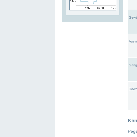
Gewä
Ausw
Gangl
Down
Ken
Pege