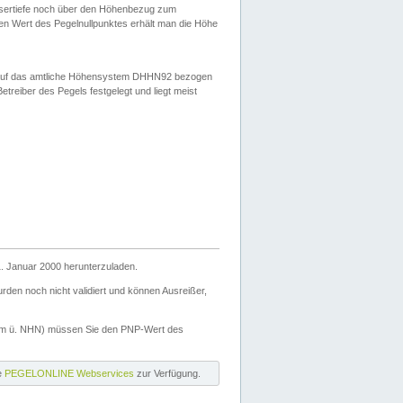
ssertiefe noch über den Höhenbezug zum
en Wert des Pegelnullpunktes erhält man die Höhe
d auf das amtliche Höhensystem DHHN92 bezogen
reiber des Pegels festgelegt und liegt meist
. Januar 2000 herunterzuladen.
den noch nicht validiert und können Ausreißer,
(m ü. NHN) müssen Sie den PNP-Wert des
ie
PEGELONLINE Webservices
zur Verfügung.