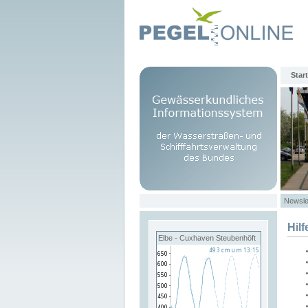
Start
Newsle
Hilf
Elbe - Cuxhaven Steubenhöft