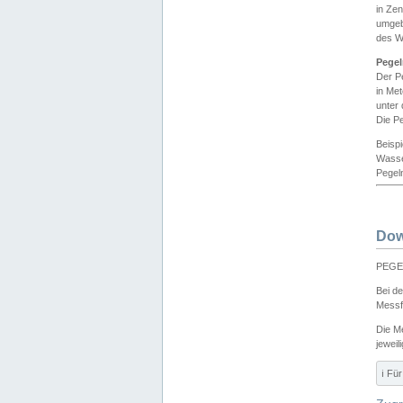
in Ze
umgeb
des W
Pegel
Der P
in Me
unter
Die Pe
Beisp
Wasse
Pegeln
Dow
PEGEL
Bei d
Messf
Die M
jeweil
ℹ️ F