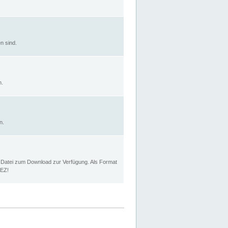
n sind.
n.
n.
p Datei zum Download zur Verfügung. Als Format
MEZ!