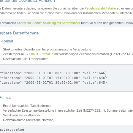
iff auf die Download-Funktion
e Daten herunterzuladen, navigieren Sie zunächst über die
Pegelauswahl-Tabelle
zu einem ge
datenseite finden Sie dann die Option zum Download der historischen Messdaten unterhalb
ne detaillierte
Schritt-für-Schritt-Anleitung mit Screenshots
führt Sie durch den gesamten Down
ügbare Datenformate
-Format
Strukturiertes Datenformat für programmatische Verarbeitung
Zeitstempel im
ISO 8601-Format
↗
mit vollständigen Zeitzoneninformation (Offset von 
Dezimalpunkt als Trennzeichen
"timestamp":"2000-01-01T01:00:00+01:00","value":646},

"timestamp":"2000-01-01T01:15:00+01:00","value":646},

"timestamp":"2000-01-01T01:30:00+01:00","value":645}

Format
Excel-kompatibles Tabellenformat
Vereinfachte Zeitstempeldarstellung in gesetzlicher Zeit (MEZ/MESZ mit Sommerzeitumstel
Semikolon als Feldtrenner
Dezimalkomma (deutsche Notation)
estamp;value
