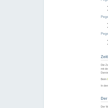
Pege
Peg
Zei
Die Ze
mit d
Darst
Beim
In de
Der
Der W