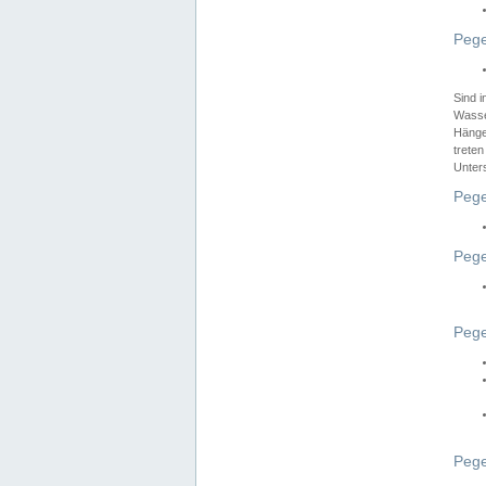
Pege
Sind 
Wasser
Hänge
treten
Unter
Pege
Pege
Pege
Pege