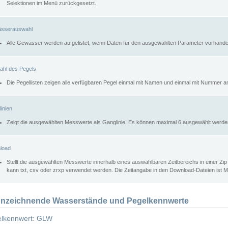
Selektionen im Menü zurückgesetzt.
sserauswahl
Alle Gewässer werden aufgelistet, wenn Daten für den ausgewählten Parameter vorhande
ahl des Pegels
Die Pegellisten zeigen alle verfügbaren Pegel einmal mit Namen und einmal mit Nummer a
inien
Zeigt die ausgewählten Messwerte als Ganglinie. Es können maximal 6 ausgewählt werde
load
Stellt die ausgewählten Messwerte innerhalb eines auswählbaren Zeitbereichs in einer Zi
kann txt, csv oder zrxp verwendet werden. Die Zeitangabe in den Download-Dateien ist 
nzeichnende Wasserstände und Pegelkennwerte
lkennwert: GLW