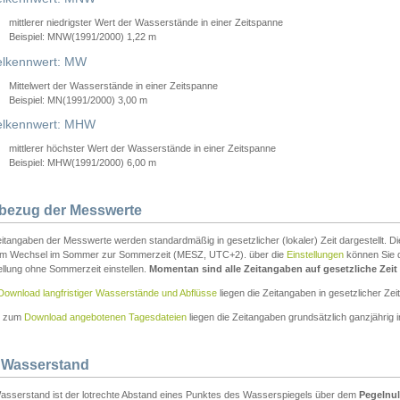
mittlerer niedrigster Wert der Wasserstände in einer Zeitspanne
Beispiel: MNW(1991/2000) 1,22 m
lkennwert: MW
Mittelwert der Wasserstände in einer Zeitspanne
Beispiel: MN(1991/2000) 3,00 m
elkennwert: MHW
mittlerer höchster Wert der Wasserstände in einer Zeitspanne
Beispiel: MHW(1991/2000) 6,00 m
tbezug der Messwerte
itangaben der Messwerte werden standardmäßig in gesetzlicher (lokaler) Zeit dargestellt. D
em Wechsel im Sommer zur Sommerzeit (MESZ, UTC+2). über die
Einstellungen
können Sie d
ellung ohne Sommerzeit einstellen.
Momentan sind alle Zeitangaben auf gesetzliche Zeit e
Download langfristiger Wasserstände und Abflüsse
liegen die Zeitangaben in gesetzlicher Zeit
n zum
Download angebotenen Tagesdateien
liegen die Zeitangaben grundsätzlich ganzjährig in
 Wasserstand
asserstand ist der lotrechte Abstand eines Punktes des Wasserspiegels über dem
Pegelnul