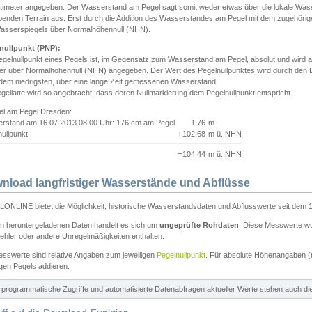
ntimeter angegeben. Der Wasserstand am Pegel sagt somit weder etwas über die lokale Wa
enden Terrain aus. Erst durch die Addition des Wasserstandes am Pegel mit dem zugehörig
asserspiegels über Normalhöhennull (NHN).
nullpunkt (PNP):
egelnullpunkt eines Pegels ist, im Gegensatz zum Wasserstand am Pegel, absolut und wir
ter über Normalhöhennull (NHN) angegeben. Der Wert des Pegelnullpunktes wird durch den Bet
 dem niedrigsten, über eine lange Zeit gemessenen Wasserstand.
gellatte wird so angebracht, dass deren Nullmarkierung dem Pegelnullpunkt entspricht.
iel am Pegel Dresden:
rstand am 16.07.2013 08:00 Uhr: 176 cm am Pegel
1,76
m
ullpunkt
+
102,68
m ü. NHN
=
104,44
m ü. NHN
nload langfristiger Wasserstände und Abflüsse
ONLINE bietet die Möglichkeit, historische Wasserstandsdaten und Abflusswerte seit dem 1
en heruntergeladenen Daten handelt es sich um
ungeprüfte Rohdaten
. Diese Messwerte wur
ehler oder andere Unregelmäßigkeiten enthalten.
esswerte sind relative Angaben zum jeweiligen
Pegelnullpunkt
. Für absolute Höhenangaben 
igen Pegels addieren.
ür programmatische Zugriffe und automatisierte Datenabfragen aktueller Werte stehen auch d