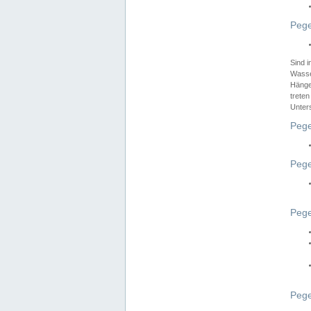
Pege
Sind 
Wasser
Hänge
treten
Unter
Pege
Pege
Pege
Pege