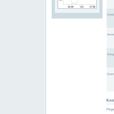
Gewä
Ausw
Gangl
Down
Ken
Pege