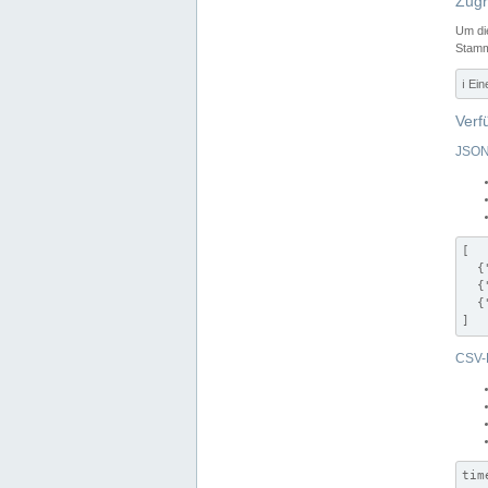
Zugr
Um di
Stamm
ℹ️ Ei
Verf
JSON
[

  {
  {
  {
]
CSV-
tim