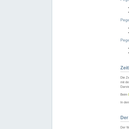
Pege
Peg
Zei
Die Ze
mit d
Darst
Beim
In de
Der
Der W