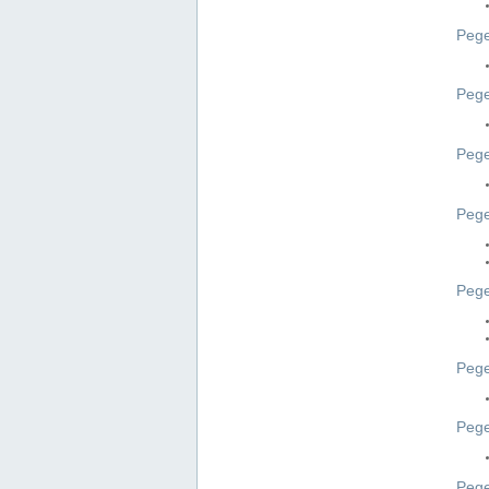
Pege
Pege
Peg
Pege
Pege
Pege
Pege
Peg