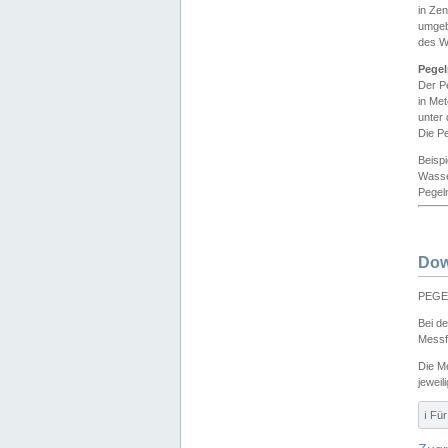
in Ze
umgeb
des W
Pegel
Der P
in Me
unter
Die Pe
Beisp
Wasse
Pegeln
Dow
PEGEL
Bei d
Messf
Die M
jeweil
ℹ️ F