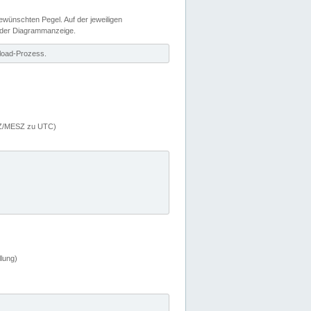
wünschten Pegel. Auf der jeweiligen
 der Diagrammanzeige.
load-Prozess.
MEZ/MESZ zu UTC)
lung)