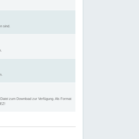
n sind.
n.
n.
p Datei zum Download zur Verfügung. Als Format
MEZ!