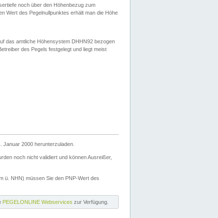
ssertiefe noch über den Höhenbezug zum
en Wert des Pegelnullpunktes erhält man die Höhe
d auf das amtliche Höhensystem DHHN92 bezogen
reiber des Pegels festgelegt und liegt meist
. Januar 2000 herunterzuladen.
den noch nicht validiert und können Ausreißer,
(m ü. NHN) müssen Sie den PNP-Wert des
ie
PEGELONLINE Webservices
zur Verfügung.