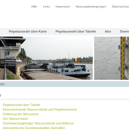
Hilfe
Links
Impressum
Nutzungsbedingungen
Datenschutz
Pegelauswahl über Karte
Pegelauswahl über Tabelle
Abo
Down
tter
e
Pegelauswahl über Tabelle
Kennzeichnende Wasserstände und Pegelkennwerte
Zeitbezug der Messwerte
Der Wasserstand
Download langfristiger Wasserstände und Abflüsse
Astronomische Gezeitenganglinie (Astrotide)