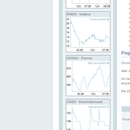
RHEIN - Koblenz
Peg
DONAU - Passau
Grund
über 
Ist Ja
ersche
Die Ze
ODER - Eisenhüttenstadt
Para