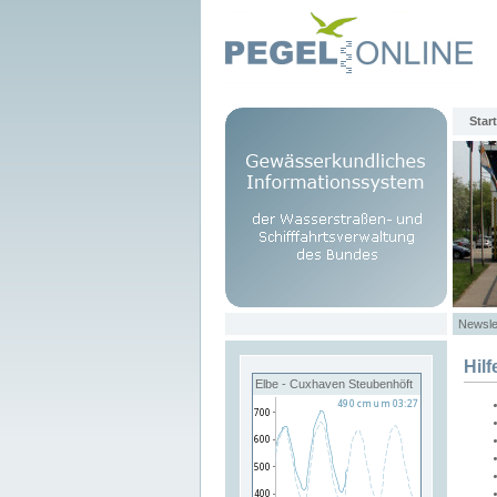
Start
Newsle
Hilf
Elbe - Cuxhaven Steubenhöft