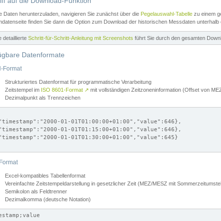
iff auf die Download-Funktion
e Daten herunterzuladen, navigieren Sie zunächst über die
Pegelauswahl-Tabelle
zu einem ge
datenseite finden Sie dann die Option zum Download der historischen Messdaten unterhalb
ne detaillierte
Schritt-für-Schritt-Anleitung mit Screenshots
führt Sie durch den gesamten Down
ügbare Datenformate
-Format
Strukturiertes Datenformat für programmatische Verarbeitung
Zeitstempel im
ISO 8601-Format
↗
mit vollständigen Zeitzoneninformation (Offset von 
Dezimalpunkt als Trennzeichen
"timestamp":"2000-01-01T01:00:00+01:00","value":646},

"timestamp":"2000-01-01T01:15:00+01:00","value":646},

"timestamp":"2000-01-01T01:30:00+01:00","value":645}

Format
Excel-kompatibles Tabellenformat
Vereinfachte Zeitstempeldarstellung in gesetzlicher Zeit (MEZ/MESZ mit Sommerzeitumstel
Semikolon als Feldtrenner
Dezimalkomma (deutsche Notation)
estamp;value
