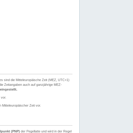
ies sind die Mitteleuropäische Zeit (MEZ, UTC+1)
ie Zeitangaben auch auf ganzjährige MEZ-
ingestellt.
 vor.
 Mitteleuropäischer Zeit vor.
lpunkt (PNP)
der Pegellatte und wird in der Regel