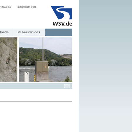
hinweise
Einstellungen
loads
Webservices