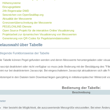
Höhensysteme
Einzugsgebiete
24h Regenradar DWD
Seezeichen von OpenSeaMap.org
Aktualität der Messwerte
Grenzwertüberschreitung der Messwerte
PEGELONLINE-Dienste
Open Source Projekt für die interaktive Online Visualisierung
Projektarbeit zur dynamischen Visualisierung von Messwerten
Generierung von QR-Codes für Pegelstammdatenseiten
elauswahl über Tabelle
legende Funktionsweise der Tabelle
die Tabelle können Pegel gefunden werden und deren Messwerte heruntergeladen oder visuali
vascript deaktiviert oder nicht verfügbar so muss jede Änderung mit der Bestätigung des "Filt
int nur bei deaktiviertem Javascript. Bei eingeschaltetem Javascript aktualisieren sich alle 
itstempel in den Dateien beim Download liegen ganzjährig in mitteleuropäischer Winterzeit vo
Bedienung der Tabelle:
Beschreibung
meter
Hier besteht die Möglichkeit, die auszuwertende Messgröße einzustellen. Bei einer Ände