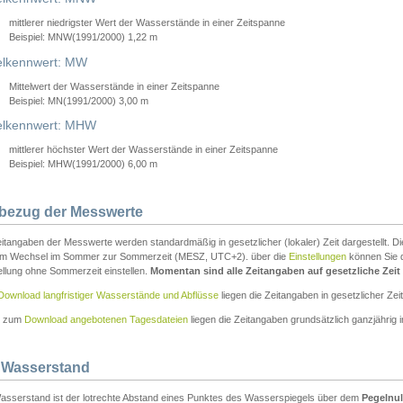
mittlerer niedrigster Wert der Wasserstände in einer Zeitspanne
Beispiel: MNW(1991/2000) 1,22 m
lkennwert: MW
Mittelwert der Wasserstände in einer Zeitspanne
Beispiel: MN(1991/2000) 3,00 m
elkennwert: MHW
mittlerer höchster Wert der Wasserstände in einer Zeitspanne
Beispiel: MHW(1991/2000) 6,00 m
tbezug der Messwerte
itangaben der Messwerte werden standardmäßig in gesetzlicher (lokaler) Zeit dargestellt. D
em Wechsel im Sommer zur Sommerzeit (MESZ, UTC+2). über die
Einstellungen
können Sie d
ellung ohne Sommerzeit einstellen.
Momentan sind alle Zeitangaben auf gesetzliche Zeit e
Download langfristiger Wasserstände und Abflüsse
liegen die Zeitangaben in gesetzlicher Zeit
n zum
Download angebotenen Tagesdateien
liegen die Zeitangaben grundsätzlich ganzjährig in
 Wasserstand
asserstand ist der lotrechte Abstand eines Punktes des Wasserspiegels über dem
Pegelnul