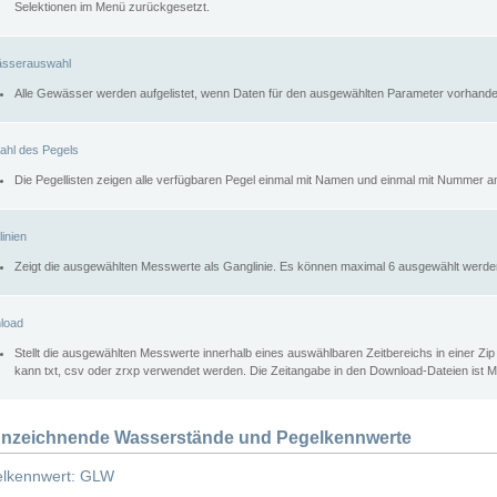
Selektionen im Menü zurückgesetzt.
sserauswahl
Alle Gewässer werden aufgelistet, wenn Daten für den ausgewählten Parameter vorhande
ahl des Pegels
Die Pegellisten zeigen alle verfügbaren Pegel einmal mit Namen und einmal mit Nummer a
inien
Zeigt die ausgewählten Messwerte als Ganglinie. Es können maximal 6 ausgewählt werde
load
Stellt die ausgewählten Messwerte innerhalb eines auswählbaren Zeitbereichs in einer Zi
kann txt, csv oder zrxp verwendet werden. Die Zeitangabe in den Download-Dateien ist 
nzeichnende Wasserstände und Pegelkennwerte
lkennwert: GLW