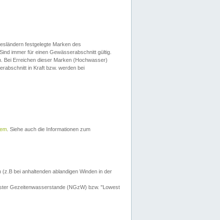
esländern festgelegte Marken des
Sind immer für einen Gewässerabschnitt gültig.
. Bei Erreichen dieser Marken (Hochwasser)
erabschnitt in Kraft bzw. werden bei
tem
. Siehe auch die Informationen zum
 (z.B bei anhaltenden ablandigen Winden in der
drigster Gezeitenwasserstande (NGzW) bzw. "Lowest