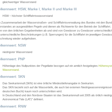
gleichwertiger Wasserstand
lkennwert: HSW, Marke I, Marke II und Marke III
HSW – höchster Schifffahrtswasserstand
in Zusammenarbeit der Wasserstraßen- und Schifffahrtsverwaltung des Bundes mit den Bund
standes an ausgewählten Pegeln und dienen als Richtwerte für den Betrieb der Schifffahrt. 
n von den örtlichen Gegebenheiten ab und sind von Gewässer zu Gewässer unterschiedlich
 unterschiedliche Beschränkungen (z.B. Sperrungen) für die Schifffahrt im jeweiligen Gewäss
schreitung wieder aufgehoben.
lkennwert: NSW
niedrigster Wasserstand
lkennwert: PNP
Höhenlage des Nullpunktes der Pegellatte bezogen auf ein amtlich festgelegtes
Höhensys
Wasserstand
.
lkennwert: SKN
Das Seekartennull (SKN) ist eine örtliche Mindesttiefenangabe in Seekarten.
Das SKN bezieht sich auf die Wassertiefe, die auch bei extemen Niedrigwasserereignissen
deutschen Bucht) kaum noch unterschritten wird.
In Deutschland und den Nordsee-Staaten ist das Seekartennull seit 2005 als örtlich nie
Astronomical Tide (LAT)" definiert.
lkennwert: RNW