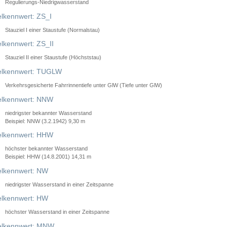
Regulierungs-Niedrigwasserstand
lkennwert: ZS_I
Stauziel I einer Staustufe (Normalstau)
lkennwert: ZS_II
Stauziel II einer Staustufe (Höchststau)
elkennwert: TUGLW
Verkehrsgesicherte Fahrrinnentiefe unter GlW (Tiefe unter GlW)
lkennwert: NNW
niedrigster bekannter Wasserstand
Beispiel: NNW (3.2.1942) 9,30 m
lkennwert: HHW
höchster bekannter Wasserstand
Beispiel: HHW (14.8.2001) 14,31 m
lkennwert: NW
niedrigster Wasserstand in einer Zeitspanne
lkennwert: HW
höchster Wasserstand in einer Zeitspanne
elkennwert: MNW