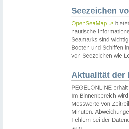
Seezeichen v
OpenSeaMap
↗
biete
nautische Information
Seamarks sind wichtig
Booten und Schiffen i
von Seezeichen wie Le
Aktualität der
PEGELONLINE erhält u
Im Binnenbereich wird 
Messwerte von Zeitreih
Minuten. Abweichungen
Fehlern bei der Daten
sein.