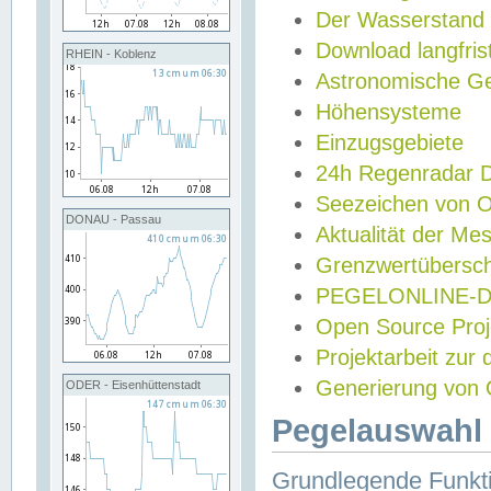
Der Wasserstand
Download langfris
RHEIN - Koblenz
Astronomische Gez
Höhensysteme
Einzugsgebiete
24h Regenradar
Seezeichen von 
DONAU - Passau
Aktualität der Me
Grenzwertübersch
PEGELONLINE-Di
Open Source Projek
Projektarbeit zur
Generierung von 
ODER - Eisenhüttenstadt
Pegelauswahl 
Grundlegende Funkti