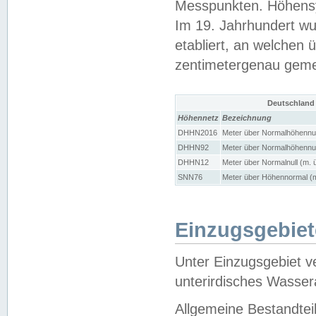
Messpunkten. Höhensy
Im 19. Jahrhundert wu
etabliert, an welchen 
zentimetergenau gem
Deutschland
Höhennetz
Bezeichnung
DHHN2016
Meter über Normalhöhennul
DHHN92
Meter über Normalhöhennul
DHHN12
Meter über Normalnull (m. 
SNN76
Meter über Höhennormal (m
Einzugsgebiet
Unter Einzugsgebiet v
unterirdisches Wasser
Allgemeine Bestandtei