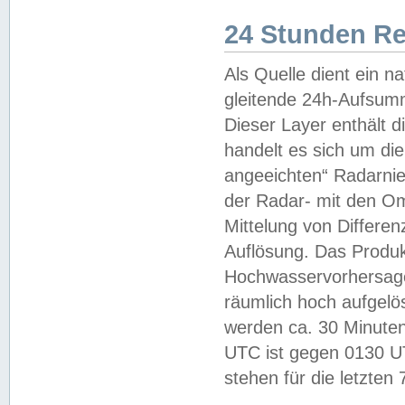
24 Stunden R
Als Quelle dient ein n
gleitende 24h-Aufsum
Dieser Layer enthält
handelt es sich um di
angeeichten“ Radarnie
der Radar- mit den O
Mittelung von Differe
Auflösung. Das Produk
Hochwasservorhersagez
räumlich hoch aufgelö
werden ca. 30 Minuten
UTC ist gegen 0130 UTC
stehen für die letzten