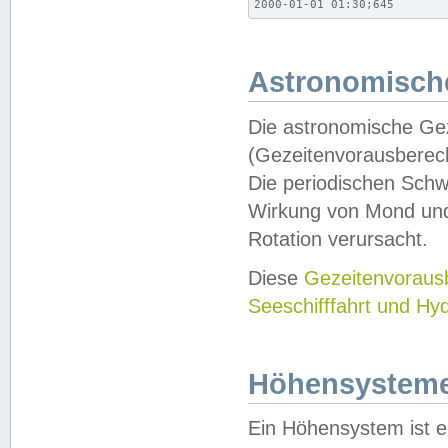
2000-01-01 01:30;645
Astronomische
Die astronomische Gez
(Gezeitenvorausberec
Die periodischen Schw
Wirkung von Mond und
Rotation verursacht.
Diese
Gezeitenvorau
Seeschifffahrt und Hy
Höhensystem
Ein Höhensystem ist e