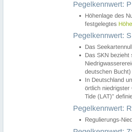
Pegelkennwert: 
Höhenlage des Nul
festgelegtes
Höhe
Pegelkennwert: 
Das Seekartennull
Das SKN bezieht s
Niedrigwassererei
deutschen Bucht) 
In Deutschland un
örtlich niedrigst
Tide (LAT)" definie
Pegelkennwert:
Regulierungs-Nie
Pegelkennwert: Z