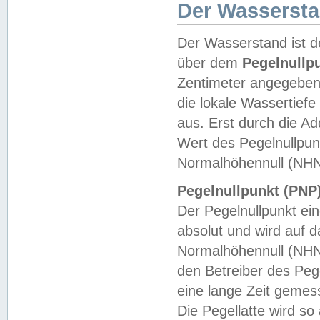
Der Wasserst
Der Wasserstand ist d
über dem
Pegelnullp
Zentimeter angegeben
die lokale Wassertie
aus. Erst durch die A
Wert des Pegelnullpun
Normalhöhennull (NHN
Pegelnullpunkt (PNP)
Der Pegelnullpunkt ei
absolut und wird auf
Normalhöhennull (NHN
den Betreiber des Pege
eine lange Zeit geme
Die Pegellatte wird s