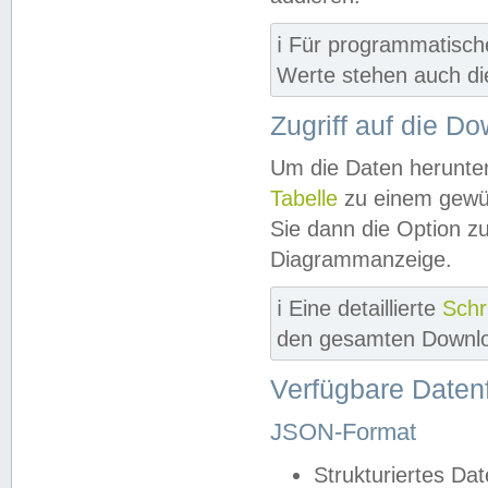
ℹ️ Für programmatisch
Werte stehen auch d
Zugriff auf die D
Um die Daten herunter
Tabelle
zu einem gewün
Sie dann die Option z
Diagrammanzeige.
ℹ️ Eine detaillierte
Schr
den gesamten Downlo
Verfügbare Daten
JSON-Format
Strukturiertes Da