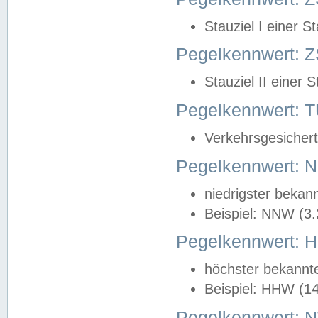
Stauziel I einer S
Pegelkennwert: Z
Stauziel II einer 
Pegelkennwert:
Verkehrsgesichert
Pegelkennwert:
niedrigster bekan
Beispiel: NNW (3
Pegelkennwert:
höchster bekannt
Beispiel: HHW (1
Pegelkennwert: 