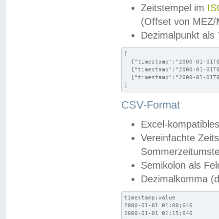
Zeitstempel im
IS
(Offset von MEZ
Dezimalpunkt als
[

  {"timestamp":"2000-01-01T0
  {"timestamp":"2000-01-01T0
  {"timestamp":"2000-01-01T0
]
CSV-Format
Excel-kompatibles
Vereinfachte Zeit
Sommerzeitumstel
Semikolon als Fel
Dezimalkomma (de
timestamp;value

2000-01-01 01:00;646

2000-01-01 01:15;646
