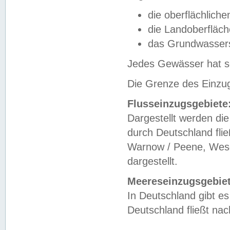
die oberflächlich
die Landoberfläc
das Grundwasser
Jedes Gewässer hat se
Die Grenze des Einzug
Flusseinzugsgebiete
Dargestellt werden die
durch Deutschland fli
Warnow / Peene, Weser
dargestellt.
Meereseinzugsgebiet
In Deutschland gibt 
Deutschland fließt n