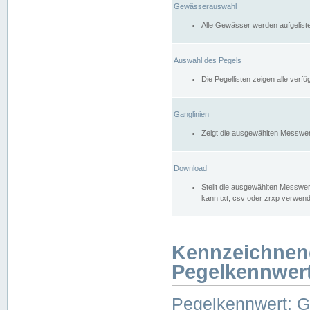
Gewässerauswahl
Alle Gewässer werden aufgelist
Auswahl des Pegels
Die Pegellisten zeigen alle ver
Ganglinien
Zeigt die ausgewählten Messwer
Download
Stellt die ausgewählten Messwer
kann txt, csv oder zrxp verwen
Kennzeichnen
Pegelkennwer
Pegelkennwert: 