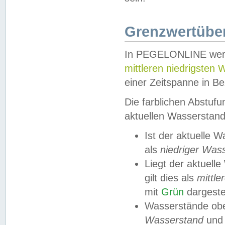
Grenzwertüber
In PEGELONLINE werde
mittleren niedrigsten
einer Zeitspanne in Be
Die farblichen Abstuf
aktuellen Wasserstand
Ist der aktuelle 
als
niedriger Was
Liegt der aktue
gilt dies als
mittle
mit
Grün
dargestel
Wasserstände obe
Wasserstand
und