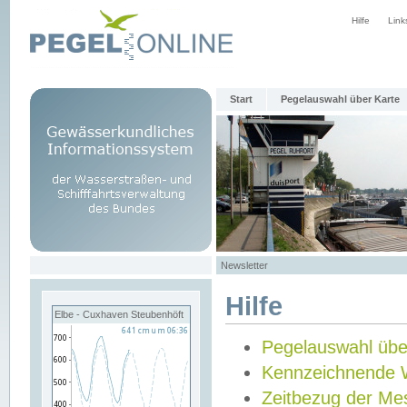
Hilfe
Link
Start
Pegelauswahl über Karte
Newsletter
Hilfe
Elbe - Cuxhaven Steubenhöft
Pegelauswahl übe
Kennzeichnende 
Zeitbezug der Me