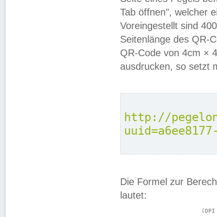
Tab öffnen", welcher 
Voreingestellt sind 4
Seitenlänge des QR-C
QR-Code von 4cm × 4c
ausdrucken, so setzt 
http://pegelo
uuid=a6ee8177
Die Formel zur Berech
lautet:
			(DPI × Druckkantenlänge in cm) ÷ 2,54 = Kantenlänge in Pixel
