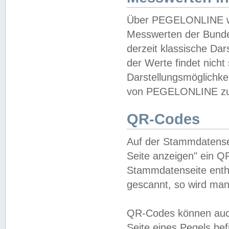
Über PEGELONLINE wer
Messwerten der Bundes
derzeit klassische Da
der Werte findet nicht 
Darstellungsmöglichkei
von PEGELONLINE zu 
QR-Codes
Auf der Stammdatensei
Seite anzeigen" ein Q
Stammdatenseite enthä
gescannt, so wird man
QR-Codes können auc
Seite eines Pegels be