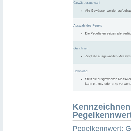
Gewässerauswahl
Alle Gewässer werden aufgelist
Auswahl des Pegels
Die Pegellisten zeigen alle ver
Ganglinien
Zeigt die ausgewählten Messwer
Download
Stellt die ausgewählten Messwer
kann txt, csv oder zrxp verwen
Kennzeichnen
Pegelkennwer
Pegelkennwert: 