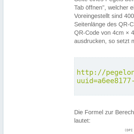
Tab öffnen", welcher 
Voreingestellt sind 4
Seitenlänge des QR-C
QR-Code von 4cm × 4c
ausdrucken, so setzt 
http://pegelo
uuid=a6ee8177
Die Formel zur Berech
lautet:
			(DPI × Druckkantenlänge in cm) ÷ 2,54 = Kantenlänge in Pixel
