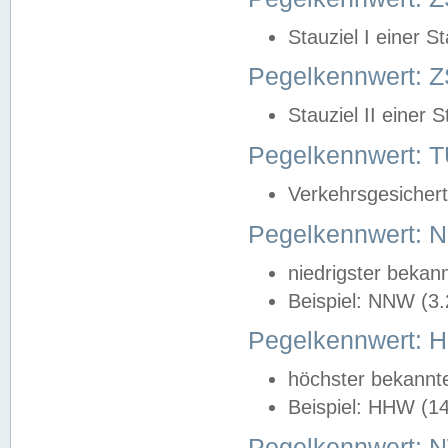
Stauziel I einer S
Pegelkennwert: Z
Stauziel II einer 
Pegelkennwert:
Verkehrsgesichert
Pegelkennwert:
niedrigster bekan
Beispiel: NNW (3
Pegelkennwert:
höchster bekannt
Beispiel: HHW (1
Pegelkennwert: 