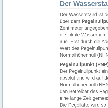
Der Wasserst
Der Wasserstand ist d
über dem
Pegelnullp
Zentimeter angegeben
die lokale Wassertie
aus. Erst durch die A
Wert des Pegelnullpun
Normalhöhennull (NHN
Pegelnullpunkt (PNP)
Der Pegelnullpunkt ei
absolut und wird auf
Normalhöhennull (NHN
den Betreiber des Pege
eine lange Zeit geme
Die Pegellatte wird s