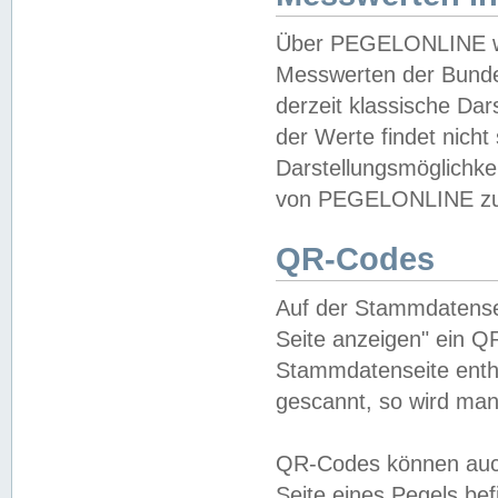
Über PEGELONLINE wer
Messwerten der Bundes
derzeit klassische Da
der Werte findet nicht 
Darstellungsmöglichkei
von PEGELONLINE zu 
QR-Codes
Auf der Stammdatensei
Seite anzeigen" ein Q
Stammdatenseite enthä
gescannt, so wird man
QR-Codes können auc
Seite eines Pegels be