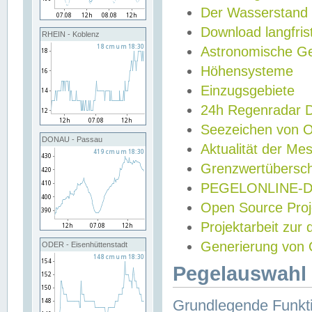
Der Wasserstand
Download langfris
RHEIN - Koblenz
Astronomische Gez
Höhensysteme
Einzugsgebiete
24h Regenradar
Seezeichen von 
DONAU - Passau
Aktualität der Me
Grenzwertübersch
PEGELONLINE-Di
Open Source Projek
Projektarbeit zur
Generierung von 
ODER - Eisenhüttenstadt
Pegelauswahl 
Grundlegende Funkti