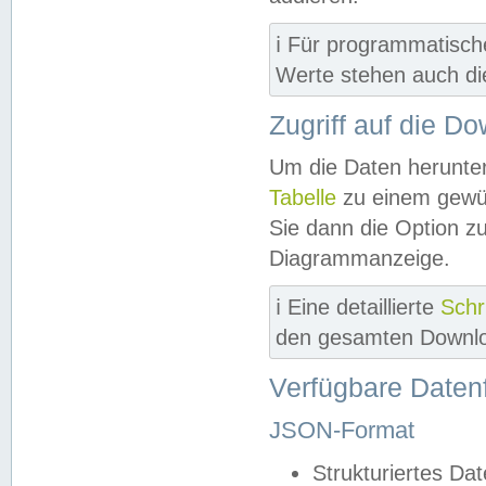
ℹ️ Für programmatisch
Werte stehen auch d
Zugriff auf die D
Um die Daten herunter
Tabelle
zu einem gewün
Sie dann die Option z
Diagrammanzeige.
ℹ️ Eine detaillierte
Schr
den gesamten Downlo
Verfügbare Daten
JSON-Format
Strukturiertes Da