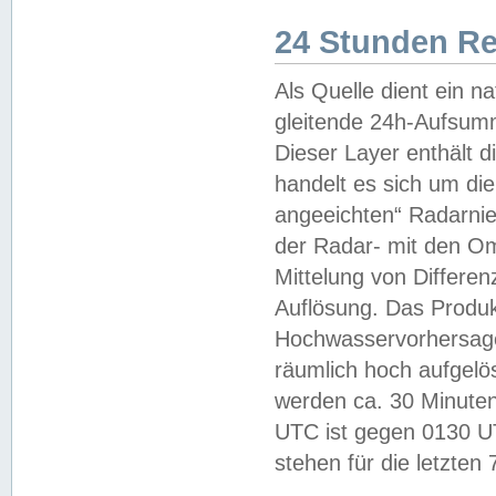
24 Stunden R
Als Quelle dient ein n
gleitende 24h-Aufsum
Dieser Layer enthält
handelt es sich um di
angeeichten“ Radarnie
der Radar- mit den O
Mittelung von Differe
Auflösung. Das Produk
Hochwasservorhersagez
räumlich hoch aufgelö
werden ca. 30 Minuten
UTC ist gegen 0130 UTC
stehen für die letzten