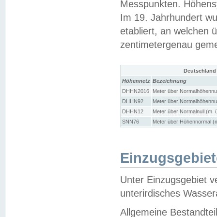
Messpunkten. Höhensy
Im 19. Jahrhundert wu
etabliert, an welchen 
zentimetergenau gem
Deutschland
Höhennetz
Bezeichnung
DHHN2016
Meter über Normalhöhennul
DHHN92
Meter über Normalhöhennul
DHHN12
Meter über Normalnull (m. 
SNN76
Meter über Höhennormal (m
Einzugsgebiet
Unter Einzugsgebiet v
unterirdisches Wasser
Allgemeine Bestandtei