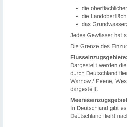
die oberflächlich
die Landoberfläc
das Grundwasser
Jedes Gewässer hat se
Die Grenze des Einzug
Flusseinzugsgebiete
Dargestellt werden die
durch Deutschland fli
Warnow / Peene, Weser
dargestellt.
Meereseinzugsgebiet
In Deutschland gibt 
Deutschland fließt n