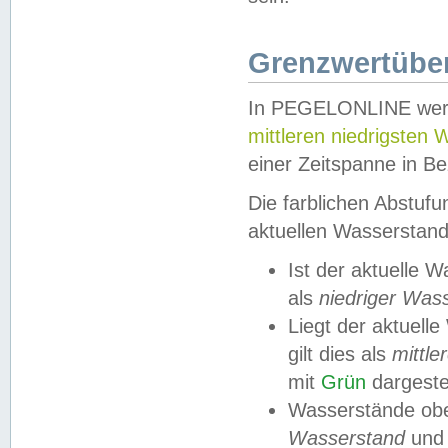
Grenzwertüber
In PEGELONLINE werde
mittleren niedrigsten
einer Zeitspanne in Be
Die farblichen Abstuf
aktuellen Wasserstand
Ist der aktuelle 
als
niedriger Was
Liegt der aktue
gilt dies als
mittle
mit
Grün
dargestel
Wasserstände obe
Wasserstand
und