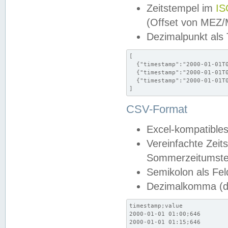
Zeitstempel im
IS
(Offset von MEZ
Dezimalpunkt als
[

  {"timestamp":"2000-01-01T0
  {"timestamp":"2000-01-01T0
  {"timestamp":"2000-01-01T0
]
CSV-Format
Excel-kompatibles
Vereinfachte Zeit
Sommerzeitumstel
Semikolon als Fel
Dezimalkomma (de
timestamp;value

2000-01-01 01:00;646

2000-01-01 01:15;646
