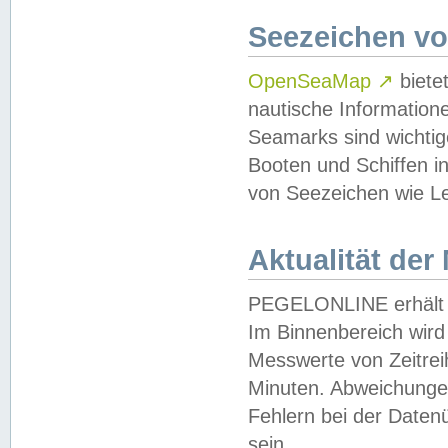
Seezeichen v
OpenSeaMap
↗
biete
nautische Information
Seamarks sind wichtig
Booten und Schiffen i
von Seezeichen wie Le
Aktualität der
PEGELONLINE erhält u
Im Binnenbereich wird 
Messwerte von Zeitreih
Minuten. Abweichungen
Fehlern bei der Daten
sein.