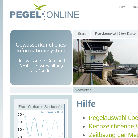
Hilfe
Link
Start
Pegelauswahl über Karte
Newsletter
Hilfe
Elbe - Cuxhaven Steubenhöft
Pegelauswahl übe
Kennzeichnende 
Zeitbezug der Me