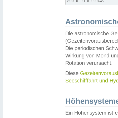
2000-01-01 01:30;645
Astronomische
Die astronomische Gez
(Gezeitenvorausberec
Die periodischen Schw
Wirkung von Mond und
Rotation verursacht.
Diese
Gezeitenvorau
Seeschifffahrt und Hy
Höhensystem
Ein Höhensystem ist e