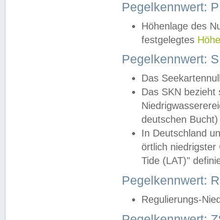
Pegelkennwert: 
Höhenlage des Nul
festgelegtes
Höhe
Pegelkennwert: 
Das Seekartennull
Das SKN bezieht s
Niedrigwassererei
deutschen Bucht) 
In Deutschland un
örtlich niedrigst
Tide (LAT)" definie
Pegelkennwert:
Regulierungs-Nie
Pegelkennwert: Z