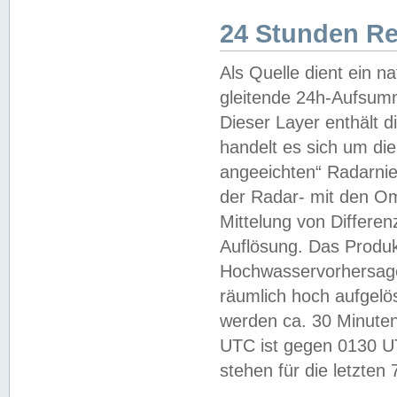
24 Stunden R
Als Quelle dient ein n
gleitende 24h-Aufsum
Dieser Layer enthält
handelt es sich um di
angeeichten“ Radarnie
der Radar- mit den O
Mittelung von Differe
Auflösung. Das Produk
Hochwasservorhersagez
räumlich hoch aufgelö
werden ca. 30 Minuten
UTC ist gegen 0130 UTC
stehen für die letzten