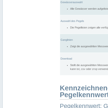
Gewässerauswahl
Alle Gewässer werden aufgelist
Auswahl des Pegels
Die Pegellisten zeigen alle ver
Ganglinien
Zeigt die ausgewählten Messwer
Download
Stellt die ausgewählten Messwer
kann txt, csv oder zrxp verwen
Kennzeichnen
Pegelkennwer
Pegelkennwert: 