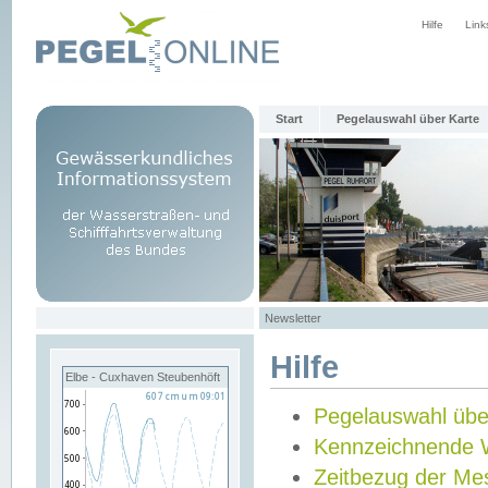
Hilfe
Link
Start
Pegelauswahl über Karte
Newsletter
Hilfe
Elbe - Cuxhaven Steubenhöft
Pegelauswahl übe
Kennzeichnende 
Zeitbezug der Me