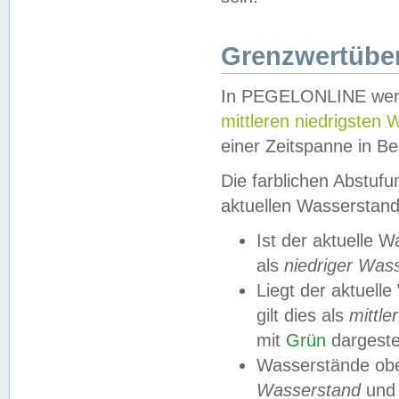
Grenzwertüber
In PEGELONLINE werde
mittleren niedrigsten
einer Zeitspanne in Be
Die farblichen Abstuf
aktuellen Wasserstand
Ist der aktuelle 
als
niedriger Was
Liegt der aktue
gilt dies als
mittle
mit
Grün
dargestel
Wasserstände obe
Wasserstand
und