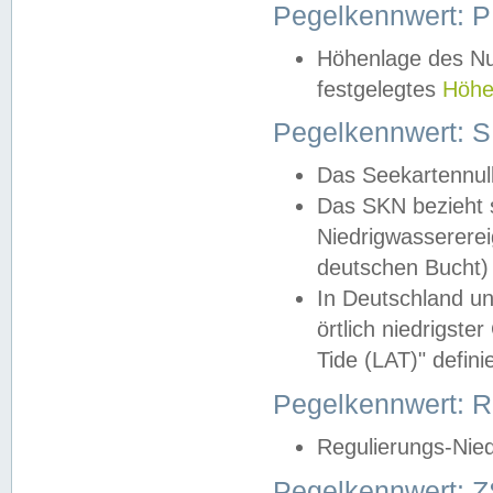
Pegelkennwert: 
Höhenlage des Nul
festgelegtes
Höhe
Pegelkennwert: 
Das Seekartennull
Das SKN bezieht s
Niedrigwassererei
deutschen Bucht) 
In Deutschland un
örtlich niedrigst
Tide (LAT)" definie
Pegelkennwert:
Regulierungs-Nie
Pegelkennwert: Z