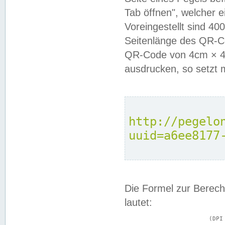
Tab öffnen", welcher 
Voreingestellt sind 4
Seitenlänge des QR-C
QR-Code von 4cm × 4c
ausdrucken, so setzt 
http://pegelo
uuid=a6ee8177
Die Formel zur Berech
lautet:
			(DPI × Druckkantenlänge in cm) ÷ 2,54 = Kantenlänge in Pixel
