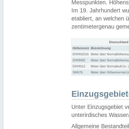
Messpunkten. Höhensy
Im 19. Jahrhundert wu
etabliert, an welchen 
zentimetergenau gem
Deutschland
Höhennetz
Bezeichnung
DHHN2016
Meter über Normalhöhennul
DHHN92
Meter über Normalhöhennul
DHHN12
Meter über Normalnull (m. 
SNN76
Meter über Höhennormal (m
Einzugsgebiet
Unter Einzugsgebiet v
unterirdisches Wasser
Allgemeine Bestandtei