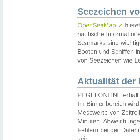
Seezeichen v
OpenSeaMap
↗
biete
nautische Information
Seamarks sind wichtig
Booten und Schiffen i
von Seezeichen wie Le
Aktualität der
PEGELONLINE erhält u
Im Binnenbereich wird 
Messwerte von Zeitreih
Minuten. Abweichungen
Fehlern bei der Daten
sein.