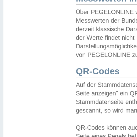
Über PEGELONLINE wer
Messwerten der Bundes
derzeit klassische Da
der Werte findet nicht 
Darstellungsmöglichkei
von PEGELONLINE zu 
QR-Codes
Auf der Stammdatensei
Seite anzeigen" ein Q
Stammdatenseite enthä
gescannt, so wird man
QR-Codes können auc
Seite eines Pegels be