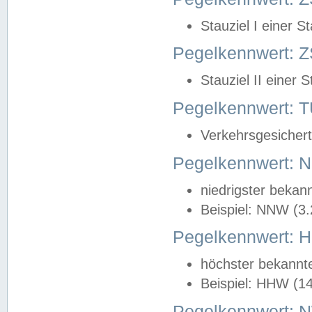
Stauziel I einer S
Pegelkennwert: Z
Stauziel II einer 
Pegelkennwert:
Verkehrsgesichert
Pegelkennwert:
niedrigster bekan
Beispiel: NNW (3
Pegelkennwert:
höchster bekannt
Beispiel: HHW (1
Pegelkennwert: 