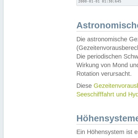
2000-01-01 01:30;645
Astronomische
Die astronomische Gez
(Gezeitenvorausberec
Die periodischen Schw
Wirkung von Mond und
Rotation verursacht.
Diese
Gezeitenvorau
Seeschifffahrt und Hy
Höhensystem
Ein Höhensystem ist e