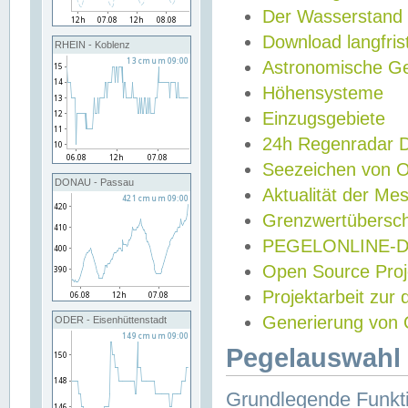
Der Wasserstand
Download langfris
RHEIN - Koblenz
Astronomische Gez
Höhensysteme
Einzugsgebiete
24h Regenradar
Seezeichen von 
DONAU - Passau
Aktualität der Me
Grenzwertübersch
PEGELONLINE-Di
Open Source Projek
Projektarbeit zur
Generierung von 
ODER - Eisenhüttenstadt
Pegelauswahl 
Grundlegende Funkti