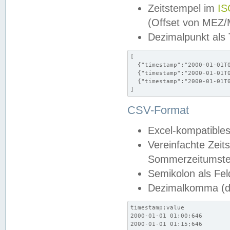
Zeitstempel im
IS
(Offset von MEZ
Dezimalpunkt als
[

  {"timestamp":"2000-01-01T0
  {"timestamp":"2000-01-01T0
  {"timestamp":"2000-01-01T0
]
CSV-Format
Excel-kompatibles
Vereinfachte Zeit
Sommerzeitumstel
Semikolon als Fel
Dezimalkomma (de
timestamp;value

2000-01-01 01:00;646

2000-01-01 01:15;646
