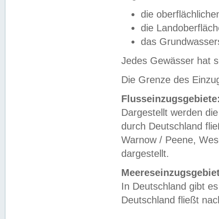
die oberflächlich
die Landoberfläc
das Grundwasser
Jedes Gewässer hat se
Die Grenze des Einzug
Flusseinzugsgebiete
Dargestellt werden die
durch Deutschland fli
Warnow / Peene, Weser
dargestellt.
Meereseinzugsgebiet
In Deutschland gibt 
Deutschland fließt n