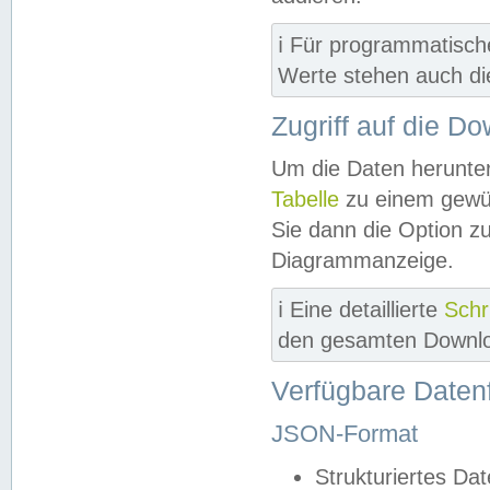
ℹ️ Für programmatisch
Werte stehen auch d
Zugriff auf die D
Um die Daten herunter
Tabelle
zu einem gewün
Sie dann die Option z
Diagrammanzeige.
ℹ️ Eine detaillierte
Schr
den gesamten Downlo
Verfügbare Daten
JSON-Format
Strukturiertes Da