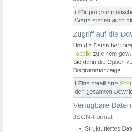
ℹ️ Für programmatisch
Werte stehen auch d
Zugriff auf die D
Um die Daten herunter
Tabelle
zu einem gewün
Sie dann die Option z
Diagrammanzeige.
ℹ️ Eine detaillierte
Schr
den gesamten Downlo
Verfügbare Daten
JSON-Format
Strukturiertes Da