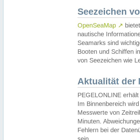
Seezeichen v
OpenSeaMap
↗
biete
nautische Information
Seamarks sind wichtig
Booten und Schiffen i
von Seezeichen wie Le
Aktualität der
PEGELONLINE erhält u
Im Binnenbereich wird 
Messwerte von Zeitreih
Minuten. Abweichungen
Fehlern bei der Daten
sein.