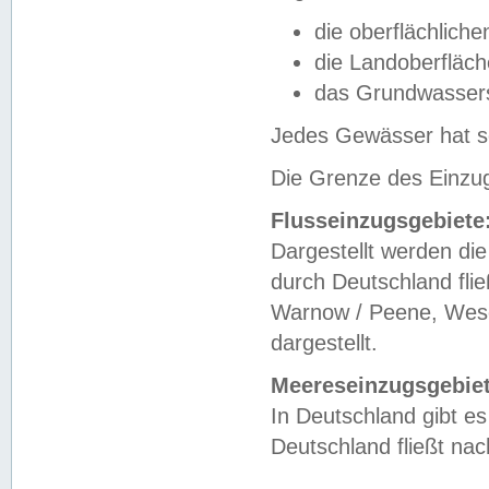
die oberflächlich
die Landoberfläc
das Grundwasser
Jedes Gewässer hat se
Die Grenze des Einzug
Flusseinzugsgebiete
Dargestellt werden die
durch Deutschland fli
Warnow / Peene, Weser
dargestellt.
Meereseinzugsgebiet
In Deutschland gibt 
Deutschland fließt n