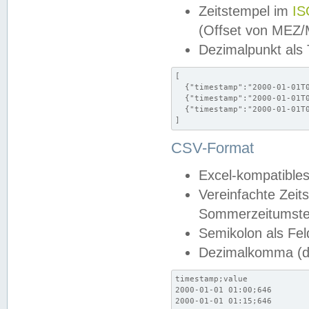
Zeitstempel im
IS
(Offset von MEZ
Dezimalpunkt als
[

  {"timestamp":"2000-01-01T0
  {"timestamp":"2000-01-01T0
  {"timestamp":"2000-01-01T0
]
CSV-Format
Excel-kompatibles
Vereinfachte Zeit
Sommerzeitumstel
Semikolon als Fel
Dezimalkomma (de
timestamp;value

2000-01-01 01:00;646

2000-01-01 01:15;646
