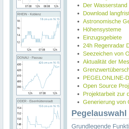
Der Wasserstand
Download langfris
RHEIN - Koblenz
Astronomische Gez
Höhensysteme
Einzugsgebiete
24h Regenradar
Seezeichen von 
DONAU - Passau
Aktualität der Me
Grenzwertübersch
PEGELONLINE-Di
Open Source Projek
Projektarbeit zur
Generierung von 
ODER - Eisenhüttenstadt
Pegelauswahl 
Grundlegende Funkti