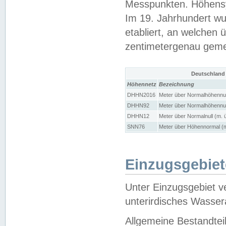
Messpunkten. Höhensy
Im 19. Jahrhundert wu
etabliert, an welchen 
zentimetergenau gem
Deutschland
Höhennetz
Bezeichnung
DHHN2016
Meter über Normalhöhennul
DHHN92
Meter über Normalhöhennul
DHHN12
Meter über Normalnull (m. 
SNN76
Meter über Höhennormal (m
Einzugsgebiet
Unter Einzugsgebiet v
unterirdisches Wasser
Allgemeine Bestandtei