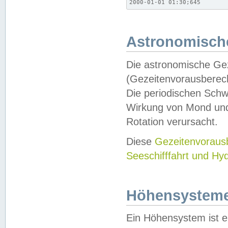
2000-01-01 01:30;645
Astronomische
Die astronomische Gez
(Gezeitenvorausberec
Die periodischen Schw
Wirkung von Mond und
Rotation verursacht.
Diese
Gezeitenvorau
Seeschifffahrt und Hy
Höhensystem
Ein Höhensystem ist e