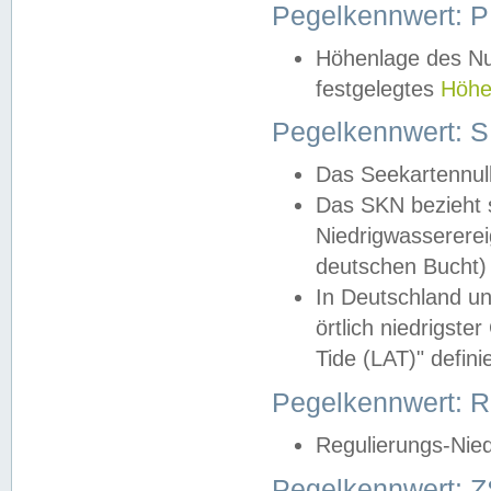
Pegelkennwert: 
Höhenlage des Nul
festgelegtes
Höhe
Pegelkennwert: 
Das Seekartennull
Das SKN bezieht s
Niedrigwassererei
deutschen Bucht) 
In Deutschland un
örtlich niedrigst
Tide (LAT)" definie
Pegelkennwert:
Regulierungs-Nie
Pegelkennwert: Z