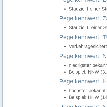
Stauziel I einer S
Pegelkennwert: Z
Stauziel II einer 
Pegelkennwert:
Verkehrsgesichert
Pegelkennwert:
niedrigster bekan
Beispiel: NNW (3
Pegelkennwert:
höchster bekannt
Beispiel: HHW (1
Pegelkennwert: 