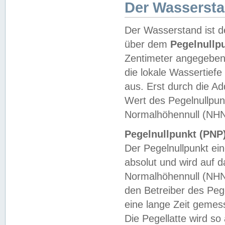
Der Wasserst
Der Wasserstand ist d
über dem
Pegelnullp
Zentimeter angegeben
die lokale Wassertie
aus. Erst durch die A
Wert des Pegelnullpun
Normalhöhennull (NHN
Pegelnullpunkt (PNP)
Der Pegelnullpunkt ei
absolut und wird auf
Normalhöhennull (NHN
den Betreiber des Pege
eine lange Zeit geme
Die Pegellatte wird s