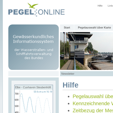
Hilfe
Link
Start
Pegelauswahl über Karte
Newsletter
Hilfe
Elbe - Cuxhaven Steubenhöft
Pegelauswahl übe
Kennzeichnende 
Zeitbezug der Me