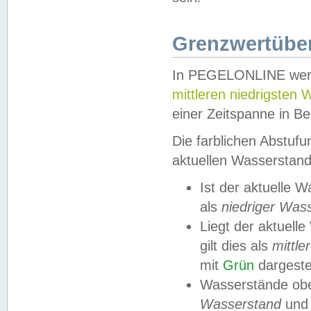
Grenzwertüber
In PEGELONLINE werde
mittleren niedrigsten
einer Zeitspanne in Be
Die farblichen Abstuf
aktuellen Wasserstand
Ist der aktuelle 
als
niedriger Was
Liegt der aktue
gilt dies als
mittle
mit
Grün
dargestel
Wasserstände obe
Wasserstand
und