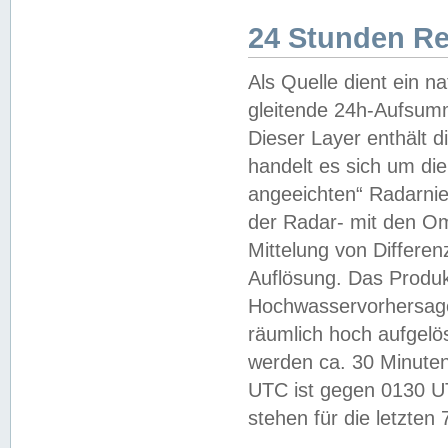
24 Stunden R
Als Quelle dient ein n
gleitende 24h-Aufsum
Dieser Layer enthält
handelt es sich um di
angeeichten“ Radarnie
der Radar- mit den O
Mittelung von Differe
Auflösung. Das Produk
Hochwasservorhersagez
räumlich hoch aufgelö
werden ca. 30 Minuten
UTC ist gegen 0130 UTC
stehen für die letzten