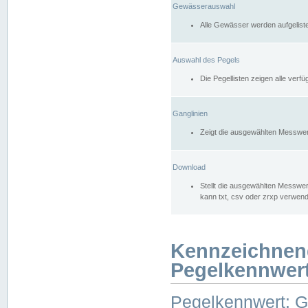
Gewässerauswahl
Alle Gewässer werden aufgelist
Auswahl des Pegels
Die Pegellisten zeigen alle ver
Ganglinien
Zeigt die ausgewählten Messwer
Download
Stellt die ausgewählten Messwer
kann txt, csv oder zrxp verwen
Kennzeichnen
Pegelkennwer
Pegelkennwert: 