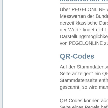
Über PEGELONLINE wer
Messwerten der Bundes
derzeit klassische Da
der Werte findet nicht 
Darstellungsmöglichkei
von PEGELONLINE zu 
QR-Codes
Auf der Stammdatensei
Seite anzeigen" ein Q
Stammdatenseite enthä
gescannt, so wird man
QR-Codes können auc
Seite eines Pegels be