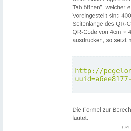
Tab öffnen", welcher 
Voreingestellt sind 4
Seitenlänge des QR-C
QR-Code von 4cm × 4c
ausdrucken, so setzt 
http://pegelo
uuid=a6ee8177
Die Formel zur Berech
lautet:
			(DPI × Druckkantenlänge in cm) ÷ 2,54 = Kantenlänge in Pixel
