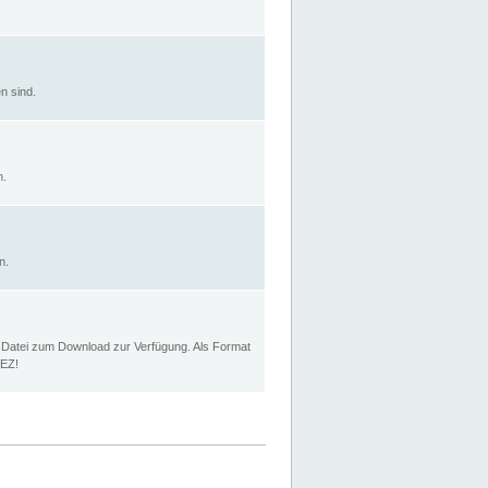
n sind.
n.
n.
p Datei zum Download zur Verfügung. Als Format
MEZ!