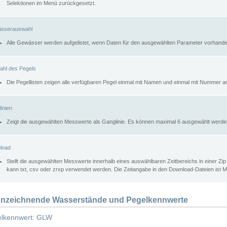
Selektionen im Menü zurückgesetzt.
sserauswahl
Alle Gewässer werden aufgelistet, wenn Daten für den ausgewählten Parameter vorhande
ahl des Pegels
Die Pegellisten zeigen alle verfügbaren Pegel einmal mit Namen und einmal mit Nummer a
inien
Zeigt die ausgewählten Messwerte als Ganglinie. Es können maximal 6 ausgewählt werde
load
Stellt die ausgewählten Messwerte innerhalb eines auswählbaren Zeitbereichs in einer Zi
kann txt, csv oder zrxp verwendet werden. Die Zeitangabe in den Download-Dateien ist 
nzeichnende Wasserstände und Pegelkennwerte
lkennwert: GLW