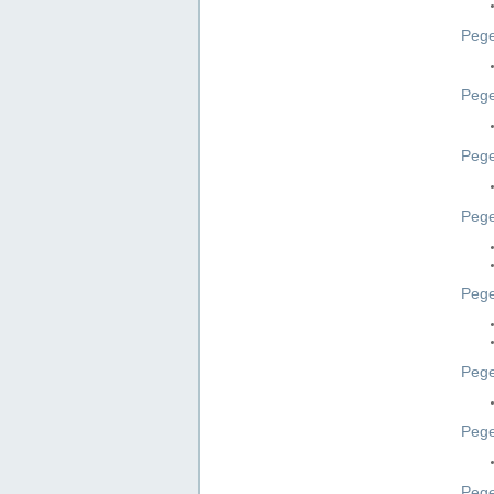
Pege
Pege
Peg
Pege
Pege
Pege
Pege
Peg