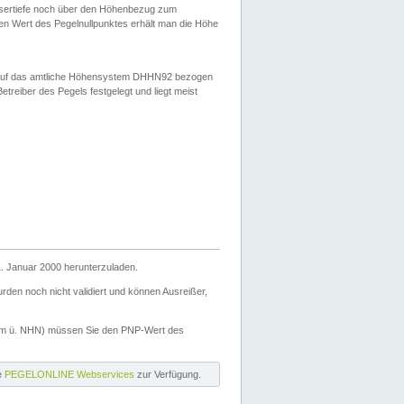
ssertiefe noch über den Höhenbezug zum
en Wert des Pegelnullpunktes erhält man die Höhe
d auf das amtliche Höhensystem DHHN92 bezogen
reiber des Pegels festgelegt und liegt meist
. Januar 2000 herunterzuladen.
den noch nicht validiert und können Ausreißer,
(m ü. NHN) müssen Sie den PNP-Wert des
ie
PEGELONLINE Webservices
zur Verfügung.