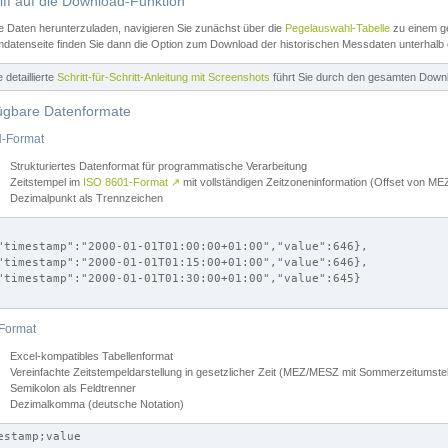
iff auf die Download-Funktion
e Daten herunterzuladen, navigieren Sie zunächst über die
Pegelauswahl-Tabelle
zu einem ge
datenseite finden Sie dann die Option zum Download der historischen Messdaten unterhalb
ne detaillierte
Schritt-für-Schritt-Anleitung mit Screenshots
führt Sie durch den gesamten Down
ügbare Datenformate
-Format
Strukturiertes Datenformat für programmatische Verarbeitung
Zeitstempel im
ISO 8601-Format
↗
mit vollständigen Zeitzoneninformation (Offset von 
Dezimalpunkt als Trennzeichen
"timestamp":"2000-01-01T01:00:00+01:00","value":646},

"timestamp":"2000-01-01T01:15:00+01:00","value":646},

"timestamp":"2000-01-01T01:30:00+01:00","value":645}

Format
Excel-kompatibles Tabellenformat
Vereinfachte Zeitstempeldarstellung in gesetzlicher Zeit (MEZ/MESZ mit Sommerzeitumstel
Semikolon als Feldtrenner
Dezimalkomma (deutsche Notation)
estamp;value
