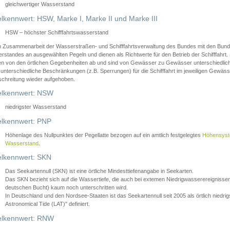
gleichwertiger Wasserstand
lkennwert: HSW, Marke I, Marke II und Marke III
HSW – höchster Schifffahrtswasserstand
in Zusammenarbeit der Wasserstraßen- und Schifffahrtsverwaltung des Bundes mit den Bund
standes an ausgewählten Pegeln und dienen als Richtwerte für den Betrieb der Schifffahrt. 
n von den örtlichen Gegebenheiten ab und sind von Gewässer zu Gewässer unterschiedlich
 unterschiedliche Beschränkungen (z.B. Sperrungen) für die Schifffahrt im jeweiligen Gewäss
schreitung wieder aufgehoben.
lkennwert: NSW
niedrigster Wasserstand
lkennwert: PNP
Höhenlage des Nullpunktes der Pegellatte bezogen auf ein amtlich festgelegtes
Höhensys
Wasserstand
.
lkennwert: SKN
Das Seekartennull (SKN) ist eine örtliche Mindesttiefenangabe in Seekarten.
Das SKN bezieht sich auf die Wassertiefe, die auch bei extemen Niedrigwasserereignissen
deutschen Bucht) kaum noch unterschritten wird.
In Deutschland und den Nordsee-Staaten ist das Seekartennull seit 2005 als örtlich nie
Astronomical Tide (LAT)" definiert.
lkennwert: RNW