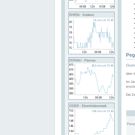
RHEIN - Koblenz
Peg
DONAU - Passau
Grund
über 
Ist Ja
ersche
Die Ze
ODER - Eisenhüttenstadt
Para