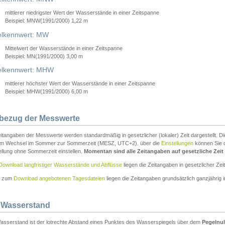
mittlerer niedrigster Wert der Wasserstände in einer Zeitspanne
Beispiel: MNW(1991/2000) 1,22 m
lkennwert: MW
Mittelwert der Wasserstände in einer Zeitspanne
Beispiel: MN(1991/2000) 3,00 m
elkennwert: MHW
mittlerer höchster Wert der Wasserstände in einer Zeitspanne
Beispiel: MHW(1991/2000) 6,00 m
tbezug der Messwerte
itangaben der Messwerte werden standardmäßig in gesetzlicher (lokaler) Zeit dargestellt. D
em Wechsel im Sommer zur Sommerzeit (MESZ, UTC+2). über die
Einstellungen
können Sie d
ellung ohne Sommerzeit einstellen.
Momentan sind alle Zeitangaben auf gesetzliche Zeit e
Download langfristiger Wasserstände und Abflüsse
liegen die Zeitangaben in gesetzlicher Zeit
n zum
Download angebotenen Tagesdateien
liegen die Zeitangaben grundsätzlich ganzjährig in
 Wasserstand
asserstand ist der lotrechte Abstand eines Punktes des Wasserspiegels über dem
Pegelnul