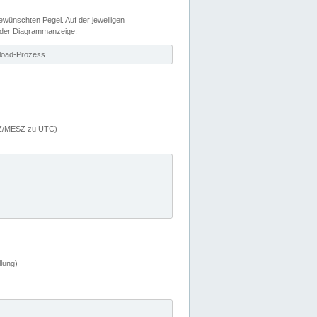
wünschten Pegel. Auf der jeweiligen
 der Diagrammanzeige.
load-Prozess.
MEZ/MESZ zu UTC)
lung)