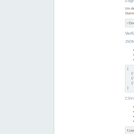
Zugr
Um di
Stamm
ℹ️ Ei
Verf
JSON
[

  {
  {
  {
]
CSV-
tim