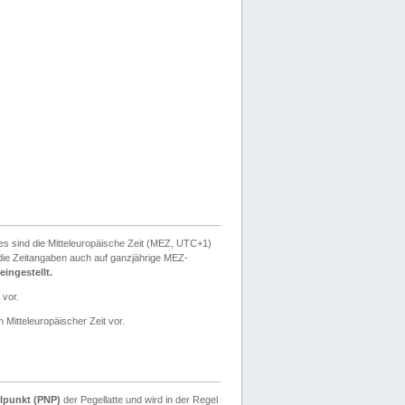
ies sind die Mitteleuropäische Zeit (MEZ, UTC+1)
ie Zeitangaben auch auf ganzjährige MEZ-
ingestellt.
 vor.
 Mitteleuropäischer Zeit vor.
lpunkt (PNP)
der Pegellatte und wird in der Regel