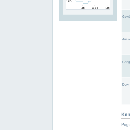
Gewä
Ausw
Gangl
Down
Ken
Pege