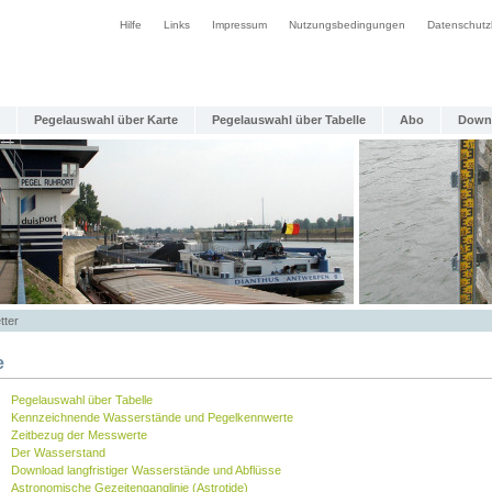
Hilfe
Links
Impressum
Nutzungsbedingungen
Datenschutz
Pegelauswahl über Karte
Pegelauswahl über Tabelle
Abo
Down
tter
e
Pegelauswahl über Tabelle
Kennzeichnende Wasserstände und Pegelkennwerte
Zeitbezug der Messwerte
Der Wasserstand
Download langfristiger Wasserstände und Abflüsse
Astronomische Gezeitenganglinie (Astrotide)