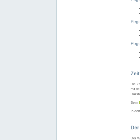
Pege
Peg
Zei
Die Ze
mit d
Darst
Beim
In de
Der
Der W