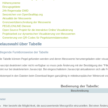
Höhensysteme
Einzugsgebiete
24h Regenradar DWD
Seezeichen von OpenSeaMap.org
Aktualität der Messwerte
Grenzwertüberschreitung der Messwerte
PEGELONLINE-Dienste
Open Source Projekt für die interaktive Online Visualisierung
Projektarbeit zur dynamischen Visualisierung von Messwerten
Generierung von QR-Codes für Pegelstammdatenseiten
elauswahl über Tabelle
legende Funktionsweise der Tabelle
die Tabelle können Pegel gefunden werden und deren Messwerte heruntergeladen oder visuali
vascript deaktiviert oder nicht verfügbar so muss jede Änderung mit der Bestätigung des "Filt
int nur bei deaktiviertem Javascript. Bei eingeschaltetem Javascript aktualisieren sich alle 
itstempel in den Dateien beim Download liegen ganzjährig in mitteleuropäischer Winterzeit vo
Bedienung der Tabelle:
Beschreibung
meter
Hier besteht die Möglichkeit, die auszuwertende Messgröße einzustellen. Bei einer Ände