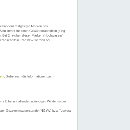
esländern festgelegte Marken des
Sind immer für einen Gewässerabschnitt gültig.
. Bei Erreichen dieser Marken (Hochwasser)
erabschnitt in Kraft bzw. werden bei
tem
. Siehe auch die Informationen zum
 (z.B bei anhaltenden ablandigen Winden in der
drigster Gezeitenwasserstande (NGzW) bzw. "Lowest