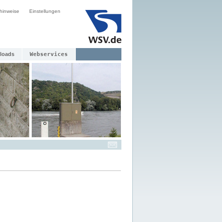
hinweise
Einstellungen
loads
Webservices