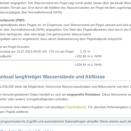
ntimeter angegeben. Der Wasserstand am Pegel sagt somit weder etwas über die lokale Wa
enden Terrain aus. Erst durch die Addition des Wasserstandes am Pegel mit dem zugehörig
asserspiegels über Normalhöhennull (NHN).
nullpunkt (PNP):
egelnullpunkt eines Pegels ist, im Gegensatz zum Wasserstand am Pegel, absolut und wir
ter über Normalhöhennull (NHN) angegeben. Der Wert des Pegelnullpunktes wird durch den Bet
 dem niedrigsten, über eine lange Zeit gemessenen Wasserstand.
gellatte wird so angebracht, dass deren Nullmarkierung dem Pegelnullpunkt entspricht.
iel am Pegel Dresden:
rstand am 16.07.2013 08:00 Uhr: 176 cm am Pegel
1,76
m
ullpunkt
+
102,68
m ü. NHN
=
104,44
m ü. NHN
nload langfristiger Wasserstände und Abflüsse
ONLINE bietet die Möglichkeit, historische Wasserstandsdaten und Abflusswerte seit dem 1
en heruntergeladenen Daten handelt es sich um
ungeprüfte Rohdaten
. Diese Messwerte wur
ehler oder andere Unregelmäßigkeiten enthalten.
esswerte sind relative Angaben zum jeweiligen
Pegelnullpunkt
. Für absolute Höhenangaben 
igen Pegels addieren.
ür programmatische Zugriffe und automatisierte Datenabfragen aktueller Werte stehen auch d