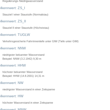
Regulierungs-Niedrigwasserstand
lkennwert: ZS_I
Stauziel I einer Staustufe (Normalstau)
lkennwert: ZS_II
Stauziel II einer Staustufe (Höchststau)
elkennwert: TUGLW
Verkehrsgesicherte Fahrrinnentiefe unter GlW (Tiefe unter GlW)
lkennwert: NNW
niedrigster bekannter Wasserstand
Beispiel: NNW (3.2.1942) 9,30 m
lkennwert: HHW
höchster bekannter Wasserstand
Beispiel: HHW (14.8.2001) 14,31 m
lkennwert: NW
niedrigster Wasserstand in einer Zeitspanne
lkennwert: HW
höchster Wasserstand in einer Zeitspanne
elkennwert: MNW