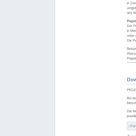
in Ze
umgeb
des W
Pegel
Der P
in Me
unter
Die Pe
Beisp
Wasse
Pegeln
Dow
PEGEL
Bei d
Messf
Die M
jeweil
ℹ️ F