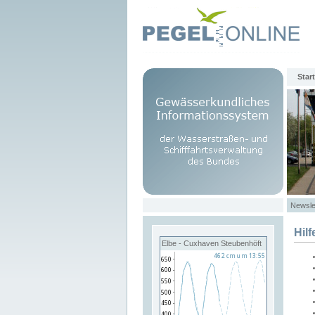
Start
Newsle
Hilf
Elbe - Cuxhaven Steubenhöft