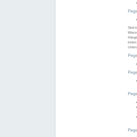
Pege
Sind 
Wasser
Hänge
treten
Unter
Pege
Pege
Pege
Pege