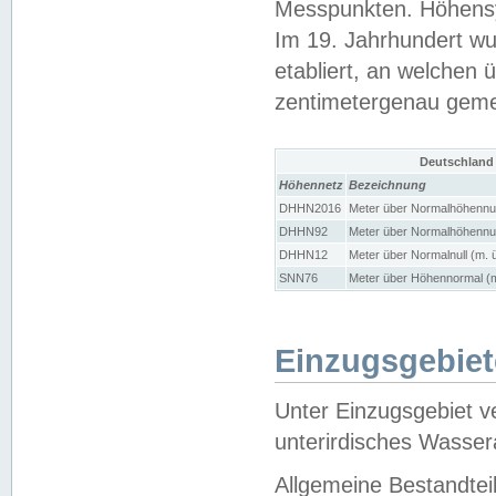
Messpunkten. Höhensy
Im 19. Jahrhundert wu
etabliert, an welchen 
zentimetergenau gem
Deutschland
Höhennetz
Bezeichnung
DHHN2016
Meter über Normalhöhennul
DHHN92
Meter über Normalhöhennul
DHHN12
Meter über Normalnull (m. 
SNN76
Meter über Höhennormal (m
Einzugsgebiet
Unter Einzugsgebiet v
unterirdisches Wasser
Allgemeine Bestandtei