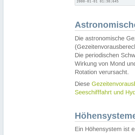
2000-01-01 01:30;645
Astronomische
Die astronomische Gez
(Gezeitenvorausberec
Die periodischen Schw
Wirkung von Mond und
Rotation verursacht.
Diese
Gezeitenvorau
Seeschifffahrt und Hy
Höhensystem
Ein Höhensystem ist e