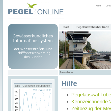
Hilfe
Link
Start
Pegelauswahl über Karte
Newsletter
Hilfe
Elbe - Cuxhaven Steubenhöft
Pegelauswahl übe
Kennzeichnende 
Zeitbezug der Me