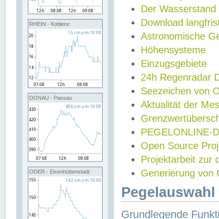
Der Wasserstand
Download langfris
RHEIN - Koblenz
Astronomische Gez
Höhensysteme
Einzugsgebiete
24h Regenradar
Seezeichen von 
DONAU - Passau
Aktualität der Me
Grenzwertübersch
PEGELONLINE-Di
Open Source Projek
Projektarbeit zur
Generierung von 
ODER - Eisenhüttenstadt
Pegelauswahl 
Grundlegende Funkti