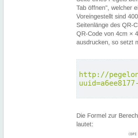
Tab öffnen", welcher 
Voreingestellt sind 4
Seitenlänge des QR-C
QR-Code von 4cm × 4c
ausdrucken, so setzt 
http://pegelo
uuid=a6ee8177
Die Formel zur Berech
lautet:
			(DPI × Druckkantenlänge in cm) ÷ 2,54 = Kantenlänge in Pixel
