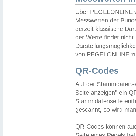
Über PEGELONLINE wer
Messwerten der Bundes
derzeit klassische Da
der Werte findet nicht 
Darstellungsmöglichkei
von PEGELONLINE zu 
QR-Codes
Auf der Stammdatensei
Seite anzeigen" ein Q
Stammdatenseite enthä
gescannt, so wird man
QR-Codes können auc
Seite eines Pegels be