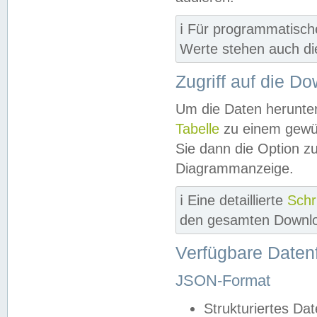
ℹ️ Für programmatisch
Werte stehen auch d
Zugriff auf die D
Um die Daten herunter
Tabelle
zu einem gewün
Sie dann die Option z
Diagrammanzeige.
ℹ️ Eine detaillierte
Schr
den gesamten Downlo
Verfügbare Daten
JSON-Format
Strukturiertes Da