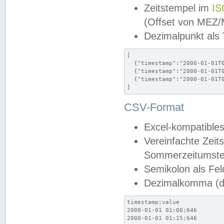
Zeitstempel im
IS
(Offset von MEZ
Dezimalpunkt als
[

  {"timestamp":"2000-01-01T0
  {"timestamp":"2000-01-01T0
  {"timestamp":"2000-01-01T0
]
CSV-Format
Excel-kompatibles
Vereinfachte Zeit
Sommerzeitumstel
Semikolon als Fel
Dezimalkomma (de
timestamp;value

2000-01-01 01:00;646

2000-01-01 01:15;646
