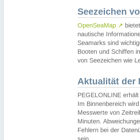
Seezeichen v
OpenSeaMap
↗
biete
nautische Information
Seamarks sind wichtig
Booten und Schiffen i
von Seezeichen wie Le
Aktualität der
PEGELONLINE erhält u
Im Binnenbereich wird 
Messwerte von Zeitreih
Minuten. Abweichungen
Fehlern bei der Daten
sein.