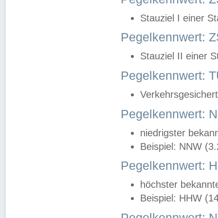
Stauziel I einer S
Pegelkennwert: Z
Stauziel II einer 
Pegelkennwert:
Verkehrsgesichert
Pegelkennwert:
niedrigster bekan
Beispiel: NNW (3
Pegelkennwert:
höchster bekannt
Beispiel: HHW (1
Pegelkennwert: 