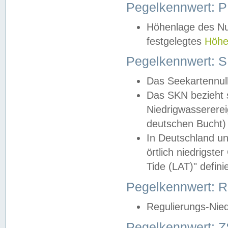
Pegelkennwert: 
Höhenlage des Nul
festgelegtes
Höhe
Pegelkennwert: 
Das Seekartennull
Das SKN bezieht s
Niedrigwassererei
deutschen Bucht) 
In Deutschland un
örtlich niedrigst
Tide (LAT)" definie
Pegelkennwert:
Regulierungs-Nie
Pegelkennwert: Z