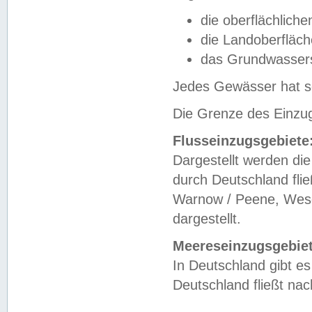
die oberflächlich
die Landoberfläc
das Grundwasser
Jedes Gewässer hat se
Die Grenze des Einzug
Flusseinzugsgebiete
Dargestellt werden die
durch Deutschland fli
Warnow / Peene, Weser
dargestellt.
Meereseinzugsgebiet
In Deutschland gibt 
Deutschland fließt n