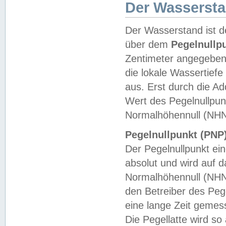
Der Wasserst
Der Wasserstand ist d
über dem
Pegelnullp
Zentimeter angegeben
die lokale Wassertie
aus. Erst durch die A
Wert des Pegelnullpun
Normalhöhennull (NHN
Pegelnullpunkt (PNP)
Der Pegelnullpunkt ei
absolut und wird auf
Normalhöhennull (NHN
den Betreiber des Pege
eine lange Zeit geme
Die Pegellatte wird s