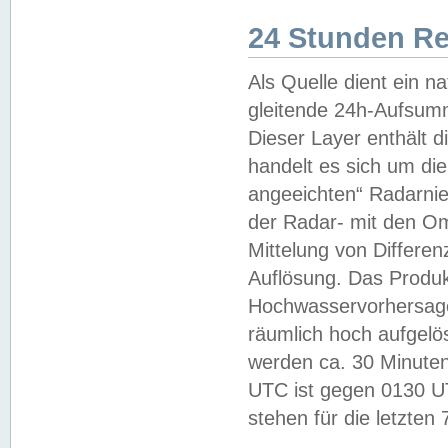
24 Stunden R
Als Quelle dient ein n
gleitende 24h-Aufsum
Dieser Layer enthält
handelt es sich um di
angeeichten“ Radarnie
der Radar- mit den O
Mittelung von Differe
Auflösung. Das Produk
Hochwasservorhersagez
räumlich hoch aufgelö
werden ca. 30 Minuten
UTC ist gegen 0130 UTC
stehen für die letzten