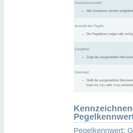
Gewässerauswahl
Alle Gewässer werden aufgelist
Auswahl des Pegels
Die Pegellisten zeigen alle ver
Ganglinien
Zeigt die ausgewählten Messwer
Download
Stellt die ausgewählten Messwer
kann txt, csv oder zrxp verwen
Kennzeichnen
Pegelkennwer
Pegelkennwert: 