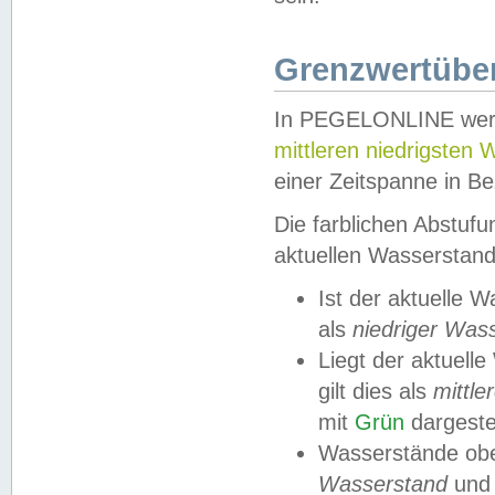
Grenzwertüber
In PEGELONLINE werde
mittleren niedrigsten
einer Zeitspanne in Be
Die farblichen Abstuf
aktuellen Wasserstand
Ist der aktuelle 
als
niedriger Was
Liegt der aktue
gilt dies als
mittle
mit
Grün
dargestel
Wasserstände obe
Wasserstand
und