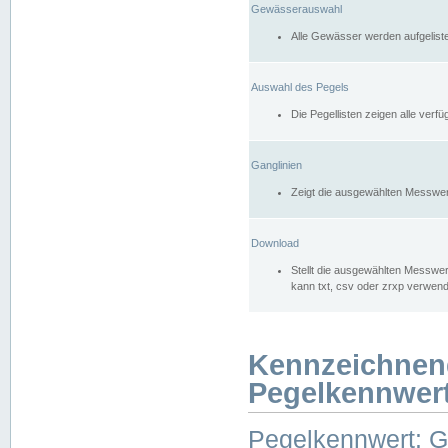
Gewässerauswahl
Alle Gewässer werden aufgelist
Auswahl des Pegels
Die Pegellisten zeigen alle ver
Ganglinien
Zeigt die ausgewählten Messwer
Download
Stellt die ausgewählten Messwer
kann txt, csv oder zrxp verwen
Kennzeichnen
Pegelkennwer
Pegelkennwert: 