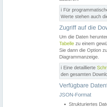
ℹ️ Für programmatisch
Werte stehen auch d
Zugriff auf die D
Um die Daten herunter
Tabelle
zu einem gewün
Sie dann die Option z
Diagrammanzeige.
ℹ️ Eine detaillierte
Schr
den gesamten Downlo
Verfügbare Daten
JSON-Format
Strukturiertes Da