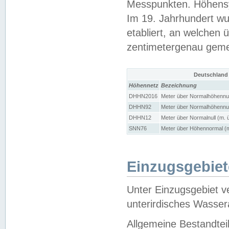
Messpunkten. Höhensy
Im 19. Jahrhundert wu
etabliert, an welchen 
zentimetergenau gem
Deutschland
Höhennetz
Bezeichnung
DHHN2016
Meter über Normalhöhennul
DHHN92
Meter über Normalhöhennul
DHHN12
Meter über Normalnull (m. 
SNN76
Meter über Höhennormal (m
Einzugsgebiet
Unter Einzugsgebiet v
unterirdisches Wasser
Allgemeine Bestandtei