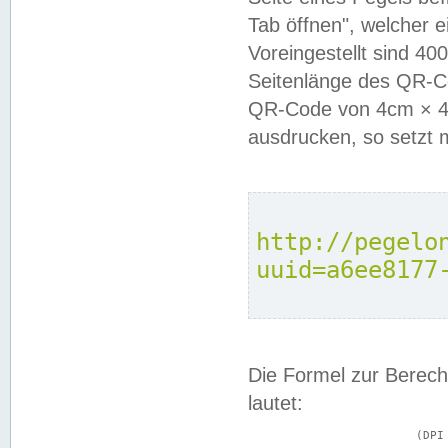
Tab öffnen", welcher 
Voreingestellt sind 4
Seitenlänge des QR-C
QR-Code von 4cm × 4c
ausdrucken, so setzt 
http://pegelo
uuid=a6ee8177
Die Formel zur Berech
lautet:
			(DPI × Druckkantenlänge in cm) ÷ 2,54 = Kantenlänge in Pixel
