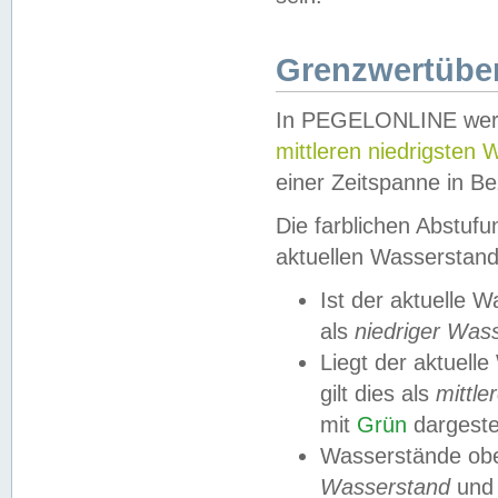
Grenzwertüber
In PEGELONLINE werde
mittleren niedrigsten
einer Zeitspanne in Be
Die farblichen Abstuf
aktuellen Wasserstand
Ist der aktuelle 
als
niedriger Was
Liegt der aktue
gilt dies als
mittle
mit
Grün
dargestel
Wasserstände obe
Wasserstand
und