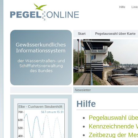
Hilfe
Link
Start
Pegelauswahl über Karte
Newsletter
Hilfe
Elbe - Cuxhaven Steubenhöft
Pegelauswahl übe
Kennzeichnende 
Zeitbezug der Me