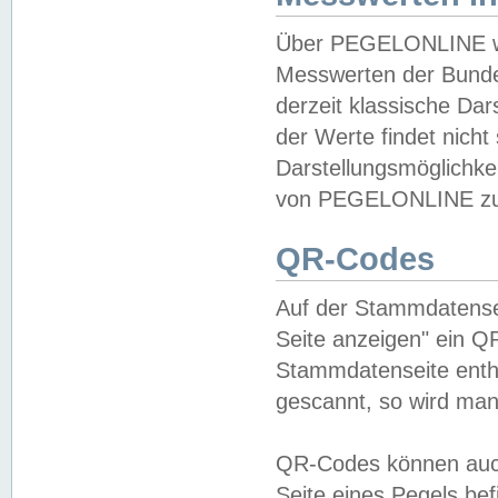
Über PEGELONLINE wer
Messwerten der Bundes
derzeit klassische Da
der Werte findet nicht 
Darstellungsmöglichkei
von PEGELONLINE zu 
QR-Codes
Auf der Stammdatensei
Seite anzeigen" ein Q
Stammdatenseite enthä
gescannt, so wird man
QR-Codes können auc
Seite eines Pegels be