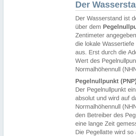
Der Wasserst
Der Wasserstand ist d
über dem
Pegelnullp
Zentimeter angegeben
die lokale Wassertie
aus. Erst durch die A
Wert des Pegelnullpun
Normalhöhennull (NHN
Pegelnullpunkt (PNP)
Der Pegelnullpunkt ei
absolut und wird auf
Normalhöhennull (NHN
den Betreiber des Pege
eine lange Zeit geme
Die Pegellatte wird s