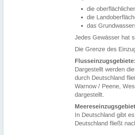
die oberflächlich
die Landoberfläc
das Grundwasser
Jedes Gewässer hat se
Die Grenze des Einzug
Flusseinzugsgebiete
Dargestellt werden die
durch Deutschland fli
Warnow / Peene, Weser
dargestellt.
Meereseinzugsgebiet
In Deutschland gibt 
Deutschland fließt n