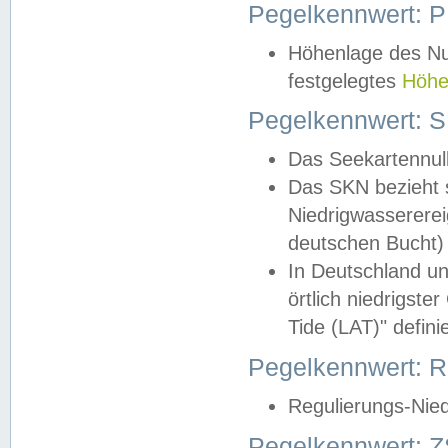
Pegelkennwert: 
Höhenlage des Nul
festgelegtes
Höhe
Pegelkennwert: 
Das Seekartennull
Das SKN bezieht s
Niedrigwassererei
deutschen Bucht) 
In Deutschland un
örtlich niedrigst
Tide (LAT)" definie
Pegelkennwert:
Regulierungs-Nie
Pegelkennwert: Z