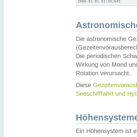
2000-01-01 01:30;645
Astronomische
Die astronomische Gez
(Gezeitenvorausberec
Die periodischen Schw
Wirkung von Mond und
Rotation verursacht.
Diese
Gezeitenvorau
Seeschifffahrt und Hy
Höhensystem
Ein Höhensystem ist e