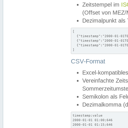
Zeitstempel im
IS
(Offset von MEZ
Dezimalpunkt als
[

  {"timestamp":"2000-01-01T0
  {"timestamp":"2000-01-01T0
  {"timestamp":"2000-01-01T0
]
CSV-Format
Excel-kompatibles
Vereinfachte Zeit
Sommerzeitumstel
Semikolon als Fel
Dezimalkomma (de
timestamp;value

2000-01-01 01:00;646

2000-01-01 01:15;646
