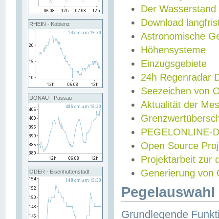
Der Wasserstand
Download langfris
RHEIN - Koblenz
Astronomische Gez
Höhensysteme
Einzugsgebiete
24h Regenradar
Seezeichen von 
DONAU - Passau
Aktualität der Me
Grenzwertübersch
PEGELONLINE-Di
Open Source Projek
Projektarbeit zur
Generierung von 
ODER - Eisenhüttenstadt
Pegelauswahl 
Grundlegende Funkti