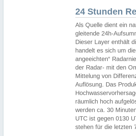
24 Stunden R
Als Quelle dient ein n
gleitende 24h-Aufsum
Dieser Layer enthält
handelt es sich um di
angeeichten“ Radarnie
der Radar- mit den O
Mittelung von Differe
Auflösung. Das Produk
Hochwasservorhersagez
räumlich hoch aufgelö
werden ca. 30 Minuten
UTC ist gegen 0130 UTC
stehen für die letzten