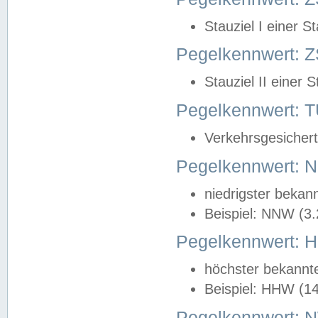
Stauziel I einer S
Pegelkennwert: Z
Stauziel II einer 
Pegelkennwert:
Verkehrsgesichert
Pegelkennwert:
niedrigster bekan
Beispiel: NNW (3
Pegelkennwert:
höchster bekannt
Beispiel: HHW (1
Pegelkennwert: 