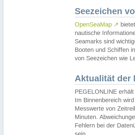
Seezeichen v
OpenSeaMap
↗
biete
nautische Information
Seamarks sind wichtig
Booten und Schiffen i
von Seezeichen wie Le
Aktualität der
PEGELONLINE erhält u
Im Binnenbereich wird 
Messwerte von Zeitreih
Minuten. Abweichungen
Fehlern bei der Daten
sein.