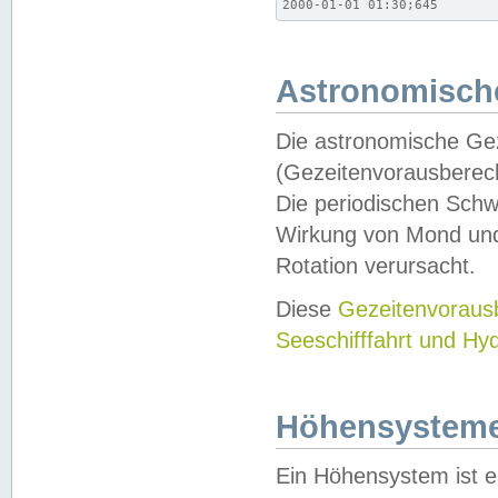
2000-01-01 01:30;645
Astronomische
Die astronomische Gez
(Gezeitenvorausberec
Die periodischen Schw
Wirkung von Mond und
Rotation verursacht.
Diese
Gezeitenvorau
Seeschifffahrt und Hy
Höhensystem
Ein Höhensystem ist e