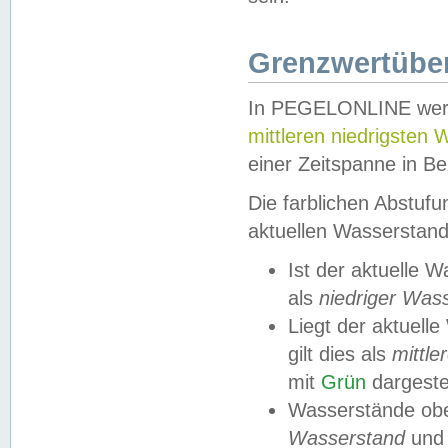
Grenzwertüber
In PEGELONLINE werde
mittleren niedrigsten
einer Zeitspanne in Be
Die farblichen Abstuf
aktuellen Wasserstand
Ist der aktuelle 
als
niedriger Was
Liegt der aktue
gilt dies als
mittle
mit
Grün
dargestel
Wasserstände obe
Wasserstand
und