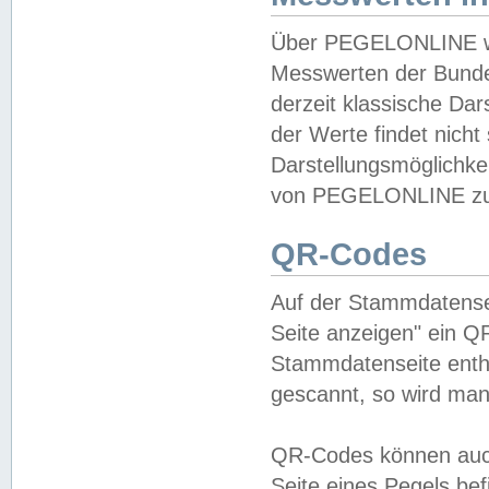
Über PEGELONLINE wer
Messwerten der Bundes
derzeit klassische Da
der Werte findet nicht 
Darstellungsmöglichkei
von PEGELONLINE zu 
QR-Codes
Auf der Stammdatensei
Seite anzeigen" ein Q
Stammdatenseite enthä
gescannt, so wird man
QR-Codes können auc
Seite eines Pegels be