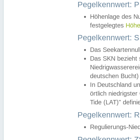
Pegelkennwert: 
Höhenlage des Nul
festgelegtes
Höhe
Pegelkennwert: 
Das Seekartennull
Das SKN bezieht s
Niedrigwassererei
deutschen Bucht) 
In Deutschland un
örtlich niedrigst
Tide (LAT)" definie
Pegelkennwert:
Regulierungs-Nie
Pegelkennwert: Z