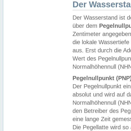
Der Wasserst
Der Wasserstand ist d
über dem
Pegelnullp
Zentimeter angegeben
die lokale Wassertie
aus. Erst durch die A
Wert des Pegelnullpun
Normalhöhennull (NHN
Pegelnullpunkt (PNP)
Der Pegelnullpunkt ei
absolut und wird auf
Normalhöhennull (NHN
den Betreiber des Pege
eine lange Zeit geme
Die Pegellatte wird s