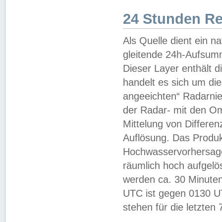
24 Stunden R
Als Quelle dient ein n
gleitende 24h-Aufsum
Dieser Layer enthält
handelt es sich um di
angeeichten“ Radarnie
der Radar- mit den O
Mittelung von Differe
Auflösung. Das Produk
Hochwasservorhersagez
räumlich hoch aufgelö
werden ca. 30 Minuten
UTC ist gegen 0130 UTC
stehen für die letzten