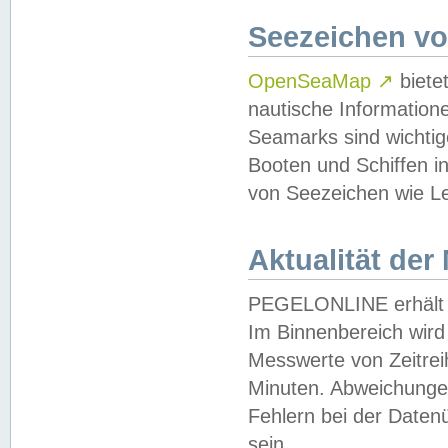
Seezeichen v
OpenSeaMap
↗
biete
nautische Information
Seamarks sind wichtig
Booten und Schiffen i
von Seezeichen wie Le
Aktualität der
PEGELONLINE erhält u
Im Binnenbereich wird 
Messwerte von Zeitreih
Minuten. Abweichungen
Fehlern bei der Daten
sein.