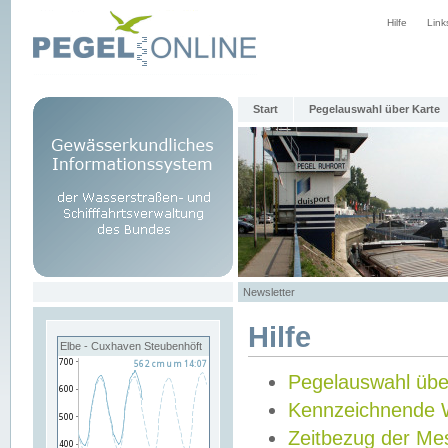
Hilfe
Link
Start
Pegelauswahl über Karte
Newsletter
Hilfe
Elbe - Cuxhaven Steubenhöft
Pegelauswahl übe
Kennzeichnende 
Zeitbezug der Me