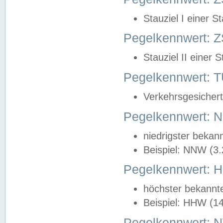
Stauziel I einer S
Pegelkennwert: Z
Stauziel II einer 
Pegelkennwert:
Verkehrsgesichert
Pegelkennwert:
niedrigster bekan
Beispiel: NNW (3
Pegelkennwert:
höchster bekannt
Beispiel: HHW (1
Pegelkennwert: 