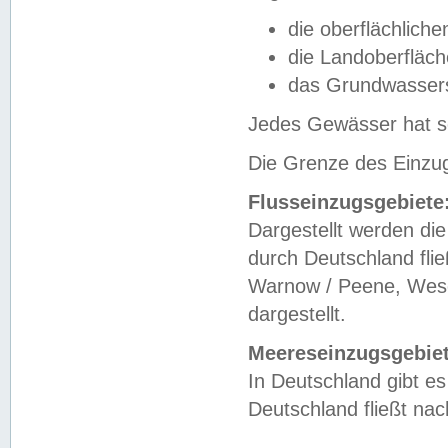
die oberflächlich
die Landoberfläc
das Grundwasser
Jedes Gewässer hat se
Die Grenze des Einzug
Flusseinzugsgebiete
Dargestellt werden die
durch Deutschland fli
Warnow / Peene, Weser
dargestellt.
Meereseinzugsgebiet
In Deutschland gibt 
Deutschland fließt n