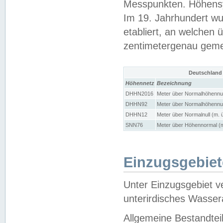
Messpunkten. Höhensy
Im 19. Jahrhundert wu
etabliert, an welchen 
zentimetergenau gem
Deutschland
Höhennetz
Bezeichnung
DHHN2016
Meter über Normalhöhennul
DHHN92
Meter über Normalhöhennul
DHHN12
Meter über Normalnull (m. 
SNN76
Meter über Höhennormal (m
Einzugsgebiet
Unter Einzugsgebiet v
unterirdisches Wasser
Allgemeine Bestandtei