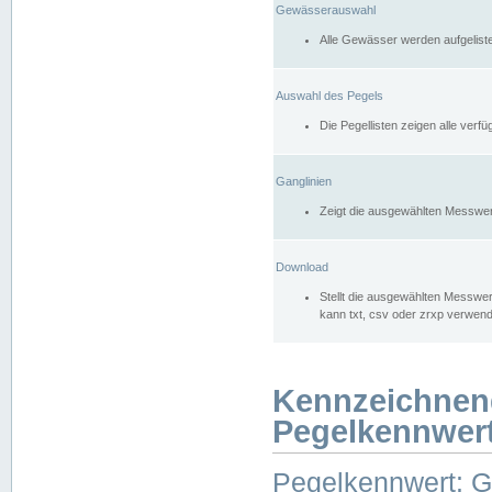
Gewässerauswahl
Alle Gewässer werden aufgelist
Auswahl des Pegels
Die Pegellisten zeigen alle ver
Ganglinien
Zeigt die ausgewählten Messwer
Download
Stellt die ausgewählten Messwer
kann txt, csv oder zrxp verwen
Kennzeichnen
Pegelkennwer
Pegelkennwert: 