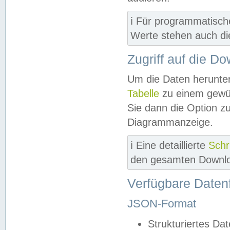
ℹ️ Für programmatisch
Werte stehen auch d
Zugriff auf die D
Um die Daten herunter
Tabelle
zu einem gewün
Sie dann die Option z
Diagrammanzeige.
ℹ️ Eine detaillierte
Schr
den gesamten Downlo
Verfügbare Daten
JSON-Format
Strukturiertes Da