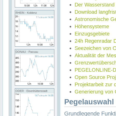
Der Wasserstand
Download langfris
RHEIN - Koblenz
Astronomische Gez
Höhensysteme
Einzugsgebiete
24h Regenradar
Seezeichen von 
DONAU - Passau
Aktualität der Me
Grenzwertübersch
PEGELONLINE-Di
Open Source Projek
Projektarbeit zur
Generierung von 
ODER - Eisenhüttenstadt
Pegelauswahl 
Grundlegende Funkti