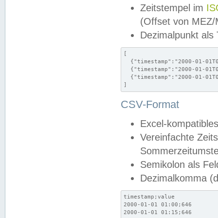
Zeitstempel im
IS
(Offset von MEZ
Dezimalpunkt als
[

  {"timestamp":"2000-01-01T0
  {"timestamp":"2000-01-01T0
  {"timestamp":"2000-01-01T0
]
CSV-Format
Excel-kompatibles
Vereinfachte Zeit
Sommerzeitumstel
Semikolon als Fel
Dezimalkomma (de
timestamp;value

2000-01-01 01:00;646

2000-01-01 01:15;646
