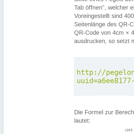
Tab öffnen", welcher 
Voreingestellt sind 4
Seitenlänge des QR-C
QR-Code von 4cm × 4c
ausdrucken, so setzt 
http://pegelo
uuid=a6ee8177
Die Formel zur Berech
lautet:
			(DPI × Druckkantenlänge in cm) ÷ 2,54 = Kantenlänge in Pixel
