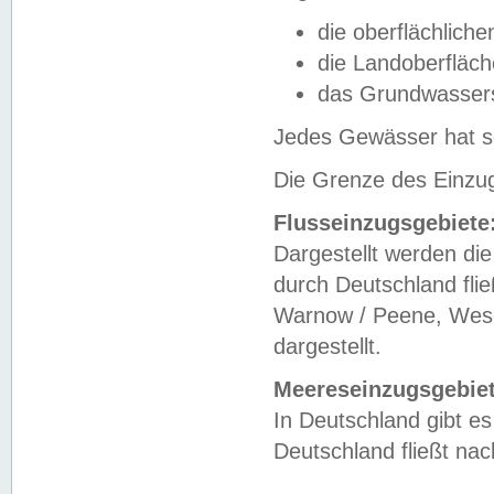
die oberflächlich
die Landoberfläc
das Grundwasser
Jedes Gewässer hat se
Die Grenze des Einzug
Flusseinzugsgebiete
Dargestellt werden die
durch Deutschland fli
Warnow / Peene, Weser
dargestellt.
Meereseinzugsgebiet
In Deutschland gibt 
Deutschland fließt n