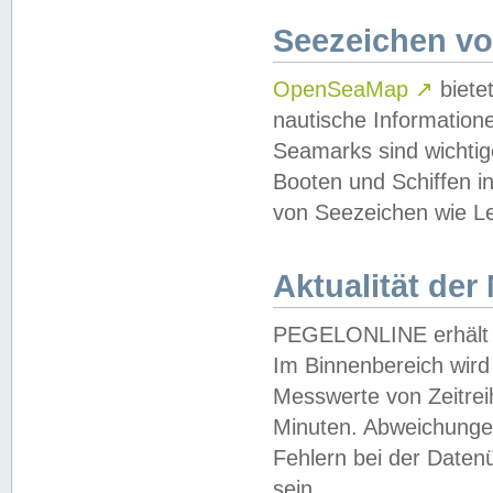
Seezeichen v
OpenSeaMap
↗
biete
nautische Information
Seamarks sind wichtig
Booten und Schiffen i
von Seezeichen wie Le
Aktualität der
PEGELONLINE erhält u
Im Binnenbereich wird 
Messwerte von Zeitreih
Minuten. Abweichungen
Fehlern bei der Daten
sein.