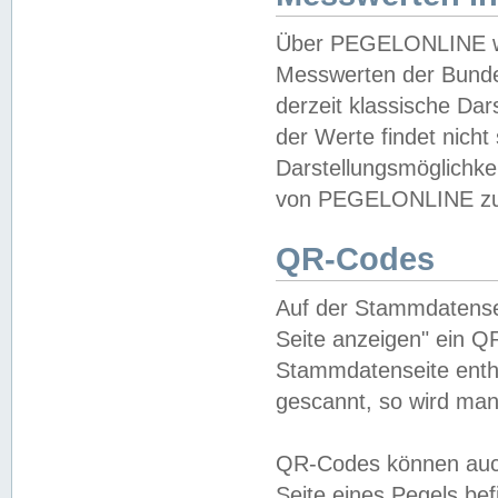
Über PEGELONLINE wer
Messwerten der Bundes
derzeit klassische Da
der Werte findet nicht 
Darstellungsmöglichkei
von PEGELONLINE zu 
QR-Codes
Auf der Stammdatensei
Seite anzeigen" ein Q
Stammdatenseite enthä
gescannt, so wird man
QR-Codes können auc
Seite eines Pegels be