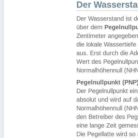
Der Wasserst
Der Wasserstand ist d
über dem
Pegelnullp
Zentimeter angegeben
die lokale Wassertie
aus. Erst durch die A
Wert des Pegelnullpun
Normalhöhennull (NHN
Pegelnullpunkt (PNP)
Der Pegelnullpunkt ei
absolut und wird auf
Normalhöhennull (NHN
den Betreiber des Pege
eine lange Zeit geme
Die Pegellatte wird s