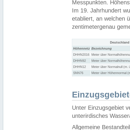
Messpunkten. Höhensy
Im 19. Jahrhundert wu
etabliert, an welchen 
zentimetergenau gem
Deutschland
Höhennetz
Bezeichnung
DHHN2016
Meter über Normalhöhennul
DHHN92
Meter über Normalhöhennul
DHHN12
Meter über Normalnull (m. 
SNN76
Meter über Höhennormal (m
Einzugsgebiet
Unter Einzugsgebiet v
unterirdisches Wasser
Allgemeine Bestandtei