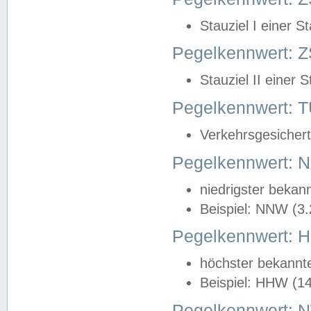
Stauziel I einer S
Pegelkennwert: Z
Stauziel II einer 
Pegelkennwert:
Verkehrsgesichert
Pegelkennwert:
niedrigster bekan
Beispiel: NNW (3
Pegelkennwert:
höchster bekannt
Beispiel: HHW (1
Pegelkennwert: 