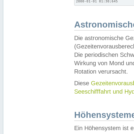
2000-01-01 01:30;645
Astronomische
Die astronomische Gez
(Gezeitenvorausberec
Die periodischen Schw
Wirkung von Mond und
Rotation verursacht.
Diese
Gezeitenvorau
Seeschifffahrt und Hy
Höhensystem
Ein Höhensystem ist e