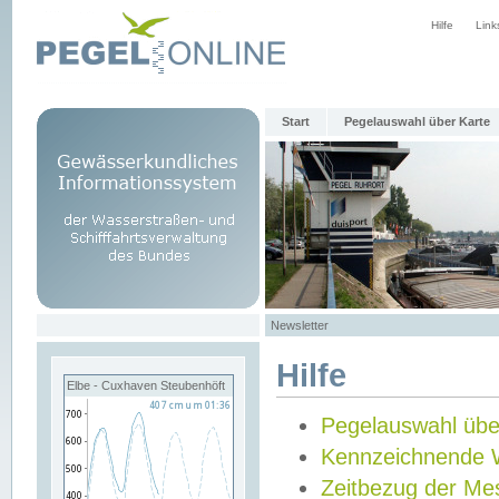
Hilfe
Link
Start
Pegelauswahl über Karte
Newsletter
Hilfe
Elbe - Cuxhaven Steubenhöft
Pegelauswahl übe
Kennzeichnende 
Zeitbezug der Me