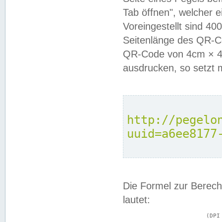
Tab öffnen", welcher 
Voreingestellt sind 4
Seitenlänge des QR-C
QR-Code von 4cm × 4c
ausdrucken, so setzt 
http://pegelo
uuid=a6ee8177
Die Formel zur Berech
lautet:
			(DPI × Druckkantenlänge in cm) ÷ 2,54 = Kantenlänge in Pixel
