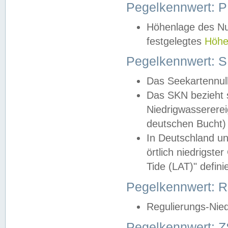
Pegelkennwert: 
Höhenlage des Nul
festgelegtes
Höhe
Pegelkennwert: 
Das Seekartennull
Das SKN bezieht s
Niedrigwassererei
deutschen Bucht) 
In Deutschland un
örtlich niedrigst
Tide (LAT)" definie
Pegelkennwert:
Regulierungs-Nie
Pegelkennwert: Z