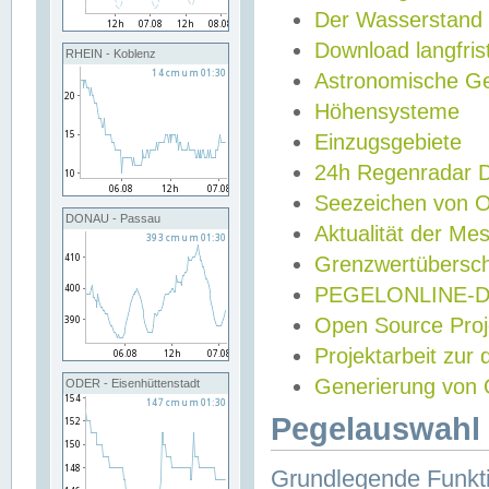
Der Wasserstand
Download langfris
RHEIN - Koblenz
Astronomische Gez
Höhensysteme
Einzugsgebiete
24h Regenradar
Seezeichen von 
DONAU - Passau
Aktualität der Me
Grenzwertübersch
PEGELONLINE-Di
Open Source Projek
Projektarbeit zur
Generierung von 
ODER - Eisenhüttenstadt
Pegelauswahl 
Grundlegende Funkti