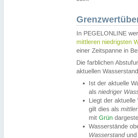
Grenzwertüber
In PEGELONLINE werde
mittleren niedrigsten
einer Zeitspanne in Be
Die farblichen Abstuf
aktuellen Wasserstand
Ist der aktuelle 
als
niedriger Was
Liegt der aktue
gilt dies als
mittle
mit
Grün
dargestel
Wasserstände obe
Wasserstand
und