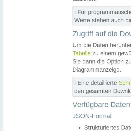
ℹ️ Für programmatisch
Werte stehen auch d
Zugriff auf die D
Um die Daten herunter
Tabelle
zu einem gewün
Sie dann die Option z
Diagrammanzeige.
ℹ️ Eine detaillierte
Schr
den gesamten Downlo
Verfügbare Daten
JSON-Format
Strukturiertes Da