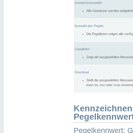
Gewässerauswahl
Alle Gewässer werden aufgelist
Auswahl des Pegels
Die Pegellisten zeigen alle ver
Ganglinien
Zeigt die ausgewählten Messwer
Download
Stellt die ausgewählten Messwer
kann txt, csv oder zrxp verwen
Kennzeichnen
Pegelkennwer
Pegelkennwert: 