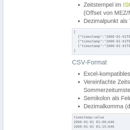
Zeitstempel im
IS
(Offset von MEZ
Dezimalpunkt als
[

  {"timestamp":"2000-01-01T0
  {"timestamp":"2000-01-01T0
  {"timestamp":"2000-01-01T0
]
CSV-Format
Excel-kompatibles
Vereinfachte Zeit
Sommerzeitumstel
Semikolon als Fel
Dezimalkomma (de
timestamp;value

2000-01-01 01:00;646

2000-01-01 01:15;646
