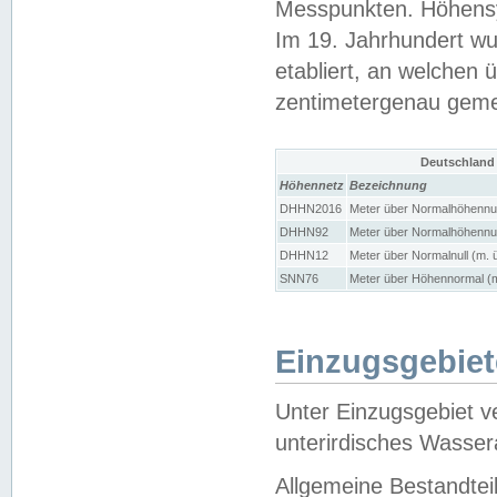
Messpunkten. Höhensy
Im 19. Jahrhundert wu
etabliert, an welchen 
zentimetergenau gem
Deutschland
Höhennetz
Bezeichnung
DHHN2016
Meter über Normalhöhennul
DHHN92
Meter über Normalhöhennul
DHHN12
Meter über Normalnull (m. 
SNN76
Meter über Höhennormal (m
Einzugsgebiet
Unter Einzugsgebiet v
unterirdisches Wasser
Allgemeine Bestandtei