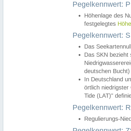
Pegelkennwert: 
Höhenlage des Nul
festgelegtes
Höhe
Pegelkennwert: 
Das Seekartennull
Das SKN bezieht s
Niedrigwassererei
deutschen Bucht) 
In Deutschland un
örtlich niedrigst
Tide (LAT)" definie
Pegelkennwert:
Regulierungs-Nie
Pegelkennwert: Z