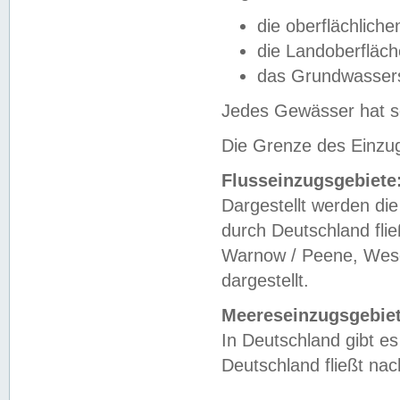
die oberflächlich
die Landoberfläc
das Grundwasser
Jedes Gewässer hat se
Die Grenze des Einzug
Flusseinzugsgebiete
Dargestellt werden die
durch Deutschland fli
Warnow / Peene, Weser
dargestellt.
Meereseinzugsgebiet
In Deutschland gibt 
Deutschland fließt n