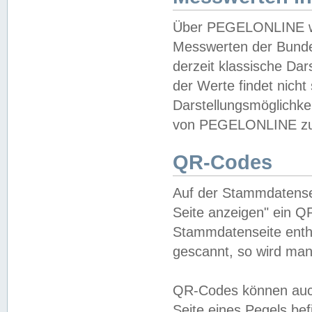
Über PEGELONLINE wer
Messwerten der Bundes
derzeit klassische Da
der Werte findet nicht 
Darstellungsmöglichkei
von PEGELONLINE zu 
QR-Codes
Auf der Stammdatensei
Seite anzeigen" ein Q
Stammdatenseite enthä
gescannt, so wird man
QR-Codes können auc
Seite eines Pegels be