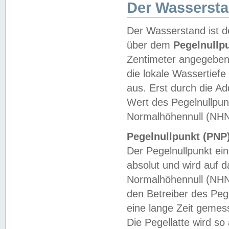
Der Wasserst
Der Wasserstand ist d
über dem
Pegelnullp
Zentimeter angegeben
die lokale Wassertie
aus. Erst durch die A
Wert des Pegelnullpun
Normalhöhennull (NHN
Pegelnullpunkt (PNP)
Der Pegelnullpunkt ei
absolut und wird auf
Normalhöhennull (NHN
den Betreiber des Pege
eine lange Zeit geme
Die Pegellatte wird s