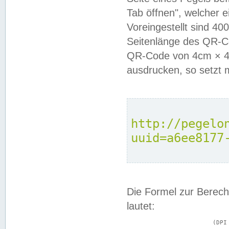
Tab öffnen", welcher 
Voreingestellt sind 4
Seitenlänge des QR-C
QR-Code von 4cm × 4c
ausdrucken, so setzt 
http://pegelo
uuid=a6ee8177
Die Formel zur Berech
lautet:
			(DPI × Druckkantenlänge in cm) ÷ 2,54 = Kantenlänge in Pixel
