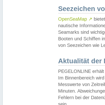
Seezeichen v
OpenSeaMap
↗
biete
nautische Information
Seamarks sind wichtig
Booten und Schiffen i
von Seezeichen wie Le
Aktualität der
PEGELONLINE erhält u
Im Binnenbereich wird 
Messwerte von Zeitreih
Minuten. Abweichungen
Fehlern bei der Daten
sein.