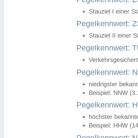
Stauziel I einer S
Pegelkennwert: Z
Stauziel II einer 
Pegelkennwert:
Verkehrsgesichert
Pegelkennwert:
niedrigster bekan
Beispiel: NNW (3
Pegelkennwert:
höchster bekannt
Beispiel: HHW (1
Pegelkennwert: 