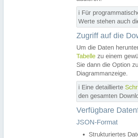
ℹ️ Für programmatisch
Werte stehen auch d
Zugriff auf die D
Um die Daten herunter
Tabelle
zu einem gewün
Sie dann die Option z
Diagrammanzeige.
ℹ️ Eine detaillierte
Schr
den gesamten Downlo
Verfügbare Daten
JSON-Format
Strukturiertes Da