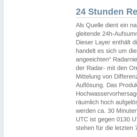
24 Stunden R
Als Quelle dient ein n
gleitende 24h-Aufsum
Dieser Layer enthält
handelt es sich um di
angeeichten“ Radarnie
der Radar- mit den O
Mittelung von Differe
Auflösung. Das Produk
Hochwasservorhersagez
räumlich hoch aufgelö
werden ca. 30 Minuten
UTC ist gegen 0130 UTC
stehen für die letzten