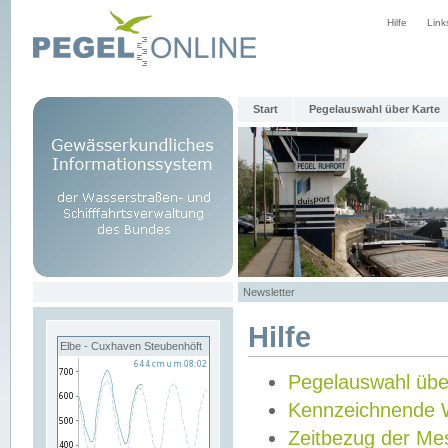
Hilfe
Link
Start
Pegelauswahl über Karte
Newsletter
Hilfe
Elbe - Cuxhaven Steubenhöft
Pegelauswahl übe
Kennzeichnende 
Zeitbezug der Me