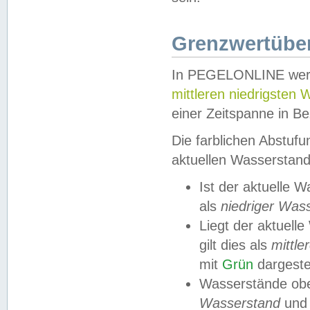
Grenzwertüber
In PEGELONLINE werde
mittleren niedrigsten
einer Zeitspanne in Be
Die farblichen Abstuf
aktuellen Wasserstand
Ist der aktuelle 
als
niedriger Was
Liegt der aktue
gilt dies als
mittle
mit
Grün
dargestel
Wasserstände obe
Wasserstand
und