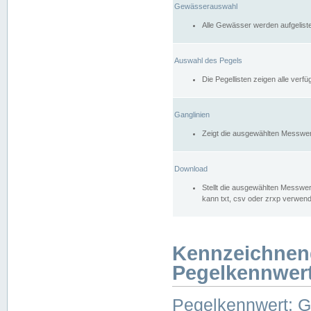
Gewässerauswahl
Alle Gewässer werden aufgelist
Auswahl des Pegels
Die Pegellisten zeigen alle ver
Ganglinien
Zeigt die ausgewählten Messwer
Download
Stellt die ausgewählten Messwer
kann txt, csv oder zrxp verwen
Kennzeichnen
Pegelkennwer
Pegelkennwert: 