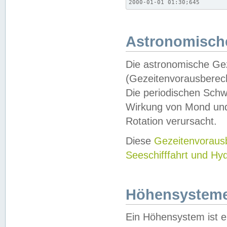
2000-01-01 01:30;645
Astronomische
Die astronomische Gez
(Gezeitenvorausberec
Die periodischen Schw
Wirkung von Mond und
Rotation verursacht.
Diese
Gezeitenvorau
Seeschifffahrt und Hy
Höhensystem
Ein Höhensystem ist e