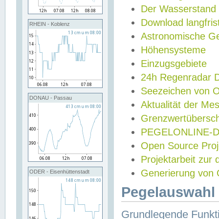
Der Wasserstand
Download langfris
RHEIN - Koblenz
Astronomische Gez
Höhensysteme
Einzugsgebiete
24h Regenradar
Seezeichen von 
DONAU - Passau
Aktualität der Me
Grenzwertübersch
PEGELONLINE-Di
Open Source Projek
Projektarbeit zur
Generierung von 
ODER - Eisenhüttenstadt
Pegelauswahl 
Grundlegende Funkti