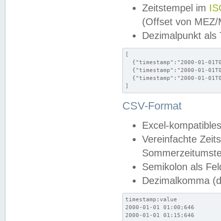
Zeitstempel im
IS
(Offset von MEZ
Dezimalpunkt als
[

  {"timestamp":"2000-01-01T0
  {"timestamp":"2000-01-01T0
  {"timestamp":"2000-01-01T0
]
CSV-Format
Excel-kompatibles
Vereinfachte Zeit
Sommerzeitumstel
Semikolon als Fel
Dezimalkomma (de
timestamp;value

2000-01-01 01:00;646

2000-01-01 01:15;646
