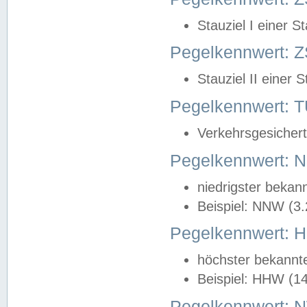
Stauziel I einer S
Pegelkennwert: Z
Stauziel II einer 
Pegelkennwert:
Verkehrsgesichert
Pegelkennwert:
niedrigster bekan
Beispiel: NNW (3
Pegelkennwert:
höchster bekannt
Beispiel: HHW (1
Pegelkennwert: 