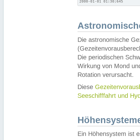
2000-01-01 01:30;645
Astronomische
Die astronomische Gez
(Gezeitenvorausberec
Die periodischen Schw
Wirkung von Mond und
Rotation verursacht.
Diese
Gezeitenvorau
Seeschifffahrt und Hy
Höhensystem
Ein Höhensystem ist e