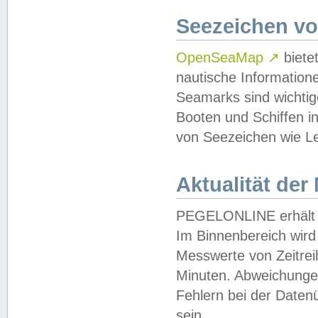
Seezeichen v
OpenSeaMap
↗
biete
nautische Information
Seamarks sind wichtig
Booten und Schiffen i
von Seezeichen wie Le
Aktualität der
PEGELONLINE erhält u
Im Binnenbereich wird 
Messwerte von Zeitreih
Minuten. Abweichungen
Fehlern bei der Daten
sein.