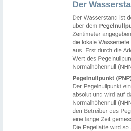
Der Wasserst
Der Wasserstand ist d
über dem
Pegelnullp
Zentimeter angegeben
die lokale Wassertie
aus. Erst durch die A
Wert des Pegelnullpun
Normalhöhennull (NHN
Pegelnullpunkt (PNP)
Der Pegelnullpunkt ei
absolut und wird auf
Normalhöhennull (NHN
den Betreiber des Pege
eine lange Zeit geme
Die Pegellatte wird s