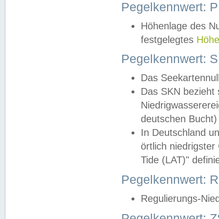
Pegelkennwert: 
Höhenlage des Nul
festgelegtes
Höhe
Pegelkennwert: 
Das Seekartennull
Das SKN bezieht s
Niedrigwassererei
deutschen Bucht) 
In Deutschland un
örtlich niedrigst
Tide (LAT)" definie
Pegelkennwert:
Regulierungs-Nie
Pegelkennwert: Z