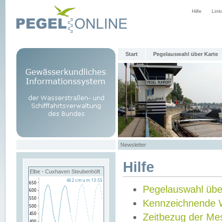
Hilfe
Link
Start
Pegelauswahl über Karte
Newsletter
Hilfe
Elbe - Cuxhaven Steubenhöft
Pegelauswahl übe
Kennzeichnende 
Zeitbezug der Me