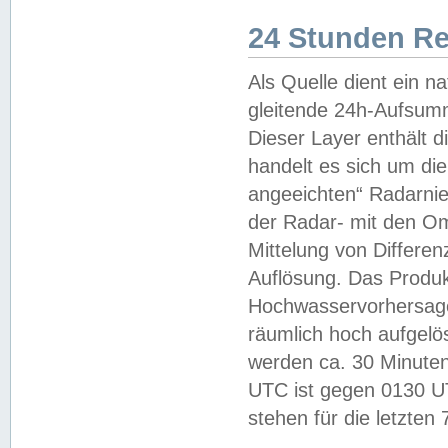
24 Stunden R
Als Quelle dient ein n
gleitende 24h-Aufsum
Dieser Layer enthält
handelt es sich um di
angeeichten“ Radarnie
der Radar- mit den O
Mittelung von Differe
Auflösung. Das Produk
Hochwasservorhersagez
räumlich hoch aufgelö
werden ca. 30 Minuten
UTC ist gegen 0130 UTC
stehen für die letzten