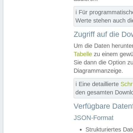
ℹ️ Für programmatisch
Werte stehen auch d
Zugriff auf die D
Um die Daten herunter
Tabelle
zu einem gewün
Sie dann die Option z
Diagrammanzeige.
ℹ️ Eine detaillierte
Schr
den gesamten Downlo
Verfügbare Daten
JSON-Format
Strukturiertes Da