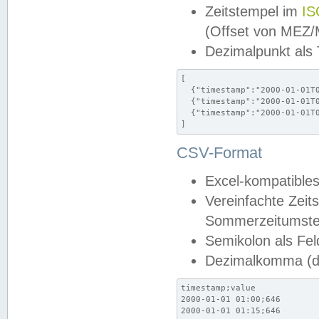
Zeitstempel im
IS
(Offset von MEZ
Dezimalpunkt als
[

  {"timestamp":"2000-01-01T0
  {"timestamp":"2000-01-01T0
  {"timestamp":"2000-01-01T0
]
CSV-Format
Excel-kompatibles
Vereinfachte Zeit
Sommerzeitumstel
Semikolon als Fel
Dezimalkomma (de
timestamp;value

2000-01-01 01:00;646

2000-01-01 01:15;646
