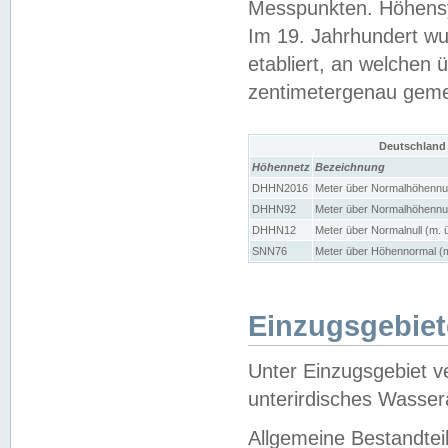
Messpunkten. Höhensy
Im 19. Jahrhundert wu
etabliert, an welchen 
zentimetergenau gem
Deutschland
Höhennetz
Bezeichnung
DHHN2016
Meter über Normalhöhennul
DHHN92
Meter über Normalhöhennul
DHHN12
Meter über Normalnull (m. 
SNN76
Meter über Höhennormal (m
Einzugsgebiet
Unter Einzugsgebiet v
unterirdisches Wasser
Allgemeine Bestandtei