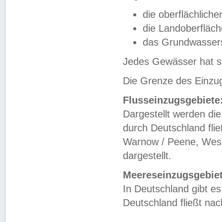
die oberflächlich
die Landoberfläc
das Grundwasser
Jedes Gewässer hat se
Die Grenze des Einzug
Flusseinzugsgebiete
Dargestellt werden die
durch Deutschland fli
Warnow / Peene, Weser
dargestellt.
Meereseinzugsgebiet
In Deutschland gibt 
Deutschland fließt n