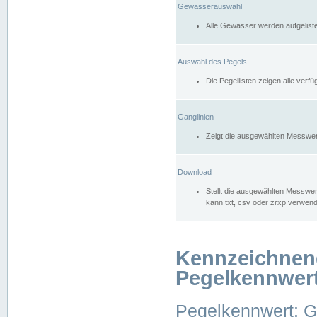
Gewässerauswahl
Alle Gewässer werden aufgelist
Auswahl des Pegels
Die Pegellisten zeigen alle ver
Ganglinien
Zeigt die ausgewählten Messwer
Download
Stellt die ausgewählten Messwer
kann txt, csv oder zrxp verwen
Kennzeichnen
Pegelkennwer
Pegelkennwert: 