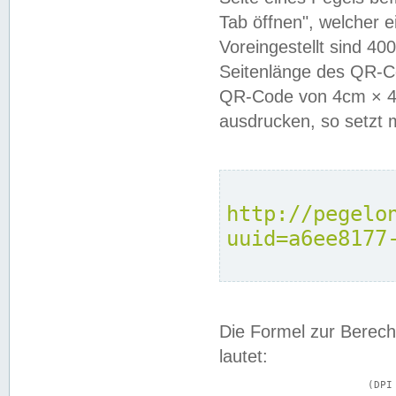
Tab öffnen", welcher 
Voreingestellt sind 4
Seitenlänge des QR-C
QR-Code von 4cm × 4c
ausdrucken, so setzt 
http://pegelo
uuid=a6ee8177
Die Formel zur Berech
lautet:
			(DPI × Druckkantenlänge in cm) ÷ 2,54 = Kantenlänge in Pixel
