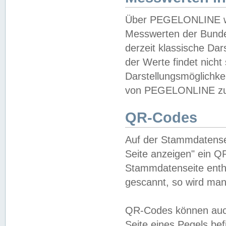
Über PEGELONLINE wer
Messwerten der Bundes
derzeit klassische Da
der Werte findet nicht 
Darstellungsmöglichkei
von PEGELONLINE zu 
QR-Codes
Auf der Stammdatensei
Seite anzeigen" ein Q
Stammdatenseite enthä
gescannt, so wird man
QR-Codes können auc
Seite eines Pegels be