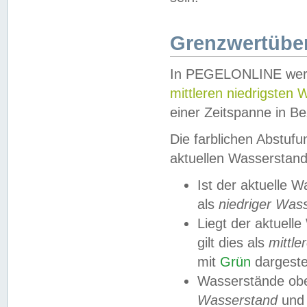
Grenzwertüber
In PEGELONLINE werde
mittleren niedrigsten
einer Zeitspanne in Be
Die farblichen Abstuf
aktuellen Wasserstand
Ist der aktuelle 
als
niedriger Was
Liegt der aktue
gilt dies als
mittle
mit
Grün
dargestel
Wasserstände obe
Wasserstand
und