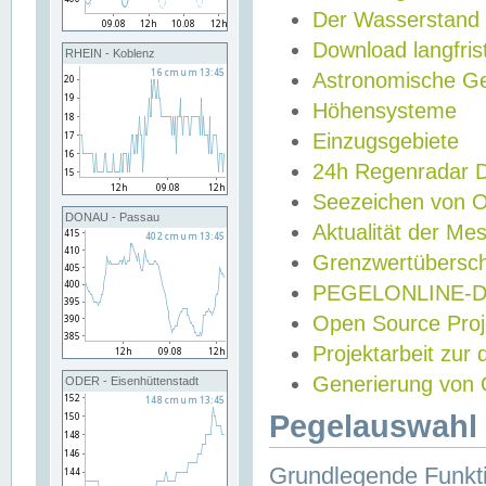
Der Wasserstand
Download langfris
RHEIN - Koblenz
Astronomische Gez
Höhensysteme
Einzugsgebiete
24h Regenradar
Seezeichen von 
DONAU - Passau
Aktualität der Me
Grenzwertübersch
PEGELONLINE-Di
Open Source Projek
Projektarbeit zur
Generierung von 
ODER - Eisenhüttenstadt
Pegelauswahl 
Grundlegende Funkti