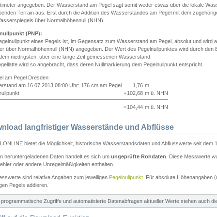
ntimeter angegeben. Der Wasserstand am Pegel sagt somit weder etwas über die lokale Wa
enden Terrain aus. Erst durch die Addition des Wasserstandes am Pegel mit dem zugehörig
asserspiegels über Normalhöhennull (NHN).
nullpunkt (PNP):
egelnullpunkt eines Pegels ist, im Gegensatz zum Wasserstand am Pegel, absolut und wir
ter über Normalhöhennull (NHN) angegeben. Der Wert des Pegelnullpunktes wird durch den Bet
 dem niedrigsten, über eine lange Zeit gemessenen Wasserstand.
gellatte wird so angebracht, dass deren Nullmarkierung dem Pegelnullpunkt entspricht.
iel am Pegel Dresden:
rstand am 16.07.2013 08:00 Uhr: 176 cm am Pegel
1,76
m
ullpunkt
+
102,68
m ü. NHN
=
104,44
m ü. NHN
nload langfristiger Wasserstände und Abflüsse
ONLINE bietet die Möglichkeit, historische Wasserstandsdaten und Abflusswerte seit dem 1
en heruntergeladenen Daten handelt es sich um
ungeprüfte Rohdaten
. Diese Messwerte wur
ehler oder andere Unregelmäßigkeiten enthalten.
esswerte sind relative Angaben zum jeweiligen
Pegelnullpunkt
. Für absolute Höhenangaben 
igen Pegels addieren.
ür programmatische Zugriffe und automatisierte Datenabfragen aktueller Werte stehen auch d