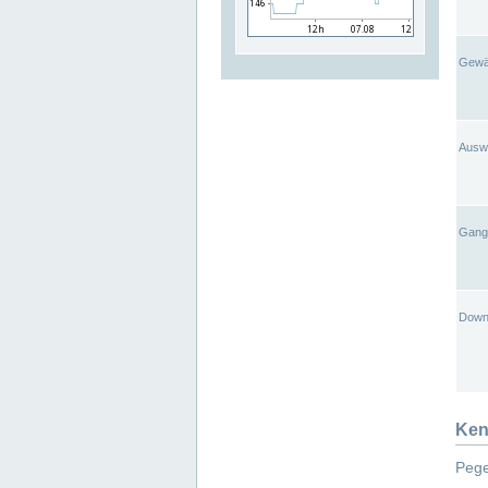
Gewä
Ausw
Gangl
Down
Ken
Pege