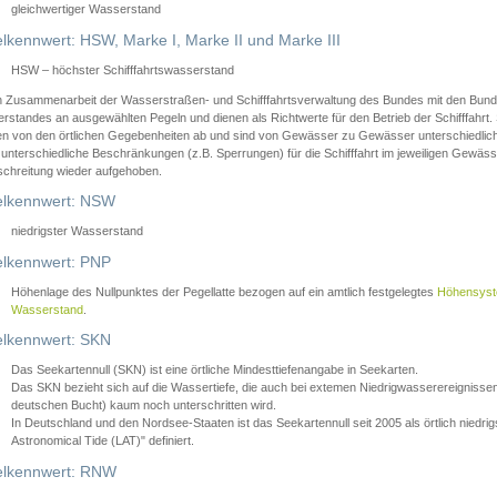
gleichwertiger Wasserstand
lkennwert: HSW, Marke I, Marke II und Marke III
HSW – höchster Schifffahrtswasserstand
in Zusammenarbeit der Wasserstraßen- und Schifffahrtsverwaltung des Bundes mit den Bund
standes an ausgewählten Pegeln und dienen als Richtwerte für den Betrieb der Schifffahrt. 
n von den örtlichen Gegebenheiten ab und sind von Gewässer zu Gewässer unterschiedlich
 unterschiedliche Beschränkungen (z.B. Sperrungen) für die Schifffahrt im jeweiligen Gewäss
schreitung wieder aufgehoben.
lkennwert: NSW
niedrigster Wasserstand
lkennwert: PNP
Höhenlage des Nullpunktes der Pegellatte bezogen auf ein amtlich festgelegtes
Höhensys
Wasserstand
.
lkennwert: SKN
Das Seekartennull (SKN) ist eine örtliche Mindesttiefenangabe in Seekarten.
Das SKN bezieht sich auf die Wassertiefe, die auch bei extemen Niedrigwasserereignissen
deutschen Bucht) kaum noch unterschritten wird.
In Deutschland und den Nordsee-Staaten ist das Seekartennull seit 2005 als örtlich nie
Astronomical Tide (LAT)" definiert.
lkennwert: RNW