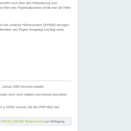
ssertiefe noch über den Höhenbezug zum
en Wert des Pegelnullpunktes erhält man die Höhe
d auf das amtliche Höhensystem DHHN92 bezogen
reiber des Pegels festgelegt und liegt meist
. Januar 2000 herunterzuladen.
den noch nicht validiert und können Ausreißer,
(m ü. NHN) müssen Sie den PNP-Wert des
ie
PEGELONLINE Webservices
zur Verfügung.