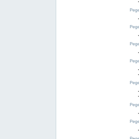
Pege
Pege
Peg
Pege
Pege
Pege
Pege
Peg