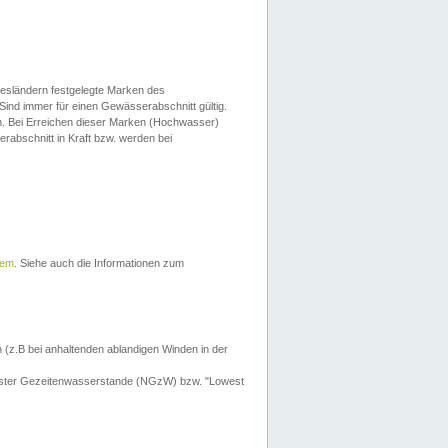
esländern festgelegte Marken des
Sind immer für einen Gewässerabschnitt gültig.
. Bei Erreichen dieser Marken (Hochwasser)
erabschnitt in Kraft bzw. werden bei
tem
. Siehe auch die Informationen zum
 (z.B bei anhaltenden ablandigen Winden in der
drigster Gezeitenwasserstande (NGzW) bzw. "Lowest