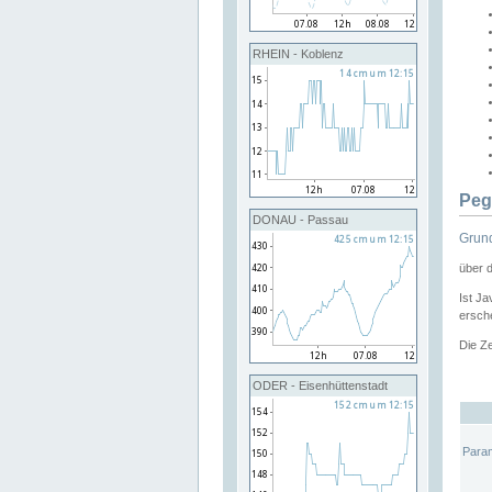
RHEIN - Koblenz
Peg
DONAU - Passau
Grund
über 
Ist Ja
ersche
Die Ze
ODER - Eisenhüttenstadt
Para