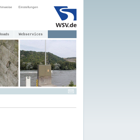
hinweise
Einstellungen
loads
Webservices