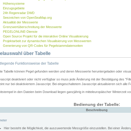
Höhensysteme
Einzugsgebiete
24h Regenradar DWD
Seezeichen von OpenSeaMap.org
Aktualität der Messwerte
Grenzwertüberschreitung der Messwerte
PEGELONLINE-Dienste
Open Source Projekt für die interaktive Online Visualisierung
Projektarbeit zur dynamischen Visualisierung von Messwerten
Generierung von QR-Codes für Pegelstammdatenseiten
elauswahl über Tabelle
legende Funktionsweise der Tabelle
die Tabelle können Pegel gefunden werden und deren Messwerte heruntergeladen oder visuali
vascript deaktiviert oder nicht verfügbar so muss jede Änderung mit der Bestätigung des "Filt
int nur bei deaktiviertem Javascript. Bei eingeschaltetem Javascript aktualisieren sich alle 
itstempel in den Dateien beim Download liegen ganzjährig in mitteleuropäischer Winterzeit vo
Bedienung der Tabelle:
Beschreibung
meter
Hier besteht die Möglichkeit, die auszuwertende Messgröße einzustellen. Bei einer Ände