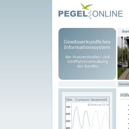
Start
Newsle
Hilf
Elbe - Cuxhaven Steubenhöft