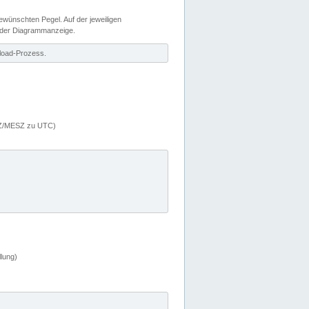
wünschten Pegel. Auf der jeweiligen
 der Diagrammanzeige.
load-Prozess.
MEZ/MESZ zu UTC)
lung)