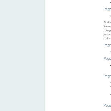
Pege
Sind 
Wasser
Hänge
treten
Unter
Pege
Pege
Pege
Pege