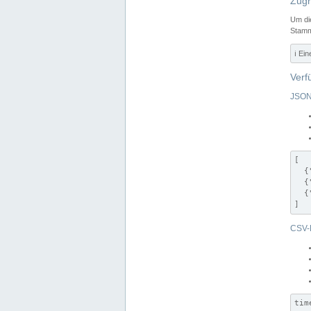
Zugr
Um di
Stamm
ℹ️ Ei
Verf
JSON
[

  {
  {
  {
]
CSV-
tim