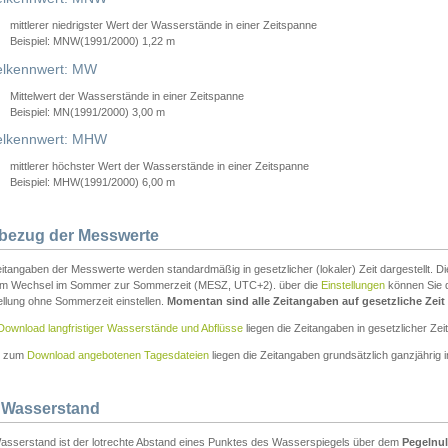
mittlerer niedrigster Wert der Wasserstände in einer Zeitspanne
Beispiel: MNW(1991/2000) 1,22 m
lkennwert: MW
Mittelwert der Wasserstände in einer Zeitspanne
Beispiel: MN(1991/2000) 3,00 m
elkennwert: MHW
mittlerer höchster Wert der Wasserstände in einer Zeitspanne
Beispiel: MHW(1991/2000) 6,00 m
tbezug der Messwerte
itangaben der Messwerte werden standardmäßig in gesetzlicher (lokaler) Zeit dargestellt. D
em Wechsel im Sommer zur Sommerzeit (MESZ, UTC+2). über die
Einstellungen
können Sie d
ellung ohne Sommerzeit einstellen.
Momentan sind alle Zeitangaben auf gesetzliche Zeit e
Download langfristiger Wasserstände und Abflüsse
liegen die Zeitangaben in gesetzlicher Zeit
n zum
Download angebotenen Tagesdateien
liegen die Zeitangaben grundsätzlich ganzjährig in
 Wasserstand
asserstand ist der lotrechte Abstand eines Punktes des Wasserspiegels über dem
Pegelnul