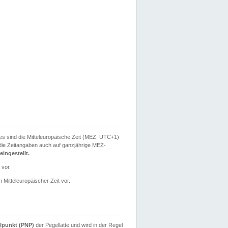
ies sind die Mitteleuropäische Zeit (MEZ, UTC+1)
ie Zeitangaben auch auf ganzjährige MEZ-
ingestellt.
 vor.
 Mitteleuropäischer Zeit vor.
lpunkt (PNP)
der Pegellatte und wird in der Regel