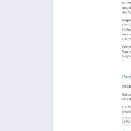
in Ze
umgeb
des W
Pegel
Der P
in Me
unter
Die Pe
Beisp
Wasse
Pegeln
Dow
PEGEL
Bei d
Messf
Die M
jeweil
ℹ️ F