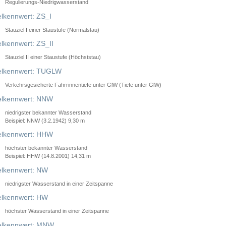
Regulierungs-Niedrigwasserstand
lkennwert: ZS_I
Stauziel I einer Staustufe (Normalstau)
lkennwert: ZS_II
Stauziel II einer Staustufe (Höchststau)
elkennwert: TUGLW
Verkehrsgesicherte Fahrrinnentiefe unter GlW (Tiefe unter GlW)
lkennwert: NNW
niedrigster bekannter Wasserstand
Beispiel: NNW (3.2.1942) 9,30 m
lkennwert: HHW
höchster bekannter Wasserstand
Beispiel: HHW (14.8.2001) 14,31 m
lkennwert: NW
niedrigster Wasserstand in einer Zeitspanne
lkennwert: HW
höchster Wasserstand in einer Zeitspanne
elkennwert: MNW