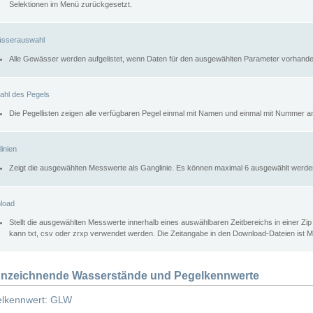
Selektionen im Menü zurückgesetzt.
sserauswahl
Alle Gewässer werden aufgelistet, wenn Daten für den ausgewählten Parameter vorhande
ahl des Pegels
Die Pegellisten zeigen alle verfügbaren Pegel einmal mit Namen und einmal mit Nummer a
inien
Zeigt die ausgewählten Messwerte als Ganglinie. Es können maximal 6 ausgewählt werde
load
Stellt die ausgewählten Messwerte innerhalb eines auswählbaren Zeitbereichs in einer Zi
kann txt, csv oder zrxp verwendet werden. Die Zeitangabe in den Download-Dateien ist 
nzeichnende Wasserstände und Pegelkennwerte
lkennwert: GLW