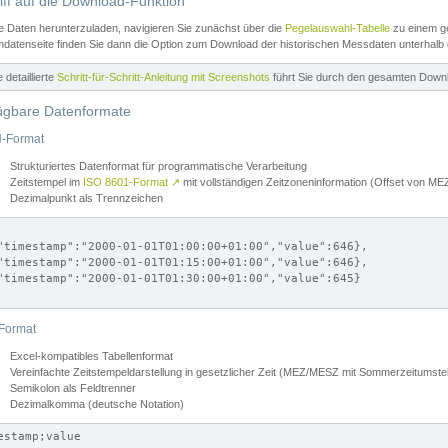
iff auf die Download-Funktion
e Daten herunterzuladen, navigieren Sie zunächst über die
Pegelauswahl-Tabelle
zu einem ge
datenseite finden Sie dann die Option zum Download der historischen Messdaten unterhalb
ne detaillierte
Schritt-für-Schritt-Anleitung mit Screenshots
führt Sie durch den gesamten Down
ügbare Datenformate
-Format
Strukturiertes Datenformat für programmatische Verarbeitung
Zeitstempel im
ISO 8601-Format
↗
mit vollständigen Zeitzoneninformation (Offset von 
Dezimalpunkt als Trennzeichen
"timestamp":"2000-01-01T01:00:00+01:00","value":646},

"timestamp":"2000-01-01T01:15:00+01:00","value":646},

"timestamp":"2000-01-01T01:30:00+01:00","value":645}

Format
Excel-kompatibles Tabellenformat
Vereinfachte Zeitstempeldarstellung in gesetzlicher Zeit (MEZ/MESZ mit Sommerzeitumstel
Semikolon als Feldtrenner
Dezimalkomma (deutsche Notation)
estamp;value
