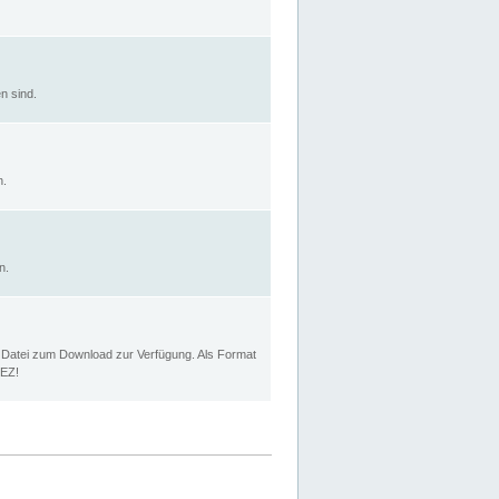
n sind.
n.
n.
p Datei zum Download zur Verfügung. Als Format
MEZ!