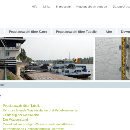
Hilfe
Links
Impressum
Nutzungsbedingungen
Datenschutz
Pegelauswahl über Karte
Pegelauswahl über Tabelle
Abo
Down
tter
e
Pegelauswahl über Tabelle
Kennzeichnende Wasserstände und Pegelkennwerte
Zeitbezug der Messwerte
Der Wasserstand
Download langfristiger Wasserstände und Abflüsse
Astronomische Gezeitenganglinie (Astrotide)