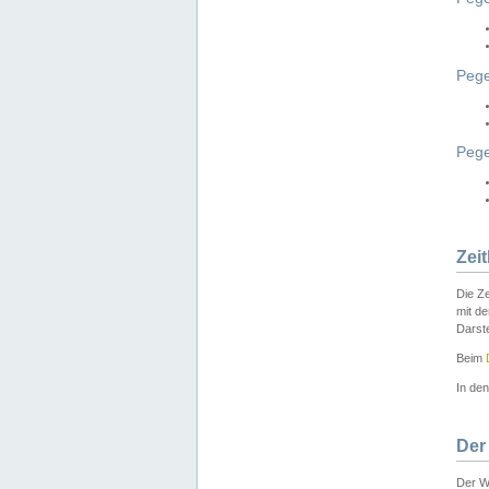
Pege
Peg
Zei
Die Ze
mit d
Darst
Beim
In de
Der
Der W