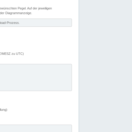
wünschten Pegel. Auf der jeweiligen
 der Diagrammanzeige.
load-Prozess.
MEZ/MESZ zu UTC)
lung)