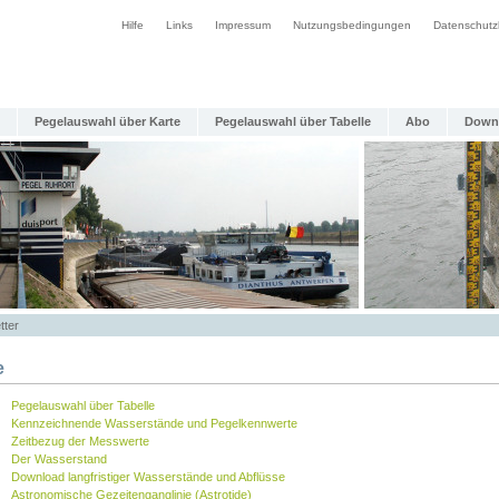
Hilfe
Links
Impressum
Nutzungsbedingungen
Datenschutz
Pegelauswahl über Karte
Pegelauswahl über Tabelle
Abo
Down
tter
e
Pegelauswahl über Tabelle
Kennzeichnende Wasserstände und Pegelkennwerte
Zeitbezug der Messwerte
Der Wasserstand
Download langfristiger Wasserstände und Abflüsse
Astronomische Gezeitenganglinie (Astrotide)