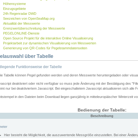
Höhensysteme
Einzugsgebiete
24h Regenradar DWD
Seezeichen von OpenSeaMap.org
Aktualität der Messwerte
Grenzwertüberschreitung der Messwerte
PEGELONLINE-Dienste
Open Source Projekt für die interaktive Online Visualisierung
Projektarbeit zur dynamischen Visualisierung von Messwerten
Generierung von QR-Codes für Pegelstammdatenseiten
elauswahl über Tabelle
legende Funktionsweise der Tabelle
die Tabelle können Pegel gefunden werden und deren Messwerte heruntergeladen oder visuali
vascript deaktiviert oder nicht verfügbar so muss jede Änderung mit der Bestätigung des "Filt
int nur bei deaktiviertem Javascript. Bei eingeschaltetem Javascript aktualisieren sich alle 
itstempel in den Dateien beim Download liegen ganzjährig in mitteleuropäischer Winterzeit vo
Bedienung der Tabelle:
Beschreibung
meter
Hier besteht die Möglichkeit, die auszuwertende Messgröße einzustellen. Bei einer Ände