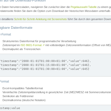
iff auf die Download-Funktion
e Daten herunterzuladen, navigieren Sie zunächst über die
Pegelauswahl-Tabelle
zu einem ge
datenseite finden Sie dann die Option zum Download der historischen Messdaten unterhalb
ne detaillierte
Schritt-für-Schritt-Anleitung mit Screenshots
führt Sie durch den gesamten Down
ügbare Datenformate
-Format
Strukturiertes Datenformat für programmatische Verarbeitung
Zeitstempel im
ISO 8601-Format
↗
mit vollständigen Zeitzoneninformation (Offset von 
Dezimalpunkt als Trennzeichen
"timestamp":"2000-01-01T01:00:00+01:00","value":646},

"timestamp":"2000-01-01T01:15:00+01:00","value":646},

"timestamp":"2000-01-01T01:30:00+01:00","value":645}

Format
Excel-kompatibles Tabellenformat
Vereinfachte Zeitstempeldarstellung in gesetzlicher Zeit (MEZ/MESZ mit Sommerzeitumstel
Semikolon als Feldtrenner
Dezimalkomma (deutsche Notation)
estamp;value
