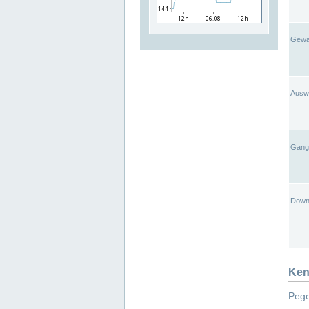
Gewä
Ausw
Gangl
Down
Ken
Pege