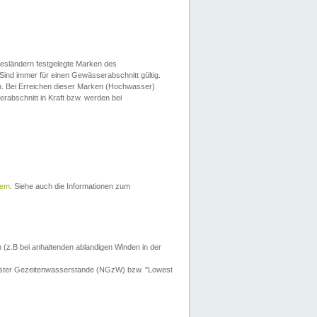
esländern festgelegte Marken des
Sind immer für einen Gewässerabschnitt gültig.
. Bei Erreichen dieser Marken (Hochwasser)
erabschnitt in Kraft bzw. werden bei
tem
. Siehe auch die Informationen zum
 (z.B bei anhaltenden ablandigen Winden in der
drigster Gezeitenwasserstande (NGzW) bzw. "Lowest