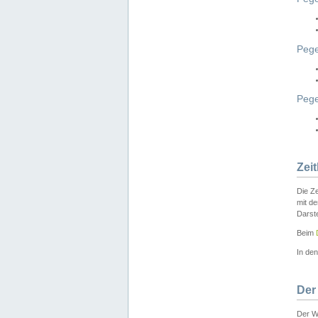
Pege
Peg
Zei
Die Ze
mit d
Darst
Beim
In de
Der
Der W