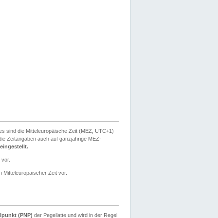
ies sind die Mitteleuropäische Zeit (MEZ, UTC+1)
ie Zeitangaben auch auf ganzjährige MEZ-
ingestellt.
 vor.
 Mitteleuropäischer Zeit vor.
lpunkt (PNP)
der Pegellatte und wird in der Regel