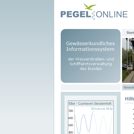
Start
Newsle
Hilf
Elbe - Cuxhaven Steubenhöft