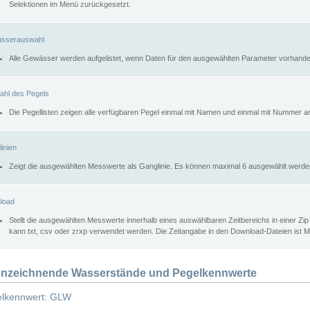
Selektionen im Menü zurückgesetzt.
sserauswahl
Alle Gewässer werden aufgelistet, wenn Daten für den ausgewählten Parameter vorhande
ahl des Pegels
Die Pegellisten zeigen alle verfügbaren Pegel einmal mit Namen und einmal mit Nummer a
inien
Zeigt die ausgewählten Messwerte als Ganglinie. Es können maximal 6 ausgewählt werde
load
Stellt die ausgewählten Messwerte innerhalb eines auswählbaren Zeitbereichs in einer Zi
kann txt, csv oder zrxp verwendet werden. Die Zeitangabe in den Download-Dateien ist 
nzeichnende Wasserstände und Pegelkennwerte
lkennwert: GLW