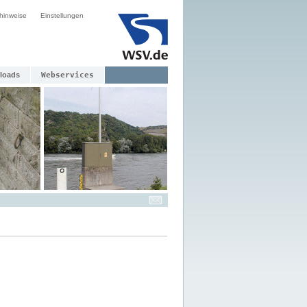
hinweise
Einstellungen
loads
Webservices