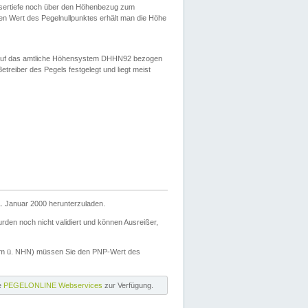
ssertiefe noch über den Höhenbezug zum
en Wert des Pegelnullpunktes erhält man die Höhe
d auf das amtliche Höhensystem DHHN92 bezogen
reiber des Pegels festgelegt und liegt meist
. Januar 2000 herunterzuladen.
den noch nicht validiert und können Ausreißer,
(m ü. NHN) müssen Sie den PNP-Wert des
ie
PEGELONLINE Webservices
zur Verfügung.