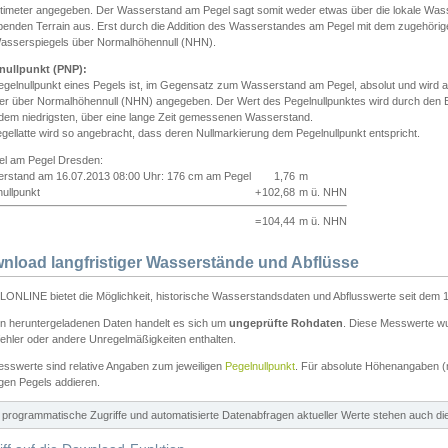
ntimeter angegeben. Der Wasserstand am Pegel sagt somit weder etwas über die lokale Wa
enden Terrain aus. Erst durch die Addition des Wasserstandes am Pegel mit dem zugehörig
asserspiegels über Normalhöhennull (NHN).
nullpunkt (PNP):
egelnullpunkt eines Pegels ist, im Gegensatz zum Wasserstand am Pegel, absolut und wir
ter über Normalhöhennull (NHN) angegeben. Der Wert des Pegelnullpunktes wird durch den Bet
 dem niedrigsten, über eine lange Zeit gemessenen Wasserstand.
gellatte wird so angebracht, dass deren Nullmarkierung dem Pegelnullpunkt entspricht.
iel am Pegel Dresden:
rstand am 16.07.2013 08:00 Uhr: 176 cm am Pegel
1,76
m
ullpunkt
+
102,68
m ü. NHN
=
104,44
m ü. NHN
nload langfristiger Wasserstände und Abflüsse
ONLINE bietet die Möglichkeit, historische Wasserstandsdaten und Abflusswerte seit dem 1
en heruntergeladenen Daten handelt es sich um
ungeprüfte Rohdaten
. Diese Messwerte wur
ehler oder andere Unregelmäßigkeiten enthalten.
esswerte sind relative Angaben zum jeweiligen
Pegelnullpunkt
. Für absolute Höhenangaben 
igen Pegels addieren.
ür programmatische Zugriffe und automatisierte Datenabfragen aktueller Werte stehen auch d