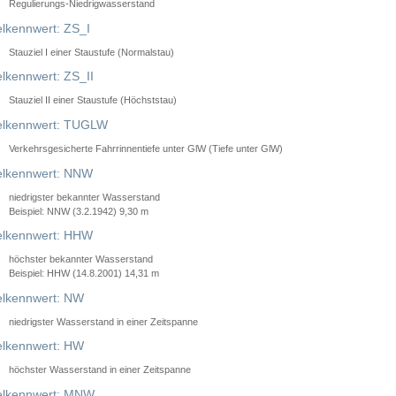
Regulierungs-Niedrigwasserstand
lkennwert: ZS_I
Stauziel I einer Staustufe (Normalstau)
lkennwert: ZS_II
Stauziel II einer Staustufe (Höchststau)
elkennwert: TUGLW
Verkehrsgesicherte Fahrrinnentiefe unter GlW (Tiefe unter GlW)
lkennwert: NNW
niedrigster bekannter Wasserstand
Beispiel: NNW (3.2.1942) 9,30 m
lkennwert: HHW
höchster bekannter Wasserstand
Beispiel: HHW (14.8.2001) 14,31 m
lkennwert: NW
niedrigster Wasserstand in einer Zeitspanne
lkennwert: HW
höchster Wasserstand in einer Zeitspanne
elkennwert: MNW