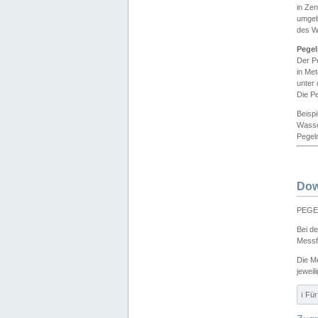
in Ze
umgeb
des W
Pegel
Der P
in Me
unter
Die Pe
Beisp
Wasse
Pegeln
Dow
PEGEL
Bei d
Messf
Die M
jeweil
ℹ️ F