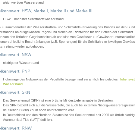
gleichwertiger Wasserstand
lkennwert: HSW, Marke I, Marke II und Marke III
HSW – höchster Schifffahrtswasserstand
in Zusammenarbeit der Wasserstraßen- und Schifffahrtsverwaltung des Bundes mit den Bund
standes an ausgewählten Pegeln und dienen als Richtwerte für den Betrieb der Schifffahrt. 
n von den örtlichen Gegebenheiten ab und sind von Gewässer zu Gewässer unterschiedlich
 unterschiedliche Beschränkungen (z.B. Sperrungen) für die Schifffahrt im jeweiligen Gewäss
schreitung wieder aufgehoben.
lkennwert: NSW
niedrigster Wasserstand
lkennwert: PNP
Höhenlage des Nullpunktes der Pegellatte bezogen auf ein amtlich festgelegtes
Höhensys
Wasserstand
.
lkennwert: SKN
Das Seekartennull (SKN) ist eine örtliche Mindesttiefenangabe in Seekarten.
Das SKN bezieht sich auf die Wassertiefe, die auch bei extemen Niedrigwasserereignissen
deutschen Bucht) kaum noch unterschritten wird.
In Deutschland und den Nordsee-Staaten ist das Seekartennull seit 2005 als örtlich nie
Astronomical Tide (LAT)" definiert.
lkennwert: RNW