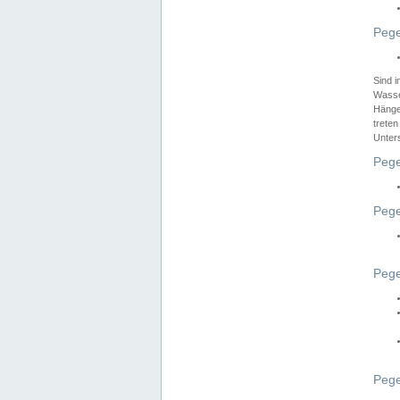
Pege
Sind 
Wasser
Hänge
treten
Unter
Pege
Pege
Pege
Pege