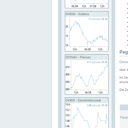
RHEIN - Koblenz
Peg
DONAU - Passau
Grund
über 
Ist Ja
ersche
Die Ze
ODER - Eisenhüttenstadt
Para