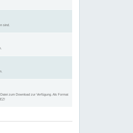
n sind.
n.
n.
p Datei zum Download zur Verfügung. Als Format
MEZ!