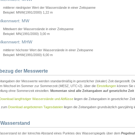
mittlerer niedrigster Wert der Wasserstände in einer Zeitspanne
Beispiel: MNW(1991/2000) 1,22 m
lkennwert: MW
Mittelwert der Wasserstände in einer Zeitspanne
Beispiel: MN(1991/2000) 3,00 m
elkennwert: MHW
mittlerer höchster Wert der Wasserstände in einer Zeitspanne
Beispiel: MHW(1991/2000) 6,00 m
tbezug der Messwerte
itangaben der Messwerte werden standardmäßig in gesetzlicher (lokaler) Zeit dargestellt. D
em Wechsel im Sommer zur Sommerzeit (MESZ, UTC+2). über die
Einstellungen
können Sie d
ellung ohne Sommerzeit einstellen.
Momentan sind alle Zeitangaben auf gesetzliche Zeit e
Download langfristiger Wasserstände und Abflüsse
liegen die Zeitangaben in gesetzlicher Zeit
n zum
Download angebotenen Tagesdateien
liegen die Zeitangaben grundsätzlich ganzjährig in
 Wasserstand
asserstand ist der lotrechte Abstand eines Punktes des Wasserspiegels über dem
Pegelnul