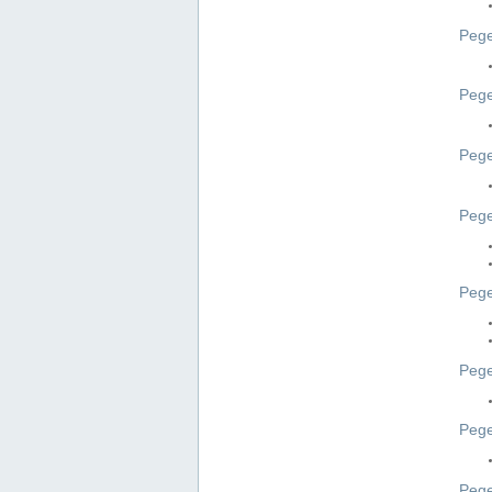
Pege
Pege
Peg
Pege
Pege
Pege
Pege
Peg