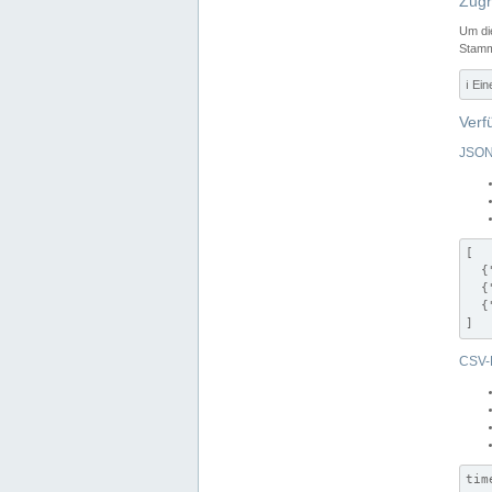
Zugr
Um di
Stamm
ℹ️ Ei
Verf
JSON
[

  {
  {
  {
]
CSV-
tim