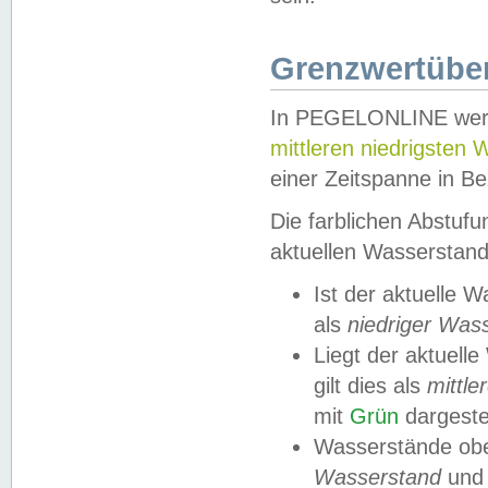
Grenzwertüber
In PEGELONLINE werde
mittleren niedrigsten
einer Zeitspanne in Be
Die farblichen Abstuf
aktuellen Wasserstand
Ist der aktuelle 
als
niedriger Was
Liegt der aktue
gilt dies als
mittle
mit
Grün
dargestel
Wasserstände obe
Wasserstand
und