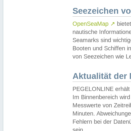
Seezeichen v
OpenSeaMap
↗
biete
nautische Information
Seamarks sind wichtig
Booten und Schiffen i
von Seezeichen wie Le
Aktualität der
PEGELONLINE erhält u
Im Binnenbereich wird 
Messwerte von Zeitreih
Minuten. Abweichungen
Fehlern bei der Daten
sein.