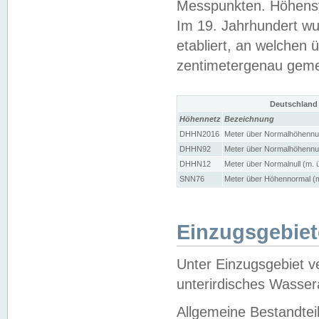
Messpunkten. Höhensy
Im 19. Jahrhundert wu
etabliert, an welchen 
zentimetergenau gem
Deutschland
Höhennetz
Bezeichnung
DHHN2016
Meter über Normalhöhennul
DHHN92
Meter über Normalhöhennul
DHHN12
Meter über Normalnull (m. 
SNN76
Meter über Höhennormal (m
Einzugsgebiet
Unter Einzugsgebiet v
unterirdisches Wasser
Allgemeine Bestandtei