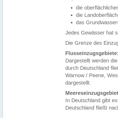
die oberflächlich
die Landoberfläc
das Grundwasser
Jedes Gewässer hat se
Die Grenze des Einzug
Flusseinzugsgebiete
Dargestellt werden die
durch Deutschland fli
Warnow / Peene, Weser
dargestellt.
Meereseinzugsgebiet
In Deutschland gibt 
Deutschland fließt n