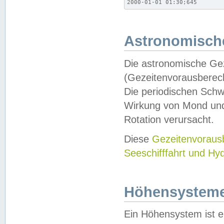
2000-01-01 01:30;645
Astronomische
Die astronomische Gez
(Gezeitenvorausberec
Die periodischen Schw
Wirkung von Mond und
Rotation verursacht.
Diese
Gezeitenvorau
Seeschifffahrt und Hy
Höhensystem
Ein Höhensystem ist e