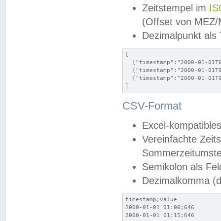
Zeitstempel im
IS
(Offset von MEZ
Dezimalpunkt als
[

  {"timestamp":"2000-01-01T0
  {"timestamp":"2000-01-01T0
  {"timestamp":"2000-01-01T0
]
CSV-Format
Excel-kompatibles
Vereinfachte Zeit
Sommerzeitumstel
Semikolon als Fel
Dezimalkomma (de
timestamp;value

2000-01-01 01:00;646

2000-01-01 01:15;646
