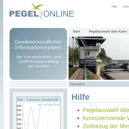
Hilfe
Link
Start
Pegelauswahl über Karte
Newsletter
Hilfe
Elbe - Cuxhaven Steubenhöft
Pegelauswahl übe
Kennzeichnende 
Zeitbezug der Me