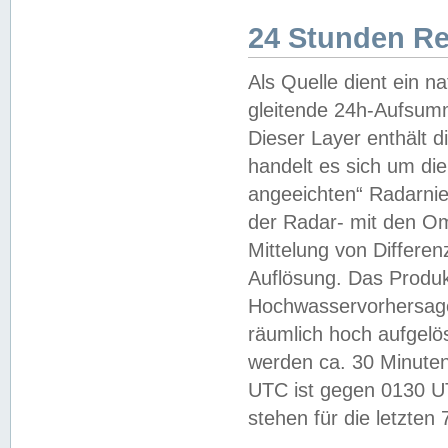
24 Stunden R
Als Quelle dient ein n
gleitende 24h-Aufsum
Dieser Layer enthält
handelt es sich um di
angeeichten“ Radarnie
der Radar- mit den O
Mittelung von Differe
Auflösung. Das Produk
Hochwasservorhersagez
räumlich hoch aufgelö
werden ca. 30 Minuten
UTC ist gegen 0130 UTC
stehen für die letzten