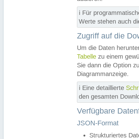
ℹ️ Für programmatisch
Werte stehen auch d
Zugriff auf die D
Um die Daten herunter
Tabelle
zu einem gewün
Sie dann die Option z
Diagrammanzeige.
ℹ️ Eine detaillierte
Schr
den gesamten Downlo
Verfügbare Daten
JSON-Format
Strukturiertes Da