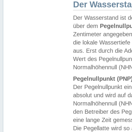
Der Wasserst
Der Wasserstand ist d
über dem
Pegelnullp
Zentimeter angegeben
die lokale Wassertie
aus. Erst durch die A
Wert des Pegelnullpun
Normalhöhennull (NHN
Pegelnullpunkt (PNP)
Der Pegelnullpunkt ei
absolut und wird auf
Normalhöhennull (NHN
den Betreiber des Pege
eine lange Zeit geme
Die Pegellatte wird s