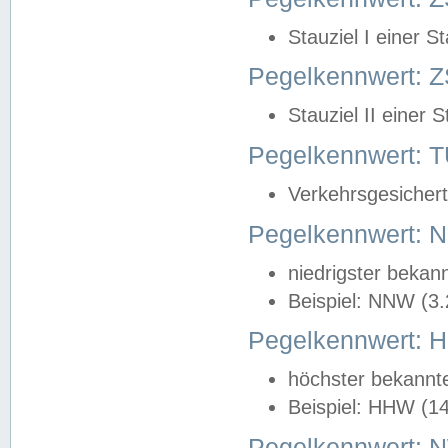
Stauziel I einer S
Pegelkennwert: Z
Stauziel II einer 
Pegelkennwert:
Verkehrsgesichert
Pegelkennwert:
niedrigster bekan
Beispiel: NNW (3
Pegelkennwert:
höchster bekannt
Beispiel: HHW (1
Pegelkennwert: 