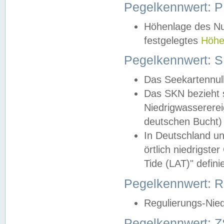
Pegelkennwert: 
Höhenlage des Nul
festgelegtes
Höhe
Pegelkennwert: 
Das Seekartennull
Das SKN bezieht s
Niedrigwassererei
deutschen Bucht) 
In Deutschland un
örtlich niedrigst
Tide (LAT)" definie
Pegelkennwert:
Regulierungs-Nie
Pegelkennwert: Z