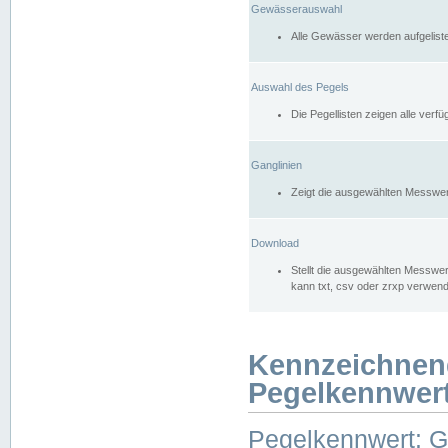
Gewässerauswahl
Alle Gewässer werden aufgelist
Auswahl des Pegels
Die Pegellisten zeigen alle ver
Ganglinien
Zeigt die ausgewählten Messwer
Download
Stellt die ausgewählten Messwer
kann txt, csv oder zrxp verwen
Kennzeichnen
Pegelkennwer
Pegelkennwert: 