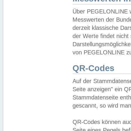
Über PEGELONLINE wer
Messwerten der Bundes
derzeit klassische Da
der Werte findet nicht 
Darstellungsmöglichkei
von PEGELONLINE zu 
QR-Codes
Auf der Stammdatensei
Seite anzeigen" ein Q
Stammdatenseite enthä
gescannt, so wird man
QR-Codes können auc
Seite eines Pegels be