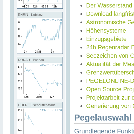
Der Wasserstand
Download langfris
RHEIN - Koblenz
Astronomische Gez
Höhensysteme
Einzugsgebiete
24h Regenradar
Seezeichen von 
DONAU - Passau
Aktualität der Me
Grenzwertübersch
PEGELONLINE-Di
Open Source Projek
Projektarbeit zur
Generierung von 
ODER - Eisenhüttenstadt
Pegelauswahl 
Grundlegende Funkti