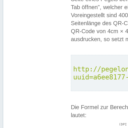
Tab öffnen", welcher 
Voreingestellt sind 4
Seitenlänge des QR-C
QR-Code von 4cm × 4c
ausdrucken, so setzt 
http://pegelo
uuid=a6ee8177
Die Formel zur Berech
lautet:
			(DPI × Druckkantenlänge in cm) ÷ 2,54 = Kantenlänge in Pixel
