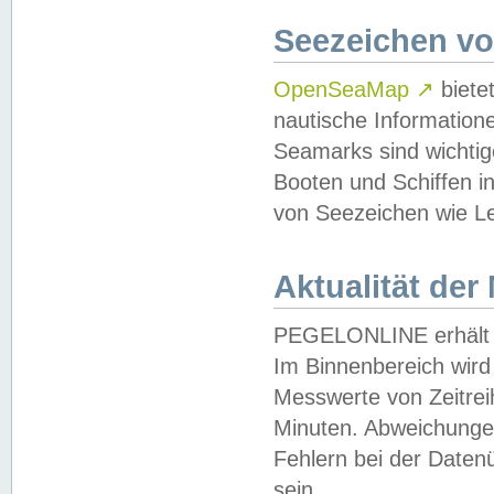
Seezeichen v
OpenSeaMap
↗
biete
nautische Information
Seamarks sind wichtig
Booten und Schiffen i
von Seezeichen wie Le
Aktualität der
PEGELONLINE erhält u
Im Binnenbereich wird 
Messwerte von Zeitreih
Minuten. Abweichungen
Fehlern bei der Daten
sein.