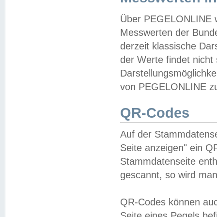
Über PEGELONLINE wer
Messwerten der Bundes
derzeit klassische Da
der Werte findet nicht 
Darstellungsmöglichkei
von PEGELONLINE zu 
QR-Codes
Auf der Stammdatensei
Seite anzeigen" ein Q
Stammdatenseite enthä
gescannt, so wird man
QR-Codes können auc
Seite eines Pegels be