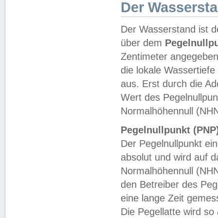
Der Wasserst
Der Wasserstand ist d
über dem
Pegelnullp
Zentimeter angegeben
die lokale Wassertie
aus. Erst durch die A
Wert des Pegelnullpun
Normalhöhennull (NHN
Pegelnullpunkt (PNP)
Der Pegelnullpunkt ei
absolut und wird auf
Normalhöhennull (NHN
den Betreiber des Pege
eine lange Zeit geme
Die Pegellatte wird s