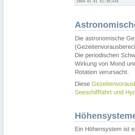
2000-01-01 01:30;645
Astronomische
Die astronomische Gez
(Gezeitenvorausberec
Die periodischen Schw
Wirkung von Mond und
Rotation verursacht.
Diese
Gezeitenvorau
Seeschifffahrt und Hy
Höhensystem
Ein Höhensystem ist e