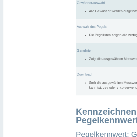
Gewässerauswahl
Alle Gewässer werden aufgelist
Auswahl des Pegels
Die Pegellisten zeigen alle ver
Ganglinien
Zeigt die ausgewählten Messwer
Download
Stellt die ausgewählten Messwer
kann txt, csv oder zrxp verwen
Kennzeichnen
Pegelkennwer
Pegelkennwert: 