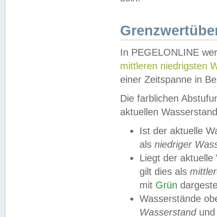
Grenzwertüber
In PEGELONLINE werde
mittleren niedrigsten
einer Zeitspanne in Be
Die farblichen Abstuf
aktuellen Wasserstand
Ist der aktuelle 
als
niedriger Was
Liegt der aktue
gilt dies als
mittle
mit
Grün
dargestel
Wasserstände obe
Wasserstand
und