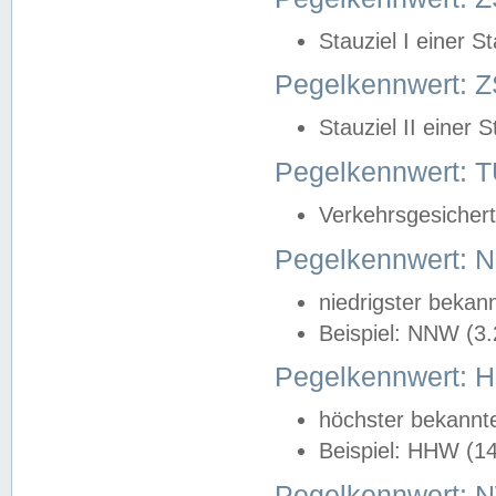
Stauziel I einer S
Pegelkennwert: Z
Stauziel II einer 
Pegelkennwert:
Verkehrsgesichert
Pegelkennwert:
niedrigster bekan
Beispiel: NNW (3
Pegelkennwert:
höchster bekannt
Beispiel: HHW (1
Pegelkennwert: 