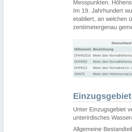
Messpunkten. Höhensy
Im 19. Jahrhundert wu
etabliert, an welchen 
zentimetergenau gem
Deutschland
Höhennetz
Bezeichnung
DHHN2016
Meter über Normalhöhennul
DHHN92
Meter über Normalhöhennul
DHHN12
Meter über Normalnull (m. 
SNN76
Meter über Höhennormal (m
Einzugsgebiet
Unter Einzugsgebiet v
unterirdisches Wasser
Allgemeine Bestandtei