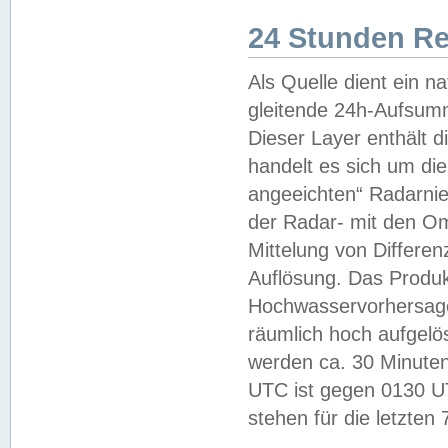
24 Stunden R
Als Quelle dient ein n
gleitende 24h-Aufsum
Dieser Layer enthält
handelt es sich um di
angeeichten“ Radarnie
der Radar- mit den O
Mittelung von Differe
Auflösung. Das Produk
Hochwasservorhersagez
räumlich hoch aufgelö
werden ca. 30 Minuten
UTC ist gegen 0130 UTC
stehen für die letzten