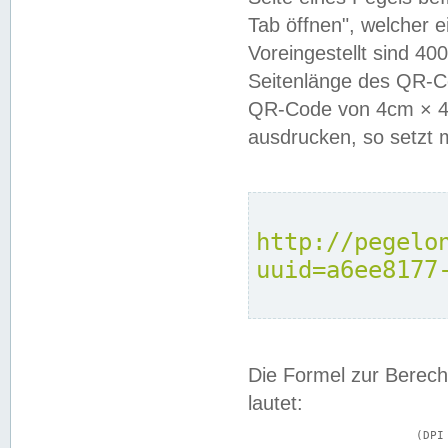
Tab öffnen", welcher 
Voreingestellt sind 4
Seitenlänge des QR-C
QR-Code von 4cm × 4c
ausdrucken, so setzt 
http://pegelo
uuid=a6ee8177
Die Formel zur Berech
lautet:
			(DPI × Druckkantenlänge in cm) ÷ 2,54 = Kantenlänge in Pixel
