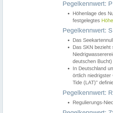
Pegelkennwert: 
Höhenlage des Nul
festgelegtes
Höhe
Pegelkennwert: 
Das Seekartennull
Das SKN bezieht s
Niedrigwassererei
deutschen Bucht) 
In Deutschland un
örtlich niedrigst
Tide (LAT)" definie
Pegelkennwert:
Regulierungs-Nie
Pegelkennwert: Z