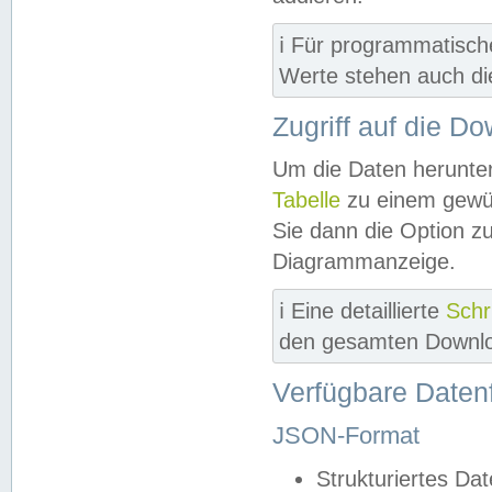
ℹ️ Für programmatisch
Werte stehen auch d
Zugriff auf die D
Um die Daten herunter
Tabelle
zu einem gewün
Sie dann die Option z
Diagrammanzeige.
ℹ️ Eine detaillierte
Schr
den gesamten Downlo
Verfügbare Daten
JSON-Format
Strukturiertes Da