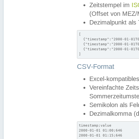
Zeitstempel im
IS
(Offset von MEZ
Dezimalpunkt als
[

  {"timestamp":"2000-01-01T0
  {"timestamp":"2000-01-01T0
  {"timestamp":"2000-01-01T0
]
CSV-Format
Excel-kompatibles
Vereinfachte Zeit
Sommerzeitumstel
Semikolon als Fel
Dezimalkomma (de
timestamp;value

2000-01-01 01:00;646

2000-01-01 01:15;646
