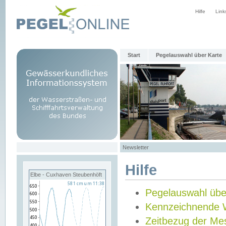
Hilfe
Link
Start
Pegelauswahl über Karte
Newsletter
Hilfe
Elbe - Cuxhaven Steubenhöft
Pegelauswahl übe
Kennzeichnende 
Zeitbezug der Me