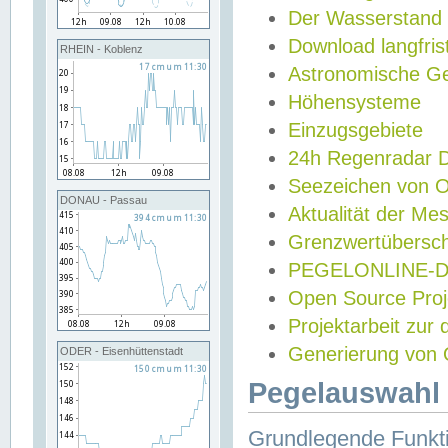
Der Wasserstand
Download langfris
RHEIN - Koblenz
Astronomische Gez
Höhensysteme
Einzugsgebiete
24h Regenradar
Seezeichen von 
DONAU - Passau
Aktualität der Me
Grenzwertübersch
PEGELONLINE-Di
Open Source Projek
Projektarbeit zur
Generierung von 
ODER - Eisenhüttenstadt
Pegelauswahl 
Grundlegende Funkti