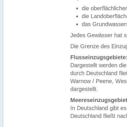
die oberflächlich
die Landoberfläc
das Grundwasser
Jedes Gewässer hat se
Die Grenze des Einzug
Flusseinzugsgebiete
Dargestellt werden die
durch Deutschland fli
Warnow / Peene, Weser
dargestellt.
Meereseinzugsgebiet
In Deutschland gibt 
Deutschland fließt n